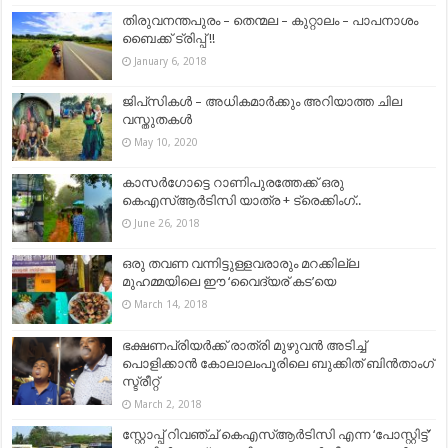
തിരുവനന്തപുരം – തെന്മല – കുറ്റാലം – പാപനാശം
ബൈക്ക് ട്രിപ്പ് !!
January 6, 2018
ജിപ്‌സികൾ – അധികമാർക്കും അറിയാത്ത ചില
വസ്തുതകൾ
May 10, 2020
കാസർഗോട്ടെ റാണിപുരത്തേക്ക് ഒരു
കെഎസ്ആർടിസി യാത്ര + ട്രെക്കിംഗ്..
June 26, 2018
ഒരു തവണ വന്നിട്ടുള്ളവരാരും മറക്കില്ല
മുഹമ്മയിലെ ഈ ‘വൈദ്യര് കട’യെ
March 14, 2018
ഭക്ഷണപ്രിയർക്ക് രാത്രി മുഴുവൻ അടിച്ച്
പൊളിക്കാൻ കോലാലംപൂരിലെ ബുക്കിത് ബിൻതാംഗ്
സ്ട്രീറ്റ്
March 2, 2018
സ്റ്റോപ്പ് റിവഞ്ച് കെഎസ്ആര്‍ടിസി എന്ന ‘പോസ്റ്റിട്ട്’