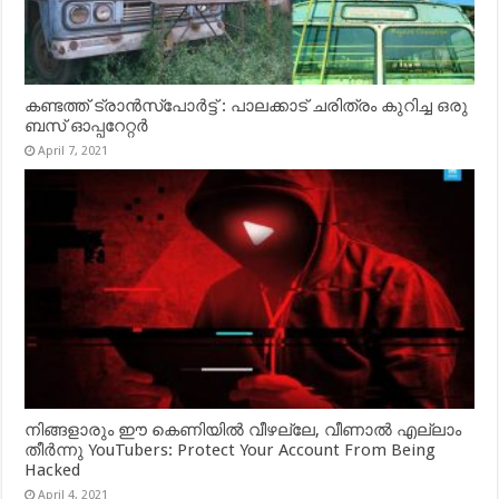
കണ്ടത്ത് ട്രാൻസ്‌പോർട്ട് : പാലക്കാട് ചരിത്രം കുറിച്ച ഒരു
ബസ് ഓപ്പറേറ്റർ
April 7, 2021
നിങ്ങളാരും ഈ കെണിയിൽ വീഴല്ലേ, വീണാൽ എല്ലാം
തീർന്നു YouTubers: Protect Your Account From Being
Hacked
April 4, 2021