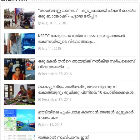
“തായ് മണ്ണേ വണക്കം” : കുടുംബമായി പ്ലാൻ ചെയ്ത
ഒരു ബാങ്കോക്ക് – പട്ടായ ട്രിപ്പ്..!!
August 11, 2018
KSRTC കോട്ടയം വോൾവോ അപകടവും ജോൺ
കെന്നഡിയുടെ വിടവാങ്ങലും…
July 11, 2018
ഒരു മകൻ തന്‍റെ അമ്മയ്ക്ക് നൽകിയ സർപ്രൈസ്
വിമാനയാത്ര….
December 27, 2016
കൈപ്പുണ്യം മാത്രമല്ല, അമ്മ വിളമ്പുന്ന
കൊതിയൂറും രുചിക്കു പിന്നിലെ 10 പൊടിക്കൈകൾ..
December 17, 2017
ഊട്ടിയിലെ പുഷ്പമേള കാണാൻ ഞങ്ങൾ കൂട്ടുകാർ
പോയ കഥ…
June 14, 2018
തത്കാല്‍ സംവിധാനം ഇനി