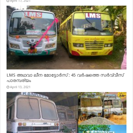
April 17, 2021
LMS അഥവാ ലീന മോട്ടോർസ് : 45 വർഷത്തെ സർവ്വീസ്
പാരമ്പര്യം
April 13, 2021