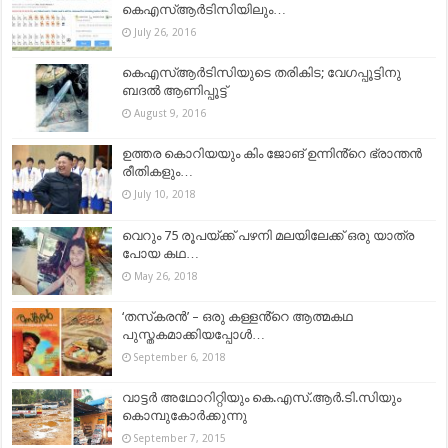
കെഎസ്ആര്‍ടിസിയിലും…
July 26, 2016
കെഎസ്ആർടിസിയുടെ തരികിട; വേഗപ്പൂട്ടിനു
ബദൽ ആണിപ്പൂട്ട്
August 9, 2016
ഉത്തര കൊറിയയും കിം ജോങ് ഉന്നിൻ്റെ ഭ്രാന്തൻ
രീതികളും…
July 10, 2018
വെറും 75 രൂപയ്ക്ക് പഴനി മലയിലേക്ക് ഒരു യാത്ര
പോയ കഥ…
May 26, 2018
‘തസ്‌കരന്‍’ – ഒരു കള്ളൻ്റെ ആത്മകഥ
പുസ്തകമാക്കിയപ്പോൾ…
September 6, 2018
വാട്ടര്‍ അഥോറിറ്റിയും കെ.എസ്‌.ആര്‍.ടി.സിയും
കൊമ്പുകോര്‍ക്കുന്നു
September 7, 2015