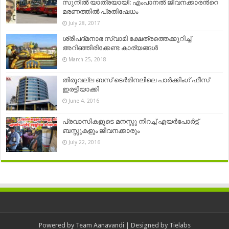
സുനില്‍ യാത്രയായി: എംപാനല്‍ ജീവനക്കാരന്‍റെ
മരണത്തില്‍ പ്രതിഷേധം
July 28, 2017
ശ്രീപദ്മനാഭ സ്വാമി ക്ഷേത്രത്തെക്കുറിച്ച്
അറിഞ്ഞിരിക്കേണ്ട കാര്യങ്ങൾ
March 25, 2018
തിരുവല്ല ബസ് ടെർമിനലിലെ പാർക്കിംഗ് ഫീസ്‌
ഇരട്ടിയാക്കി
June 4, 2016
പ്രവാസികളുടെ മനസ്സു നിറച്ച് എയര്‍പോര്‍ട്ട്
ബസ്സുകളും ജീവനക്കാരും
July 22, 2016
Powered by
Team Aanavandi
| Designed by
Tielabs