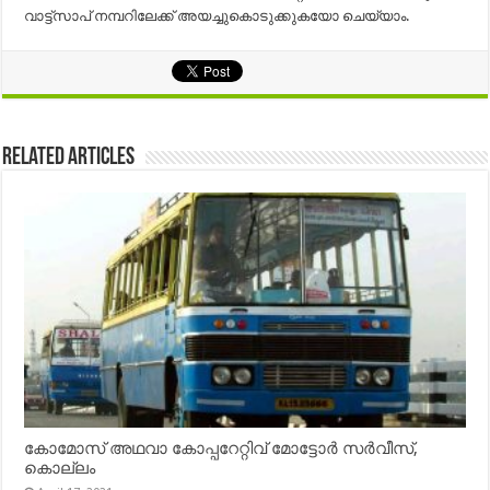
വാട്ട്സാപ് നമ്പറിലേക്ക് അയച്ചുകൊടുക്കുകയോ ചെയ്യാം.
Related Articles
കോമോസ് അഥവാ കോപ്പറേറ്റിവ് മോട്ടോര്‍ സര്‍വീസ്,
കൊല്ലം