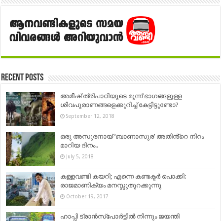
Recent Posts
അമീഷ് ത്രിപാഠിയുടെ മൂന്ന് ഭാഗങ്ങളുള്ള
ശിവപുരാണങ്ങളെക്കുറിച്ച് കേട്ടിട്ടുണ്ടോ?
September 12, 2018
ഒരു അസുരനായ് ‘ബാണാസുര’ അതിൻ്റെ നിറം
മാറിയ ദിനം..
July 5, 2018
കള്ളവണ്ടി കയറി; എന്നെ കണ്ടക്ടർ പൊക്കി:
രാജമാണിക്യം മനസ്സുതുറക്കുന്നു
October 19, 2017
ഹാപ്പി ട്രാൻസ്പോർട്ടിൽ നിന്നും ജയന്തി