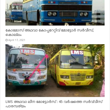
കോമോസ് അഥവാ കോപ്പറേറ്റിവ് മോട്ടോര്‍ സര്‍വീസ്,
കൊല്ലം
April 17, 2021
LMS അഥവാ ലീന മോട്ടോർസ് : 45 വർഷത്തെ സർവ്വീസ്
പാരമ്പര്യം