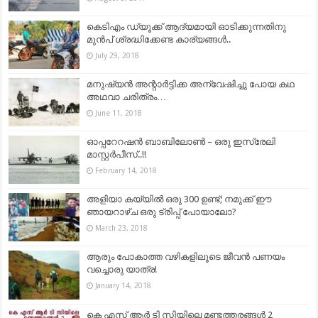
കെടിഎം ഡ്യൂക്ക് ആദ്യമായി ഓടിക്കുന്നതിനു
മുൻപ് ശ്രദ്ധിക്കേണ്ട കാര്യങ്ങൾ..
July 29, 2018
മനുഷ്യൻ അന്റാർട്ടിക്ക അന്വേഷിച്ചു പോയ കഥ
അഥവാ ചരിത്രം…
June 11, 2018
ഓപ്പറേറഷൻ ബാബിലോൺ – ഒരു ഇസ്രേലി
മാസ്റ്റർപീസ്..!!
February 14, 2018
അളിയാ കയ്യിൽ ഒരു 300 ഉണ്ട്; നമുക്ക് ഈ
ഞായറാഴ്ച ഒരു ട്രിപ്പ് പോയാലോ?
March 23, 2018
ആരും പോകാത്ത വഴികളിലൂടെ ജീവൻ പണയം
വച്ചൊരു യാത്ര!
January 14, 2018
കെ എസ് ആർ ടി സിയിലെ മണ്ടത്തരങ്ങൾ 2