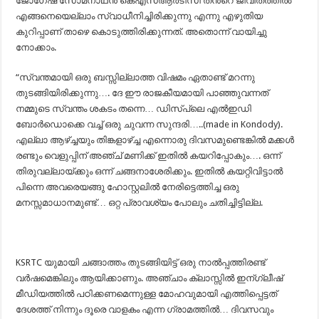
ജോഗേഷ് സോമനാഥന്‍ കെഎസ്ആര്‍ടിസി തന്‍റെ ജീവിതത്തില്‍
എങ്ങനെയെല്ലാം സ്വാധീനിച്ചിരിക്കുന്നു എന്നു എഴുതിയ
കുറിപ്പാണ് താഴെ കൊടുത്തിരിക്കുന്നത്. അതൊന്ന് വായിച്ചു
നോക്കാം.
“സ്വന്തമായി ഒരു ബസ്സില്ലാത്ത വിഷമം ഏതാണ്ട് മറന്നു
തുടങ്ങിയിരിക്കുന്നു…. ദേ ഈ രാജകീയമായി പാഞ്ഞുവന്നത്
നമ്മുടെ സ്വന്തം ശകടം തന്നെ… ഡിസ്‌പ്ലെ എൽഇഡി
ബോർഡൊക്കെ വച്ച് ഒരു ചുവന്ന സുന്ദരി…..(made in Kondody).
എല്ലാ ആഴ്ച്ചയും തിങ്കളാഴ്ച്ച എന്നൊരു ദിവസമുണ്ടെങ്കിൽ മക്കൾ
രണ്ടും വെളുപ്പിന് അഞ്ച് മണിക്ക് ഇതിൽ കയറിപ്പോകും…. ഒന്ന്
തിരുവല്ലായ്ക്കും ഒന്ന് ചങ്ങനാശേരിക്കും. ഇതിൽ കയറ്റിവിട്ടാൽ
പിന്നെ അവരെയങ്ങു ഹോസ്റ്റലിൽ നേരിട്ടെത്തിച്ച ഒരു
മനസ്സമാധാനമുണ്ട്… ഒറ്റ പ്രാവശ്യം പോലും ചതിച്ചിട്ടില്ല.
KSRTC യുമായി ചങ്ങാത്തം തുടങ്ങിയിട്ട് ഒരു നാൽപ്പത്തിരണ്ട്‌
വർഷമെങ്കിലും ആയിക്കാണും. അഞ്ചാം ക്ലാസ്സിൽ ഇന്ഗ്ലീഷ്
മീഡിയത്തിൽ പഠിക്കണമെന്നുള്ള മോഹവുമായി എത്തിപ്പെട്ടത്
ദേശത്ത് നിന്നും ദൂരെ വാളകം എന്ന ഗ്രാമത്തിൽ… ദിവസവും