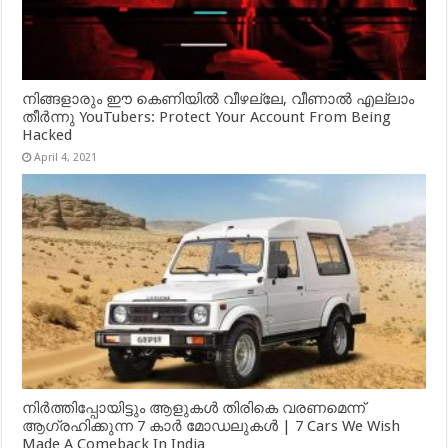
നിങ്ങളാരും ഈ കെണിയിൽ വീഴല്ലേ, വീണാൽ എല്ലാം
തീർന്നു YouTubers: Protect Your Account From Being
Hacked
April 4, 2021
നിർത്തിപ്പോയിട്ടും ആളുകൾ തിരികെ വരണമെന്ന്
ആഗ്രഹിക്കുന്ന 7 കാർ മോഡലുകൾ | 7 Cars We Wish
Made A Comeback In India