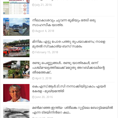
July 21, 2016
നീലാകാശവും ചുവന്ന ഭൂമിയും തേടി ഒരു
സാഹസീക യാത്ര.
August 4, 2018
മിനിമം എട്ടു പോര പത്തു രൂപയാക്കണം; നാളെ
മുതല്‍ സ്വകാര്യ ബസ് സമരം
February 15, 2018
രണ്ടു പെണ്ണുങ്ങൾ.. രണ്ടു യാത്രകൾ, ഒന്ന്
പശ്ചിമഘട്ടത്തിലേക്ക് മറ്റേതു അറബിക്കടലിന്റെ
തീരത്തേക്ക്..
April 3, 2018
കെ.എസ്.ആര്‍.ടി.സി നന്നാക്കിയിട്ടാകാം എയര്‍
കേരള –മുഖ്യമന്ത്രി
June 20, 2016
മണ്‍മറഞ്ഞ ഇന്ത്യ- ശ്രീലങ്ക റൂട്ടിലെ ബോട്ട്‌മെയില്‍
എന്ന ട്രയിനിന്‍റെ കഥ..