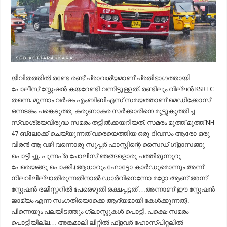
ജീവിതത്തിൽ രണ്ടേ രണ്ട് പ്രാവശ്യമാണ് പ്രതിഭാഗത്തായി
പോലീസ് സ്റ്റേഷൻ കയറേണ്ടി വന്നിട്ടുള്ളത്. രണ്ടിലും വില്ലൻ KSRTC
തന്നെ. മൂന്നാം വർഷം എംബിബിഎസ് സമയത്താണ് മെഡിക്കോസ്
ഒന്നടങ്കം പങ്കെടുത്ത, കരുണാകര സർക്കാരിനെ മുട്ടുകുത്തിച്ച
സ്വാശ്രയവിരുദ്ധ സമരം തട്ടിൽക്കയറിയത്. സമരം മൂത്ത് മൂത്ത് NH
47 ബ്ലോക്ക് ചെയ്യുന്നത് വരെയെത്തിയ ഒരു ദിവസം ആരോ ഒരു
വീരൻ ആ വഴി വന്നൊരു സൂപ്പർ ഫാസ്റ്റിന്റെ സൈഡ് ഗ്ളാസങ്ങു
പൊട്ടിച്ചു. പുന്നപ്ര പോലീസ് ഞങ്ങളൊരു പത്തിരുന്നൂറു
പേരെയങ്ങു പൊക്കി.(ആധാറും ഫോട്ടോ കാർഡുമൊന്നും അന്ന്
നിലവിലില്ലാതിരുന്നതിനാൽ ഡാർവിനെന്നോ മറ്റോ ആണ് അന്ന്
സ്റ്റേഷൻ രജിസ്റ്ററിൽ പേരെഴുതി രക്ഷപ്പട്ടത് …അന്നാണ് ഈ സ്റ്റേഷൻ
ജാമ്യം എന്ന സംഗതിയൊക്കെ ആദ്യമായി കേൾക്കുന്നത്).
പിന്നെയും പലയിടത്തും ഗ്ലാസ്സുകൾ പൊട്ടി. പക്ഷെ സമരം
പൊട്ടിയില്ല… അങ്കമാലി ലിറ്റിൽ ഫ്‌ളവർ ഹോസ്പിറ്റലിൽ