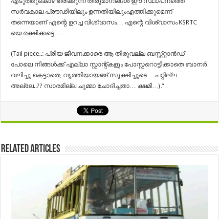
എടുത്തുകൊണ്ടിരിക്കുന്ന തീരുമാനങ്ങൾ ഈ സ്ഥാപനത്തെ
സർവകാല പ്രൗഢിയിലും ഉന്നതിയിലുംഎത്തിക്കുമെന്ന്‌
തന്നെയാണ് എന്റെ ഉറച്ച വിശ്വാസം… എന്റെ വിശ്വാസം KSRTC
യെ രക്ഷിക്കട്ടെ……
(Tail piece..: പ്രിയ ജീവനക്കാരെ ആ തിരുവല്ല ബസ്സ്റ്റാൻഡ്
പോലെ നിങ്ങൾക്ക് എല്ലാ സ്റ്റാന്റ്കളും പോസ്റ്ററൊട്ടിക്കാതെ ബാനർ
വലിച്ചു കെട്ടാതെ, വൃത്തിയായങ്ങ് സൂക്ഷിച്ചൂടെ… പറ്റില്ല
അല്ലേ..?? സാരമില്ല ചുമ്മാ ചോദിച്ചതാ… ക്ഷമി…).”
Related Articles