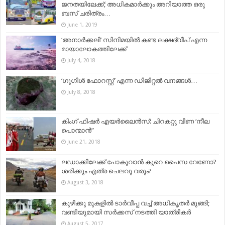
ജനതയിലേക്ക്; അധികമാർക്കും അറിയാത്ത ഒരു
ബസ് ചരിത്രം…
June 1, 2019
‘അനാർക്കലി’ സിനിമയിൽ കണ്ട ലക്ഷദ്വീപ് എന്ന
മായാലോകത്തിലേക്ക്
July 4, 2018
‘ഗൂഗിൾ ഫോറസ്റ്റ്’ എന്ന ഡിജിറ്റൽ വനങ്ങൾ…
July 8, 2018
കിംഗ് ഫിഷര്‍ എയര്‍ലൈന്‍സ്: ചിറകറ്റു വീണ ‘നീല
പൊന്മാന്‍”
June 21, 2018
ലഡാക്കിലേക്ക് പോകുവാൻ കുറെ പൈസ വേണോ?
ശരിക്കും എത്ര ചെലവു വരും?
August 3, 2018
കുഴിക്കു മുകളിൽ ടാർവീപ്പ വച്ച് അധികൃതർ മുങ്ങി;
വണ്ടിയുമായി സർക്കസ് നടത്തി യാത്രികർ
August 5, 2017