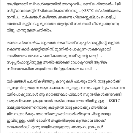
ആദ്യമായി സ്വാശ്രയത്തിൽ അനുവദിച്ച രണ്ട് ഒഫ്ത്താൽ പിജി
സീറ്റ് ഗവർമെന്റിന് പിൻവലിക്കേണ്ടിവന്നു…(KSRTC ക്ക് പ്രത്യേകം
നന്ദി..)…വർഷങ്ങൾ കഴിഞ്ഞ്, ഇക്കണ്ട ഗ്ലാസ്സെല്ലാം പൊട്ടിച്ച്
ഞങ്ങൾ കൂട്ടിലടച്ച ഭൂതത്തെ ആന്റണി സർക്കാർ വീണ്ടും തുറന്നു
വിട്ടു എന്നുള്ളത് ചരിത്രം.
രണ്ടാം പ്രാവശ്യം സ്റ്റേഷൻ കയറിയത് സൂപ്പർഫാസ്റ്റിന്റെ മൂട്ടിൽ
കൊണ്ട് കാർ കയറ്റിയതിന്. മുന്നിൽ പോകുന്ന ശകടവുമായി
കാര്യമായ അകലം പാലിക്കാതിരുന്നത് എന്റെ തെറ്റ്….
സൂപ്പർഫാസ്റ്റിനുള്ള അത്ര ബ്രേക്ക് ഡോക്ടറായി ആദ്യം
സ്വന്തമാക്കിയ മരുതിക്കാറിന് ഇല്ലാതെ പോയി….
വർഷങ്ങൾ പലത് കഴിഞ്ഞു. കാറുകൾ പലതും മാറി..നാട്ടുകാർക്ക്
കുശുമ്പ്കുത്തുന്ന ആഡംബരക്കാറുകളും വന്നു.. എന്നിട്ടും ഹൈവേ
വഴിപോകുമ്പോൾ ആ ഓറഞ്ജ് ലോഫ്ലോർ സുന്ദരികൾക്ക് വേണ്ടി
ഒതുങ്ങിക്കൊടുക്കുമ്പോൾ അഭിമാനമേ തോന്നിയിട്ടുള്ളൂ… KSRTC
നമ്മുടേതാണെന്നൊരു കരുതൽ നാട്ടുകാർക്കും അതിലെ
ജീവനക്കാർക്കും തോന്നിത്തുടങ്ങിയാൽ തീരുന്ന പ്രശ്നങ്ങളേ
ഇവിടുള്ളൂ. ശ്രീ. ടോമിൻ തച്ചങ്കരിയുടെ മുൻകാല ട്രാക്ക്
റെക്കോർഡ് എന്തുമായിക്കൊള്ളട്ടെ. അദ്ദേഹം ഇപ്പോൾ