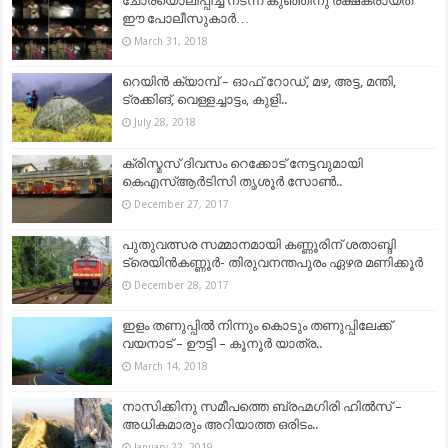
ചോരയൊലിപ്പിച്ച് നടന്ന കുഞ്ഞിനു രക്ഷകരായത്
ഈ പോലീസുകാര്‍…
March 31, 2018
റെയിൻ ക്യാമ്പ് – ഓഫ് റോഡ്, മഴ, അട്ട, മന്തി,
ട്രക്കിങ്, വെള്ളച്ചാട്ടം, കുളി..
July 28, 2018
ക്രിസ്മസ് ദിവസം റെക്കോട് നേട്ടവുമായി
കെഎസ്‌ആര്‍ടിസി തൃശൂര്‍ സോണ്‍..
December 27, 2017
പുതുവത്സര സമ്മാനമായി കണ്ണൂരിന് ശതാബ്ദി
ട്രെയിൻകണ്ണൂർ- തിരുവനന്തപുരം ഏഴര മണിക്കൂർ
December 28, 2017
ഇളം തണുപ്പിൽ നിന്നും കൊടും തണുപ്പിലേക്ക്
വയനാട് – ഊട്ടി – കൂനൂർ യാത്ര..
March 14, 2018
നാസിക്കിനു സമീപത്തെ ബ്രഹ്മഗിരി ഹിൽസ് –
അധികമാരും അറിയാത്ത ഒരിടം..
January 22, 2019