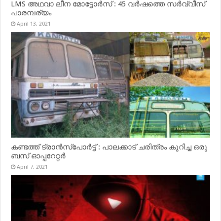
LMS അഥവാ ലീന മോട്ടോർസ് : 45 വർഷത്തെ സർവ്വീസ്
പാരമ്പര്യം
April 13, 2021
കണ്ടത്ത് ട്രാൻസ്‌പോർട്ട് : പാലക്കാട് ചരിത്രം കുറിച്ച ഒരു
ബസ് ഓപ്പറേറ്റർ
April 7, 2021