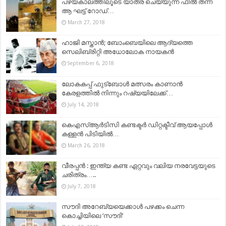
പഴയകാലത്തിലൂടെ യാത്ര ചെയ്യുന്ന ഫീല്‍ തന്ന
ആ ഘട്ട് റോഡ്‌…
March 27, 2018
ഹാജി മസ്താന്‍; ബോംബെയിലെ ആദ്യത്തെ
സെലിബ്രിറ്റി അധോലോക നായകന്‍
September 6, 2018
ലോകകപ്പ് ഫുട്‍ബോൾ മത്സരം കാണാൻ
കേരളത്തിൽ നിന്നും റഷ്യയിലേക്ക്…
July 14, 2018
കെഎസ്ആര്‍ടിസി കണ്ടക്ടര്‍ ഡിറ്റക്ടീവ് ആയപ്പോള്‍
കള്ളന്‍ പിടിയില്‍…
March 26, 2018
വീരപ്പന്‍ : ഇന്ത്യ കണ്ട ഏറ്റവും വലിയ നരവേട്ടയുടെ
ചരിത്രം…..
July 7, 2018
സൗദി അറേബ്യയെക്കാൾ പഴക്കം ചെന്ന
കൊച്ചിയിലെ ‘സൗദി’