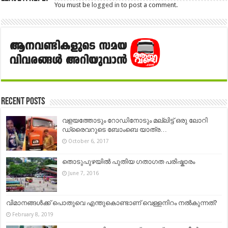
You must be
logged in
to post a comment.
Recent Posts
വളയത്തോടും റോഡിനോടും മല്ലിട്ട് ഒരു ലോറി
ഡ്രൈവറുടെ ബോംബെ യാത്ര…
October 6, 2017
തൊടുപുഴയിൽ പുതിയ ഗതാഗത പരിഷ്കാരം
June 7, 2016
വിമാനങ്ങൾക്ക് പൊതുവെ എന്തുകൊണ്ടാണ് വെള്ളനിറം നൽകുന്നത്?
February 8, 2019