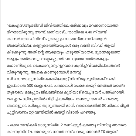
“കെഎസ്ആർടിസി ജീവിതത്തിലെ ഒരിക്കലും മറക്കാനാവാത്ത
ദിനമായിരുന്നു അന്ന്. ശനിയാഴ്ച ‘രാവിലെ 4.40 ന് വണ്ടി
കാസർകോഡ് നിന്ന് പുറപ്പെട്ടു.സാമാന്യം നല്ല ആൾ:
ട്രെയിനില്ല: കണ്ണൂരെത്തിയപ്പോൾ ഒരു വണ്ടി ബി.ഡി ആയി
കിടക്കുന്നു അതിന്റെ ആളെയും എടുത്ത് യാത്ര. ദുരന്തമുഖത്ത്
ആളും അർത്ഥവും നഷ്ടപ്പെട്ടവർ പല ദുരന്ത വാർത്തകളും
ഫോണിലൂടെ കൈമാറുന്നു. ‘ഉറ്റവരെ കുറിച്ച് വിവരമില്ലത്തവർ
വിതുമ്പുന്നു. ആകെ കാണുമ്പോൾ മനസ്സ്
സ്വസ്ഥമാകുന്നില്ല.കോഴിക്കോട്ട് നിന്ന് തൃശൂരിലേക്ക് വണ്ടി
ഇല്ലാതെ 500 ഓളം പേർ. പരമാവധി പേരെ കയറ്റി ഞങ്ങൾ യാത്ര
തുടരവെ മലപ്പുറം ജില്ലയിലെ കുരിയാട് വെച്ച് ടയർ പഞ്ചറായി.
മലപ്പുറം ഡിപ്പോയിൽ വിളിച്ച് കാര്യം പറഞ്ഞു: അവർ പറഞ്ഞു.
ഞങ്ങളുടെ ഡിപ്പോ തുരുത്തായി മാറി. വരണമെങ്കിൽ 80 കിലോ മീറ്റർ
ചുറ്റിവരണം മറ്റ് വണ്ടിയിൽ കയറ്റി വിടാൻ പറഞ്ഞു.
പക്ഷെ വണ്ടികൾ ഓടുന്നില്ല. 2 മണിക്കുർ കാത്തു നിന്നിട്ടു അവരെ
കാണുന്നില്ല. അവരുടെ നമ്പർ ഒന്ന് പറയു, ഞാൻ RT0 ആണ്