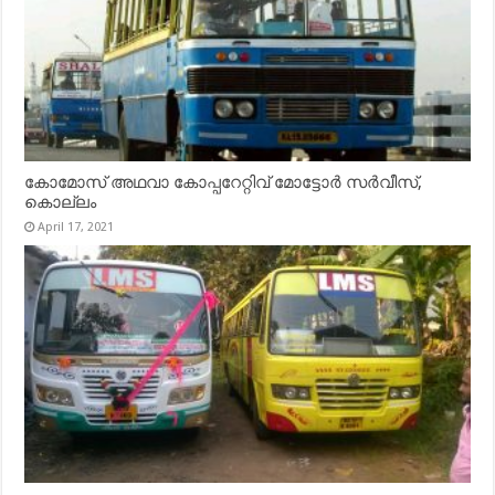
കോമോസ് അഥവാ കോപ്പറേറ്റിവ് മോട്ടോര്‍ സര്‍വീസ്,
കൊല്ലം
April 17, 2021