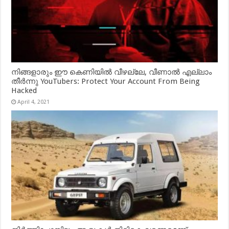
നിങ്ങളാരും ഈ കെണിയിൽ വീഴല്ലേ, വീണാൽ എല്ലാം
തീർന്നു YouTubers: Protect Your Account From Being
Hacked
April 4, 2021