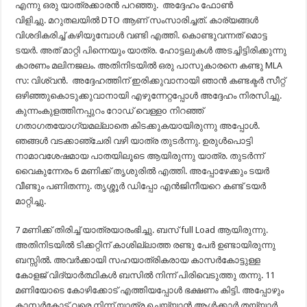
എന്നു ഒരു യാത്രക്കാരൻ പറഞ്ഞു. അദ്ദേഹം ഫോൺ
വിളിച്ചു. മറുതലയിൽ DTO ആണ് സംസാരിച്ചത്. കാര്യങ്ങൾ
വിശദികരിച്ച് കഴിയുമ്പോൾ വണ്ടി എത്തി. കൊണ്ടുവന്നത് മൊട്ട
ടയർ. അത് മാറ്റി പിന്നെയും യാത്ര. ഹോട്ടലുകൾ അടച്ചിട്ടിരിക്കുന്നു
കാരണം മലിനജലം. അതിനിടയിൽ ഒരു പാസുകാരനെ കണ്ടു MLA
സ: വിശ്വൻ. അദ്ദേഹത്തിന് ഇരിക്കുവാനായി ഞാൻ കണ്ടക്ടർ സീറ്റ്
ഒഴിഞ്ഞുകൊടുക്കുവാനായി എഴുന്നേറ്റപ്പോൾ അദ്ദേഹം നിരസിച്ചു.
കുന്നംകുളത്തിനപ്പുറം റോഡ് വെള്ളo നിറഞ്ഞ്
ഗതാഗതയോഗ്യമല്ലാതെ കിടക്കുകയായിരുന്നു അപ്പോൾ.
ഞങ്ങൾ വടക്കാഞ്ചേരി വഴി യാത്ര തുടർന്നു. ഉരുൾപൊട്ടി
നാമാവശേഷമായ പാതയിലൂടെ ആയിരുന്നു യാത്ര. തുടർന്ന്
വൈകുന്നേരം 6 മണിക്ക് തൃശുരിൽ എത്തി. അപ്പോഴേക്കും ടയർ
വീണ്ടും പണിതന്നു. തൃശ്ശൂർ ഡിപ്പോ എൻജിനീയറെ കണ്ട് ടയർ
മാറ്റിച്ചു.
7 മണിക്ക് തിരിച്ച് യാത്രയാരംഭിച്ചു. ബസ് full Load ആയിരുന്നു.
അതിനിടയിൽ ടിക്കറ്റിന് കാശില്ലാത്ത രണ്ടു പേർ ഉണ്ടായിരുന്നു
ബസ്സിൽ. അവർക്കായി സഹയാത്രികരായ കാസർകോട്ടുള്ള
കോളജ് വിദ്യാർത്ഥികൾ ബസിൽ നിന്ന് പിരിവെടുത്തു തന്നു. 11
മണിയോടെ കോഴിക്കോട് എത്തിയപ്പോൾ ഭക്ഷണം കിട്ടി. അപ്പോഴും
കാസർകോട് വരെ നിന്ന് യാത്ര ചെയ്യാൻ ആൾക്കാർ തയ്യാർ.