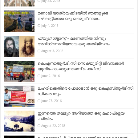
July 23, 2018
മണാലി യാത്രയ്ക്കിടയിൽ ഞങ്ങളുടെ
വഴികാട്ടിയായ ഒരു തെരുവ് നായ..
July 4, 2018
ഹ്യൂഗ്‌ ഗ്ളാസ്സ്‌ – മരണത്തിൽ നിന്നും
അവിശ്വസനീയമായ ഒരു അതിജീവനം
August 3, 2018
കെ.എസ്.ആര്‍.ടി.സി സെക്യൂരിറ്റി ജീവനക്കാര്‍
യൂനിഫോം മാറ്റണമെന്ന് പൊലീസ്
June 2, 2016
ലഹരിക്കെതിരെ പോരാടാന്‍ ഒരു കെഎസ്ആര്‍ടിസി
ഡ്രൈവറും…
June 27, 2016
ഇന്നത്തെ തലമുറ അറിയാത്ത ഒരു മഹാപ്രളയ
ചരിത്രം…
August 22, 2018