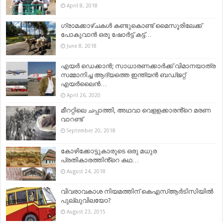
April 8, 2018
ഗ്രാമക്കാഴ്ചകൾ കണ്ടുകൊണ്ട് മൈസൂരിലേക്ക്
പോകുവാൻ ഒരു ഷോർട്ട് കട്ട്…
June 8, 2018
എയർ ഡെക്കാൻ; സാധാരണക്കാർക്ക് വിമാനയാത്ര
സമ്മാനിച്ച ആദ്യത്തെ ഇന്ത്യൻ ബഡ്‌ജറ്റ്‌
എയർലൈൻ…
April 26, 2020
മീററ്റിലെ ചപ്പാത്തി, അഥവാ വെളളക്കാരൻ്റെ മരണ
വാറണ്ട്‌
September 20, 2018
കോഴിക്കോട്ടുകാരുടെ ഒരു മധുര
പ്രതികാരത്തിൻ്റെ കഥ…
August 24, 2018
വിവരാവകാശ നിയമത്തിന് കെഎസ്ആര്‍ടിസിയില്‍
പുല്ലുവിലയോ?
August 23, 2015