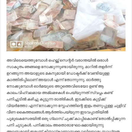
അവിടെയെത്തുമ്പോൾ ഹെല്ത്ത് സെന്റർ വരാന്തയിൽ ഒരാൾ
സാകൂതം ഞങ്ങളെ നോക്കുന്നുണ്ടായിരുന്നു. മാറിൽ തളർന്ന്
ഉറങ്ങുന്ന അയാളുടെ മകനുമായി ഡോക്ടർക്ക് വേണ്ടിയുള്ള
കാത്തിരിപ്പിലാണ് അയാൾ എന്ന് തോന്നുന്നു. ഓർത്തു
നോക്കുമ്പോൾ ഓർമയുടെ അറ്റത്തെവിടെയോ ഉണ്ട് ആ
കാലം.വിഹ്വലമായ അമ്ലമഴകൾ പെയ്യുന്നത് സ്വപ്നം കണ്ട്
പനിച്ചൂടിൽ കഴിച്ചു കൂട്ടുന്ന രാത്രികൾ. ഇടക്കിടെ കുട്ടിക്ക്
വിയർത്തോ എന്ന് നോക്കുന്ന സ്നേഹത്തിന്റെ ഇളം തണുപ്പുള്ള ചുളിവ്
വീണ കൈത്തലങ്ങൾ.ആർത്ത്പെയ്യുന്ന ഇടവപ്പാതിയിൽ
പൂമുഖകസേരയിൽ ഒരു ഗ്ലാസ് ചുക്ക് കാപ്പികൊണ്ട് തോൽപ്പിക്കുന്ന
പനി ചൂടുകൾ. പനിക്കാലം അതൊരാഘോഷമായിരുന്നു
അലസമായി ഇരുന്ന് കിനാവ്കാണാനുള്ള വലിയൊരു സാധ്യത.