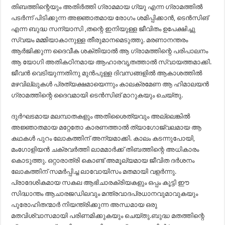
തിബത്തിന്റെയും അതിർത്തി ഗ്രാമമായ ഗ്യു എന്ന ഗ്രാമത്തിൽ
പടർന്ന് പിടിക്കുന്ന അജ്ഞാതമായ രോഗം ശമിപ്പിക്കാൻ, ടെൻസിങ്
എന്ന ബുദ്ധ സന്യാസി ,തന്റെ ഇനിയുള്ള ജീവിതം ഉപേക്ഷിച്ചു
സ്വയം മമ്മിയാകാനുള്ള തീരുമാനമെടുത്തു. മരണാനന്തരം
ആർജിക്കുന്ന ദൈവീക ശക്തിയാൽ ആ ഗ്രാമത്തിന്റെ പരിപാലനം
ആ യോഗി അതികഠിനമായ ആഹാരവൃതത്താൽ സ്വായത്തമാക്കി.
ജീവൻ വെടിയുന്നതിനു മുൻപുള്ള ദിവസങ്ങളിൽ ആകാശത്തിൽ
മഴവില്ലുകൾ പ്രത്യക്ഷമായെന്നും കാലക്രമേണ ആ ഹിമാലയൻ
ഗ്രാമത്തിന്റെ ദൈവമായി ടെൻസിങ് മാറുകയും ചെയ്തു.
ദുർഘടമായ മലമ്പാതകളും അതിശൈത്യവും അല്ലെങ്കിൽ
അജ്ഞാതമായ മറ്റേതോ കാരണത്താൽ ത്യാഗോജ്വലമായ ആ
കഥകൾ പുറം ലോകത്തിന് അന്യമാക്കി. കാലം കടന്നുപോയി,
മംഗോളിയൻ ചക്രവർത്തി ലാമമാർക്ക് തിബത്തിന്റെ അധികാരം
കൊടുത്തു. ഒറ്റാരാത്രി കൊണ്ട് അമൂല്യമായ ജീവിത ദർശനം
ലോകത്തിന് സമർപ്പിച്ച ലാവോയിസം മതമായി വളർന്നു.
പ്രാദേശികമായ സകല ആഭിചാരക്രിയകളും ഒപ്പം കൂട്ടി ഈ
സിദ്ധാന്തം ആചാരജഡിലവും മന്ത്രവാദപ്രധാനവുമാവുകയും
പുരോഹിതന്മാർ നിയന്ത്രിക്കുന്ന അന്ധമായ ഒരു
മതവിശ്വാസമായി പരിണമിക്കുകയും ചെയ്തു.ബുദ്ധ മതത്തിന്റെ