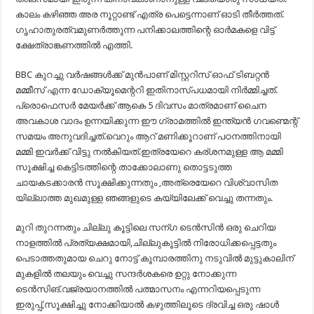
കാലം കഴിഞ്ഞ അര നൂറ്റാണ്ട് എത്ര പെട്ടെന്നാണ് ഓടി തീർത്തത്.
ഗൃഹാതുരത്വമുണർത്തുന്ന പനിക്കാലത്തിന്റെ ഓർമകളെ വിട്ട്
ക്ഷേത്രാങ്കണത്തിൽ എത്തി.
BBC കുറച്ചു വർഷങ്ങൾക്ക് മുൻപാണ് മിസ്റ്ററിസ് ഓഫ് ടിബറ്റൻ
മമ്മീസ് എന്ന ഡോക്യൂമെന്ററി ഇതിനാസ്പധമായി നിർമ്മിച്ചത്.
പ്രൊഫെസർ മേയർക്ക് ആകെ 5 ദിവസം മാത്രമാണ് ചൈന
അവകാശ വാദം ഉന്നയിക്കുന്ന ഈ ഗ്രാമത്തിൽ ഇന്ത്യൻ ഗവണ്മെന്റ്
സമയം അനുവദിച്ചത്.വെറും ആറ് മണിക്കൂറാണ് പഠനത്തിനായി
മമ്മി ഇവർക്ക് വിട്ടു നൽകിയത്.ഇത്രയേറെ കര്ശനമുള്ള ആ മമ്മി
സൂക്ഷിച്ച കെട്ടിടത്തിന്റെ താക്കോലാണു തൊട്ടടുത്ത
ചായകടക്കാരൻ സൂക്ഷിക്കുന്നതും ,അത്രെയേറെ വിശ്വാസിത
യില്ലാത്ത മുഖമുള്ള ഞങ്ങളുടെ കയ്യിലേക്ക് വെച്ചു തന്നതും.
മുറി തുറന്നതും ചില്ലു കൂട്ടിലെ സന്ഗ ടെൻസിൻ ഒരു ചെറിയ
നാളത്തിൽ പ്രത്യക്ഷമായി,ചില്ലുകൂട്ടിൽ നിരോധിക്കപ്പെട്ടതും
പെടാത്തതുമായ ചെറു നോട്ട് കൂമ്പാരത്തിനു നടുവിൽ മുട്ടുകാലിന്
മുകളിൽ തലയും വെച്ചു സന്ദർശകരെ ഉറ്റു നോക്കുന്ന
ടെൻസിങ്.വജ്രയാനത്തിൽ പത്മാസനം എന്നറിയപ്പെടുന്ന
ഇരുപ്പ്,സൂക്ഷിച്ചു നോക്കിയാൽ കഴുത്തിലൂടെ ദ്രവിച്ച ഒരു ഷാൾ