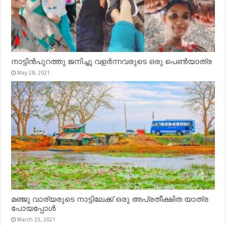
നാട്ടിൻപുറത്തു ജനിച്ചു വളർന്നവരുടെ ഒരു പെൺയാത്ര
May 28, 2021
മഞ്ജു വാര്യരുടെ നാട്ടിലേക്ക് ഒരു അപ്രതീക്ഷിത യാത്ര
പോയപ്പോൾ
March 23, 2021