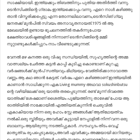
സാക്ഷിയായി. ഇന്ത്യക്കും തിബത്തിനും പുതിയ അതിർത്തി വന്നു.
ടെൻസിംങ്ങിന്റെ ഗ്രാമം ഇന്ത്യക്കൊപ്പം വന്നു. ഏറെ നാൾ കഴിഞ്ഞു
താൻ വിസ്മരിക്കപ്പെട്ടു എന്ന തോന്നലിലാവണം,ടെൻസിങ് ഗ്യൂ
ജനതക്ക് മുൻപിൽ സ്വയം അനാവൃതനായത്.1975 ൽ ആ
മേഖലയിൽ ഉണ്ടായ ഭൂചലനത്തിൽ തകർന്നുപോയ
ക്ഷേത്രാവശിഷ്ടങ്ങളിൽ നിന്നാണ് ടെൻസിങ്ങിന്റെ മമ്മി
നൂറ്റാണ്ടുകൾക്കിപ്പുറം നാം വീണ്ടെടുക്കുന്നത്.
വേനൽ മഴ കനത്ത ഒരു വിഷു സന്ധ്യയിൽ, സുഹൃത്തിന്റെ അമ്മ
വാത്സല്യം ചേർത്ത കട്ടൻ കാപ്പി കുടിച്ചു കൊണ്ടാണ് കുറച്ചു
വർഷങ്ങൾക്ക് മുൻപ് സത്യവും മിഥ്യയും വേര്തിരിക്കാനാവാത്ത
വണ്ണം ആ കഥ ഞാൻ കേട്ടത്. വർഷം ഏറെ കഴിഞ്ഞാണ് ഇന്ത്യയിൽ
കാണാൻ സാധിക്കുന്ന ഏക Living mummy അഥവാ sokushinbutsu
ന്റെ വഴിയിലേക്ക് ഒരു യാത്ര തരപ്പെടുന്നത്. രണ്ട് മൂന്ന് ദിവത്തെ
യാത്രക്ക് ശേഷമാണ് ശൈത്യം പൂജ്യത്തിനു താഴേക്ക് പോയ ആ
രാത്രിയിൽ നാക്കോയിൽ എത്തിയത്.കുന്നിൻ ചെരുവിൽ
ഏകാകിയായ നിന്ന ഒരു ഹോം സ്റ്റേ ഞങ്ങൾക്ക് ആതിഥേയത്വം
നൽകി.ഒരു സ്ത്രീയും അവർക്ക് കൂട്ടായി നേപ്പാളിൽ നിന്ന് വന്ന ഒരു
ബാലനും ആയിരുന്നു നടത്തിപ്പുകാർ. .സൗഹൃദം തിടം വെച്ച്
മാതൃത്വം രൂപപ്പെടുകയും,അവർ ഏവർക്കും അമ്മയായി മാറിയതും
പെട്ടന്നായിരുന്നു.നിങ്ങൾ എത്ര സമയം വേണമെങ്കിലും ഇരുന്നോളൂ