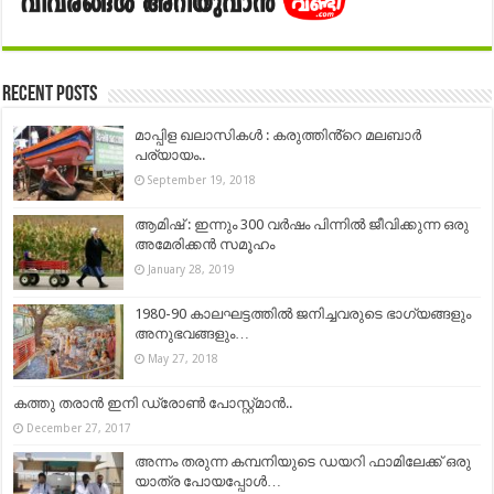
Recent Posts
മാപ്പിള ഖലാസികൾ : കരുത്തിൻ്റെ മലബാർ
പര്യായം..
September 19, 2018
ആമിഷ് : ഇന്നും 300 വർഷം പിന്നിൽ ജീവിക്കുന്ന ഒരു
അമേരിക്കൻ സമൂഹം
January 28, 2019
1980-90 കാലഘട്ടത്തിൽ ജനിച്ചവരുടെ ഭാഗ്യങ്ങളും
അനുഭവങ്ങളും…
May 27, 2018
കത്തു തരാന്‍ ഇനി ഡ്രോണ്‍ പോസ്റ്റ്മാന്‍..
December 27, 2017
അന്നം തരുന്ന കമ്പനിയുടെ ഡയറി ഫാമിലേക്ക് ഒരു
യാത്ര പോയപ്പോള്‍…