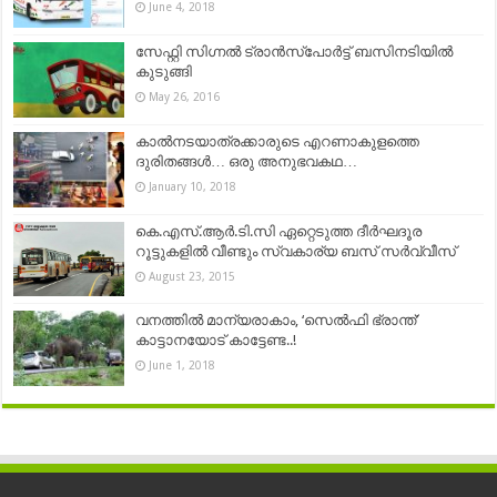
June 4, 2018
സേഫ്റ്റി സിഗ്നൽ ട്രാൻസ്പോർട്ട് ബസിനടിയിൽ
കുടുങ്ങി
May 26, 2016
കാൽനടയാത്രക്കാരുടെ എറണാകുളത്തെ
ദുരിതങ്ങൾ… ഒരു അനുഭവകഥ…
January 10, 2018
കെ.എസ്.ആര്‍.ടി.സി ഏറ്റെടുത്ത ദീര്‍ഘദൂര
റൂട്ടുകളില്‍ വീണ്ടും സ്വകാര്യ ബസ് സര്‍വ്വീസ്
August 23, 2015
വനത്തിൽ മാന്യരാകാം, ‘സെൽഫി ഭ്രാന്ത്’
കാട്ടാനയോട് കാട്ടേണ്ട..!
June 1, 2018