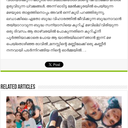
ഉരുവിടുന്ന ധ്വജങ്ങൾ. അന്ന് ഓടിട്ട മേൽക്കൂരയിൽ പെയ്യുന്ന
മഴയുടെ താളത്തിനൊപ്പം അവൻ ഒന്ന് കൂടി പറഞ്ഞിരുന്നു,
ലഡാക്കിലെ ഏതോ ബുദ്ധ വിഹാരത്തിൽ ജീവിക്കുന്ന ബുദ്ധനാവാൻ
തയ്യാറാവുന്ന ബുദ്ധ സന്യാസിയെ കുറിച്ച്. മഴവില്ല് വിരിയുന്ന
ഒരു ദിവസം ആ താഴ്വരയിൽ പോകുന്നതിനെ കുറിച്ച്.നീ
പൂർത്തിയാക്കാതെ പോയ ആ യാത്രയിലാണ് ഞാൻ ഇന്ന്. മഴ
പെയ്തൊഴിഞ്ഞ രാവിൽ ,മനസ്സിന്റെ മണ്ണിലേക്ക് ഒരു കണ്ണീർ
നനവായി പടർന്നിറങ്ങിയ നിന്റെ ഓർമ്മയിൽ….
Related Articles