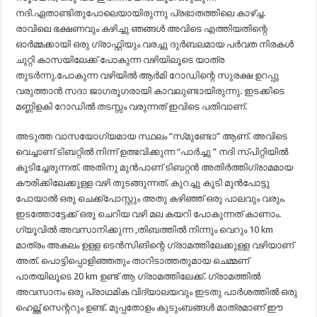
നദി.ഏതാണ്ടിതുപോലെയായിരുന്നു പ്രഭാതത്തിലെ കാഴ്ച്ച.
രാവിലെ ഭക്ഷണവും കഴിച്ചു ഞങ്ങൾ അവിടെ എത്തിയതിന്റെ
ഓർമ്മക്കായി ഒരു ഗ്രാഫ്റ്റിയും വരച്ചു ദുർബലമായ പർവത നിരകൾ
ചുറ്റി കാസയിലേക്ക് പോകുന്ന വഴിയിലൂടെ യാത്ര
തുടർന്നു.പോകുന്ന വഴിയിൽ ആർമി റോഡിന്റെ സുരക്ഷ ഉറപ്പു
വരുത്താൻ സദാ ജാഗരൂഗരായി കാവലുണ്ടായിരുന്നു. ഇടക്കിടെ
മണ്ണിളകി റോഡിൽ തടസ്സം വരുന്നത് ഇവിടെ പതിവാണ്.
അടുത്ത വാസയോഗ്യമായ സ്ഥലം “സ്‌മുണ്ടോ” ആണ്. അവിടെ
വെച്ചാണ് ടിബറ്റിൽ നിന്ന് ഉത്ഭവിക്കുന്ന “പാർച്ചു ” നദി സ്പിറ്റിയിൽ
കൂടിച്ചേരുന്നത്. അതിനു മുൻപാണ് ടിബറ്റൻ അതിർത്തിഗ്രാമമായ
കൗരിക്കിലേക്കുള്ള വഴി തുടങ്ങുന്നത്. കുറച്ചു കൂടി മുൻപോട്ടു
പോയാൽ ഒരു ചെക്ക്പോസ്റ്റും അതു കഴിഞ്ഞ് ഒരു പാലവും വരും.
ഇടത്തോട്ടേക്ക് ഒരു ചെറിയ വഴി മല കയറി പോകുന്നത് കാണാം.
ഗ്യൂവിൽ അവസാനിക്കുന്ന ,തിബത്തിൽ നിന്നും വെറും 10 km
മാത്രം അകലം ഉള്ള ടെൻസിങിന്റെ ഗ്രാമത്തിലേക്കുള്ള വഴിയാണ്
അത്. പൊട്ടിപ്പൊളിഞ്ഞതും താറിടാത്തതുമായ ചെമ്മണ്
പാതയിലൂടെ 20 km ഉണ്ട് ആ ഗ്രാമത്തിലേക്ക്. ഗ്രാമത്തിൽ
അവസാനം ഒരു പ്രാഥമിക വിദ്യാലയവും ഇടതു പാർശത്തിൽ ഒരു
ഹെല്ത്ത് സെന്ററും ഉണ്ട്. മുപ്പതോളം കുടുംബങ്ങൾ മാത്രമാണ് ഈ