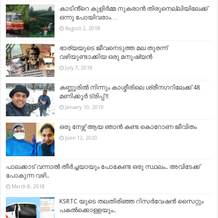
കാടിൻ്റെ കുളിര്‍മ്മ നുകരാന്‍ തിരുനെല്ലിയിലേക്ക്
ഒന്നു പോയിവരാം…
August 2, 2018
ഭാര്യയുടെ ജീവനെടുത്ത മല തുരന്ന്
വഴിയുണ്ടാക്കിയ ഒരു മനുഷ്യൻ
July 7, 2018
കണ്ണൂരിൽ നിന്നും കാശ്മീരിലെ ശ്രീനഗറിലേക്ക് 48
മണിക്കൂർ ട്രിപ്പ് !!
January 10, 2019
ഒരു നേഴ്സ് ആയ ഞാൻ കണ്ട കൊറോണ ജീവിതം
June 12, 2020
പാലക്കാട്‌ വന്നാല്‍ തീര്‍ച്ചയായും പോകേണ്ട ഒരു സ്ഥലം.. അവിടേക്ക്
പോകുന്ന വഴി..
March 8, 2018
KSRTC യുടെ തലതിരിഞ്ഞ റിസർവേഷൻ സൈറ്റും
പകൽക്കൊള്ളയും..