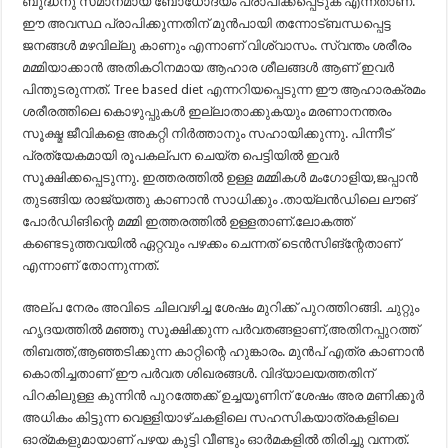
ബുദ്ധനു സമാനമായ ബോധോദയം പ്രാപിക്കപ്പെടുക എന്നതാണ്.
ഈ അവസ്ഥ പ്രാപിക്കുന്നതിന് മുൻപായി തന്നോട്ബന്ധപ്പെട്ട
ജനങ്ങൾ മഴവില്ലു കാണും എന്നാണ് വിശ്വാസം. സ്വന്തം ശരീരം
മമ്മിയാക്കാൻ അതികഠിനമായ ആഹാര ശീലങ്ങൾ ആണ് ഇവർ
പിന്തുടരുന്നത്. Tree based diet എന്നറിയപ്പെടുന്ന ഈ ആഹാരക്രമം
ശരീരത്തിലെ കൊഴുപ്പുകൾ ഇല്ലാതാക്കുകയും മരണാനന്തരം
സൂക്ഷ്മ ജീവികളെ അകറ്റി നിർത്താനും സഹായിക്കുന്നു. പിന്നീട്
പ്രത്യേകമായി രൂപകല്പന ചെയ്ത പെട്ടിയിൽ ഇവർ
സൂക്ഷിക്കപ്പെടുന്നു. ഇത്തരത്തിൽ ഉള്ള മമ്മികൾ മംഗോളിയ,ജപ്പാൻ
തുടങ്ങിയ രാജ്യത്തു കാണാൻ സാധിക്കും .തായ്ലൻഡിലെ ലൗങ്
പോർഡിങിന്റെ മമ്മി ഇത്തരത്തിൽ ഉള്ളതാണ്.ലോകത്ത്
കണ്ടെടുത്തവയിൽ ഏറ്റവും പഴക്കം ചെന്നത് ടെൻസിങ്ന്റേതാണ്
എന്നാണ് തോന്നുന്നത്.
അല്പ നേരം അവിടെ ചിലവഴിച്ച ശേഷം മുറിക്ക് പുറത്തിറങ്ങി. ചുറ്റും
ഹൃദയത്തിൽ മഞ്ഞു സൂക്ഷിക്കുന്ന പർവതങ്ങളാണ്,അതിനപ്പുറത്ത്
തിബത്ത്,ആഞ്ഞടിക്കുന്ന കാറ്റിന്റെ ഹുങ്കാരം. മുൻപ് എത്ര കാണാൻ
കൊതിച്ചതാണ് ഈ പർവത ശിഖരങ്ങൾ. വിദ്യാലയത്തതിന്
പിറകിലുള്ള കുന്നിൻ പുറത്തേക്ക് ഉച്ചയൂണിന് ശേഷം അര മണിക്കൂർ
അധികം കിട്ടുന്ന വെള്ളിയാഴ്ചകളിലെ സഹസികയാത്രകളിലെ
ഓര്മകളുമായാണ് പഴയ കുട്ടി വീണ്ടും ഓർമകളിൽ തിരിച്ചു വന്നത്.