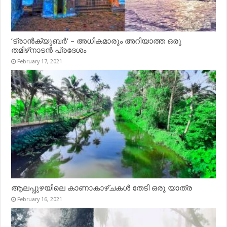
‘ട്രാൻക്യുബർ’ – അധികമാരും അറിയാത്ത ഒരു
തമിഴ്‌നാടൻ പ്രദേശം
February 17, 2021
ആലപ്പുഴയിലെ കാണാകാഴ്ചകൾ തേടി ഒരു യാത്ര
February 16, 2021