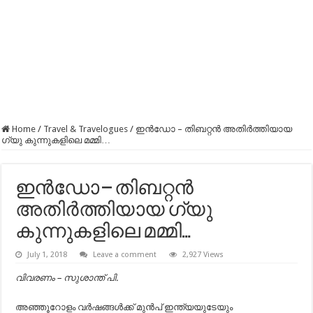
Home
/
Travel & Travelogues
/
ഇൻഡോ – തിബറ്റൻ അതിർത്തിയായ
ഗ്യു കുന്നുകളിലെ മമ്മി…
ഇൻഡോ – തിബറ്റൻ
അതിർത്തിയായ ഗ്യു
കുന്നുകളിലെ മമ്മി…
July 1, 2018
Leave a comment
2,927 Views
വിവരണം – സുശാന്ത് പി.
അഞ്ഞൂറോളം വർഷങ്ങൾക്ക് മുൻപ് ഇന്ത്യയുടേയും