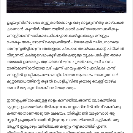
ഉച്ചയൂണിന് ശേഷം കൂട്ടുകാർക്കൊപ്പം ഒരു ഓട്ടമുണ്ട് ആ കാഴ്ചകൾ
കാണാൻ. കുന്നിൻ വിജനതയിൽ കടൽ കണ്ട് അങ്ങനെ ഇരിക്കും.
മനസ്സിലാണ് ഘടികാരം,ചിലപ്പോൾ കാഴ്ച്ചക്കൊപ്പം മനസ്സും
പോകും.അപ്പോഴാണ്‌ കൊളംബിയൻ പ്ലേമേക്കർ വൾഡറാമയെ
അനുസ്മരിപ്പിക്കുന്ന ഞങ്ങളുടെ പ്രധാന അധ്യാപകന്റെ പിടിയിൽ
വീഴുന്നത്. കല്ലുവെട്ടാംകുഴിക്കരികെയുള്ള വൃക്ഷപടർപ്പിന് താഴെ
അയാൾ ഉണ്ടാകും. തുടയിൽ വീഴുന്ന ചൂരൽ പാടുകൾ പഠനം
മാത്രമാണ് ശരിയായ വഴി എന്ന് പറയും.ഇനി പോവില്ല എന്ന്
മനസ്സിൽ ഉറപ്പിക്കും.മേഘങ്ങളില്ലാത്ത ആകാശം കാണുമ്പോൾ
കുറ്റബോധത്തിന്റെ തുടൽ പൊട്ടിച്ച് വീണ്ടുമൊരു വെള്ളിയാഴ്ച
അവൻ ആ കുന്നിലേക്ക് ഓടിത്തുടങ്ങും.
ഇന്ന് ഉച്ചക്ക് ശേഷമുള്ള ഓട്ടം കാസയിലേക്കാണ്. ലോകത്തിലെ
ഏറ്റവും ഉയരത്തിൽ നിൽക്കുന്ന പോസ്റ്റാഫീസിൽ നിന്ന് മകന് ഒരു
കത്ത് അതാണ് അടുത്ത ലക്ഷ്യം. തിരിച്ചിറങ്ങി വരുമ്പോൾ ആ
സ്കൂൾ ഉച്ചയൂണിനായി വിട്ടിരുന്നു. നാമമാത്രമായി കുട്ടികൾ . ആ
അച്ഛൻ ഇപ്പോഴും വഴിയിലേക്ക് കണ്ണും നട്ട് കാത്തിരിപ്പാണ്.
വീശിയടിക്കുന്ന കാറ്റിൽ അവിലോകിതേശ്വരന്റെ ഷഡാക്ഷരീ മന്ത്രം