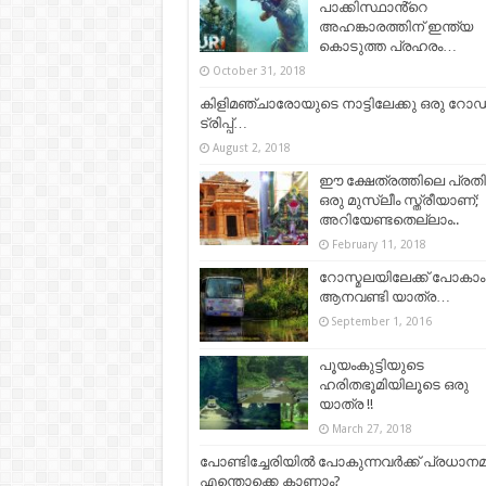
പാക്കിസ്ഥാൻ്റെ
അഹങ്കാരത്തിന് ഇന്ത്യ
കൊടുത്ത പ്രഹരം…
October 31, 2018
കിളിമഞ്ചാരോയുടെ നാട്ടിലേക്കു ഒരു റോഡ
ട്രിപ്പ്…
August 2, 2018
ഈ ക്ഷേത്രത്തിലെ പ്രതിഷ
ഒരു മുസ്ലീം സ്ത്രീയാണ്;
അറിയേണ്ടതെല്ലാം..
February 11, 2018
റോസ്മലയിലേക്ക് പോകാം
ആനവണ്ടി യാത്ര…
September 1, 2016
പൂയംകുട്ടിയുടെ
ഹരിതഭൂമിയിലൂടെ ഒരു
യാത്ര !!
March 27, 2018
പോണ്ടിച്ചേരിയിൽ പോകുന്നവർക്ക് പ്രധാന
എന്തൊക്കെ കാണാം?