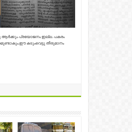
്ടു ആർക്കും പ്രയോജനം ഇല്ല. പകരം
ുണ്ടാകും.ഈ കടുംവെട്ടു തീരുമാനം