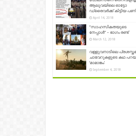
ആലുവയിലെ ഓട്ടോ
ഡ്രൈവര്‍ക്ക് കിട്ടിയ പ
April 14, 2018
“സാഹസികതയുടെ
നേപ്പാൾ” – ഭാഗം രണ്ട്
March 12, 2018
വള്ളുവനാടിലെ പ്രശസ്ത
ചാവേറുകളുടെ കഥ പറയു
‘മാമാങ്കം’
September 4, 2018