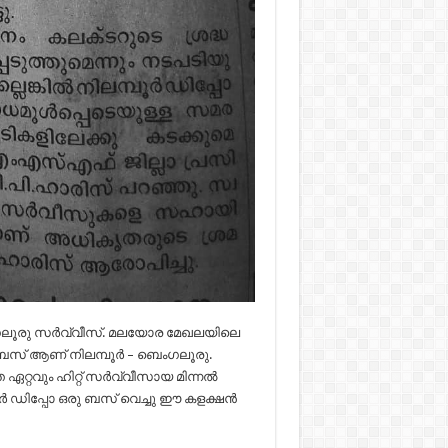
ംഗലൂരു സർവ്വീസ്. മലയോര മേഖലയിലെ
്റ് ബസ് ആണ് നിലമ്പൂർ – ബെംഗലൂരു.
ഏറ്റവും ഹിറ്റ് സർവ്വീസായ മിന്നൽ
ര്‍ ഡിപ്പോ ഒരു ബസ് വെച്ചു ഈ കളക്ഷൻ