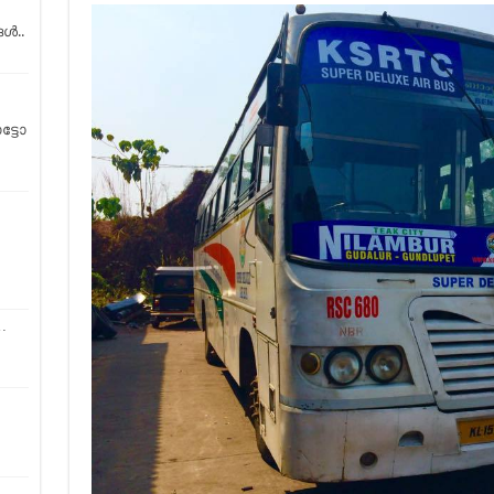
ങൾ..
ഓട്ടോ
…