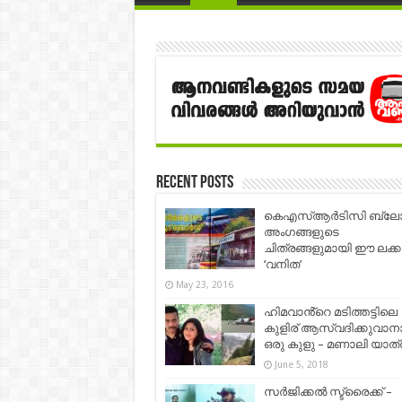
Recent Posts
കെഎസ്ആര്‍ടിസി ബ്ലോഗ
അംഗങ്ങളുടെ
ചിത്രങ്ങളുമായി ഈ ലക്ക
‘വനിത’
May 23, 2016
ഹിമവാൻ്റെ മടിത്തട്ടിലെ
കുളിര് ആസ്വദിക്കുവാന
ഒരു കുളു – മണാലി യാത്ര
June 5, 2018
സർജിക്കൽ സ്ട്രൈക്ക് –