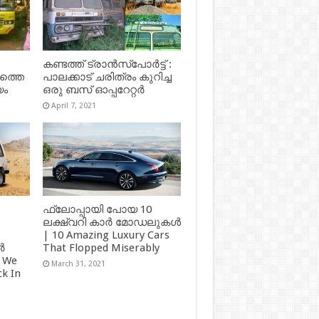
കണ്ടത്ത് ട്രാൻസ്‌പോർട്ട് :
ഷത്തെ
പാലക്കാട് ചരിത്രം കുറിച്ച
യം
ഒരു ബസ് ഓപ്പറേറ്റർ
April 7, 2021
ഫ്ലോപ്പായി പോയ 10
ലക്ഷ്വറി കാർ മോഡലുകൾ
| 10 Amazing Luxury Cars
ർ
That Flopped Miserably
 We
March 31, 2021
k In