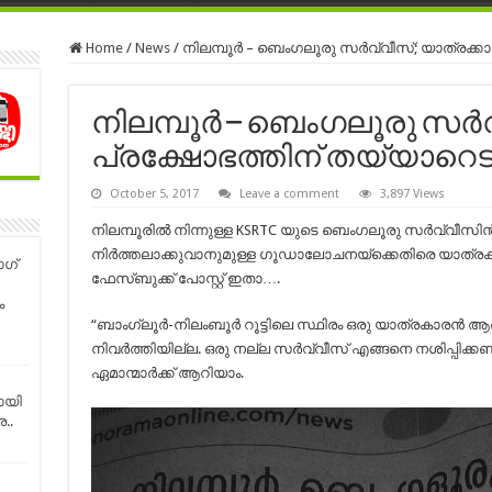
Home
/
News
/
നിലമ്പൂര്‍ – ബെംഗലൂരു സര്‍വ്വീസ്; യാത്രക്കാര
നിലമ്പൂര്‍ – ബെംഗലൂരു സര്‍വ
പ്രക്ഷോഭത്തിന് തയ്യാറെടുക്
October 5, 2017
Leave a comment
3,897 Views
നിലമ്പൂരില്‍ നിന്നുള്ള KSRTC യുടെ ബെംഗലൂരു സര്‍വ്വീസിന
നിര്‍ത്തലാക്കുവാനുമുള്ള ഗൂഡാലോചനയ്ക്കെതിരെ യാത്രക്കാ
്‌
ഫേസ്ബുക്ക് പോസ്റ്റ്‌ ഇതാ….
ം
“ബാംഗ്ലൂർ-നിലംബൂർ റൂട്ടിലെ സ്ഥിരം ഒരു യാത്രകാരൻ 
നിവർത്തിയില്ല. ഒരു നല്ല സർവ്വീസ് എങ്ങനെ നശിപ്പിക്കണ
ഏമാന്മാർക്ക് ആറിയാം.
ായി
..