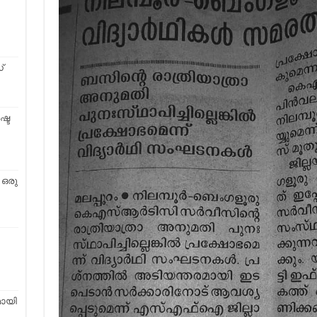
്
്ട
 ഒരു
മായി