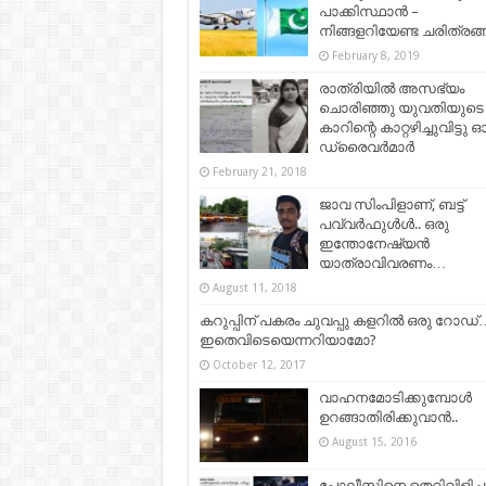
പാക്കിസ്ഥാൻ –
നിങ്ങളറിയേണ്ട ചരിത്രങ്
February 8, 2019
രാത്രിയിൽ അസഭ്യം
ചൊരിഞ്ഞു യുവതിയുടെ
കാറിന്റെ കാറ്റഴിച്ചുവിട്ടു 
ഡ്രൈവർമാർ
February 21, 2018
ജാവ സിംപിളാണ്, ബട്ട്
പവ്വർഫുൾൾ.. ഒരു
ഇന്തോനേഷ്യൻ
യാത്രാവിവരണം…
August 11, 2018
കറുപ്പിന് പകരം ചുവപ്പു കളറില്‍ ഒരു റോഡ്‌
ഇതെവിടെയെന്നറിയാമോ?
October 12, 2017
വാഹനമോടിക്കുമ്പോള്‍
ഉറങ്ങാതിരിക്കുവാന്‍..
August 15, 2016
പോലീസിനെ തെറിവിളിച്ച