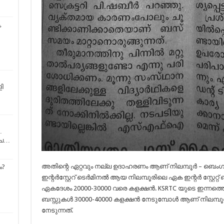
,
ി
…
ഴ്ച…
അതിന്റെ ഏറ്റവും നല്ല ഉദാഹരണം ആണ് നിലമ്പൂർ – ബെ
ം?
ഇന്റർസ്റ്റേറ് ടെർമിനൽ ആയ നിലമ്പൂരിലെ ഏക ഇന്റർ സ്റ്റേറ
ഏകദേശം 20000-30000 വരെ കളക്ഷൻ. KSRTC യുടെ ഇന്നത്തെ 
ബസ്സുകള്‍ 30000-40000 കളക്ഷൻ നേടുമ്പോൾ ആണ് നിലമ്പൂ
നേടുന്നത്.