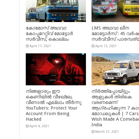
കോമോസ് അഥവാ
LMS അഥവാ ലീന
കോപ്പറേറ്റിവ് മോട്ടോര്‍
മോട്ടോർസ് : 45 വർ
സര്‍വീസ്, കൊല്ലം
സർവ്വീസ് പാരമ്പര്
April 17, 2021
April 13, 2021
നിങ്ങളാരും ഈ
നിർത്തിപ്പോയിട്ടും
കെണിയിൽ വീഴല്ലേ,
ആളുകൾ തിരികെ
വീണാൽ എല്ലാം തീർന്നു
വരണമെന്ന്
YouTubers: Protect Your
ആഗ്രഹിക്കുന്ന 7 കാ
Account From Being
മോഡലുകൾ | 7 Cars
Hacked
Wish Made A Comebac
India
April 4, 2021
March 31, 2021