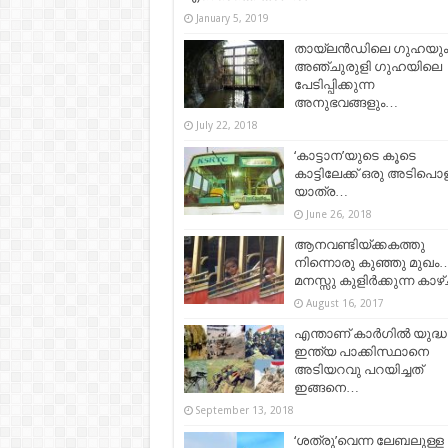
January 5, 2019
തായ്ലൻഡിലെ ഗുഹയും
അഞ്ചുരുളി ഗുഹയിലെ
പേടിപ്പിക്കുന്ന
അനുഭവങ്ങളും…
July 22, 2018
‘കാട്ടാന’യുടെ കൂടെ
കാട്ടിലേക്ക് ഒരു അടിപൊള
യാത്ര…
June 26, 2018
ആനവണ്ടിയ്ക്കകത്തു
നിന്നൊരു കുഞ്ഞു മുഖം
മനസ്സു കുളിര്‍ക്കുന്ന കാ
August 16, 2017
എന്താണ് കാർഗിൽ യുദ്ധ
ഇന്ത്യ പാക്കിസ്ഥാനെ
അടിയറവു പറയിച്ചത്
ഇങ്ങനെ…
September 13, 2018
‘ശത്രു’വെന്ന ലേബലുള്ള