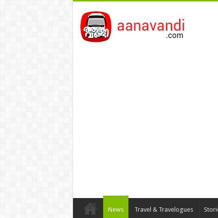
News
Travel & Travelogues
Stor