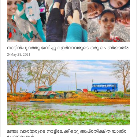
നാട്ടിൻപുറത്തു ജനിച്ചു വളർന്നവരുടെ ഒരു പെൺയാത്ര
May 28, 2021
മഞ്ജു വാര്യരുടെ നാട്ടിലേക്ക് ഒരു അപ്രതീക്ഷിത യാത്ര
പോയപ്പോൾ