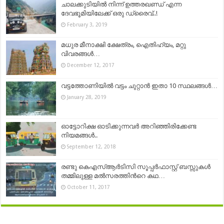
ചാലക്കുടിയിൽ നിന്ന് ഉത്തരഖണ്ഡ് എന്ന
ദേവഭൂമിയിലേക്ക് ഒരു ഡ്രൈവ്..!
February 3, 2019
മധുര മീനാക്ഷി ക്ഷേത്രം, ഐതിഹ്യം, മറ്റു
വിവരങ്ങൾ…
December 12, 2017
വട്ടത്തോണിയില്‍ വട്ടം ചു‌റ്റാന്‍ ഇതാ 10 സ്ഥലങ്ങ‌ള്‍…
January 28, 2019
ഓട്ടോറിക്ഷ ഓടിക്കുന്നവർ അറിഞ്ഞിരിക്കേണ്ട
നിയമങ്ങൾ..
September 12, 2018
രണ്ടു കെഎസ്ആര്‍ടിസി സൂപ്പര്‍ഫാസ്റ്റ് ബസ്സുകള്‍
തമ്മിലുള്ള മല്‍സരത്തിന്‍റെ കഥ…
October 11, 2017