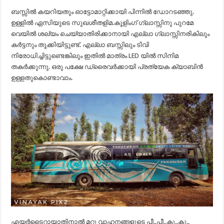
ബസ്സില്‍ കയറിയതും ഓട്ടോമാറ്റിക്കായി പിന്നില്‍ ഡോറടഞ്ഞു.
ഉള്ളില്‍ ഏസിയുടെ സുഖശീതളിമ.കൂളിംഗ് ഗ്ലാസ്സിനു പുറമേ
വെയില്‍ ശല്യം ചെയ്യാതിരിക്കാനായി എല്ലാ ഗ്ലാസ്സിനരികിലും
കര്‍ട്ടനും തൂക്കിയിട്ടുണ്ട്‌. എല്ലാ ബസ്സിലും ടിവി
നിരോധിച്ചിട്ടുണ്ടെങ്കിലും ഇതില്‍ മാത്രം LED യില്‍ സിനിമ
തകര്‍ക്കുന്നു. ഒരു പക്ഷേ ഡ്രൈവര്‍ക്കായി പ്രത്യേക ക്യാബിന്‍
ഉള്ളതുകൊണ്ടാവാം.
എയര്‍ടൈറ്റായാതിനാല്‍ മറ്റു വാഹനങ്ങളുടെ പീ..പീ..കൂ..കൂ..