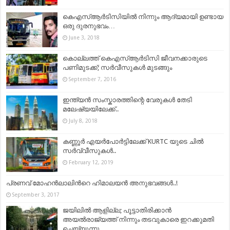
കെഎസ്ആർടിസിയിൽ നിന്നും ആദ്യമായി ഉണ്ടായ
ഒരു ദുരനുഭവം…
June 3, 2018
കൊല്ലത്ത് കെഎസ്‌ആര്‍ടിസി ജീവനക്കാരുടെ
പണിമുടക്ക്; സര്‍വീസുകള്‍ മുടങ്ങും
September 7, 2016
ഇന്ത്യൻ സംസ്കാരത്തിന്റെ വേരുകൾ തേടി
മലേഷ്യയിലേക്ക്..
July 8, 2018
കണ്ണൂർ എയർപോർട്ടിലേക്ക് KURTC യുടെ ചിൽ
സർവ്വീസുകൾ..
February 12, 2019
പ്രണവ് മോഹന്‍ലാലിന്‍റെ ഹിമാലയന്‍ അനുഭവങ്ങള്‍..!
September 3, 2017
ജയിലില്‍ ആളില്ല; പൂട്ടാതിരിക്കാന്‍
അയല്‍രാജ്യത്ത് നിന്നും തടവുകാരെ ഇറക്കുമതി
ചെയ്യുന്നു