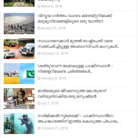
March 8, 2018
വിസ്മയ ഗര്‍ത്തം വഹബ ക്രെയ്റ്ററിലേക്ക്;
മരുഭൂഗ്രാമങ്ങളിലൂടെ ഒരു യാത്ര !!
January 25, 2018
സാധാരണക്കാര്‍ മുതല്‍ രാഷ്ട്രപതി വരെ
സഞ്ചരിച്ചിട്ടുള്ള അംബാസിഡർ കാറുകൾ..
February 12, 2019
‘ശത്രു’വെന്ന ലേബലുള്ള പാക്കിസ്ഥാൻ –
നിങ്ങളറിയേണ്ട ചരിത്രങ്ങൾ..
February 8, 2019
ഭാര്യയുടെ ജീവനെടുത്ത മല തുരന്ന്
വഴിയുണ്ടാക്കിയ ഒരു മനുഷ്യൻ
July 7, 2018
സർജിക്കൽ സ്ട്രൈക്ക് – പാക്കിസ്ഥാൻ്റെ
അഹങ്കാരത്തിന് ഇന്ത്യ കൊടുത്ത പ്രഹരം…
October 31, 2018