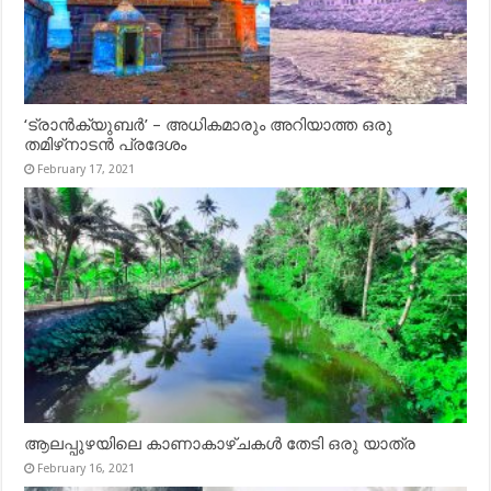
‘ട്രാൻക്യുബർ’ – അധികമാരും അറിയാത്ത ഒരു
തമിഴ്‌നാടൻ പ്രദേശം
February 17, 2021
ആലപ്പുഴയിലെ കാണാകാഴ്ചകൾ തേടി ഒരു യാത്ര
February 16, 2021