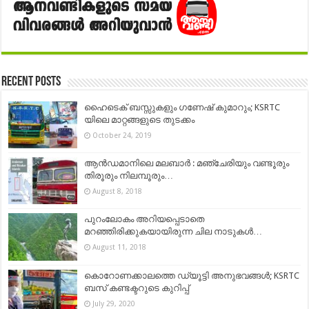
Recent Posts
ഹൈടെക് ബസ്സുകളും ഗണേഷ് കുമാറും; KSRTC
യിലെ മാറ്റങ്ങളുടെ തുടക്കം
October 24, 2019
ആൻഡമാനിലെ മലബാർ : മഞ്ചേരിയും വണ്ടൂരും
തിരൂരും നിലമ്പൂരും…
August 8, 2018
പുറംലോകം അറിയപ്പെടാതെ
മറഞ്ഞിരിക്കുകയായിരുന്ന ചില നാടുകള്‍…
August 11, 2018
കൊറോണക്കാലത്തെ ഡ്യൂട്ടി അനുഭവങ്ങൾ; KSRTC
ബസ് കണ്ടക്ടറുടെ കുറിപ്പ്
July 29, 2020