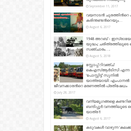
September 11, 2017
വയനാടന്‍ ചുരത്തിന്‍റെ
കരിന്തണ്ടന്‍റെയും…
August 6, 2017
1948 അറബ് – ഇസ്രായ
യുദ്ധം; ചരിത്രത്തിലൂടെ 
സഞ്ചാരം….
August 5, 2018
സ്റ്റോപ്പ് റിവഞ്ച്
കെഎസ്ആര്‍ടിസി എന്ന
‘പോസ്റ്റിട്ട്’ സുനില്‍
യാത്രയായി: എംപാനല്‍
ജീവനക്കാരന്‍റെ മരണത്തില്‍ പ്രതിഷേധം
July 28, 2017
വന്യമൃഗങ്ങളെ കണ്ടറിഞ്
ബന്ദിപ്പൂർ വനത്തിലൂടെ ഒ
യാത്ര !!
August 6, 2017
കടുവകൾ വാഴുന്ന ‘കലക്കട്