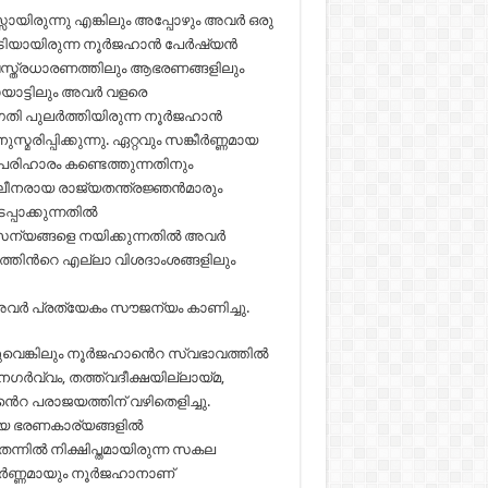
യിരുന്നു എങ്കിലും അപ്പോഴും അവർ ഒരു
കൂടിയായിരുന്ന നൂർജഹാൻ പേർഷ്യൻ
സ്ത്രധാരണത്തിലും ആഭരണങ്ങളിലും
ായാട്ടിലും അവർ വളരെ
തി പുലർത്തിയിരുന്ന നൂർജഹാൻ
പ്പിക്കുന്നു. ഏറ്റവും സങ്കീർണ്ണമായ
 പരിഹാരം കണ്ടെത്തുന്നതിനും
ാലീനരായ രാജ്യതന്ത്രജ്ഞൻമാരും
പാക്കുന്നതിൽ
് സൈന്യങ്ങളെ നയിക്കുന്നതിൽ അവർ
ത്തിൻറെ എല്ലാ വിശദാംശങ്ങളിലും
വർ പ്രത്യേകം സൗജന്യം കാണിച്ചു.
ുവെങ്കിലും നൂർജഹാൻെറ സ്വഭാവത്തിൽ
ഗർവ്വം, തത്ത്വദീക്ഷയില്ലായ്മ,
പരാജയത്തിന് വഴിതെളിച്ചു.
്യ ഭരണകാര്യങ്ങളിൽ
ന്നിൽ നിക്ഷിപ്തമായിരുന്ന സകല
പൂർണ്ണമായും നൂർജഹാനാണ്