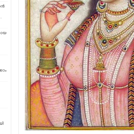
്‍
…
ഹായ
കാം
യി