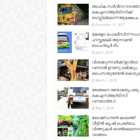
അധിക സര്‍വീസ് നടത്താന
കെഎസ്ആര്‍ടിസിക്ക്
ബസ്സില്ലെന്ന് ആക്ഷേപം
December 11, 2017
കേരളാ പൊലീസിന് സ
ഹസ്തമേകി ആനവണ്ടി
ബാംഗ്ലൂർ ടീം
July 7, 2018
വിശക്കുന്നവർക്ക് ഇവിടെ
വന്നാൽ ഊണു ലഭിക്കും;
പൈസയുണ്ടേല്‍ കൊടുക്
March 1, 2018
അങ്ങനെ രണ്ടാമതും ഒരു
കെഎസ്ആർടിസി
വനയാത്ര..!!
May 7, 2018
ലോക്ക്ഡൗൺ കാലത്ത്
വീട്ടിൽ കൃഷി ചെയ്യാം
വിത്തുകൾ ഓൺലൈനാ
വാങ്ങാം