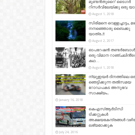
മുണ്ടൻതുറൈ’ ടൈഗർ
റിസർവിലേയ്ക്കു ഒരു യാ
August 1, 2018
സിരിമനെ വെള്ളച്ചാട്ടം, മ
നനഞ്ഞൊരു ബൈക്കു
യാത്ര..!!
August 2, 2017
ഓപറേഷൻ തണ്ടർബോൾട്ട്
ഒരു വിമാന റാഞ്ചലിൻ്റ
കഥ…
August 1, 2018
ന്യൂഇയര്‍ ദിനത്തിലെ ഒര
ഞെട്ടിക്കുന്ന തല്‍സമയ
റോഡപകട അനുഭവ
സാക്ഷ്യം..
January 16, 2018
കെഎസ്ആര്‍ടിസി
ടിക്കറ്റുകള്‍
അക്ഷയകേന്ദ്രങ്ങള്‍ വഴി
ലഭ്യമാക്കുക
July 24, 2016