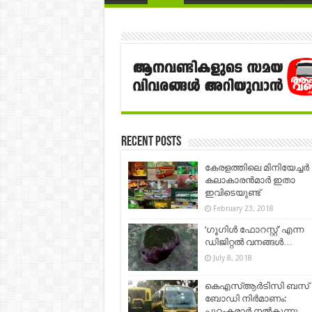
Recent Posts
കേരളത്തിലെ മിനിയേച്ചർ
കലാകാരൻമാർ ഇതാ
ഇവിടെയുണ്ട്
February 23, 2018
‘ഗൂഗിൾ ഫോറസ്റ്റ്’ എന്ന
ഡിജിറ്റൽ വനങ്ങൾ…
July 8, 2018
കെഎസ്ആർടിസി ബസ്
ബോഡി നിർമാണം:
പുറംകരാർ നൽകുന്നു