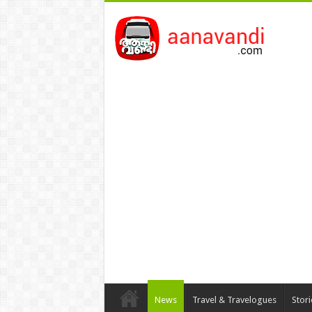
News
Travel & Travelogues
Stor