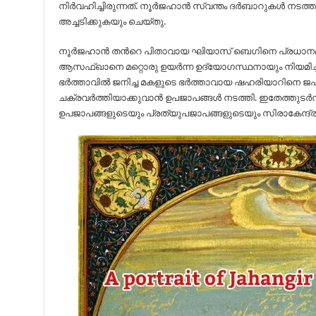
നിർവഹിച്ചിരുന്നത്. നൂർജഹാൻ സ്വന്തം ദർബാറുകൾ നടത
അച്ചടിക്കുകയും ചെയ്തു.
നൂർജഹാൻ തൻറെ പിതാവായ ഘിയാസ് ബെഗിനെ പ്രധാന
ആസഫ്ഖാനെ മറ്റൊരു ഉയർന്ന ഉദ്യോഗസ്ഥനായും നിയമിച
ഭർത്താവിൽ ജനിച്ച മകളുടെ ഭർത്താവായ ഷഹരിയാറിനെ ജ
ചക്രവർത്തിയാക്കുവാൻ ഉപജാപങ്ങൾ നടത്തി. ഇതേത്തുടർന
ഉപജാപങ്ങളുടെയും പ്രത്യുപജാപങ്ങളുടെയും സിരാകേന്ദ്ര