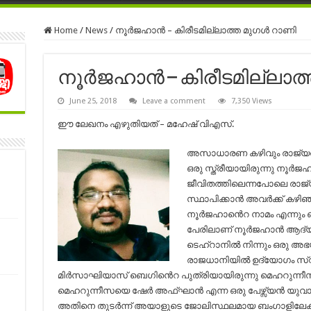
Home
/
News
/
നൂർജഹാൻ – കിരീടമില്ലാത്ത മുഗൾ റാണി
നൂർജഹാൻ – കിരീടമില്ലാത
June 25, 2018
Leave a comment
7,350 Views
ഈ ലേഖനം എഴുതിയത് – മഹേഷ് വിഎസ്.
അസാധാരണ കഴിവും രാജ്യത
ഒരു സ്ത്രീയായിരുന്നു നൂർ
ജീവിതത്തിലെന്നപോലെ രാജ്
സ്ഥാപിക്കാൻ അവർക്ക് കഴിഞ
നൂർജഹാൻെറ നാമം എന്നും ഓർമ
പേരിലാണ് നൂർജഹാൻ ആദ്യകാല
ടെഹ്റാനിൽ നിന്നും ഒരു അ
രാജധാനിയിൽ ഉദ്യോഗം സ്വീ
മിർസാഘിയാസ് ബെഗിൻെറ പുത്രിയായിരുന്നു മെഹറുന്നീ
മെഹറുന്നീസയെ ഷേർ അഫ്ഘാൻ എന്ന ഒരു പേഴ്സ്യൻ യുവാവ
അതിനെ തുടർന്ന് അയാളുടെ ജോലിസ്ഥലമായ ബംഗാളിലേക്