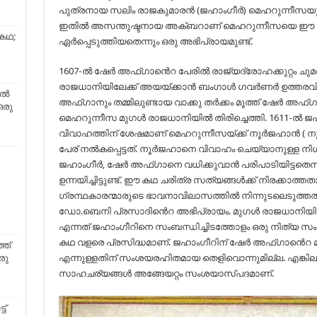
പുത്രനായ സലിം രാജകുമാരൻ (ജഹാംഗീർ) മെഹറുന്നീസയുമ
ഇതിൽ അസന്തുഷ്ടനായ അക്ബറാണ് മെഹറുന്നീസയെ ഈ 
 കഥ;
ഏർപ്പെടുത്തിയതെന്നും ഒരു അഭിപ്രായമുണ്ട്.
1607-ൽ ഷേർ അഫ്ഗാൻെറ പേരിൽ രാജ്യദ്രോഹക്കുറ്റം ചുമത്
രാജധാനിയിലേക്ക് അയയ്ക്കാൻ ബംഗാൾ ഗവർണർ ഉത്തരവിട്
േൽ
അഫ്ഗാനും തമ്മിലുണ്ടായ വാക്കു തർക്കം മൂത്ത് ഷേർ അഫ്ഗാ
ഒരു
മെഹറുന്നീസ മുഗൾ രാജധാനിയിൽ തിരിച്ചെത്തി. 1611-ൽ ജ
വിവാഹത്തിന് ശേഷമാണ് മെഹറുന്നീസയ്ക്ക് നൂർജഹാൻ ( നൂർ
പേര് നൽകപ്പെട്ടത്. നൂർജഹാനെ വിവാഹം ചെയ്യാനുള്ള നി
ജഹാംഗീർ, ഷേർ അഫ്ഗാനെ വധിക്കുവാൻ പരിപാടിയിട്ടതെന്
ഉന്നയിച്ചിട്ടുണ്ട്. ഈ കഥ ചരിത്ര സത്യങ്ങൾക്ക് നിരക്കാത്ത
ഗ്രന്ഥകാരന്മാരുടെ ഭാവനാവിലാസത്തിൽ നിന്നുടലെടുത്ത
ഡോ.ബെനി പ്രസാദിൻെറ അഭിപ്രായം. മുഗൾ രാജധാനിയിലെ 
എന്നത് ജഹാംഗീറിനെ സംബന്ധിച്ചിടത്തോളം ഒരു നിത്യ സം
കഥ വളരെ പ്രസിദ്ധമാണ്. ജഹാംഗീറിന് ഷേർ അഫ്ഗാൻെറ 
ഞ്
എന്നുള്ളതിന് സംശയരഹിതമായ തെളിവൊന്നുമില്ല. എങ്കില
രു
സാഹചര്യങ്ങൾ അങ്ങേയറ്റം സംശയാസ്പദമാണ്.
ട്