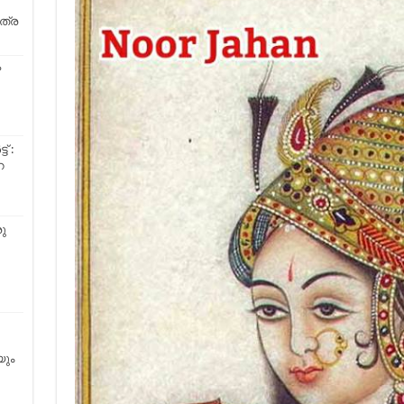
ത്ര
ഴ
 :
െ
ു
യും