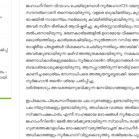
ജഹാംഗീറിനെ വിവാഹം ചെയ്യുമ്പോൾ നൂർജഹാന് 35 വയസ്സാ
സൗന്ദര്യറാണി തന്നെയായിരുന്നു. വളരെ ബുദ്ധിമതിയും 
ം
ഭാഷയിൽ സാമാന്യം നല്ലൊരു കവയിത്രിയുമായിരുന്നു. വ
അവർ നവീന രീതികൾ ആവിഷ്കരിച്ചു. കുതിരസ്സവാരിയിലും ന
തൽപരനായിരുന്നു. ഭരണകാര്യങ്ങളിൽ ഉദാരമായ വീക്ഷണഗ
ധൈര്യത്തിലും കാര്യശേഷിയിലും സുൽത്താന റസിയ അനുസ്മരി
രാഷ്ട്രീയ പ്രശ്നങ്ങൾ വിശകലനം ചെയ്യുന്നതിലും അവയ്ക്ക്
പ്പ്
അവർക്കുണ്ടായിരുന്ന കഴിവ് അത്ഭുതകരമായിരുന്നു. സമക
ഭരണാധികാരികളുമെല്ലാം നൂർജഹാൻെറ തീരുമാനങ്ങൾ നടപ്
ബദ്ധശ്രദ്ധാലുക്കളായിരുന്നു. ആനപ്പുറത്തിരുന്ന് നേരിട്ട
രം –
കാണിച്ച ധൈര്യം സേനാധിപരെ അത്ഭുതസ്തബ്ധരാക്കി. ഭരണ
ായി
നൂർജഹാൻ തൻെറ ശ്രദ്ധ പതിപ്പിച്ചു.
ദരിദ്രരോടും അവശതയനുഭവിക്കുന്ന ജനവിഭാഗങ്ങളോടും അ
ഇപ്രകാരം പ്രശംസനീയമായ പല ഗുണങ്ങളും ഉണ്ടായിരുന്ന
പല ന്യൂനതകളും ഉണ്ടായിരുന്നു. അധികാര വാഞ്ഛ, അഭിമാന
സ്വജനപക്ഷപാതം എന്നീ സഹജമായ ദോഷങ്ങൾ നൂർജഹാൻെറ 
ജഹാംഗീറിൻെറ മേൽ അവർക്കുണ്ടായിരുന്ന സ്വാധീനം രാജ
ഗുണത്തേക്കാളധികം ദോഷമാണ് വരുത്തിവെച്ചത്. ജഹാംഗീർ ത
അധികാരങ്ങളും നൂർജഹാന് വിട്ടുകൊടുത്തു. രാജ്യഭാരം 