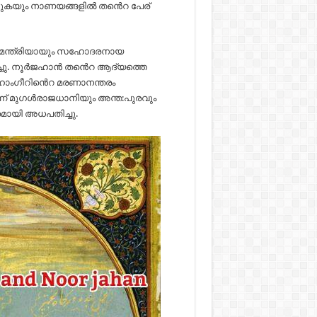
്തുകയും നാണയങ്ങളിൽ തൻെറ പേര്
മന്ത്രിയായും സഹോദരനായ
്ചു. നൂർജഹാൻ തൻെറ ആദ്യത്തെ
ഹാംഗീറിൻെറ മരണാനന്തരം
്ന് മുഗൾരാജധാനിയും അന്ത:പുരവും
മായി അധപതിച്ചു.