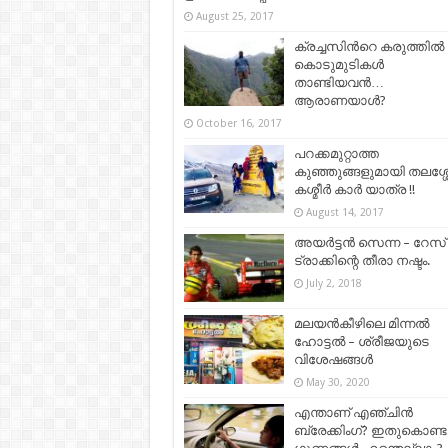
August 25, 2017
ക്രച്ചസിന്‍റെ കരുത്തില്‍
കൊടുമുടികള്‍
താണ്ടിയവന്‍…
ആരാണയാള്‍?
October 16, 2017
പറക്കമുറ്റാത്ത
കുഞ്ഞുങ്ങളുമായി തലശ്ശേ
കശ്മീര്‍ കാർ യാത്ര !!
August 14, 2017
അയർട്ടൻ സെന്ന – റേസ്‌
ട്രാക്കിന്റെ തീരാ നഷ്ടം.
July 2, 2018
മലയൻകീഴിലെ മിന്നൽ
ഹോട്ടൽ – ശ്രീജയുടെ
വിശേഷങ്ങൾ
May 30, 2020
എന്താണ് എഞ്ചിന്‍
ബ്രേക്കിംഗ്? ഇതുകൊണ്ട