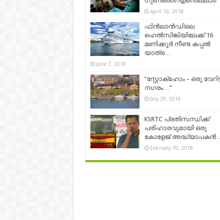
ഗുണങ്ങൾ എന്തെല്ലാം?
April 10, 2018
ഫിന്‍ലാന്‍ഡിലെ
ഹെല്‍സിങ്കിയിലേക്ക് 16
മണിക്കൂര്‍ നീണ്ട കപ്പൽ
യാത്ര…
June 7, 2018
“സ്റ്റോക്ഹോം – ഒരു വേറിട്
നഗരം…”
July 29, 2018
KSRTC പ്രതിസന്ധിക്ക്
പരിഹാരവുമായി ഒരു
കോളേജ് അദ്ധ്യാപകന്‍
February 10, 2018