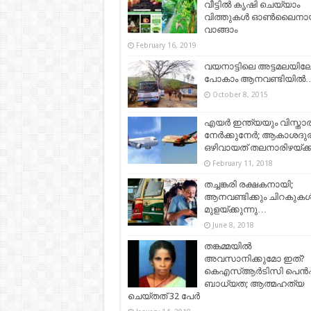
വീട്ടിൽ കൃഷി ചെയ്യാം
വിത്തുകൾ ഓൺലൈനാ
വാങ്ങാം
February 16, 2019
വയനാട്ടിലെ അട്ടമലയിലേക
പോകാം ആനവണ്ടിയില്‍
October 8, 2015
എയർ ഇന്ത്യയും വിസ്താ
നേര്‍ക്കുനേര്‍; ആകാശദുര
ഒഴിവായത് തലനാരിഴയ്ക്ക
February 11, 2018
തച്ചങ്കരി രക്ഷകനായി;
ആനവണ്ടിക്കും ചിറകുക
മുളയ്ക്കുന്നു…
June 8, 2018
തങ്കമ്മയില്‍
അവസാനിക്കുമോ ഇത്?
കെഎസ്ആര്‍ടിസി പെന്‍ഷ
ബാധ്യത; ആത്മഹത്യ
ചെയ്തത് 32 പേര്‍