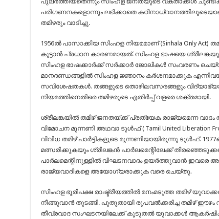
പുലർത്തിയതെന്നും സിംഹള ജനതയുടെ വക്താക്കൾ ചൂണ്ടിക്ക
പരിഗണനകളൊന്നും ലഭിക്കാതെ കഠിനാധ്വാനത്തിലൂടെയാണ്
തമിഴരും വാദിച്ചു.
1956ൽ പാസാക്കിയ സിംഹള നിയമമാണ് (Sinhala Only Act)
കൂട്ടാൻ പ്രധാന കാരണമായത്. സിംഹള ഭാഷയെ ശ്രീലങ്ക
സിംഹള ഭാഷക്കാർക്ക് സർക്കാർ ജോലികൾ സംവരണം ചെ
മാനദണ്ഡങ്ങളിൽ സിംഹള ജ്ഞാനം കർശനമാക്കുക എന്നിവയാ
സവിശേഷതകൾ. തങ്ങളുടെ തൊഴിലവസരങ്ങളും വിദ്യാഭ്യ
നിയമത്തിനെതിരെ തമിഴരുടെ എതിർപ്പ് വളരെ ശക്തമായി.
ശ്രീലങ്കയിൽ തമിഴ് ജനതയ്ക്ക് പ്രത്യേക രാജ്യമെന്ന വാദം
വിമോചന മുന്നണി അഥവാ ടുൾഫ് ( Tamil United Liberation Fr
വിവിധ തമിഴ് പാർട്ടികളുടെ മുന്നണിയായിരുന്നു ടുൾഫ്. 1
മത്സരിക്കുകയും ശ്രീലങ്കൻ പാർലമെന്റിലേക്ക് തിരഞ്ഞെടുക്
പാർലമെന്റിനുള്ളിൽ വിഘടനവാദം ഉയർത്തുവാൻ ഇവരെ അനുവ
രാജ്യവാ‍ദികളെ അയോഗ്യരാക്കുക വരെ ചെയ്തു.
സിംഹള ഭൂരിപക്ഷ രാഷ്ട്രീയത്തിൽ മനം‌മടുത്ത തമിഴ് യുവാക്
നീങ്ങുവാൻ തുടങ്ങി. പുതുതായി രൂപവൽക്കരിച്ച തമിഴ് ഈഴ
തീവ്രവാദ സംഘടനയിലേക്ക് കൂടുതൽ യുവാക്കൾ ആകർഷിക്കപ്