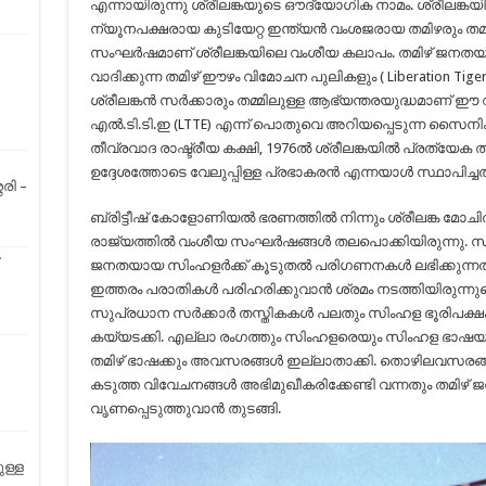
എന്നായിരുന്നു ശ്രീലങ്കയുടെ ഔദ്യോഗിക നാമം. ശ്രീലങ്
ന്യൂനപക്ഷരായ കുടിയേറ്റ ഇന്ത്യൻ വംശജരായ തമിഴരും തമ്
സംഘർഷമാണ് ശ്രീലങ്കയിലെ വംശീയ കലാപം. തമിഴ് ജനതയ്ക്
വാദിക്കുന്ന തമിഴ് ഈഴം വിമോചന പുലികളും ( Liberation Tigers
ശ്രീലങ്കൻ സർക്കാരും തമ്മിലുള്ള ആഭ്യന്തരയുദ്ധമാണ് ഈ
എൽ.ടി.ടി.ഇ (LTTE) എന്ന് പൊതുവെ അറിയപ്പെടുന്ന സ
തീവ്രവാദ രാഷ്ട്രീയ കക്ഷി, 1976ൽ ശ്രീലങ്കയിൽ പ്രത്യേക ത
ഉദ്ദേശത്തോടെ വേലുപ്പിള്ള പ്രഭാകരൻ എന്നയാൾ സ്ഥാപിച്ച
രി –
ബ്രിട്ടീഷ് കോളോണിയൽ ഭരണത്തിൽ നിന്നും ശ്രീലങ്ക മോച
രാജ്യത്തിൽ വംശീയ സംഘർഷങ്ങൾ തലപൊക്കിയിരുന്നു. സ്വ
ജനതയായ സിംഹളർക്ക് കൂടുതൽ പരിഗണനകൾ ലഭിക്കുന്നതാ
ഇത്തരം പരാതികൾ പരിഹരിക്കുവാൻ ശ്രമം നടത്തിയിരുന്നുവെ
സുപ്രധാന സർക്കാർ തസ്തികകൾ പലതും സിംഹള ഭൂരിപക്ഷം
കയ്യടക്കി. എല്ലാ രംഗത്തും സിംഹളരെയും സിംഹള ഭാഷയും
തമിഴ് ഭാഷക്കും അവസരങ്ങൾ ഇല്ലാതാക്കി. തൊഴിലവസരങ്ങള
കടുത്ത വിവേചനങ്ങൾ അഭിമുഖീകരിക്കേണ്ടി വന്നതും തമി
വൃണപ്പെടുത്തുവാൻ തുടങ്ങി.
ുള്ള