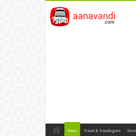
News
Travel & Travelogues
Stor