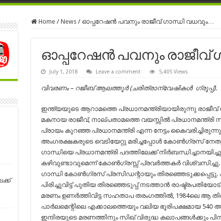
Home
/
News
/
ഓപ്പറേഷൻ പവനും രാജീവ്‌ ഗാന്ധി വധവും…
ഓപ്പറേഷൻ പവനും രാജീവ്‌ 
July 1, 2018
Leave a comment
5,405 Views
വിവരണം – റജീബ് ആലത്തൂർ (ചരിത്രാന്വേഷികൾ ഗ്രൂപ്പ്).
ഇന്ത്യയുടെ ആറാമത്തെ പ്രധാനമന്ത്രിയായിരുന്നു രാജീവ് ഗ
മകനായ രാജീവ്, നാല്പതാമത്തെ വയസ്സിൽ പ്രധാനമന്ത്രി സ
പ്രായം കുറഞ്ഞ പ്രധാനമന്ത്രി എന്ന നേട്ടം കൈവരിച്ചിരുന്
അംഗരക്ഷകരുടെ വെടിയേറ്റു മരിച്ചപ്പോൾ കോൺഗ്രസ് നേതൃ
ഗാന്ധിയെ പ്രധാനമന്ത്രി പദത്തിലേക്ക് നിർബന്ധിച്ചാനയിച്ച
കഴിവുണ്ടാവുമെന്ന് കോൺഗ്രസ്സ് പ്രവർത്തകർ വിശ്വസിച്ചു. പ
ഗാന്ധി കോൺഗ്രസ് പ്രസിഡന്റായും തിരഞ്ഞെടുക്കപ്പെട്ടു. 
്ക്
പിരിച്ചുവിട്ട് പുതിയ തിരഞ്ഞെടുപ്പ് നടത്താൻ രാഷ്ട്രപതിയോട
മരണം ഉണർത്തിവിട്ട സഹതാപ തരംഗത്തിൽ, 1984ലെ ആ തി
പാർലമെന്റിലെ എക്കാലത്തെയും വലിയ ഭൂരിപക്ഷമായ 540 അം
ഇന്ദിരയുടെ മരണത്തിനും സിഖ് വിരുദ്ധ കലാപങ്ങൾക്കും പിന