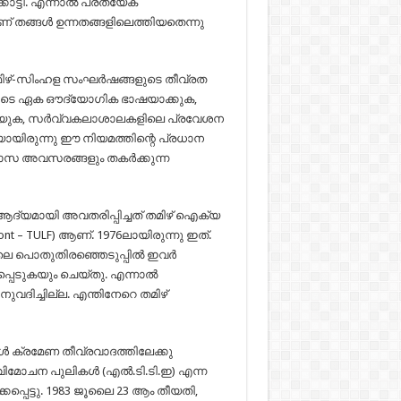
ാട്ടി. എന്നാൽ പ്രത്യേക
 തങ്ങൾ ഉന്നതങ്ങളിലെത്തിയതെന്നു
 തമിഴ്-സിംഹള സംഘർഷങ്ങളുടെ തീവ്രത
യുടെ ഏക ഔദ്യോഗിക ഭാഷയാക്കുക,
യ്യുക, സർവ്വകലാശാലകളിലെ പ്രവേശന
യിരുന്നു ഈ നിയമത്തിന്റെ പ്രധാന
ാസ അവസരങ്ങളും തകർക്കുന്ന
 ആദ്യമായി അവതരിപ്പിച്ചത് തമിഴ് ഐക്യ
ont – TULF) ആണ്. 1976ലായിരുന്നു ഇത്.
977ലെ പൊതുതിരഞ്ഞെടുപ്പിൽ ഇവർ
കപ്പെടുകയും ചെയ്തു. എന്നാൽ
ദിച്ചില്ല. എന്തിനേറെ തമിഴ്
കൾ ക്രമേണ തീവ്രവാദത്തിലേക്കു
ം വിമോചന പുലികൾ (എൽ.ടി.ടി.ഇ) എന്ന
പെട്ടു. 1983 ജൂലൈ 23 ആം തീയതി,