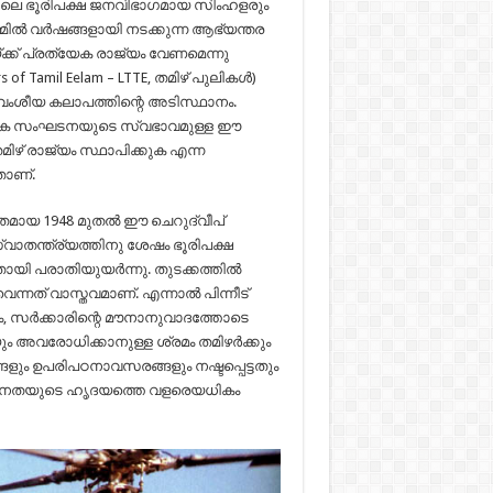
കയിലെ ഭൂരിപക്ഷ ജനവിഭാഗമായ സിംഹളരും
മിൽ വർഷങ്ങളായി നടക്കുന്ന ആഭ്യന്തര
ക് പ്രത്യേക രാജ്യം വേണമെന്നു
 of Tamil Eelam – LTTE, തമിഴ് പുലികൾ)
 വംശീയ കലാപത്തിന്റെ അടിസ്ഥാനം.
ൈനിക സംഘടനയുടെ സ്വഭാവമുള്ള ഈ
മിഴ് രാജ്യം സ്ഥാപിക്കുക എന്ന
താണ്.
ിതമായ 1948 മുതൽ ഈ ചെറുദ്വീപ്
ാതന്ത്ര്യത്തിനു ശേഷം ഭൂരിപക്ഷ
യി പരാതിയുയർന്നു. തുടക്കത്തിൽ
ന്നത് വാസ്തവമാണ്. എന്നാൽ പിന്നീട്
, സർക്കാരിന്റെ മൗനാനുവാദത്തോടെ
 അവരോധിക്കാനുള്ള ശ്രമം തമിഴർക്കും
ും ഉപരിപഠനാവസരങ്ങളും നഷ്ടപ്പെട്ടതും
ഴ് ജനതയുടെ ഹൃദയത്തെ വളരെയധികം