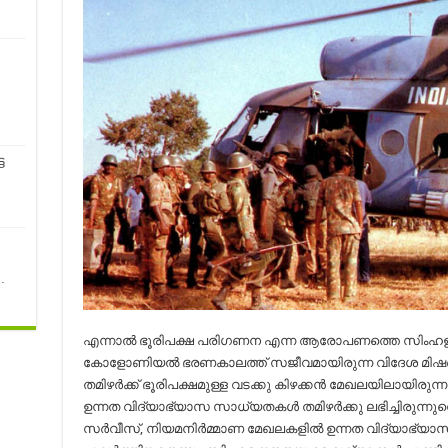
ട
…
എന്നാൽ ഭൂരിപക്ഷ പരിഗണന എന്ന ആരോപണത്തെ സിംഹളർ ന്യ
കോളോണിയൽ ഭരണകാലത്ത് സജീവമായിരുന്ന വിദേശ മിഷ
തമിഴർക്ക് ഭൂരിപക്ഷമുള്ള വടക്കു കിഴക്കൻ മേഖലയിലായിരുന
ഉന്നത വിദ്യാഭ്യാസ സാധ്യതകൾ തമിഴർക്കു ലഭിച്ചിരുന്നുവെ
സർവീസ്, നിയമനിർമ്മാണ മേഖലകളിൽ ഉന്നത വിദ്യാഭ്യാസം