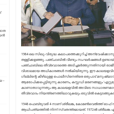
്
രഭാത
ന്‍
1984 ലെ സിഖു-വിരുദ്ധ കലാപത്തെക്കുറിച്ച്‌ അന്വേഷിക്കാ
തള്ളിക്കളഞ്ഞു. പഞ്ചാബിൽ വീണ്ടും സംഘർഷങ്ങൾ ഉണ്ടായിക്കാ
പഞ്ചാബിലെ തീവ്രവാദത്തെ അടിച്ചമർത്തുന്നതിനായി രാ
വിശാലമായ അധികാരങ്ങൾ നൽകിയിരുന്നു. ഈ കാലയളവിൽ പ
ഗില്ലിന്റെ കീഴിലുള്ള പൊലീസിനെതിരെ ഒരുപാട് മനുഷ
യ –
ആരോപിക്കപ്പെട്ടിരുന്നു കാരണം, കസ്റ്റഡി മരണങ്ങളും ‘ഏറ്റു
കാണാതാവുന്നതും ആ കാലയളവിൽ അവിടെ സാധാരണമായിരുന്ന
തീവ്രവാദം നിയന്ത്രണത്തിലാവുകയും ഒടുവിൽ കെട്ടടങ്ങുക
1948 ഫെബ്രുവരി 4 നാണ്‌ ശ്രീലങ്ക, കോമൺവെൽത്ത് ഓഫ് 
ആധിപത്യത്തിൽ നിന്ന് സ്വതന്ത്രമായത്. 1972ൽ ശ്രീലങ്ക എന