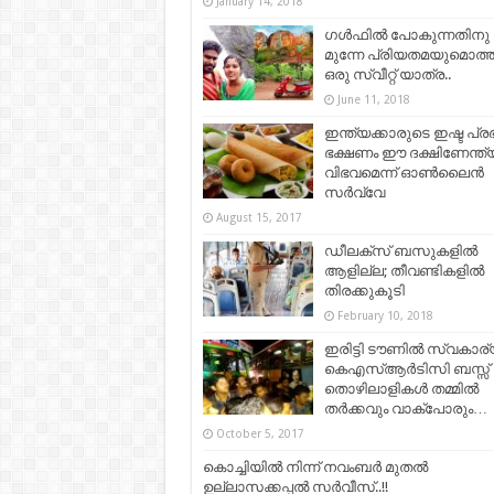
January 14, 2018
ഗൾഫിൽ പോകുന്നതിനു
മുന്നേ പ്രിയതമയുമൊത്ത
ഒരു സ്വീറ്റ് യാത്ര..
June 11, 2018
ഇന്ത്യക്കാരുടെ ഇഷ്ട പ്
ഭക്ഷണം ഈ ദക്ഷിണേന്ത്യ
വിഭവമെന്ന് ഓണ്‍ലൈന്‍
സര്‍വ്വേ
August 15, 2017
ഡീലക്‌സ് ബസുകളില്‍
ആളില്ല; തീവണ്ടികളില്‍
തിരക്കുകൂടി
February 10, 2018
ഇരിട്ടി ടൗണിൽ സ്വകാര്
കെഎസ്ആർടിസി ബസ്സ്
തൊഴിലാളികൾ തമ്മിൽ
തർക്കവും വാക്പോരും…
October 5, 2017
കൊച്ചിയില്‍ നിന്ന് നവംബര്‍ മുതല്‍
ഉല്ലാസക്കപ്പല്‍ സര്‍വീസ്..!!