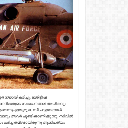
ായീകരിച്ചു. ബ്രിട്ടീഷ്
ണറിമാരുടെ സ്ഥാപനങ്ങൾ അധികവും
്നുവെന്നും ഇതുമൂലം സിംഹളരേക്കാൾ
ന്നും അവർ ചൂണ്ടിക്കാണിക്കുന്നു. സിവിൽ
 ലഭിച്ച തമിഴരായിരുന്നു ആധിപത്യം