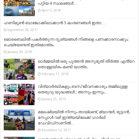
പറ്റിയ 4 സ്ഥലങ്ങള്‍…
April 5, 2018
ഹണിമൂണ്‍ ബാങ്കോക്കിലാക്കാന്‍ 5 കാരണങ്ങള്‍ ഇതാ…
September 20, 2017
മൊബൈലില്‍ പകര്‍ത്തുന്ന ദൃശ്യങ്ങള്‍ നിങ്ങളെ പണക്കാരനാക്കും:
ചെയ്യേണ്ടത് ഇത്രമാത്രം
January 20, 2018
ഓർമ്മയിൽ ഒരു പുത്തൻ അനുഭൂതി തീർത്ത എൻ്റെ
തൊള്ളയിരം കണ്ടി യാത്ര..
February 11, 2018
വിദ്യാർത്ഥികളും ബസ് ജീവനക്കാരും തമ്മിലുള്ള
തെരുവു യുദ്ധങ്ങൾ ; അന്നും ഇന്നും…
January 25, 2019
മലേഷ്യയിൽ നിന്നും തായ്‌ലണ്ട്, മ്യാന്മർ, ഭൂട്ടാൻ,
നേപ്പാൾ വഴി ഇന്ത്യയിലേക്ക് ഹാർലി
ഡേവിഡ്‌സണില്‍…
December 12, 2017