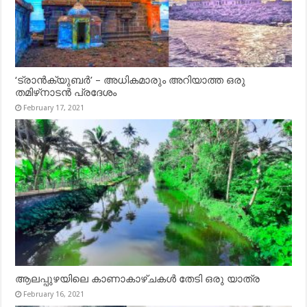
‘ട്രാൻക്യുബർ’ – അധികമാരും അറിയാത്ത ഒരു
തമിഴ്‌നാടൻ പ്രദേശം
February 17, 2021
ആലപ്പുഴയിലെ കാണാകാഴ്ചകൾ തേടി ഒരു യാത്ര
February 16, 2021