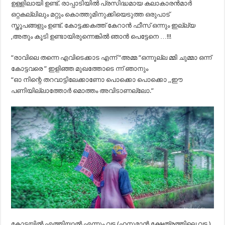
ഉള്ളിലായി ഉണ്ട്. രാപ്പാടിയിൽ പ്രസിദ്ധമായ കലാകാരൻമാർ
ഒറ്റകല്ലിലും മറ്റും കൊത്തുമിനുക്കിയെടുത്ത ഒരുപാട്
സ്തൂപങ്ങളും ഉണ്ട്. കോട്ടക്കകത്ത് കേറാൻ ഫീസ് ഒന്നും ഇല്ല്യ
,അതും കൂടി ഉണ്ടായിരുന്നെങ്കിൽ ഞാൻ പെട്ടേനെ …!!!
“രാവിലെ തന്നെ എവിടെക്കാട എന്ന് “അമ്മ “ഒന്നൂല്ല മ്മി ചുമ്മാ ഒന്ന്‌
കോട്ടവരെ ” ഇളിഞ്ഞ മുഖത്തോടെ ന്ന് ഞാനും
“ഓ നിന്റെ തറവാട്ടിലേക്കാണോ പൊക്കൊ പൊക്കൊ ,,ഈ
പണിയില്ലാത്തോർ മൊത്തം അവിടാണല്ലോ.”
കോട്ടയിൽ എത്തിയാൽ എന്നും വട (ഹനുമാൻ ക്ഷേത്രത്തിലെ വട )