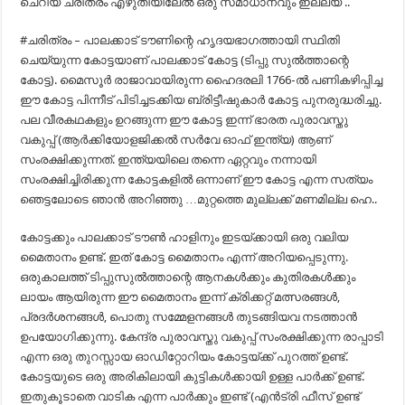
ചെറിയ ചരിത്രം എഴുതിയിലേൽ ഒരു സമാധാനവും ഇല്ല്യ ..
#ചരിത്രം – പാലക്കാട് ടൗണിന്റെ ഹൃദയഭാഗത്തായി സ്ഥിതി
ചെയ്യുന്ന കോട്ടയാണ് പാലക്കാട് കോട്ട (ടിപ്പു സുൽത്താന്റെ
കോട്ട). മൈസൂർ രാജാവായിരുന്ന ഹൈദരലി 1766-ൽ പണികഴിപ്പിച്ച
ഈ കോട്ട പിന്നീട് പിടിച്ചടക്കിയ ബ്രിട്ടീഷുകാർ കോട്ട പുനരുദ്ധരിച്ചു.
പല വീരകഥകളും ഉറങ്ങുന്ന ഈ കോട്ട ഇന്ന് ഭാരത പുരാവസ്തു
വകുപ്പ് (ആർക്കിയോളജിക്കൽ സർവേ ഓഫ് ഇന്ത്യ) ആണ്
സംരക്ഷിക്കുന്നത്. ഇന്ത്യയിലെ തന്നെ ഏറ്റവും നന്നായി
സംരക്ഷിച്ചിരിക്കുന്ന കോട്ടകളിൽ ഒന്നാണ് ഈ കോട്ട എന്ന സത്യം
ഞെട്ടലോടെ ഞാൻ അറിഞ്ഞു …മുറ്റത്തെ മുല്ലക്ക് മണമില്ല ഹെ..
കോട്ടക്കും പാലക്കാട് ടൗൺ ഹാളിനും ഇടയ്ക്കായി ഒരു വലിയ
മൈതാനം ഉണ്ട്. ഇത് കോട്ട മൈതാനം എന്ന് അറിയപ്പെടുന്നു.
ഒരുകാലത്ത് ടിപ്പുസുൽത്താന്റെ ആനകൾക്കും കുതിരകൾക്കും
ലായം ആയിരുന്ന ഈ മൈതാനം ഇന്ന് ക്രിക്കറ്റ് മത്സരങ്ങൾ,
പ്രദർശനങ്ങൾ, പൊതു സമ്മേളനങ്ങൾ തുടങ്ങിയവ നടത്താൻ
ഉപയോഗിക്കുന്നു. കേന്ദ്ര പുരാവസ്തു വകുപ്പ് സംരക്ഷിക്കുന്ന രാപ്പാടി
എന്ന ഒരു തുറസ്സായ ഓഡിറ്റോറിയം കോട്ടയ്ക്ക് പുറത്ത് ഉണ്ട്.
കോട്ടയുടെ ഒരു അരികിലായി കുട്ടികൾക്കായി ഉള്ള പാർക്ക് ഉണ്ട്.
ഇതുകൂടാതെ വാടിക എന്ന പാർക്കും ഇണ്ട് (എൻട്രി ഫീസ് ഉണ്ട്‌