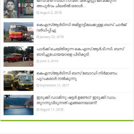
ജസ്വന്ത് സിംഗ് റാവത് : മരിച്ചിട്ടും ജീവിക്കുന്ന
അപൂർവം ചിലരിൽ ഒരാൾ…
August 2, 2018
കെ​എ​സ്ആ​ർ​ടി​സി ത​മി​ഴ്നാ​ട്ടി​ലേ​ക്കു​ള്ള ബ​സ് ചാ​ർ​ജ്
വ​ർ​ധി​പ്പി​ച്ചു
January 22, 2018
പാര്‍ക്ക് ചെയ്തിരുന്ന കെ.എസ്.ആര്‍.ടി.സി. ബസ്
ഓടിച്ചുപോയയാളെ പിടികൂടി
June 3, 2016
കെഎസ്ആർടിസി ബസ് ബോഡി നിർമാണം:
പുറംകരാർ നൽകുന്നു
September 11, 2017
ഇടുക്കി ഡാമിനു ഷട്ടർ ഉണ്ടോ? ഇടുക്കി ഡാം
തുറന്നുവിടുന്നത് എങ്ങനെയാണ്?
August 11, 2018