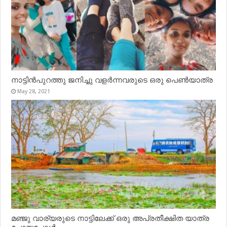
നാട്ടിൻപുറത്തു ജനിച്ചു വളർന്നവരുടെ ഒരു പെൺയാത്ര
May 28, 2021
മഞ്ജു വാര്യരുടെ നാട്ടിലേക്ക് ഒരു അപ്രതീക്ഷിത യാത്ര