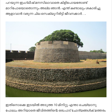
പറയുന്ന ഇംഗ്ലീഷ് മനസിലാവാതെ കിളിപോയതോണ്ട്
മാറിപോയൊതൊന്നും അല്ല ഞാൻ. എന്ത് കണ്ടാലും ശകാരിച്ചു
ആളാവാൻ വരുന്ന ചില സെക്യൂറിരിട്ടി ജീവനക്കാർ….
ഇതിനൊക്കെ ഇടയിൽ അടുത്ത 10 മിനിറ്റു എന്താ ചെയ്യാനു
പോലും അറിയാതെ ജീവിതത്തിന്റെ ഒരുപാട് ചോദ്യങ്ങൾക് ഉത്തരം