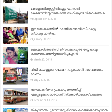
കേരളത്തിനുള്ളിൽപ്പെട്ട എന്നാൽ
കേരളത്തിന്റേതല്ലാത്ത മാഹിയുടെ വിശേഷങ്ങൾ..
September 4, 2018
ഈ ക്ഷേത്രത്തില്‍ കാണിക്കയായി സിഗരറ്റും
മദ്യവും മാത്രം..
January 30, 2018
കെഎസ്ആര്‍ടിസി ജീവനക്കാരുടെ സ്നേഹവും
കരുതലും നേരിട്ടനുഭവിച്ചപ്പോള്‍…
March 27, 2018
വിധി കൊള്ളാം; പക്ഷേ, നടപ്പാക്കാന്‍ സാവകാശം
വേണം
May 26, 2016
ബസും ഡീസലും തരാം, നടത്തിപ്പ്‌
ഏറ്റെടുക്കാമോയെന്ന് സ്വകാര്യബസ് ഉടമകള്‍
December 13, 2017
തിരുവനന്തപുരത്ത് ഒരു ദിവസം കറങ്ങിക്കാണുവാന്‍