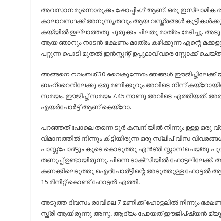
അവസാന മുന്നൊരുക്കം ഷോപ്പിംഗ് ആണ്. ഒരു ഇസ്ലാമിക രാ
കാലാവസ്ഥക്ക് അനുസൃതവും ആയ വസ്ത്രങ്ങൾ കുട്ടികൾക്കുൾ
കയ്യിൽ ഇല്ലാത്തതു ചുരുക്കം ചിലതു മാത്രം മേടിച്ചു. 
ആയ ഞാനും നാടൻ ഭക്ഷണം മാത്രം കഴിക്കുന്ന എന്റെ മക്കള
പറ്റുന്ന പൊടി മുതൽ ഇൻസ്റ്റന്റ് ഉപ്പുമാവ് വരെ സ്റ്റോക്ക് ചെയ്ത
അങ്ങനെ നവംബര് 30 വൈകുന്നേരം ഞങ്ങൾ ഈജിപ്തിലേക്ക് യാ
ബഹ്റൈനിലേക്കു ഒരു മണിക്കൂറും അവിടെ നിന്ന് കയ്‌റോയില
സമയം. ഈജിപ്ത് സമയം 7.45 നാണു അവിടെ എത്തിയത്. അത്
എയർപോർട്ട് ആണ് കെയ്റോ.
പറഞ്ഞത് പോലെ തന്നെ ടൂർ കമ്പനിയിൽ നിന്നും ഉള്ള ഒരു വ്യ
വിമാനത്തിൽ നിന്നും കിട്ടിയിരുന്ന ഒരു സ്ലിപ് വിസ വിവരങ്ങൾ 
പാസ്സ്പോര്ട്ടും കൂടെ കൊടുത്തു എൻട്രി സ്റ്റാമ്പ് ചെയ്തു 
തണുപ്പ് ഉണ്ടായിരുന്നു. പിന്നെ ടാക്സിയിൽ ഹോട്ടലിലേക്ക്
കണക്കിലെടുത്തു ഐര്പോര്ട്ടിന്റെ അടുത്തുള്ള ഹോട്ടൽ ആണ
15 മിനിറ്റ് കൊണ്ട് ഹോട്ടൽ എത്തി.
അടുത്ത ദിവസം രാവിലെ 7 മണിക്ക് ഹോട്ടലിൽ നിന്നും ഭക്ഷണ
സ്ത്രീ ആയിരുന്നു അസ്മ. ആദ്യം പോയത് ഈജിപ്ഷ്യൻ മ്യൂ