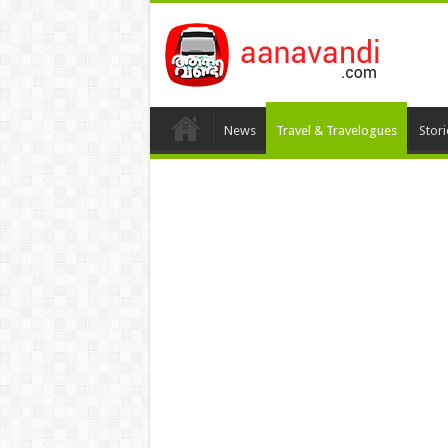
News
Travel & Travelogues
Stor