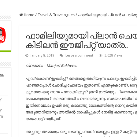
Home
/
Travel & Travelogues
/
ഫാമിലിയുമായി പ്ലാൻ ചെയ്തു ന
ഫാമിലിയുമായി പ്ലാൻ ചെയ
കിടിലൻ ഈജിപ്റ്റ് യാത്ര..
January 8, 2019
Leave a comment
3,028 Views
വിവരണം – Manjari Rakheev.
ലേ?
എന്ത് കൊണ്ട് ഈജിപ്ത് ? ഞങ്ങളെ അറിയുന്ന പലരും ഈജിപ്
പറഞ്ഞപ്പോൾ ചോദിച്ച ചോദ്യം ഇതാണ്. എന്തുകൊണ്ട് Georgi
കുറഞ്ഞ ഒരു സ്ഥലം നോക്കിക്കൂട? ഇനി ഇത്രയും ചിലവാകാമെങ്
പോകരുതോ ? കാരണങ്ങൾ പലതായിരുന്നു. സമയ പരിമിധി മു
്
ഇതിനെല്ലാം ഉപരി ഒരു കാലത്തു ലോകത്തിന്റെ നെറുകയിൽ ന
്
അടുത്തറിയാനും അതിന്റെ ശേഷിപ്പുകൾ നേരിട്ട് കാണാനു
്ന
അങ്ങോട്ട് നയിച്ചത്.
അച്ഛനും അമ്മയും ഒരു വയസ്സും നാല് വയസ്സും ഉള്ള 2 കുട്ട