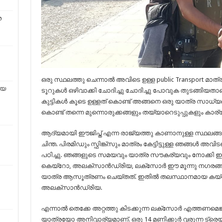
െ
ഒരു സ്ഥലത്തു ചെന്നാൽ അവിടെ ഉള്ള public Transport മ
ായ
ടൂറുകൾ ഒഴിവാക്കി ചോദിച്ചു ചോദിച്ചു പോവുക തുടങ്ങി
കുട്ടികൾ കൂടെ ഉള്ളത് കൊണ്ട് അങ്ങനെ ഒരു യാത്ര സാധ്യമല്
കൊണ്ട് തന്നെ മുന്നൊരുക്കങ്ങളും തയ്യാറെടുപ്പുകളും കാര
ആദ്യമായി ഈജിപ്ത് എന്ന രാജ്യത്തു കാണാനുള്ള സ്ഥലങ
ചിന്ത. പിരമിഡും സ്ഫിങ്ക്സും മാത്രം കേട്ടിട്ടുള്ള ഞങ്ങൾ അവി
പഠിച്ചു. ഞങ്ങളുടെ സമയവും യാത്ര സൗകര്യവും നോക്കി ഇ
കെയ്റോ, അലക്സാൻഡ്രിയ, ലക്സോർ ഈ മൂന്നു നഗരങ്ങളെയു
യാത്ര ആസൂത്രണം ചെയ്തത്. ഇതിൽ തലസ്ഥാനമായ കയ്‌റോ
അലക്സാൻഡ്രിയ.
എന്നാൽ തെക്കേ അറ്റത്തു കിടക്കുന്ന ലക്സോർ എത്തണമെങ
യാത്രയോ അനിവാര്യമാണ്. ഒരു 14 മണിക്കൂർ വരുന്ന ട്രെയ