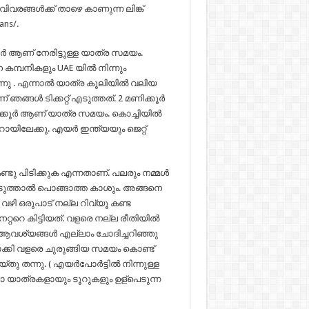
 വിവരങ്ങൾക്ക് താഴെ കാണുന്ന ലിങ്ക്
ans/.
കൂർ ആണ് നേരിട്ടുള്ള യാത്ര സമയം.
 കമ്പനികളും UAE യിൽ നിന്നും
ന്നു . എന്നാൽ യാത്ര കൂലിയിൽ വലിയ
്ങൾ ടിക്കറ്റ് എടുത്തത്. 2 മണിക്കൂർ
ക്കൂർ ആണ് യാത്ര സമയം. കൊച്ചിയിൽ
റോയിലേക്കു. എയർ ഇന്ത്യയും ജെറ്റ്
ണ്ടു പിടിക്കുക എന്നതാണ്. പലരും നമ്മൾ
എടുത്താൽ പൊങ്ങാത്ത കാശും. അങ്ങനെ
വഴി ഒരുപാട് നല്ല റിവ്യൂ കണ്ട
െ കിട്ടിയത്. വളരെ നല്ല രീതിയിൽ
ആവശ്യങ്ങൾ എല്ലാം ചോദിച്ചറിഞ്ഞു
ക്കി വളരെ ചുരുങ്ങിയ സമയം കൊണ്ട്
തു തന്നു. ( എയർപോർട്ടിൽ നിന്നുള്ള
ാ യാത്രകളായും ടൂറുകളും ഉള്പെടുന്ന