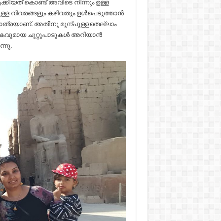
യത് കൊണ്ട് അവിടെ നിന്നും ഉള്ള
ുള്ള വിവരങ്ങളും കഴിവതും ഉൾപെടുത്താൻ
 യാത്രയാണ്. അതിനു മുന്പുള്ളതെല്ലാം
രികവുമായ ചുറ്റുപാടുകൾ അറിയാൻ
്നു.