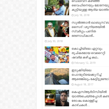
ഡെലിവറി കഴിഞ്ഞ്
വൈഫിനെയും മോനേയു
കൂട്ടിയുള്ള ആദ്യ യാത്ര
July 18, 2018
സുൽത്താൻ ഖാബൂസ് ബ
സൈദ് : ശൂന്യതയിൽ
സ്വർഗ്ഗം പണിത
ഭരണാധികാരി..
July 30, 2018
കൊച്ചിയിലെ ഏറ്റവും
രുചികരമായ വെറൈറ്റി
ഷവർമ കഴിച്ച കഥ..
February 12, 2019
ഇടുക്കിയിലെ
പൊന്മുടിയെക്കുറിച്ച്
ആരെങ്കിലും കേട്ടിട്ടുണ്ടോ
August 18, 2017
കെഎസ്ആര്‍ടിസിയില്‍
യാത്രചെയ്തപ്പോള്‍ കണ്
രോഷം കൊള്ളിച്ച
കാഴ്ചകള്‍…