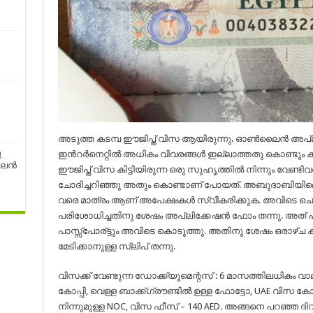
അടുത്ത കടമ്പ ഈജിപ്ത് വിസ ആയിരുന്നു. ഓൺലൈൻ അപ്ലിക
ു
ഇൻറർനെറ്റിൽ അധികം വിവരങ്ങൾ ഇല്ലാത്തതു കൊണ്ടും കു
ലന്‍
ഈജിപ്ത് വിസ കിട്ടിയിരുന്ന ഒരു സുഹൃത്തിൽ നിന്നും വേണ്ട
ചോദിച്ചറിഞ്ഞു അതും കൊണ്ടാണ് പോയത്. അബുദാബിയിലെ ഈജ
വരെ മാത്രം ആണ് അപേക്ഷകൾ സ്വീകരിക്കുക. അവിടെ ചെന
പരിശോധിച്ചതിനു ശേഷം അപ്ലിക്കേഷൻ ഫോം തന്നു. അത് പൂ
പാസ്സ്പോര്ട്ടും അവിടെ കൊടുത്തു. അതിനു ശേഷം ഒരാഴ്ച കഴി
മേടിക്കാനുള്ള സ്ലിപ് തന്നു.
വിസക്ക് വേണ്ടുന്ന ഡോക്ക്യൂമെന്റസ് : 6 മാസത്തിലധികം വാലിഡ
കോപ്പി, വെള്ള ബാക്ക്ഗ്രൗണ്ടിൽ ഉള്ള ഫോട്ടോ, UAE വിസ ക
നിന്നുമുള്ള NOC, വിസ ഫീസ് – 140 AED. അങ്ങനെ പറഞ്ഞ ദി