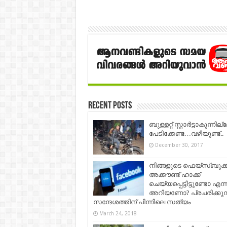
Recent Posts
ബുള്ളറ്റ് സ്റ്റാർട്ടാകുന്നില്
പേടിക്കേണ്ട…വഴിയുണ്ട്..
December 30, 2017
നിങ്ങളുടെ ഫെയ്സ്ബുക്ക
അക്കൗണ്ട് ഹാക്ക്
ചെയ്യപ്പെട്ടിട്ടുണ്ടോ എന്ന
അറിയണോ? പ്രചരിക്കുന
സന്ദേശത്തിന് പിന്നിലെ സത്യം
March 24, 2018