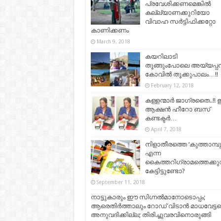
പ്രവേശിക്കണമെങ്കില്‍
കല്ല്യാണക്കുറിയോ
വിവാഹ സര്‍ട്ടിഫിക്കറ്റോ
കാണിക്കണം
March 9, 2018
കയറിലാടി
തൂങ്ങുംപോലെ അയ്യപ്പന്
കോവില്‍ തൂക്കുപാലം…!!
February 12, 2018
കള്ളന്മാര്‍ ജാഗ്രതൈ..!! 
ആക്ഷന്‍ ഹീറോ ബസ്
കണ്ടക്ടര്‍…
April 7, 2018
നിളാതീരത്തെ ‘കുത്താമ്പുള
എന്ന
കൈത്തറിഗ്രാമത്തെക്കുറിച
കേട്ടിട്ടുണ്ടോ?
September 11, 2018
നാട്ടുകാരും ഈ സിഗ്നൽമാനോടൊപ്പം;
ആരെതിർത്താലും റോഡ് വിടാൻ മാധവേട്ട
അനുവദിക്കില്ല; തിരിച്ചുവരവിനൊരുങ്ങി