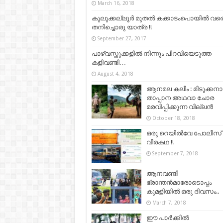
March 16, 2018
കുലുക്കല്ലൂർ മുതൽ കക്കാടംപൊയിൽ വര
തനിച്ചൊരു യാത്ര !!
September 27, 2017
പാഴ്വസ്തുക്കളിൽ നിന്നും പിറവിയെടുത്ത
കളിവണ്ടി…
August 4, 2018
ആനമല കലീം : മിടുക്കന
താപ്പാന അഥവാ ചോര
മരവിപ്പിക്കുന്ന വില്ലൻ
October 18, 2018
ഒരു റെയിൽവേ പോലീസ്
വീരകഥ !!
September 7, 2018
ആനവണ്ടി
ഭ്രാന്തൻമാരോടൊപ്പം
കുമളിയിൽ ഒരു ദിവസം..
March 7, 2018
ഈ പാര്‍ക്കില്‍