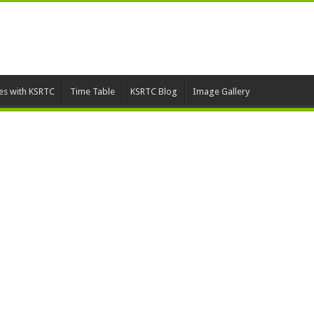
ies with KSRTC
Time Table
KSRTC Blog
Image Gallery