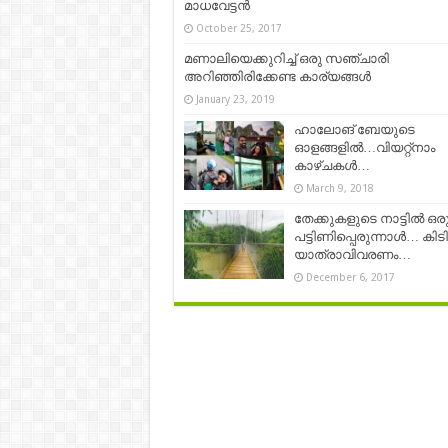
മാധവേട്ടൻ
October 25, 2017
മണാലിയെക്കുറിച്ച്‌ ഒരു സഞ്ചാരി
അറിഞ്ഞിരിക്കേണ്ട കാര്യങ്ങള്‍
January 23, 2019
ഹാലോങ് ബേയുടെ
ഓളങ്ങളിൽ…വിയറ്റ്നാം
കാഴ്ചകള്‍…
March 9, 2018
തേക്കുകളുടെ നാട്ടിൽ ഒര
പട്ടിണിപ്പെരുന്നാൾ… കിടി
യാത്രാവിവരണം…
December 6, 2017