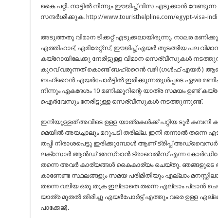
കൈ പറ്റി. നാട്ടിൽ നിന്നും ഈജിപ്ത് വിസ എടുക്കാൻ വേണ്ടുന്ന
സന്ദർശിക്കുക.
http://www.touristhelpline.com/egypt-visa-indi
അടുത്തതു വിമാന ടിക്കറ്റ് എടുക്കലായിരുന്നു. നാലര മണിക്
എത്തിഹാദ്, എമിരേറ്റ്സ്, ഈജിപ്ത് എയർ തുടങ്ങിയ പല വിമാന
കയ്‌റോയിലേക്കു നേരിട്ടുള്ള വിമാന സെര്വീസുകൾ നടത്തു
കുറവ് വരുന്നത് കൊണ്ട് ബഹ്‌റൈൻ വഴി (ഗൾഫ് എയർ ) ആണ് ഞങ
ബഹ്‌റൈൻ എയർപോർട്ടിൽ ഇരിക്കുന്നതുൾപ്പടെ ഏഴര മണി
നിന്നും ഏകദേശം 10 മണിക്കൂറിന്റെ യാത്ര സമയം ഉണ്ട് കയ്‌
ഐർവേസും നേരിട്ടുള്ള സെര്വീസുകൾ നടത്തുന്നുണ്ട്.
ഇനിയുള്ളത് അവിടെ ഉള്ള യാത്രകൾക്ക് പറ്റിയ ടൂർ കമ്പനി ക
മെയിൽ അയച്ചാലും മറുപടി തരില്ല. ഇനി തന്നാൽ തന്നെ 
തപ്പി നിരാശപെട്ടു ഇരിക്കുമ്പോൾ ആണ് ട്രിപ്പ് അഡ്വൈസർ 
ലക്സോർ ആൻഡ് അസ്വാൻ ട്രാവെൽസ് എന്ന കോർഡിനേറ്ററ
തന്നെ അവർ കാര്യങ്ങൾ കൈകാര്യം ചെയ്തു. ഞങ്ങളുടെ 
കാണേണ്ട സ്ഥലങ്ങളും സമയ പരിമിതിയും എല്ലാം മനസ്സിലാ
തന്നെ വലിയ ഒരു തുക ഇല്ലാതെ തന്നെ എല്ലാം പ്ലാൻ ചെയ്
യാത്ര മുതൽ തിരിച്ചു എയർപോർട്ട് എത്തും വരെ ഉള്ള എല്ല
പാക്കേജ്).