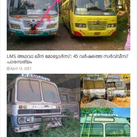
LMS അഥവാ ലീന മോട്ടോർസ് : 45 വർഷത്തെ സർവ്വീസ്
പാരമ്പര്യം
April 13, 2021