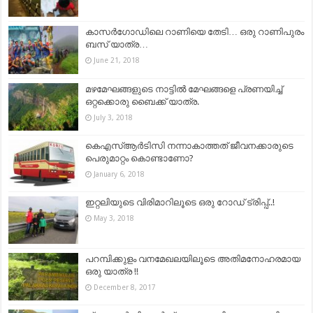
കാസർഗോഡിലെ റാണിയെ തേടി… ഒരു റാണിപുരം
ബസ് യാത്ര…
June 21, 2018
മഴമേഘങ്ങളുടെ നാട്ടിൽ മേഘങ്ങളെ പ്രണയിച്ച്
ഒറ്റക്കൊരു ബൈക്ക് യാത്ര.
July 3, 2018
കെഎസ്ആര്‍ടിസി നന്നാകാത്തത് ജീവനക്കാരുടെ
പെരുമാറ്റം കൊണ്ടാണോ?
January 6, 2018
ഇറ്റലിയുടെ വിരിമാറിലൂടെ ഒരു റോഡ് ട്രിപ്പ്‌..!
May 3, 2018
പറമ്പിക്കുളം വനമേഖലയിലൂടെ അതിമനോഹരമായ
ഒരു യാത്ര !!
December 8, 2017