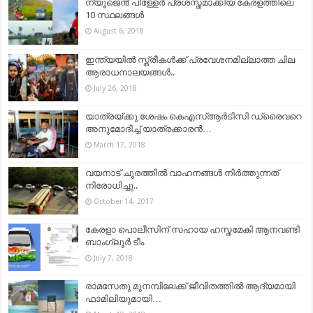
ന്യൂജെന്‍ പിള്ളേര്‍ പ്രശസ്തമാക്കിയ കേരളത്തിലെ
10 സ്ഥലങ്ങള്‍
August 6, 2018
ഇന്ത്യയില്‍ സ്ത്രീകള്‍ക്ക് പ്രവേശനമില്ലാത്ത ചില
ആരാധനാലയങ്ങള്‍..
July 26, 2018
യാത്രയ്ക്കു ശേഷം കെഎസ്ആര്‍ടിസി ഡ്രൈവറെ
അനുമോദിച്ച് യാത്രക്കാരന്‍…
March 17, 2018
വയനാട് ചുരത്തില്‍ വാഹനങ്ങള്‍ നിര്‍ത്തുന്നത്
നിരോധിച്ചു..
October 14, 2017
കേരളാ പൊലീസിന് സഹായ ഹസ്തമേകി ആനവണ്ടി
ബാംഗ്ലൂർ ടീം
July 7, 2018
രാമസേതു മുനമ്പിലേക്ക് ജീവിതത്തിൽ ആദ്യമായി
ഫാമിലിയുമായി…