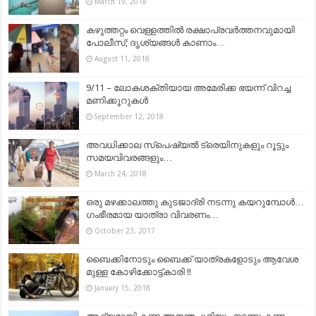
March 19, 2018
കഴുത്തറ്റം വെള്ളത്തിൽ രക്ഷാപ്രവർത്തനവുമായി
പോലീസ്; ദൃശ്യങ്ങൾ കാണാം…
August 11, 2018
9/11 – ലോകശക്തിയായ അമേരിക്ക ഭയന്ന് വിറച്ച
മണിക്കൂറുകള്‍
September 12, 2018
അവധിക്കാല സ്പെഷ്യല്‍ ട്രെയിനുകളും റൂട്ടും
സമയവിവരങ്ങളും…
March 24, 2018
ഒരു മഴക്കാലത്തു കുടജാദ്രി നടന്നു കയറുമ്പോൾ…
ഗംഭീരമായ യാത്രാ വിവരണം…
October 23, 2017
ബൈ​ക്കി​നോ​ടും ബൈ​ക്ക് യാ​ത്ര​ക​ളോ​ടും ആ​വേ​ശ​
മു​ള്ള കോ​ഴി​ക്കോ​ട്ട്കാ​രി !!
January 15, 2018