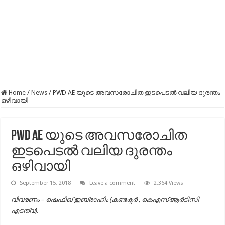
Home
/
News
/
PWD AE യുടെ അവസരോചിത ഇടപെടല്‍ വലിയ ദുരന്തം
ഒഴിവായി
PWD AE യുടെ അവസരോചിത
ഇടപെടല്‍ വലിയ ദുരന്തം
ഒഴിവായി
September 15, 2018
Leave a comment
2,364 Views
വിവരണം – ഷെഫീഖ് ഇബ്രാഹിം (കണ്ടക്ടർ , കെഎസ്ആർടിസി
എടത്വ).