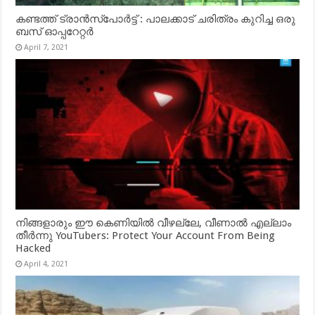
കണ്ടത്ത് ട്രാൻസ്‌പോർട്ട് : പാലക്കാട് ചരിത്രം കുറിച്ച ഒരു
ബസ് ഓപ്പറേറ്റർ
April 7, 2021
നിങ്ങളാരും ഈ കെണിയിൽ വീഴല്ലേ, വീണാൽ എല്ലാം
തീർന്നു YouTubers: Protect Your Account From Being
Hacked
April 4, 2021