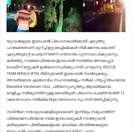
യുവാക്കളുടെ ഇടപെടല്‍ പ്രധാനകാര്യമായി എടുത്തു
പറയേണ്ടതാണ്. മുറിച്ച് ഇട്ട മരച്ചില്ലകള്‍ നിമിഷനേരം കൊണ്ട്
എടൂത്തുമാറ്റി പെട്ടെന്ന് തന്നെ ഗതാഗതം പുനസ്ഥാപിക്കുവാനും
കഴിഞ്ഞു. സമയോചിതമായ ഇടപെടല്‍ നടത്തിയ അമ്പലപ്പുഴ
പോലീസ് സ്റ്റേഷന്‍ ഉദ്യോഗസ്ഥര്‍ക്കും നന്ദി പറയുന്നു. RESCUE
TEAM KERALA (RTK) ടീമിനുവേണ്ടി ഇടപെടല്‍ നടത്തുകയും ,
അവശ്യമായ എല്ലാവിധ സഹായങ്ങളും നല്‍കി. ഗ്രൂപ്പ് അംഗമായ
Mavunkal Vandanam Yasu , പ്രിയസുഹൃത്തും ആവശ്യമായ
വെളിച്ചം നല്‍കുന്നതിനുളള വൈദ്യുതി പ്രധാനം ചെയ്ത് രാത്രി 12
വരെ സേവനം നല്‍കിയ Niyas Nechoose നും നന്ദി അര്‍പ്പിക്കുന്നു.
നാടിന്‍റെ നന്മ യുവാക്കളിലൂടെയാണ്. ഇനിയും സമൂഹത്തിന്
പ്രയോജനപ്രദമായ നല്ല ഇടപെടലുകള്‍ നടത്തുവാന്‍
കഴിയുമെന്ന പ്രതീക്ഷകളോടെ .മാധ്യമ പ്രവര്‍ത്തകരുടെ
ഇടപെടല്‍ എടുത്തു പറയേണ്ടതാണ്. KSRTC എന്ന