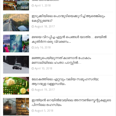
April 1, 2018
ഇടുക്കിയിലെ പൊന്മുടിയെക്കുറിച്ച് ആരെങ്കിലും
കേട്ടിട്ടുണ്ടോ?
August 18, 2017
മഴയെ വിറപ്പിച്ച ഏട്ടൻ പെങ്ങൾ യാത്ര… മഴയിൽ
കുതിർന്ന ഒരു വിവരണം ..
July 16, 2018
മഞ്ഞുപെയ്യുന്നത് കാണാൻ പോകാം
മണാലിയിലെ ഹംതാ പാസ്സിൽ…
April 10, 2018
ലോകത്തിലെ ഏറ്റവും വലിയ സമൂഹസദ്യ;
ആറന്മുള വള്ളസദ്യ..
August 19, 2017
ഇന്ത്യൻ റെയിൽവേയിലെ അനൗൺസ്മെന്റുകളുടെ
പിന്നിലെ രഹസ്യം
August 5, 2018