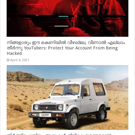
നിങ്ങളാരും ഈ കെണിയിൽ വീഴല്ലേ, വീണാൽ എല്ലാം
തീർന്നു YouTubers: Protect Your Account From Being
Hacked
April 4, 2021