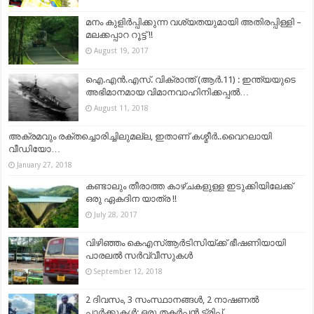
മനം കുളിര്‍പ്പിക്കുന്ന വശ്യതയുമായി അതിരപ്പിള്ളി –
മലക്കപ്പാറ റൂട്ട് !!
August 19, 2017
ഐ.എൻ.എസ്. വിക്രാന്ത് (ആർ.11) : ഇന്ത്യയുടെ
അഭിമാനമായ വിമാനവാഹിനിക്കപ്പൽ…
August 11, 2018
അക്രമവും രക്തച്ചൊരിച്ചിലുമല്ല, ഇതാണ് കശ്മീര്‍..വൈറലായി
വീഡിയോ…
January 27, 2018
കണ്ടാലും തീരാത്ത കാഴ്ചകളുള്ള ഇടുക്കിയിലേക്ക്
ഒരു ഏകദിന യാത്ര !!
July 28, 2017
വിഴിഞ്ഞം കെഎസ്ആര്‍ടിസിയ്ക്ക് ഭീഷണിയായി
പാരലൽ സര്‍വ്വീസുകള്‍
September 12, 2018
2 ദിവസം, 3 സംസ്ഥാനങ്ങൾ, 2 നാഷണൽ
പാർക്കുകൾ; ഒരു തകര്‍പ്പന്‍ ട്രിപ്പ്‌…