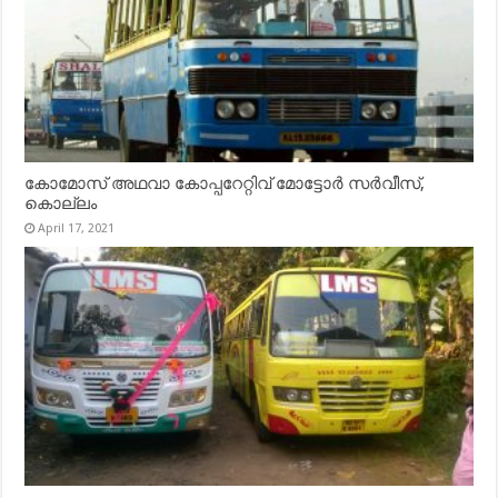
കോമോസ് അഥവാ കോപ്പറേറ്റിവ് മോട്ടോര്‍ സര്‍വീസ്,
കൊല്ലം
April 17, 2021