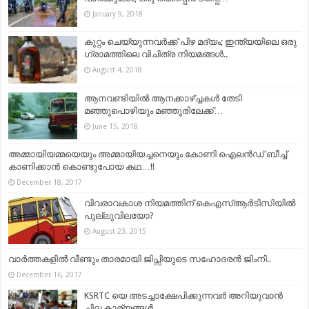
January 9, 2018
കുറ്റം ചെയ്യുന്നവർക്ക് പിഴ മദ്യം; ഇന്ത്യയിലെ ഒരു
ഗ്രാമത്തിലെ വിചിത്ര നിയമങ്ങൾ..
August 4, 2018
ആനവണ്ടിയിൽ ആനക്കാഴ്ച്ചകൾ തേടി
മഞ്ഞുപൊഴിയും മഞ്ഞൂരിലേക്ക്…
June 15, 2018
അമ്മായിയമ്മയെയും അമ്മായിയച്ചനെയും കോണി ഐലന്‍ഡ് ബീച്ച്
കാണിക്കാൻ കൊണ്ടുപോയ കഥ…!!
December 18, 2017
വിവരാവകാശ നിയമത്തിന് കെഎസ്ആര്‍ടിസിയില്‍
പുല്ലുവിലയോ?
August 23, 2015
വാര്‍ത്തകളില്‍ വീണ്ടും താരമായി ജിപ്സിയുടെ സഹോദരന്‍ ജിംനി..
December 16, 2017
KSRTC യെ അടച്ചാക്ഷേപിക്കുന്നവര്‍ അറിയുവാന്‍
ചില കാര്യങ്ങള്‍..