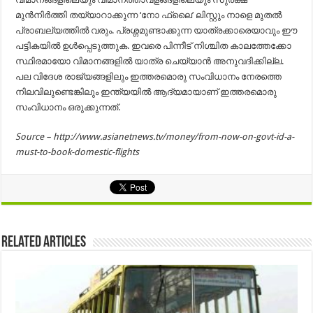
മുന്‍നിര്‍ത്തി തയ്യാറാക്കുന്ന ‘നോ ഫ്ലൈ’ ലിസ്റ്റും നാളെ മുതല്‍
പ്രാബല്യത്തില്‍ വരും. പ്രശ്നമുണ്ടാക്കുന്ന യാത്രക്കാരെയാവും ഈ
പട്ടികയില്‍ ഉള്‍പ്പെടുത്തുക. ഇവരെ പിന്നീട് നിശ്ചിത കാലത്തേക്കോ
സ്ഥിരമായോ വിമാനങ്ങളില്‍ യാത്ര ചെയ്യാന്‍ അനുവദിക്കില്ല.
പല വിദേശ രാജ്യങ്ങളിലും ഇത്തരമൊരു സംവിധാനം നേരത്തെ
നിലവിലുണ്ടെങ്കിലും ഇന്ത്യയില്‍ ആദ്യമായാണ് ഇത്തരമൊരു
സംവിധാനം ഒരുക്കുന്നത്.
Source – http://www.asianetnews.tv/money/from-now-on-govt-id-a-
must-to-book-domestic-flights
Related Articles