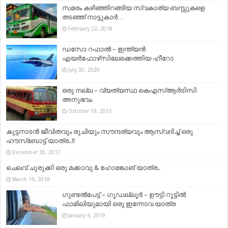
സമരം കഴിഞ്ഞിറങ്ങിയ സ്വകാര്യ ബസ്സുകളെ
തടഞ്ഞ് നാട്ടുകാർ…
February 22, 2018
ഡസോ റഫാൽ – ഇന്ത്യൻ
എയർഫോഴ്‌സിലേക്കെത്തിയ ഹീറോ
July 30, 2020
ഒരു നല്ല – വ്യത്യസ്ഥ കെഎസ്ആർടിസി
അനുഭവം
October 19, 2015
കുട്ടനാടന്‍ ജീവിതവും രുചിയും സൗന്ദര്യവും ആസ്വദിച്ച് ഒരു
ഹൗസ്ബോട്ട് യാത്ര..!!
December 30, 2017
ചെലവ് ചുരുക്കി ഒരു മക്കാവു & ഹോങ്കോങ് യാത്ര..
March 19, 2018
ഗുണ്ടല്‍പേട്ട് – ഗൂഡല്ലൂര്‍ – ഊട്ടി റൂട്ടില്‍
ഫാമിലിയുമായി ഒരു ഇന്നോവ യാത്ര
January 6, 2019