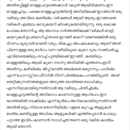
അതിരപ്പിള്ളി വെള്ളചാട്ടത്തെക്കാൾ വലുത് ആയിരിക്കണം ഈ
വെള്ളച്ചാട്ടം. പക്ഷെ വെള്ളച്ചാട്ടത്തിന്റെ അടിയിലേക്ക് ഇറങ്ങാൻ ഒരു
വഴിയും അവിടെ കണ്ടില്ല. വർഷങ്ങൾ ആയി ആരും ഇറങ്ങാതെ
വഴികൾ എല്ലാം കാടുകയറി കിടക്കുകയായിരുന്നു. ഒരു കൊക്ക
പോലെ തോന്നിച്ച, ആ അഗാധ ഗർത്തത്തിലേക്ക് വഴികൾ വെട്ടി,
കയറുകൾ ഉപയോഗിച്ച് താഴെ ഇറങ്ങി കയറി വരണമെങ്കിൽ ഒരു
ദിവസം മുഴുവൻ വേണ്ടി വരും. തികച്ചും അപകടകരവും ആണ് അത് .
പിന്നെ ഉള്ള ഒരു മാർഗം വന്ന വഴിയിലൂടെ കുറെ ദൂരം സഞ്ചരിച്ചു
എവിടെയെങ്കിലും വെച്ച് പുഴയിലേക്ക് ഇറങ്ങി , കരയിലും
വെള്ളത്തിലും ആയി കുറെ നടന്നു അടിയിൽ എത്തണം.ഇനി
അതിനും കഴിയില്ല. ജീപ്പ് യാത്ര അല്ലതെ മറ്റൊന്നും പാടില്ല
എന്ന് ഫോറസ്റ്റ് ഓഫീസിൽ നിന്ന് പ്രത്യേകം പറഞ്ഞിട്ടുണ്ട് . അത്
തെറ്റിക്കുന്നത് ഞങളുടെ അടുത്ത യാത്രയേ ബാധിക്കും
എന്നറിയാമായിരുന്നതിനാൽ ആ വഴിയും ചിന്തിച്ചില്ല.
വെള്ളച്ചാട്ടത്തിന്റെ അടിഭാഗം കാണാനുള്ള ആഗ്രഹം ഈ
യാത്രയിൽ നടക്കില്ല എന്ന് മുൻപേ അറിയാമായിരുന്നതിനാൽ
അതിൽ ഒട്ടും നിരാശ തോന്നിയില്ല. വളരെ കുറച്ചു ആളുകൾ
മാത്രം കണ്ടിട്ടുള്ള അധികം ആളുകൾക്ക് എത്തിപ്പെടാൻ പോലും
പറ്റാത്ത ഇവിടം കാണാൻ സാധിച്ചത് തന്നെ ഒരു വലിയ കാര്യം
ആയി തോന്നി.