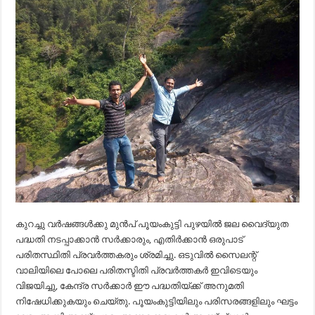
കുറച്ചു വർഷങ്ങൾക്കു മുൻപ് പൂയംകുട്ടി പുഴയിൽ ജല വൈദ്യുത
പദ്ധതി നടപ്പാക്കാൻ സർക്കാരും, എതിർക്കാൻ ഒരുപാട്
പരിതസ്ഥിതി പ്രവർത്തകരും ശ്രമിച്ചു. ഒടുവിൽ സൈലന്റ്
വാലിയിലെ പോലെ പരിതസ്ടിതി പ്രവർത്തകർ ഇവിടെയും
വിജയിച്ചു, കേന്ദ്ര സർക്കാർ ഈ പദ്ധതിയ്ക്ക് അനുമതി
നിഷേധിക്കുകയും ചെയ്തു. പൂയംകുട്ടിയിലും പരിസരങ്ങളിലും ഘട്ടം