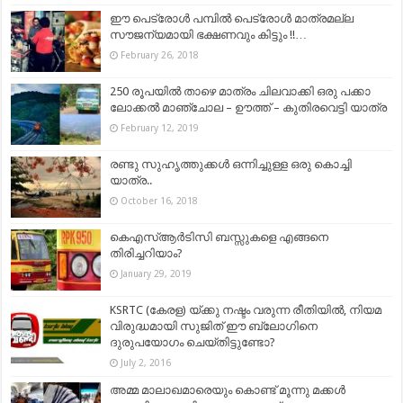
ഈ പെട്രോൾ പമ്പിൽ പെട്രോൾ മാത്രമല്ല
സൗജന്യമായി ഭക്ഷണവും കിട്ടും !!…
February 26, 2018
250 രൂപയിൽ താഴെ മാത്രം ചിലവാക്കി ഒരു പക്കാ
ലോക്കൽ മാഞ്ചോല – ഊത്ത് – കുതിരവെട്ടി യാത്ര
February 12, 2019
രണ്ടു സുഹൃത്തുക്കൾ ഒന്നിച്ചുള്ള ഒരു കൊച്ചി
യാത്ര..
October 16, 2018
കെഎസ്ആർടിസി ബസ്സുകളെ എങ്ങനെ
തിരിച്ചറിയാം?
January 29, 2019
KSRTC (കേരള) യ്ക്കു നഷ്ടം വരുന്ന രീതിയിൽ, നിയമ
വിരുദ്ധമായി സുജിത് ഈ ബ്ലോഗിനെ
ദുരുപയോഗം ചെയ്തിട്ടുണ്ടോ?
July 2, 2016
അമ്മ മാലാഖമാരെയും കൊണ്ട് മൂന്നു മക്കള്‍