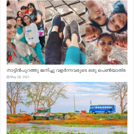
നാട്ടിൻപുറത്തു ജനിച്ചു വളർന്നവരുടെ ഒരു പെൺയാത്ര
May 28, 2021