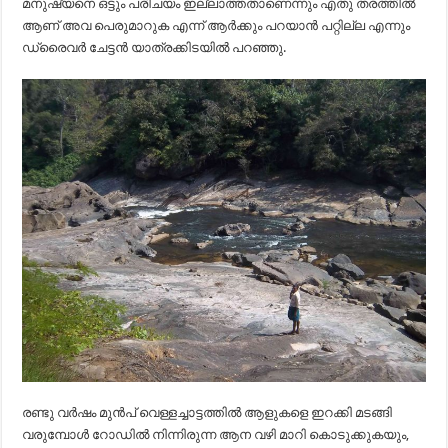
മനുഷ്യനെ ഒട്ടും പരിചയം ഇല്ലാത്തതാണെന്നും എതു തരത്തിൽ
ആണ് അവ പെരുമാറുക എന്ന് ആർക്കും പറയാൻ പറ്റില്ല എന്നും
ഡ്രൈവർ ചേട്ടൻ യാത്രക്കിടയിൽ പറഞ്ഞു.
രണ്ടു വർഷം മുൻപ് വെള്ളച്ചാട്ടത്തിൽ ആളുകളെ ഇറക്കി മടങ്ങി
വരുമ്പോൾ റോഡിൽ നിന്നിരുന്ന ആന വഴി മാറി കൊടുക്കുകയും,