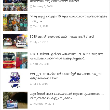
നടത്തിയ ഒരു ദിവസത്തെ യാത്ര…
February 2, 2018
“ഒരു കുപ്പി വെള്ളം 10 രൂപ, സോഡാ നാരങ്ങാവെള്ളം
10 രൂപ..”
May 17, 2018
3019 ബസ് വാങ്ങാൻ കർണാടക ആർ ടി സി
July 27, 2017
KSRTC യിലെ എന്‍റെ ചങ്ക് ബസ് RNE 895 / 916; ഒരു
യാത്രക്കാരന്‍റെ ഓര്‍മ്മക്കുറിപ്പുകള്‍..
April 28, 2018
മലപ്പുറം ലോഫ്ലോര്‍ മോണിട്ടര്‍ മോഷണം ; തുമ്പ്
കിട്ടാതെ പോലീസ്
June 3, 2016
കുതിരാൻ വരെ പോയാലോ? തുരങ്കവും കാണാം …
വിസ്മയക്കാഴ്ചകളും നുകരാം
February 19, 2018