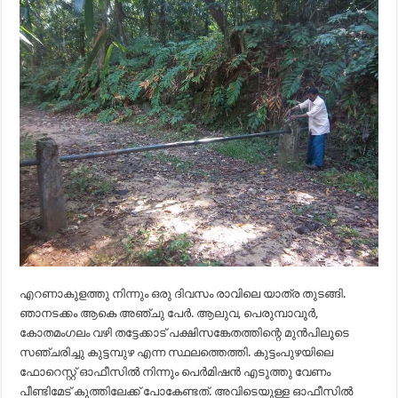
എറണാകുളത്തു നിന്നും ഒരു ദിവസം രാവിലെ യാത്ര തുടങ്ങി.
ഞാനടക്കം ആകെ അഞ്ചു പേർ. ആലുവ, പെരുമ്പാവൂർ,
കോതമംഗലം വഴി തട്ടേക്കാട് പക്ഷിസങ്കേതത്തിന്റെ മുൻപിലൂടെ
സഞ്ചരിച്ചു കുട്ടമ്പുഴ എന്ന സ്ഥലത്തെത്തി. കുട്ടംപുഴയിലെ
ഫോറെസ്റ്റ് ഓഫീസിൽ നിന്നും പെർമിഷൻ എടുത്തു വേണം
പീണ്ടിമേട്‌ കുത്തിലേക്ക്‌ പോകേണ്ടത്. അവിടെയുള്ള ഓഫീസിൽ