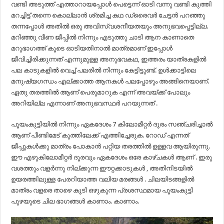
വണ്ടി അടുത്ത് എത്താറായപ്പോൾ പെട്ടെന്ന് ഓടി വന്നു വണ്ടി കുത്തി
മറച്ചിട്ട്‌ തന്നെ കൊല്ലാൻ ശ്രമിച്ച കഥ ഡ്രൈവർ ചേട്ടൻ പറഞ്ഞു
തന്നപ്പോൾ അതിൽ ഒരു അവിസ്വശനീയതയും അനുഭവപ്പെട്ടില്ല.
മറിഞ്ഞു വീണ ജീപ്പിൽ നിന്നും എടുത്തു ചാടി ആന കാണാതെ
മറുഭാഗത്ത്‌ കൂടെ ഓടിയതിനാൽ മാത്രമാണ് ഇപ്പോൾ
ജീവിച്ചിരിക്കുന്നത്‌ എന്നുമുള്ള അനുഭവകഥ, ഇത്തരം യാത്രകളിൽ
പല കാടുകളിൽ വെച്ച് പലരിൽ നിന്നും കേട്ടിട്ടുണ്ട്. ഉൾക്കാട്ടിലെ
മനുഷ്യഗന്ധം എല്ക്കാത്ത ആനകൾ പലപ്പോഴും അങ്ങിനെയാണ്.
ഏതു തരത്തിൽ ആണ് പെരുമാറുക എന്ന് അവയ്ക്ക് പോലും
അറിയില്ല എന്നാണ് അനുഭവസ്ഥർ പറയുന്നത് .
പൂയംകുട്ടിയിൽ നിന്നും ഏകദേശം 7 കിലോമീറ്റർ ദൂരം സഞ്ചരിച്ചാൽ
ആണ് പീണ്ടിമേട്‌ കുത്തിലേക്ക്‌ എത്തിച്ചേരുക. റോഡ്‌ എന്നത്
ജീപ്പുകൾക്കു മാത്രം പോകാൻ പറ്റിയ തരത്തിൽ ഉള്ളവ ആയിരുന്നു.
ഈ എഴുകിലോമീറ്റർ ദൂരവും ഏകദേശം ഒരേ കാഴ്ചകൾ ആണ് . ഇരു
വശത്തും വളർന്നു നില്ക്കുന്ന ഈറ്റക്കാടുകൾ , അതിനിടയിൽ
ഉയരത്തിലുള്ള പേരറിയാത്ത വലിയ മരങ്ങൾ . ചിലയിടങ്ങളിൽ
മാത്രം വളരെ താഴെ കൂടി ഒഴുകുന്ന പ്രശസ്ഥമായ പൂയംകുട്ടി
പുഴയുടെ ചില ഭാഗങ്ങൾ കാണാം. കാണാം.