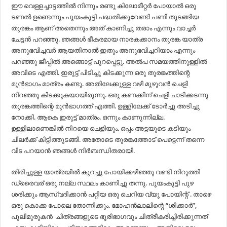
ഈ വെള്ളച്ചാട്ടത്തിൽ നിന്നും രണ്ടു കിലോമീറ്റർ പോയാൽ ഒരു
ടണൽ ഉണ്ടെന്നും പൂയംകുട്ടി പദ്ധതിക്കുവേണ്ടി പണി തുടങ്ങിയ
തുരങ്കം ആണ് അതെന്നും അത് കാണിച്ചു തരാം എന്നും വാച്ചർ
ചേട്ടൻ പറഞ്ഞു. ഞങ്ങൾ ഭീകരമായ നാരകക്കാനം തുരങ്ക യാത്ര
അനുഭവിച്ചവർ ആയതിനാൽ ഇതും അനുഭവിച്ചറിയാം എന്നും
പറഞ്ഞു ജീപ്പിൽ അങ്ങൊട്ട് പുറപ്പെട്ടു. അൽപ സമയത്തിനുള്ളിൽ
അവിടെ എത്തി. ഇരുട്ട് പിടിച്ചു കിടക്കുന്ന ഒരു തുരങ്കത്തിന്റെ
മുൻഭാഗം മാത്രം കണ്ടു. അതിലേക്കുള്ള വഴി മുഴുവൻ ചെളി
നിറഞ്ഞു കിടക്കുകയായിരുന്നു. ഒരു കണക്കിന് ചെളി ചാടിക്കടന്നു
തുരങ്കത്തിന്റെ മുൻഭാഗത്ത്‌ എത്തി. ഉള്ളിലേക്ക് ടോർച്ചു അടിച്ചു
നോക്കി. ആകെ ഇരുട്ട് മാത്രം. ഒന്നും കാണുന്നില്ല.
ഉള്ളിലാണെങ്കിൽ നിറയെ ചെളിയും. ഒപ്പം അട്ടയുടെ കടിയും
ചിലർക്ക് കിട്ടിത്തുടങ്ങി. അതോടെ തുരങ്കത്തോട് പെട്ടെന്ന് തന്നെ
വിട പറയാൻ ഞങ്ങൾ നിർബന്ധിതരായി.
തിരിച്ചുള്ള യാത്രയിൽ കുറച്ചു പോയിക്കഴിഞ്ഞു വണ്ടി നിറുത്തി
ഡ്രൈവര് ഒരു നല്ല സ്ഥലം കാണിച്ചു തന്നു. പൂയംകുട്ടി പുഴ
ശരിക്കും ആസ്വദിക്കാൻ പറ്റിയ ഒരു ചെറിയ വ്യൂ പോയിന്റ്‌ . താഴെ
ഒരു കൊക്ക പോലെ തോന്നിക്കും. മോഹൻലാലിന്റെ “ശിക്കാർ”,
പുലിമുരുകന്‍ ചിത്രങ്ങളുടെ ഭൂരിഭാഗവും ചിത്രീകരിച്ചിരിക്കുന്നത്