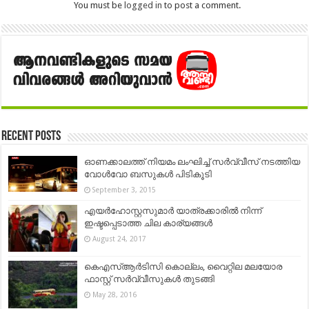
You must be
logged in
to post a comment.
Recent Posts
ഓണക്കാലത്ത് നിയമം ലംഘിച്ച് സർവ്വീസ് നടത്തിയ
വോൾവോ ബസുകൾ പിടികൂടി
September 3, 2015
എയര്‍ഹോസ്റ്റസുമാര്‍ യാത്രക്കാരില്‍ നിന്ന്
ഇഷ്ടപ്പെടാത്ത ചില കാര്യങ്ങള്‍
August 24, 2017
കെഎസ്ആര്‍ടിസി കൊല്ലം, വൈറ്റില മലയോര
ഫാസ്റ്റ് സർവ്വീസുകൾ തുടങ്ങി
May 28, 2016