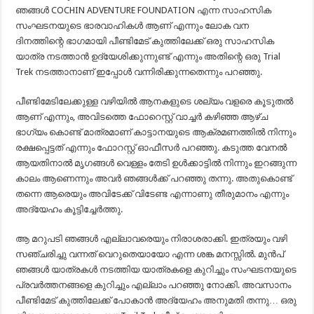
ഞങ്ങൾ COCHIN ADVENTURE FOUNDATION എന്ന സാഹസിക
സംഘടനയുടെ ഭാരവാഹികൾ ആണ് എന്നും ലോക വന
ദിനത്തിന്റെ ഭാഗമായി പീണ്ടിമേട്‌ കുത്തിലേക്ക്‌ ഒരു സാഹസിക
യാത്ര നടത്താൻ ഉദ്യേശിക്കുന്നുണ്ട് എന്നും അതിന്റെ ഒരു Trial
Trek നടത്താനാണ്‌ ഇപ്പോൾ വന്നിരിക്കുന്നതെന്നും പറഞ്ഞു.
പീണ്ടിമേടിലേക്കുള്ള വഴിയിൽ ആനകളുടെ ശല്യം വളരെ കൂടുതൽ
ആണ് എന്നും, അവിടത്തെ ഫോറെസ്റ്റ് വാച്ചർ കഴിഞ്ഞ ആഴ്ച
ഭാഗ്യം കൊണ്ട് മാത്രമാണ് കാട്ടാനയുടെ ആക്രമണത്തിൽ നിന്നും
രക്ഷപ്പെട്ടത് എന്നും ഫോറസ്റ്റ് ഓഫീസർ പറഞ്ഞു. കടുത്ത വേനൽ
ആയതിനാൽ മൃഗങ്ങൾ വെള്ളം തേടി ഉൾക്കാട്ടിൽ നിന്നും ഇറങ്ങുന്ന
കാലം ആണെന്നും അവർ ഞങ്ങൾക്ക് പറഞ്ഞു തന്നു. അതുകൊണ്ട്
തന്നെ ആരെയും അവിടേക്ക് വിടേണ്ട എന്നാണു തീരുമാനം എന്നും
അദ്യേഹം കൂട്ടിച്ചേർത്തു.
ആ മറുപടി ഞങ്ങൾ എല്ലാവരെയും നിരാശരാക്കി. ഇത്രയും വഴി
സഞ്ചരിച്ചു വന്നത് വെറുതെയായോ എന്ന ശങ്ക മനസ്സിൽ. മുൻപ്
ഞങ്ങൾ യാത്രകൾ നടത്തിയ യാത്രകളെ കുറിച്ചും സംഘടനയുടെ
പ്രവർത്തനങ്ങളെ കുറിച്ചും എല്ലാം പറഞ്ഞു നോക്കി. അവസാനം
പീണ്ടിമേട്‌ കുത്തിലേക്ക്‌ പോകാൻ അദ്യേഹം അനുമതി തന്നു… ഒരു