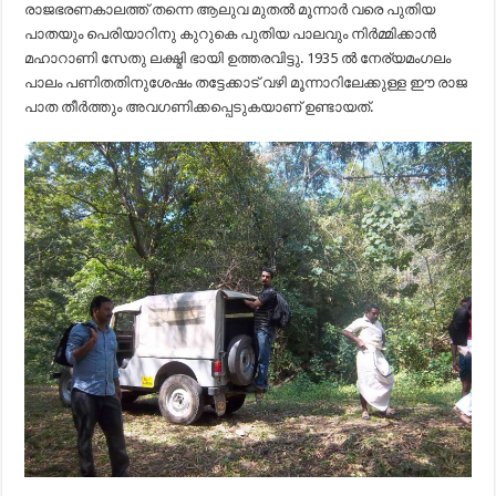
രാജഭരണകാലത്ത് തന്നെ ആലുവ മുതൽ മൂന്നാർ വരെ പുതിയ
പാതയും പെരിയാറിനു കുറുകെ പുതിയ പാലവും നിർമ്മിക്കാൻ
മഹാറാണി സേതു ലക്ഷ്മി ഭായി ഉത്തരവിട്ടു. 1935 ൽ നേര്യമംഗലം
പാലം പണിതതിനുശേഷം തട്ടേക്കാട് വഴി മൂന്നാറിലേക്കുള്ള ഈ രാജ
പാത തീർത്തും അവഗണിക്കപ്പെടുകയാണ് ഉണ്ടായത്.