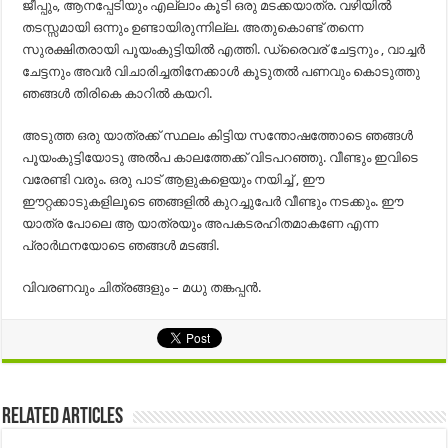
ജീപ്പും, ആനപ്പേടിയും എല്ലാം കൂടി ഒരു മടക്കയാത്ര. വഴിയിൽ
തടസ്സമായി ഒന്നും ഉണ്ടായിരുന്നില്ല. അതുകൊണ്ട് തന്നെ
സുരക്ഷിതരായി പൂയംകുട്ടിയിൽ എത്തി. ഡ്രൈവര് ചേട്ടനും , വാച്ചർ
ചേട്ടനും അവർ വിചാരിച്ചതിനേക്കാൾ കൂടുതൽ പണവും കൊടുത്തു
ഞങ്ങൾ തിരികെ കാറിൽ കയറി.
അടുത്ത ഒരു യാത്രക്ക് സ്ഥലം കിട്ടിയ സന്തോഷത്തോടെ ഞങ്ങൾ
പൂയംകുട്ടിയോടു അൽപ കാലത്തേക്ക് വിടപറഞ്ഞു. വീണ്ടും ഇവിടെ
വരേണ്ടി വരും. ഒരു പാട് ആളുകളെയും നയിച്ച്‌ , ഈ
ഈറ്റക്കാടുകളിലൂടെ ഞങ്ങളിൽ കുറച്ചുപേർ വീണ്ടും നടക്കും. ഈ
യാത്ര പോലെ ആ യാത്രയും അപകടരഹിതമാകണേ എന്ന
പ്രാർഥനയോടെ ഞങ്ങൾ മടങ്ങി.
വിവരണവും ചിത്രങ്ങളും – മധു തങ്കപ്പന്‍.
Related Articles