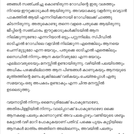
ഞങ്ങൾ സഞ്ചരിച്ചു കൊണ്ടിരുന്ന റോഡിന്റെ ഇരു വശത്തും
നിറയെ ഈറ്റക്കാടുകൾ ആയിരുന്നു. അവയാകട്ടെ വളർന്നു വെട്ടാൻ
പാകത്തിൽ ആയി എന്നറിയിക്കനായി റോഡിലേക്ക് ചാഞ്ഞു
കിടന്നിരുന്നു. അതുകൊണ്ടു തന്നെ വളരെ പതുക്കെ ആയിരുന്നു
ജീപ്പിന്റെ സഞ്ചാരം. ഈറ്റക്കാടുകൾക്കിടയിൽ ആന
നില്ക്കുന്നുണ്ടോ എന്നറിയാൻ ഒട്ടും പറ്റുന്നില്ല. സ്പീഡിൽ
ഓടിച്ചാൽ റോഡിലെ വളവിൽ നില്ക്കുന്ന ഏതെങ്കിലും ആനയെ
ചെന്ന് മുട്ടുമോ എന്ന ഭയവും , പതുക്കെ ഓടിച്ചാൽ ഏതെങ്കിലും
സൈഡിൽ നിന്നും ആന കയറിവരുമോ എന്ന ഭയവും
എല്ലാവരുടെയും മനസ്സിൽ ഉണ്ടായിരുന്നു. വഴിയിൽ പലയിടത്തും
അധികം പഴക്കമില്ലാത്ത ആന പിണ്ടങ്ങൾ കാണുകയും ആനയുടെ
മൂത്രത്തിന്റെ മണം മൂക്കിലേക്ക് വരികയും ചെയ്തപ്പോൾ ഏതു
സമയവും ഒരു അപകടം ഉണ്ടാകും എന്ന ചിന്ത മനസ്സിൽ
ഉടലെടുത്തു.
വയനാട്ടിൽ നിന്നും മൈസൂരിലേക്ക് പോകുമ്പോഴോ,
അതിരപിള്ളിയിൽ നിന്നും വാല്പ്പാറക്ക് പോകുമ്പോഴോ ഒക്കെ
ആനകളെ പലരും കാണാറുണ്ട്. അവ പലപ്പോഴും വണ്ടിയുടെ ശബ്ദം
കേട്ടാൽ വഴി മാറി പോകുകയാണ് പതിവ്. പക്ഷെ പൂയം കുട്ടിയിലെ
ആനകൾ മാത്രം അങ്ങിനെ അല്ലെന്നും, അവയിൽ പലതും