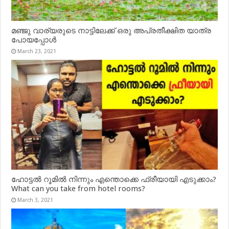
മഞ്ജു വാര്യരുടെ നാട്ടിലേക്ക് ഒരു അപ്രതീക്ഷിത യാത്ര
പോയപ്പോൾ
March 23, 2021
ഹോട്ടൽ റൂമിൽ നിന്നും എന്തൊക്കെ ഫ്രീയായി എടുക്കാം?
What can you take from hotel rooms?
March 3, 2021