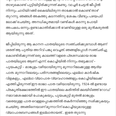
താഴുകൊണ്ട് പൂട്ടിയിട്ടിരിക്കുന്നത് കണ്ടു. വാച്ചർ ചേട്ടൻ ജീപ്പിൽ
നിന്നും ചാടിയിറങ്ങി കൈയിലിരുന്ന താക്കോൽ കൊണ്ട് താഴ്
തുറന്നു. ഞങ്ങൾ അകത്തു കടന്നതിനു ശേഷം വീണ്ടും പഴയപടി
ലോക്ക് ചെയ്തു. അനധികൃതമായി വണ്ടികൾ കടന്നു പോയി
അപകടം ഒന്നും ഉണ്ടാകാതിരിക്കാൻ വേണ്ടിയുള്ള ഒരു മുൻകരുതൽ
ആയിരുന്നു അത് .
ജീപ്പിലിരുന്നു ആ കാനന പാതയിലൂടെ സഞ്ചരിക്കുമ്പോൾ ആണ്
ശരത് ആ പുതിയ അറിവ് പങ്കു വെച്ചത്. ഞങ്ങളിപ്പോൾ സഞ്ചരിച്ചു
കൊണ്ടിരിക്കുന്നത് ഒരു കാലത്ത് വളരെ പ്രശസ്ഥമായ രാജ
പാതയിലൂടെ ആണ് എന്ന്. കൊച്ചിയിൽ നിന്നും തട്ടേക്കാട് –
പൂയംകുട്ടി – മാങ്കുളം വഴിയായിരുന്നു മൂന്നാറിലേക്കുള്ള ആദ്യ
പാത. മുന്നാറിലെയും പരിസരങ്ങളിലെയും എല്ലാ കാർഷിക
വിളകളും , എല്ലാ വ്യാപാര-വ്യവഹാരങ്ങളും കൊച്ചിയിലേക്ക്
എത്തിച്ചിരുന്നത് ഈ രാജാ പാത വഴിയായിരുന്നു. 1924-ൽ ഉണ്ടായ
പ്രകൃതിക്ഷോഭത്തിൽ ഈ പാതയിലെ കരിന്തിരി മലയിടിഞ്ഞ് റോഡ്
നമാവശേഷമായി പോകുകയും, പൂയംകുട്ടി മുതൽ മാങ്കുളം
വരെയുള്ള പാത വെള്ളപ്പൊക്കത്തിൽ തകർന്നടിഞ്ഞു നശിക്കുകയും
ചെയ്തു. അങ്ങിനെയാണ് മൂന്നാറിന് കൊച്ചിയുമായുള്ള
വ്യാപാരബന്ധങ്ങൾ ഇല്ലാതായത്. . ഇതേ തുടന്നു