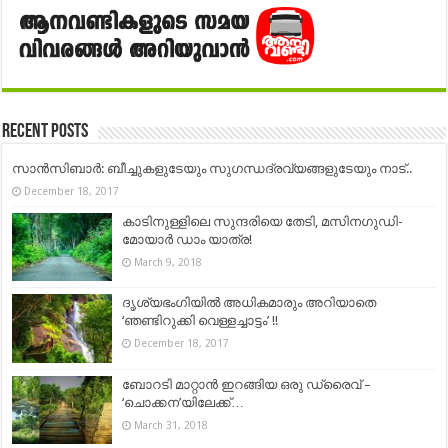
Recent Posts
സാന്‍സിബാര്‍: ബീച്ചുകളുടേയും സുഗന്ധദ്രവ്യങ്ങളുടേയും നാട്..
December 18, 2017
കാടിനുള്ളിലെ സുന്ദരിയെ തേടി, മസിനഗുഡി-
മോയാര്‍ ഡാം യാത്ര!
March 9, 2018
ദൃശ്യഭംഗിയില്‍ അധികമാരും അറിയാതെ
‘ഞണ്ടിറുക്കി വെള്ളച്ചാട്ടം’ !!
December 18, 2017
ബോറടി മാറ്റാൻ ഇറങ്ങിയ ഒരു ഡ്രൈവ് –
‘ചൊക്കന’യിലേക്ക്…
March 31, 2018