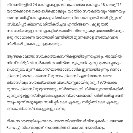
തീവണ്ടികളിൽ 24 കോച്ചുകളുണ്ടാവും. ഓരോ കോച്ചും 18 തൊട്ട് 72
യാത്രക്കാരെ വരെ ഉൾക്കൊള്ളും. യാത്രാ സൗകര്യവും ഘടനയും
അനുസരിച്ച് കോച്ചുകളെ പ്രത്യേക വിഭാഗങ്ങളായി തിരിച്ചിട്ടുണ്ട്
(സ്ല്ലീപ്പർ ക്ലാസ്, ശീതീകരിച്ചവ എന്നിങ്ങനെ). കൂടുതൽ
സൗകര്യമുള്ള കോച്ചുകളിൽ യാത്രാനിരക്കും കൂടുതലായിരിക്കും.
ഒരു സാധാരണ യാത്രാതീവണ്ടിയിൽ മൂന്ന് തൊട്ട് അഞ്ച് വരെ
ശീതീകരിച്ച കോച്ചുകളുണ്ടാവും.
ആദ്യകാലത്ത്, സ്വകാര്യകമ്പനികളായിരുന്നപ്പോഴും, അവരിൽ
നിന്ന് ബ്രിട്ടീഷ് സർക്കാർ റെയിൽവേ മുഴുവൻ ഏറ്റെടുത്തപ്പോഴും
പൊതുവേ മൂന്ന് ക്ലാസ് യാത്രാബോഗികളുണ്ടായിരുന്നു. ഒന്നാം
ക്ലാസ്, രണ്ടാം ക്ലാസ്, മൂന്നാം ക്ലാസ്-എന്നിങ്ങനെ. ഒരോ
ക്ലാസിലും സൗകര്യങ്ങൾ വ്യത്യസ്തമായിരുന്നു. 1970-ഓടെ
മൂന്നാം ക്ലാസ് മുഴുവനായും നിർത്തലാക്കി. ദീർഘദൂരവണ്ടികളിൽ
മൂന്നുതട്ടുള്ള സ്ലീപ്പർകോച്ചുകൾ വ്യാപകമാക്കി. ശിതീകരിച്ച രണ്ട്
തട്ടും മൂന്ന് തട്ടുമുള്ള സ്ലീപ്പർ കോച്ചുകളും സിറ്റിങ്ങ് കോച്ചുകളും
ഒന്നാം ക്ലാസ് കോച്ചുകളും വന്നു.
മിക്ക നഗരങ്ങളിലും നഗരപ്രാ‍ന്ത തീവണ്ടിസർവീസുകൾ (Suburban
Railway) നിലവിലുണ്ട്. നഗരത്തിൽ ദിവസേന ജോലിക്കും