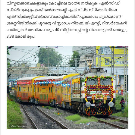
വിസ്മയക്കാഴ്ചകളാകും കോച്ചിലെ യാത്ര നല്‍കുക. എല്‍സിഡി
സ്‌ക്രീനുകളും ഉണ്ട്. ജൻശതാബ്ദി എക്‌സ്പ്രസ് ട്രെയിനിലെ
എക്‌സിക്യൂട്ടീവ് ക്ലാസ് കോച്ചിലേതിന് ഏകദേശം തുല്യമാണ്
(കേറ്ററിങ് നിരക്ക് പുറമെ) വിസ്റ്റാഡം നിരക്ക്. ജിഎസ്ടി, റിസർവേഷൻ
ചാർജുകൾ അധികം വരും. 40 സീറ്റ് കോച്ചിന്റെ വില കേട്ടാൽ ഞെട്ടും,
3.38 കോടി രൂപ.