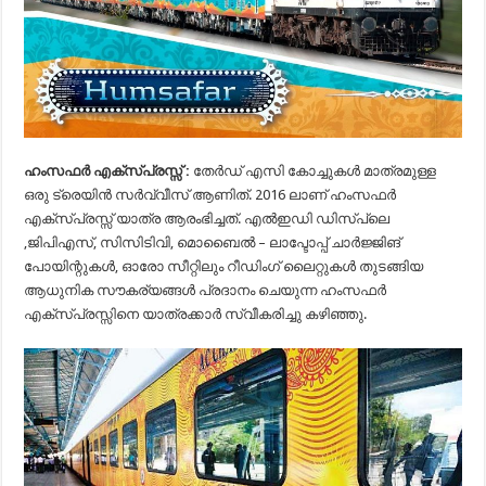
ഹംസഫർ എക്സ്പ്രസ്സ് :
തേർഡ് എസി കോച്ചുകൾ മാത്രമുള്ള
ഒരു ട്രെയിൻ സർവ്വീസ് ആണിത്. 2016 ലാണ് ഹംസഫർ
എക്സ്പ്രസ്സ് യാത്ര ആരംഭിച്ചത്. എൽഇഡി ഡിസ്‌പ്ലെ
,ജിപിഎസ്, സിസിടിവി, മൊബൈൽ – ലാപ്ടോപ്പ് ചാർജ്ജിങ്
പോയിന്റുകൾ, ഓരോ സീറ്റിലും റീഡിംഗ് ലൈറ്റുകൾ തുടങ്ങിയ
ആധുനിക സൗകര്യങ്ങൾ പ്രദാനം ചെയുന്ന ഹംസഫർ
എക്സ്പ്രസ്സിനെ യാത്രക്കാർ സ്വീകരിച്ചു കഴിഞ്ഞു.