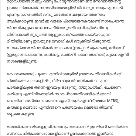
മറ്റാവശ്യങ്ങൾക്കും വന്നു പോവുന്നവരാണ് ഈ സേവനത്തിന്റെ
ഉപഭോക്താക്കൾ. നഗരപ്രാന്തങ്ങളിൽ ജീവിക്കുന്നവരും എന്നാൽ
എന്നും നഗരത്തിൽ വന്നു മടങ്ങേണ്ടവരുമായ അനേകം
ആൾക്കാരുണ്ട് ഇവർക്ക് വളരെ പ്രയോജനകരമാണ് നഗരപ്രാന്ത
തീവണ്ടികളുടെ സേവനം. ദീർഘദൂരതീവണ്ടികളിൽ നിന്നു
വിഭിന്നമായി കൂടുതൽ ആളുകൾക്ക് യാത്ര ചെയ്യാവുന്ന
രീതിയിലാണു ഇവയുടെ ബോഗികൾ ഒരുക്കിയിരിക്കുന്നത്.
നഗരപ്രാന്ത തീവണ്ടികൾ ബോംബെ (ഇപ്പോൾ മുംബൈ), മദ്രാസ്
(ഇപ്പോൾ ചെന്നൈ), കൽക്കട്ട, ഡൽഹി, ഹൈദരാബാദ്, പൂനെ എന്നീ
നഗരങ്ങളിലുണ്ട്.
ഹൈദരാബാദ്, പൂനെ എന്നിവിടങ്ങളിൽ ഇത്തരം തീവണ്ടികൾക്ക്
പ്രത്യേക പാതകളില്ല, ദീർഘദൂര തീവണ്ടികൾ ഓടുന്ന
പാതകളിലൂടെ തന്നെ ഇവയും ഓടുന്നു. ന്യൂഡൽഹി, ചെന്നൈ,
കൽക്കട്ട എന്നിവിടങ്ങളിൽ നഗരപ്രാന്തതീവണ്ടികൾക്കായി
ഡെൽഹി മെട്രോ, ചെന്നൈ എം.ടി.ആർ.എസ് (Chennai MTRS),
കൽക്കട്ട മെട്രോ എന്നിങ്ങനെ പ്രത്യേകം മെട്രോ തീവണ്ടി
ശൃംഖലകളുണ്ട്.
തങ്ങൾക്കാവശ്യമുള്ള മിക്കവാറും ഘടകങ്ങൾ ഇന്ത്യൻ റെയിൽവേ
സ്വന്തം നിർമ്മാണശാലകളിലാണ് ഉണ്ടാക്കുന്നത്. ഇന്ത്യൻ