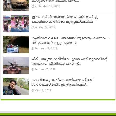
കാറുകള്‍ വന്‍ വിലക്കിഴിവില്‍…
September 12, 2018
ഈ ബസ് ജീവനക്കാരന്‍റെ ചെകിട് അടിച്ചു
പൊളിക്കാത്തതിന്‍റെ കുഴപ്പമല്ലേയിത്?
January 22, 2018
കുതിരാൻ വരെ പോയാലോ? തുരങ്കവും കാണാം …
വിസ്മയക്കാഴ്ചകളും നുകരാം
February 19, 2018
ചീറിപ്പായുന്ന കാറിന്‍റെ പുറമേ ചാടി യുവാവിന്റെ
സാഹസം; വീഡിയോ വൈറല്‍..
February 7, 2018
കാടറിഞ്ഞു, കാടിനെ അറിഞ്ഞു ഹിമവദ്
ഗോപാലസ്വാമി ക്ഷേത്രത്തിലേക്ക്..
May 12, 2018