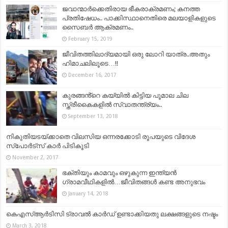
ജവാന്മാർക്കെതിരായ ഭീകരാക്രമണം; കനത്ത
പ്രതിഷേധം.. പാക്കിസ്ഥാനെതിരെ മലയാളികളുടെ
സൈബർ ആക്രമണം..
February 15, 2019
ജീവിതത്തിലാദ്യമായി ഒരു ലോറി യാത്ര..അതും
ഹിമാചലിലൂടെ…!!
December 16, 2017
കുരങ്ങൻ്റെ കയ്യിൽ കിട്ടിയ പൂമാല ചില
സ്ത്രീകൈകളിൽ സ്വാതന്ത്ര്യം..
September 13, 2018
നികുതിയടയ്ക്കാതെ വിലസിയ ഒന്നരക്കോടി രൂപയുടെ വിദേശ
സ്‌പോര്‍ട്‌സ് കാര്‍ പിടികൂടി
November 2, 2017
ഭക്തിയും കാമവും ഒഴുകുന്ന ഇന്ത്യൻ
ഗ്രാമവീഥികളിൽ…ജീവിതങ്ങള്‍ കണ്ട അനുഭവം
January 14, 2018
കെഎസ്ആർടിസി ട്രാവൽ കാർഡ് ഉണ്ടാക്കിയതു ലക്ഷങ്ങളുടെ നഷ്ടം
March 3, 2018