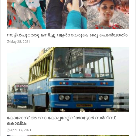
നാട്ടിൻപുറത്തു ജനിച്ചു വളർന്നവരുടെ ഒരു പെൺയാത്ര
May 28, 2021
കോമോസ് അഥവാ കോപ്പറേറ്റിവ് മോട്ടോര്‍ സര്‍വീസ്,
കൊല്ലം
April 17, 2021