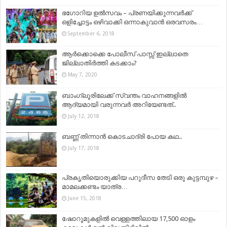
ഭഗോറിയ ഉൽസവം – പ്രണയിക്കുന്നവർക്ക്
ഒളിച്ചോട്ടം ഒഴിവാക്കി ഒന്നാകുവാൻ ഒരവസരം…
September 6, 2018
ആർക്കൊക്കെ പോലീസ് പാസ്സ് ഇല്ലാതെ
ജില്ലാതിർത്തി കടക്കാം?
May 7, 2020
ബാംഗ്ലൂരിലേക്ക് സ്വന്തം വാഹനങ്ങളിൽ
ആദ്യമായി വരുന്നവർ അറിയേണ്ടത്..
July 12, 2018
ബണ്ണ് തിന്നാൻ കൊടചാദ്രി പോയ കഥ..
July 17, 2018
പ്രകൃതിയൊരുക്കിയ പറുദീസ തേടി ഒരു കുട്ടമ്പുഴ –
മാമലക്കണ്ടം യാത്ര…
June 15, 2018
ഷോറൂമുകളില്‍ വെള്ളത്തിലായ 17,500 ഓളം