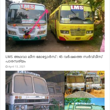
LMS അഥവാ ലീന മോട്ടോർസ് : 45 വർഷത്തെ സർവ്വീസ്
പാരമ്പര്യം
April 13, 2021