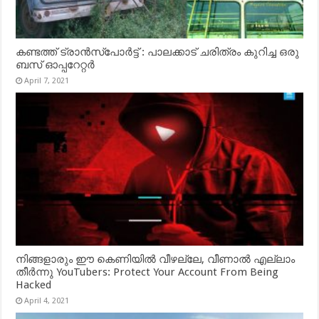
കണ്ടത്ത് ട്രാൻസ്‌പോർട്ട് : പാലക്കാട് ചരിത്രം കുറിച്ച ഒരു
ബസ് ഓപ്പറേറ്റർ
April 7, 2021
നിങ്ങളാരും ഈ കെണിയിൽ വീഴല്ലേ, വീണാൽ എല്ലാം
തീർന്നു YouTubers: Protect Your Account From Being
Hacked
April 4, 2021