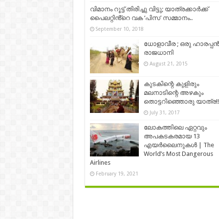
വിമാനം റൂട്ട് തിരിച്ചു വിട്ടു; യാത്രക്കാർക്ക്
പൈലറ്റിൻ്റെ വക ‘പിസ’ സമ്മാനം..
September 10, 2018
ധോളാവീര ; ഒരു ഹാരപ്പ
രാജധാനി
August 21, 2015
കുടകിന്റെ കുളിരും
മലനാടിന്റെ അഴകും
തൊട്ടറിഞ്ഞൊരു യാത്ര!!
July 31, 2017
ലോകത്തിലെ ഏറ്റവും
അപകടകരമായ 13
എയർലൈനുകൾ | The
World’s Most Dangerous
Airlines
February 19, 2021