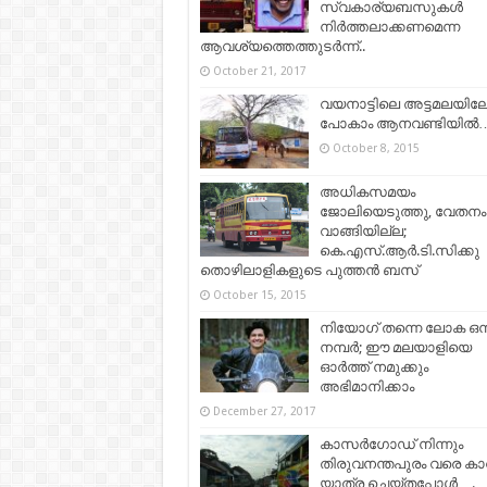
സ്വകാര്യബസുകള്‍
നിര്‍ത്തലാക്കണമെന്ന
ആവശ്യത്തെത്തുടര്‍ന്ന്..
October 21, 2017
വയനാട്ടിലെ അട്ടമലയിലേക
പോകാം ആനവണ്ടിയില്‍
October 8, 2015
അധികസമയം
ജോലിയെടുത്തു, വേതനം
വാങ്ങിയില്ല;
കെ.എസ്.ആര്‍.ടി.സിക്കു
തൊഴിലാളികളുടെ പുത്തന്‍ ബസ്
October 15, 2015
നിയോഗ് തന്നെ ലോക ഒന്
നമ്പര്‍; ഈ മലയാളിയെ
ഓര്‍ത്ത് നമുക്കും
അഭിമാനിക്കാം
December 27, 2017
കാസര്‍ഗോഡ്‌ നിന്നും
തിരുവനന്തപുരം വരെ കാറ
യാത്ര ചെയ്തപ്പോള്‍….