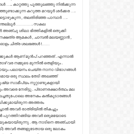
്‍ ….. കാറ്റത്തു പൂത്തുലഞ്ഞു നില്‍ക്കുന്ന
ുണ്ടാക്കുന്ന കറുത്ത മറയൂര്‍ ശര്‍ക്കര ….
ടൊഴുകുന്ന , തലതിരിഞ്ഞ പാമ്പാര്‍ ….
കാന്തല്ലൂര്‍ …………. സകല
്‍ അഞ്ചു ശിലാ ഭിത്തികളില്‍ ഒതുക്കി
ക്ഷത്ര ആമകള്‍ , ചാമ്പല്‍ മലയണ്ണാന്‍ ,
5 ഓളം ചിത്ര ശലഭങ്ങള്‍ !……
കുകള്‍ ആണ് മുന്‍പ് പറഞ്ഞത് . എന്നാല്‍
് വര നമ്മുടെ മുന്നില്‍ തെളിയും .
രയായും പലായനം ചെയ്ത നാനാ വിഭാഗങ്ങള്‍
പ്യമായ ഒരു സ്ഥലം തേടി അലഞ്ഞ്
ുഷ്യ സാമീപ്യം നൂറ്റാണ്ടുകളായി
അവരെ നേരിട്ടു . പ്രാണരക്ഷാര്‍ത്ഥം മല
ിവെച്ചതുപോലെ അനേകം കല്‍കൂടാരങ്ങള്‍
ാധിക്കുമായിരുന്ന അത്തരം
‍ അവര്‍ രാത്രിയില്‍ തികച്ചും
ല്‍ പുറത്തിറങ്ങിയ അവര്‍ ഒരുമയോടെ
ച്ചറിയുകയായിരുന്നു . ആ നാടിനെ അഞ്ചായി
്ടക്കുടി) അവര്‍ തങ്ങളുടേതായ ഒരു ലോകം