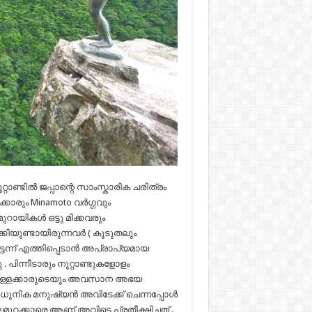
ൂറ്റാണ്ടിൽ ജപ്പാന്റെ സാംസ്കാരിക ചരിത്രം
രക്കാരും Minamoto വർഗ്ഗവും
മുറായികൾ ഒട്ടു മിക്കവരും
കിയുണ്ടായിരുന്നവർ ( കൂടുതലും
പെട്ടന്ന് എത്തിപ്പെടാൻ അപ്രാപ്യമായ
പിന്നീടാരും നൂറ്റാണ്ടുകളോളം
കൊള്ളക്കാരുടെയും അവസാന അഭയ
ം ആധുനിക മനുഷ്യൻ അവിടേക്ക് ചെന്നപ്പോൾ
ക്കാരെ ആണ് അവിടെ പ്രതീക്ഷിച്ചത് .