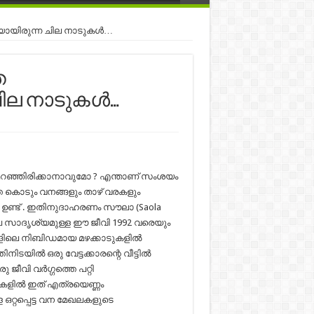
ായിരുന്ന ചില നാടുകള്‍…
െ
ില നാടുകള്‍…
ക് മറഞ്ഞിരിക്കാനാവുമോ ? എന്താണ് സംശയം
്ത കൊടും വനങ്ങളും താഴ് വരകളും
ം ഉണ്ട് . ഇതിനുദാഹരണം സൗലാ (Saola
രൂപ സാദൃശ്യമുള്ള ഈ ജീവി 1992 വരെയും
ളിലെ നിബിഡമായ മഴക്കാടുകളില്‍
ില്‍ ഒരു വേട്ടക്കാരന്റെ വീട്ടില്‍
വി വര്‍ഗ്ഗത്തെ പറ്റി
കളില്‍ ഇത് എത്രയെണ്ണം
 ഒറ്റപ്പെട്ട വന മേഖലകളുടെ