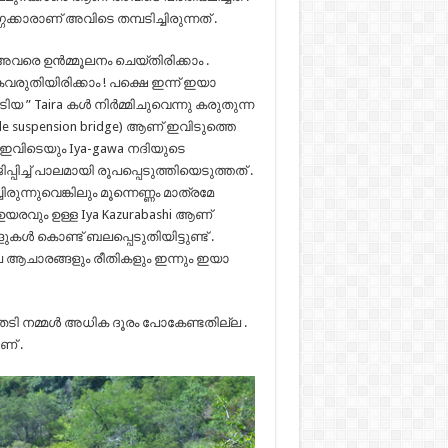
്കാരാണ്‌ അവിടെ തമ്പടിച്ചിരുന്നത് .
രെ ഉൻമ്മൂലനം ചെയ്തിരിക്കാം .
കവരുതിയിരിക്കാം ! പക്ഷെ ഇന്ന് ഇയാ
ടിയ ” Taira കൾ നിർമ്മിചുവെന്നു കരുതുന്ന
de suspension bridge) ആണ് ഇവിടുത്തെ
വിടെയും Iya-gawa നദിയുടെ
ിച്ച് പാലമായി രൂപപ്പെടുത്തിയെടുത്തത് .
ുന്നുവെങ്കിലും മൂന്നെണ്ണം മാത്രമേ
ർ ഉയരവും ഉള്ള Iya Kazurabashi ആണ്
കൾ കൊണ്ട് ബലപ്പെടുതിയിട്ടുണ്ട് .
 പല ആചാരങ്ങളും രീതികളും ഇന്നും ഇയാ
േടി നമ്മള്‍ അധിക ദൂരം പോകേണ്ടതില്ല .
ണ് .