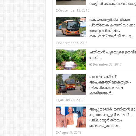
നാട്ടില്‍ പോകുന്നവര്‍ പെട്
September 12, 2016
കെ.യു.ആര്‍.ടി.സിയെ
പ്രത്യേക കമ്പനിയാക്കാന
അനുവദിക്കില്ല:
കെ.എസ്‌.ആര്‍.ടി.ഇ.എ.
September 7, 2015
ചതിയൻ പുഴയുടെ ഉറവിട
തേടി…
December 30, 2017
ഓവർടേക്കിംഗ്
അപകടത്തിലാകരുത് –
ശ്രദ്ധിക്കേണ്ട ചില
കാര്യങ്ങൾ..
January 26, 2019
അപ്പുമാരാർ, മണിയൻ മാ
കുഞ്ഞിക്കുട്ടൻ മാരാർ –
പല്ലാവൂർ ത്രയം
മണ്മറയുമ്പോൾ..
August 9, 2018