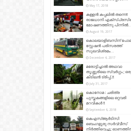
May 17, 2018
കള്ളൻ കപ്പലിൽ തന്നെ!!
രാജധാനി എക്സ്പ്രസി
മോഷണത്തിനു പിന്നിൽ…
August 19, 2017
കൊലയാളിബസിന് പോല
സ്റ്റേഷന്‍ പരിസരത്ത്
സുഖവിശ്രമം…
December 4, 2017
മരോട്ടിച്ചാൽ അഥവാ
തൃശ്ശൂരിലെ സ്വർഗ്ഗം ; ഒര
കിടിലൻ ട്രിപ്പ്..!!
July 31, 2017
കൊനോമ : ചരിത്ര
പുസ്തകങ്ങളിലെ ഒറ്റവരി
മറവികൾ !!
September 6, 2018
കെഎസ്ആര്‍ടിസി
ബെംഗളൂരു സര്‍വ്വീസ്
നിര്‍ത്തിവെച്ചു; ഓണത്തിന