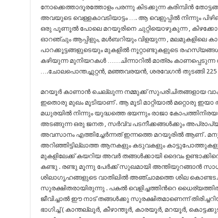
നോക്കെത്താദൂരത്തോളം പരന്നു കിടക്കുന്ന കരിമ്പിന്‍ തോട്ടങ്ങള
അവയുടെ വെള്ളകാവടിയാട്ടം …. ആ വെളുപ്പില്‍ നിന്നും പിഴിഞ്ഞ
ഒരു പൂണൂല്‍ പോലെ മറയൂരിനെ ചുറ്റിയൊഴുകുന്ന , കിഴക്കോട്
ഓറഞ്ചും ആപ്പിളും, മള്‍ബറിയും വിളയുന്ന , മലമുകളിലെ 
പാറക്കൂട്ടങ്ങളുടെയും മുകളില്‍ നൂറ്റാണ്ടുകളുടെ രഹസ്യങ്ങള
കഴിയുന്ന മുനിയറകള്‍ ……ചിന്നാറില്‍ മാത്രം കാണപ്പെടുന്ന ന
….ചോലപൊന്തച്ചുറ്റന്‍, മഞ്ഞവരയന്‍, ശരവേഗന്‍ തുടങ്ങി 22
മറയൂര്‍ കാണാന്‍ ചെല്ലുന്ന നമ്മുക്ക് സുപരിചിതങ്ങളായ വാക്
ഇതൊരു മുഖം മൂടിയാണ് . ആ മൂടി മാറ്റിയാല്‍ മറ്റൊരു ഇയാ താഴ
മധുരയില്‍ നിന്നും യുദ്ധത്തെ ഭയന്നും രാജാ കോപത്തിനി
അടങ്ങുന്ന ഒരു ജനത , സര്‍വ്വ പടനീക്കങ്ങള്‍ക്കും അപ്രാ
അവസാനം എത്തിച്ചേര്‍ന്നത് ഇന്നത്തെ മറയൂരില്‍ ആണ് . മന
അറിഞ്ഞിട്ടില്ലാത്ത ആനകളും കടുവകളും കാട്ടുപോത്തുകളും 
മുകളിലേക്ക് കയറിയ അവര്‍ തങ്ങള്‍ക്കായി ദൈവം ഉണ്ടാക്ക
കണ്ടു . രണ്ടു മൂന്നു പേര്‍ക്ക് സുഖമായി അന്തിയുറങ്ങാന്‍ സ
ശിലാഗൃഹങ്ങളുടെ വാതിലില്‍ അഞ്ചാമത്തെ ശില കൊണ്ടടച്ചാല്
സുരക്ഷിതരായിരുന്നു . പകല്‍ വെളിച്ചത്തിന്‍റെ ധൈര്യത്തി
ജീവിച്ചാല്‍ ഈ നാട് തങ്ങള്‍ക്കു സുരക്ഷിതമാണെന്ന് തിരി
ഭാഗിച്ച് ( കാന്തല്ലൂര്‍, കീഴാന്തൂര്‍, കാരയൂര്‍, മറയൂര്‍, കൊട