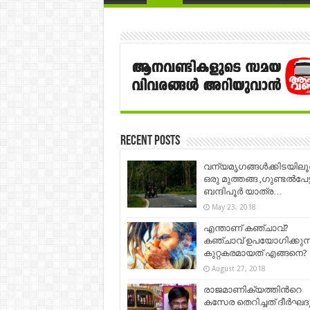
Recent Posts
വന്യമൃഗങ്ങള്‍ക്കിടയില
ഒരു മുത്തങ്ങ ,ഗുണ്ടൽപേട്ട
ബന്ദിപൂർ യാത്ര…
May 23, 2018
എന്താണ് കഞ്ചാവ്?
കഞ്ചാവ് ഉപയോഗിക്കുന്
കുറ്റകരമായത് എങ്ങനെ?
August 27, 2018
രാജമാണിക്യത്തിന്‍റെ
കസേര തെറിച്ചത് ദീര്‍ഘദ