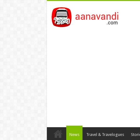
News
Travel & Travelogues
Stor