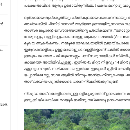
ടു
പക്ഷെ അവിടെ ആരും ഉണ്ടായിരുന്നില്ല ! പകരം മറ്റൊരു വര്‍ഗ്ഗക
ദുർഗടമായ ഭൂപ്രകൃതിയും പ്രതികൂലമായ കാലാവസ്ഥയും അവ
്‍
അല്ലെങ്കില്‍ പിന്നീട് വന്നവര്‍ ആദ്യമേ ഉണ്ടായിരുന്നവരെ വ
താഴ്‌വര ജപ്പാന്റെ സൌന്ദര്യത്തിന്റെ പ്രതീകമാണ് . “തോറ്റോ
വേരുകളും, വള്ളികളും കൊണ്ടുള്ള തൂക്കുപാലങ്ങൾ (Vine-ma
മുഖ്യ ആകർഷണം . നമ്മുടെ മേഘാലയയിൽ ഉള്ളത് പോലെ ഇ
ഇരുവശങ്ങളിലും ഉള്ള മരങ്ങളുടെ വള്ളികളാണ് തമ്മിൽ യോജിപ്പ
ം
ഇതുപോലത്തെ പതിമ്മൂന്നെണ്ണം പണ്ട് സമുറായികൾ നിർമ്മിച്ചിര
കാലത്തെ അതിജീവിച്ചുള്ളൂ . ഇതിൽ 45 മീറ്റർ നീളവും 14 മീറ്റ
ഏറ്റവും വലുത് . നശിക്കാറായ ഇതിനെ ഇപ്പോൾ സ്റ്റീൽ കേബിളു
ജപ്പാനിലെ മറ്റു സ്ഥലങ്ങളില്‍ നിന്നും അന്യം നിന്നുപോയ
താഴ് വരയില്‍ ശുദ്ധിയോടെ തന്നെ നിലനില്‍ക്കുന്നുണ്ട് .
നിഗൂഡ താഴ് വരകളിലെക്കുള്ള ഒളിച്ചോട്ടത്തിന് ഉദാഹരണം ത
ഇടുക്കി ജില്ലയിലെ മറയൂര്‍ ഇതിനു നല്ലൊരു ഉദാഹരണമാ
രാർ,