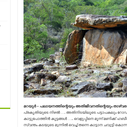
ൻ
മറയൂര്‍ – പലായനത്തിന്റെയും അതിജീവനതിന്റെയും താഴ്വര 
പ്രകൃതിയുടെ നിഴല്‍ …. അതിനിടയിലൂടെ പട്ടാപകലും റോഡരികി
കാട്ടുപോത്തിന്‍ കൂട്ടങ്ങള്‍ ….. വെളുപ്പിനെ മൂന്ന് മണിക്ക്
സ്വന്തം കടയുടെ മുന്നില്‍ വെച്ച് തന്നെ കാട്ടാന ചവുട്ടി കൊന്ന