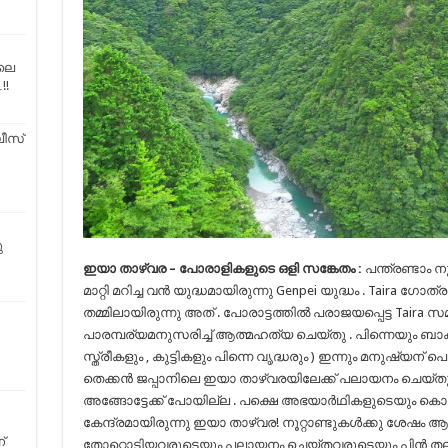
ലെ
!!
ീസ്
ു
ഇയാ താഴ്‌വര – പോരാളികളുടെ ഒളി സങ്കേതം :
പന്ത്രണ്ടാം ന
മാറ്റി മറിച്ച വൻ യുദ്ധമായിരുന്നു Genpei യുദ്ധം . Taira ഗോത്
തമ്മിലായിരുന്നു അത് . പോരാട്ടത്തിൽ പരാജയപ്പെട്ട Taira സ
പാരമ്പര്യമനുസരിച്ച് ആത്മഹത്യ ചെയ്തു . പിന്നെയും ബാക്
സ്ത്രീകളും , കുട്ടികളും പിന്നെ വൃദ്ധരും ) ഇന്നും മനുഷ്യന് 
തെക്കൻ ജപ്പാനിലെ ഇയാ താഴ്‌വരയിലേക്ക് പലായനം ചെയ്തു . 
അങ്ങോട്ടേക്ക് പോയില്ല . പക്ഷെ അഭയാർഥികളുടെയും 
കേന്ദ്രമായിരുന്നു ഇയാ താഴ്‌വര! നൂറ്റാണ്ടുകൾക്കു ശേഷ
്
തോറ്റൊടിയവരുടെയും പലായനം ചെയ്തവരുടെയും പിൻ തലമുറ