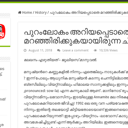
Home
/
History
/
പുറംലോകം അറിയപ്പെടാതെ മറഞ്ഞിരിക്കുകയ
പുറംലോകം അറിയപ്പെടാത
മറഞ്ഞിരിക്കുകയായിരുന്ന ച
August 11, 2018
Leave a comment
10,536 Views
ലേഖനം എഴുതിയത് – ജൂലിയസ് മാനുവൽ.
ൂടെ
മനുഷ്യന്‍റെ കണ്ണുകളില്‍ നിന്നും ഏതെങ്കിലും നാടുകള്‍ക്
്,
? ഇന്ന് പോലും ആധുനിക മനുഷ്യന്‍ കടന്നു ചെന്നിട്ടില്ലാത
ബ്രസീലിലും വിയറ്റ്നാമിലും ഹിമാലയ സാനുക്കളിലും ഇന്നു
,pronounced: sow-la) എന്ന കന്നുകാലി ആണ് . മാനിനോട് 
വിയറ്റ്നാമിനും ലവോസിനും ഇടയിലുള്ള Annamite മല നിരക
നത്
പുറംലോകമറിയാതെ ജീവിച്ചു! 1992 ലെ ഒരു വന പര്യവേഷത്തിനിടയ
നിന്നും ഇതിന്റെ തലയോട്ടി കിട്ടിയതോടെയാണ് ഇങ്ങനെയൊരു ജീ
പുറംലോകമറിയുന്നത് ! ഇപ്പോഴും വിയറ്റ്നാം -ലാവോസ് കാടു
അവശേഷിച്ചിട്ടുണ്ട് എന്ന് ആര്‍ക്കും അറിയില്ല. ഇങ്ങനെയുള്ള
ൂര