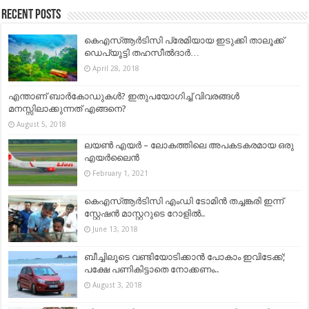
Recent Posts
കെഎസ്ആര്‍ടിസി പ്രേമിയായ ഇടുക്കി താലൂക്ക്
ഡെപ്യൂട്ടി തഹസീൽദാർ…
April 28, 2018
എന്താണ് ബാർകോഡുകൾ? ഇതുപയോഗിച്ച് വിവരങ്ങൾ
മനസ്സിലാക്കുന്നത് എങ്ങനെ?
August 5, 2018
ലയൺ എയർ – ലോകത്തിലെ അപകടകരമായ ഒരു
എയർലൈൻ
February 1, 2021
കെഎസ്ആർടിസി എംഡി ടോമിൻ തച്ചങ്കരി ഇന്ന്
സ്റ്റേഷൻ മാസ്റ്ററുടെ റോളിൽ..
June 13, 2018
ബീച്ചിലൂടെ വണ്ടിയോടിക്കാൻ പോകാം ഇവിടേക്ക്;
പക്ഷേ പണികിട്ടാതെ നോക്കണം..
August 3, 2018