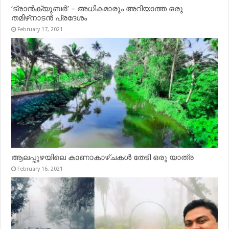
‘ട്രാൻക്യുബർ’ – അധികമാരും അറിയാത്ത ഒരു
തമിഴ്‌നാടൻ പ്രദേശം
February 17, 2021
ആലപ്പുഴയിലെ കാണാകാഴ്ചകൾ തേടി ഒരു യാത്ര
February 16, 2021