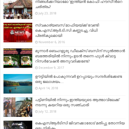
നിങ്ങള്‍ക്കറിയാമോ ‘ഇന്ത്യന്‍ കോഫി ഹൗസി’ന്‍റെ
ചരിത്രം?
July 23, 2018
സ്വകാര്യബസ് മാഫിയയ്‌ക്ക് വേണ്ടി
കെ.എസ്.ആർ.ടി.സി കണ്ണടച്ചു, വിധി
പ്രതികൂലമായി
November 6, 2016
മൂന്നാർ ബെംഗളൂരു ഡീലക്‌സ് ബസിന് സുൽത്താൻ
ബത്തേരിയില്‍ നിന്നും ഉടൻ തന്നെ ഫുൾ ക്വാട്ട
റിസർവേഷൻ അനുവദിക്കണ്ടേ?
December 9, 2017
ഊട്ടിയില്‍ പോകുന്നവര്‍ ഉറപ്പായും സന്ദര്‍ശിക്കേണ്ട
ഒരു ജലാശയം…
April 14, 2018
പട്ടിണിയിൽ നിന്നും ഇന്ത്യയുടെ ആത്മാവിലേക്ക്
നടന്നു കയറിയ ഒരു സഞ്ചാരി
July 12, 2018
കെഎസ്ആര്‍ടിസി ജിവനക്കാരോട് മതിപ്പു തോന്നിയ
ഒരു നിമിഷം..