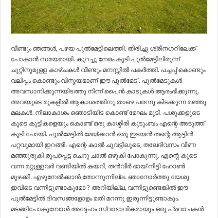
വീണ്ടും ഞങ്ങൾ, പഴയ പുൽമേട്ടിലെത്തി. തിരിച്ചു ശ്രീനഗറിലേക്ക്
പോകാൻ സമയമായി. കുറച്ചു നേരം കൂടി പുൽമേട്ടിലിരുന്ന്
ചുറ്റിനുമുള്ള കാഴ്ചകൾ വീണ്ടും മനസ്സിൽ പകർത്തി. പച്ചപ്പ്‌ കൊണ്ടും
വലിപ്പം കൊണ്ടും വിസ്മയമാണ് ഈ പുൽമേട് . പുൽമേടുകൾ
അവസാനിക്കുന്നയിടത്തു നിന്ന് പൈൻ കാടുകൾ ആരംഭിക്കുന്നു.
അവയുടെ മുകളിൽ ആകാശത്തിനു താഴെ പരന്നു കിടക്കുന്ന മഞ്ഞു
മലകൾ. നീലാകാശം ഞൊടിയിട കൊണ്ട് മേഘം മൂടി. പശുക്കളുടെ
കൂടെ കുട്ടികളെയും കൊണ്ട് ഒരു കാശ്മീരി കുടുംബം എന്റെ അടുത്ത്
കൂടി പോയി. പുൽമേട്ടിൽ മേയ്ക്കാൻ ഒരു ഇടയൻ തന്റെ ആട്ടിൻ
പറ്റവുമായി ഇറങ്ങി. എന്റെ കാൽ ചുവട്ടിലൂടെ, തലേദിവസം വീണ
മഞ്ഞുരുകി രൂപപ്പെട്ട ചെറു ചാൽ ഒഴുകി പോകുന്നു. എന്റെ കൂടെ
വന്ന മറ്റുള്ളവർ വണ്ടിയിൽ കയറി, തൻവീർ ഭായ് നീട്ടി ഹോൺ
മുഴക്കി. എഴുനേൽക്കാൻ തോന്നുന്നില്ല. ഞാനോർത്തു യേശു
ഇവിടെ വന്നിട്ടുണ്ടാകുമോ ? അറിയില്ല, വന്നിട്ടുണ്ടെങ്കിൽ ഈ
പുൽമേട്ടിൽ ദിവസങ്ങളോളം മതി മറന്നു ഇരുന്നിട്ടുണ്ടാകും.
മടങ്ങിപോകുമ്പോൾ അദ്ദേഹം സ്വാഭാവികമായും ഒരു പ്രവാചകൻ