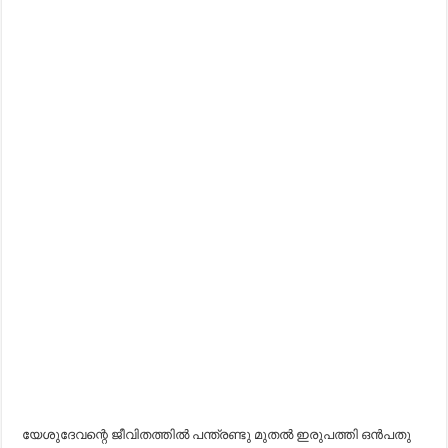
യേശുദേവന്റെ ജീവിതത്തിൽ പന്ത്രണ്ടു മുതൽ ഇരുപത്തി ഒൻപതു