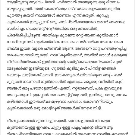
ആയിരുന്നു ആദ്യ പ്ലാൻ. ഹർത്താൽ ഞങ്ങളുടെ ഒരു ദിവസം
നഷ്ടപ്പെടുത്തി. അത് കൊണ്ട് ഒരുപാട് സമയം കളയാതെ കുതിര
പുറത്തു കയറി സ്ഥലങ്ങൾ കാണാം എന്ന് കരുതി. കുറച്ചു
കുതിരക്കാർ ഇരുപ്പുണ്ട്. ഒരു പാട് പ്രതീക്ഷയോടെ അവർ ഞങ്ങളെ
സമീപിച്ചു. ഗവണ്മെന്റ് റേറ്റ് അവിടെ ഒരു ബോഡിൽ
പ്രദർശിപ്പിച്ചിട്ടുണ്ട്. അതിലും കുറഞ്ഞ റേറ്റ് ആണ് കുതിരക്കാർ
ചോദിക്കുന്നത്. ഗുൽമാർഗിലെയോ പെഹൽഗാമിലെയോ പോലെ
അല്ല ഇവർ, വളരെ ഫ്രണ്ട്ലി ആണ്. അങ്ങനെ റേറ്റ് പറഞ്ഞുറപ്പിച്ച
ശേഷം സവാരി തുടങ്ങി. നാല് കുതിരക്കാർ, അതിൽ ഒരാൾ കോളേജ്
വിദ്യാർത്ഥിയാണ്. ഇത് അവന്റെ പാർട്ട്‌ ടൈം ജോലിയാണ്. പുൽ
മേടുകൾക്ക് ഇടയിലൂടെ, ഗുജ്ജർ കുടിലുകൾ പിന്നിട്ട് ഞങ്ങൾ
കൊടും കാട്ടിലേക്ക് കയറി. ഈ കാടുകൾക്കിടയിലൂടെ ഒരു പകൽ
മുഴുവൻ നടന്നാൽ ഗുൽമാർഗിൽ എത്താം. മറ്റൊരു വഴിയിൽ കൂടി
ഞങ്ങൾ ഒരു പഴതോട്ടത്തിൽ എത്തി. സ്ട്രാബെറി, പ്ലം ഇവയുടെ
തോട്ടം ആണ് . ഇപ്പോൾ അവ മൊട്ടിട്ട് തുടങ്ങി, ഇനിയും രണ്ടു മാസം
കഴിഞ്ഞാൽ ഈ താഴ്‌വര മുഴുവൻ പഴങ്ങൾ കൊണ്ട് നിറയും.
കുതിരക്കാരൻ ഒരു മൊട്ടിറുത് ഞങ്ങൾക്ക് നേരെ നീട്ടി.
വീണ്ടും ഞങ്ങൾ മുന്നോട്ടു പോയി. പാറക്കൂട്ടങ്ങൾ നിറഞ്ഞ
കുത്തനെയുള്ള ഇറക്കം. ചുറ്റും ഉള്ള പച്ചപ്പ്‌ എന്റെ ജീവൻ ആ
മിണ്ടാപ്രാണിയുടെ നാലു കാലുകളിൽ ആണെന്ന സത്യം മറക്കാൻ