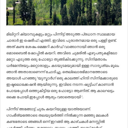
മിലിറ്ററി ക്യാമ്പുകളും മറ്റും പിന്നിട്ട് അടുത്ത പ്രധാന സ്ഥലമായ
ചാരാർ ഇ ഷെരീഫ് എത്തി. ഇവിടെ പുരാതനമായ ഒരു പള്ളി ഉണ്ട്.
അത് കണ്ട ശേഷം മെമ്മറി കാർഡ് വാങ്ങാനായി ഞാൻ ഒരു
മൊബൈൽ ഷോപ്പിൽ കയറി. അവിടെ ചുമരിൽ എഴുപതുകളിലോ
മറ്റോ എടുത്ത ഒരു ഫോട്ടോ തൂങ്ങികിടക്കുന്നു. സിനിമതാരം
ധർമേന്ദ്രയും മറ്റൊരാളും. കടയുടമയുമായി ഉള്ള സാദൃശ്യം മൂലം
ഞാൻ അതാരാണെന്ന് ചോദിച്ചു. തെല്ലൊരഭിമാനത്തോടെ
അയാൾ പറഞ്ഞു ‘യൂസ്മാർഗ് ഒരു കാലത്ത് ഹിന്ദി സിനിമക്കാരുടെ
ഇഷ്ടലൊക്കേഷൻ ആയിരുന്നു. ഇവിടെ നടന്ന ഷൂട്ടിംഗ് കാണാൻ
പോയപ്പോൾ ഒത്തുകിട്ടിയ ഒരു ഫോട്ടോ ആണിത്. ആ കാലഘട്ടം
ഒക്കെ പോയി.ഇപ്പോൾ ആരും വരാതെയായി ‘.
പിന്നീട് അങ്ങോട്ട് ചുരം കയറിയുള്ള യാത്രയാണ്.
ഗാംഭീര്യത്തോടെ തലയുയർത്തി നിൽക്കുന്ന മഞ്ഞു മലകൾ
കണ്ടതോടെ ഞങ്ങൾ ഒന്ന് ഇറങ്ങി ആ കാഴ്ചകൾ മനസ്സിൽ
പകർത്തി. വീണ്ടും മുന്നോട്ടു, സ്ഥലം എത്തി, യൂസ് മാർഗ്