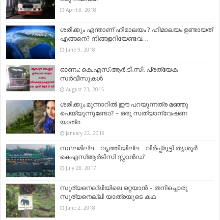
April 8, 2018
ശരിക്കും എന്താണ് ഹിമാലയം ? ഹിമാലയം ഉണ്ടായത്
എങ്ങനെ? നിങ്ങളറിയേണ്ടവ…
June 9, 2018
ഓണം: കെ.എസ്.ആര്‍.ടി.സി. പ്രത്യേക
സര്‍വീസുകള്‍
August 23, 2015
ശരിക്കും മൂന്നാറിൽ ഈ പറയുന്നത്ര മഞ്ഞു
പെയ്യുന്നുണ്ടോ? – ഒരു സത്യാന്വേഷണ
യാത്ര…
January 22, 2019
സ്ഥലമില്ല…വൃത്തിയില്ല…വീര്‍പ്പ്മുട്ടി തൃശൂര്‍
കെഎസ്ആര്‍ടിസി സ്റ്റാന്‍ഡ്
July 28, 2017
സൂര്യനെല്ലിയിലെ ഒറ്റയാൻ – തനിച്ചൊരു
സൂര്യനെല്ലി യാത്രയുടെ കഥ
June 2, 2018