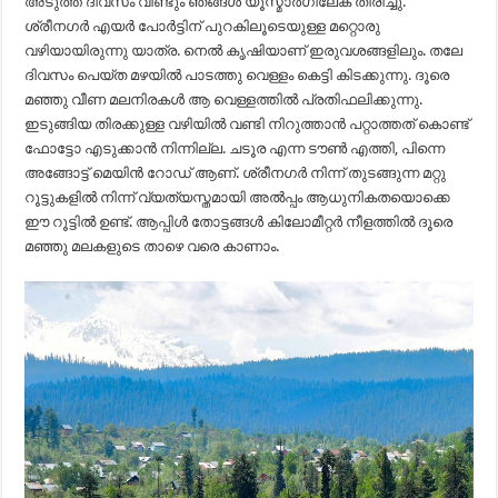
അടുത്ത ദിവസം വീണ്ടും ഞങ്ങൾ യൂസ്മാർഗിലേക് തിരിച്ചു.
ശ്രീനഗർ എയർ പോർട്ടിന് പുറകിലൂടെയുള്ള മറ്റൊരു
വഴിയായിരുന്നു യാത്ര. നെൽ കൃഷിയാണ് ഇരുവശങ്ങളിലും. തലേ
ദിവസം പെയ്ത മഴയിൽ പാടത്തു വെള്ളം കെട്ടി കിടക്കുന്നു. ദൂരെ
മഞ്ഞു വീണ മലനിരകൾ ആ വെള്ളത്തിൽ പ്രതിഫലിക്കുന്നു.
ഇടുങ്ങിയ തിരക്കുള്ള വഴിയിൽ വണ്ടി നിറുത്താൻ പറ്റാത്തത് കൊണ്ട്
ഫോട്ടോ എടുക്കാൻ നിന്നില്ല. ചടൂര എന്ന ടൗൺ എത്തി, പിന്നെ
അങ്ങോട്ട് മെയിൻ റോഡ് ആണ്. ശ്രീനഗർ നിന്ന് തുടങ്ങുന്ന മറ്റു
റൂട്ടുകളിൽ നിന്ന് വ്യത്യസ്തമായി അൽപ്പം ആധുനികതയൊക്കെ
ഈ റൂട്ടിൽ ഉണ്ട്. ആപ്പിൾ തോട്ടങ്ങൾ കിലോമീറ്റർ നീളത്തിൽ ദൂരെ
മഞ്ഞു മലകളുടെ താഴെ വരെ കാണാം.