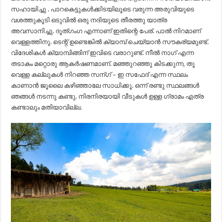
സഹായിച്ചു . പാറകെട്ടുകൾക്കിടയിലൂടെ വരുന്ന അരുവിയുടെ
വശത്തുകൂടി ഒടുവിൽ ഒരു നദിയുടെ തീരത്തു യാത്ര
അവസാനിച്ചു. ദൂത്ഗംഗ എന്നാണ് ഇതിന്റെ പേര്. പാൽ നിറമാണ്
വെള്ളത്തിനു. ടെന്റ് ഉണ്ടെങ്കിൽ ക്യാമ്പ് ചെയ്യാൻ സൗകര്യമുണ്ട്.
വിദേശികൾ ക്യാമ്പിങ്ങിന് ഇവിടെ വരാറുണ്ട്. നീൽ നാഗ് എന്ന
തടാകം മറ്റൊരു ആകർഷണമാണ്. മഞ്ഞുറഞ്ഞു കിടക്കുന്ന, തൂ
വെള്ള കല്ലുകൾ നിറഞ്ഞ സന്ഗ് – ഇ സഫേദ് എന്ന സ്ഥലം
കാണാൻ ജൂലൈ കഴിഞ്ഞാലേ സാധിക്കൂ. ഒന്ന് രണ്ടു സ്ഥലങ്ങൾ
ഞങ്ങൾ നടന്നു കണ്ടു. നിരനിരയായി വീടുകൾ ഉള്ള ഗ്രാമം എത്ര
കണ്ടാലും മതിയാവില്ല.