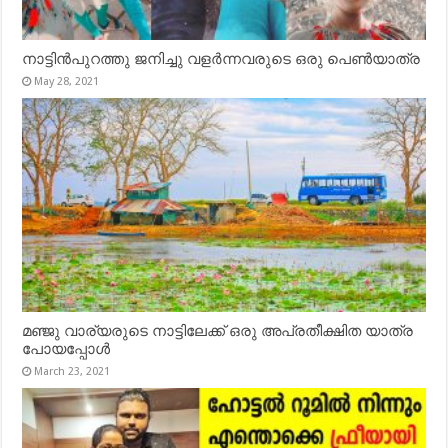
നാട്ടിൻപുറത്തു ജനിച്ചു വളർന്നവരുടെ ഒരു പെൺയാത്ര
May 28, 2021
മഞ്ജു വാര്യരുടെ നാട്ടിലേക്ക് ഒരു അപ്രതീക്ഷിത യാത്ര
പോയപ്പോൾ
March 23, 2021