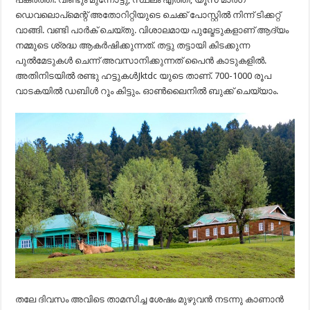
ഡെവലൊപ്മെന്റ് അതോറിറ്റിയുടെ ചെക്ക് പോസ്റ്റിൽ നിന്ന് ടിക്കറ്റ്
വാങ്ങി. വണ്ടി പാർക് ചെയ്തു. വിശാലമായ പുല്മേടുകളാണ് ആദ്യം
നമ്മുടെ ശ്രദ്ധ ആകർഷിക്കുന്നത്. തട്ടു തട്ടായി കിടക്കുന്ന
പുൽമേടുകൾ ചെന്ന് അവസാനിക്കുന്നത് പൈൻ കാടുകളിൽ.
അതിനിടയിൽ രണ്ടു ഹട്ടുകൾJktdc യുടെ താണ്. 700-1000 രൂപ
വാടകയിൽ ഡബിൾ റൂം കിട്ടും. ഓൺലൈനിൽ ബുക്ക്‌ ചെയ്യാം.
തലേ ദിവസം അവിടെ താമസിച്ച ശേഷം മുഴുവൻ നടന്നു കാണാൻ