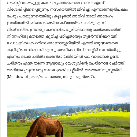
വയസ്സ് വരെയുള്ള കാലഘട്ടം അജ്ഞാത വാസം എന്ന്
വിശേഷിപ്പിക്കപ്പെടുന്നു. നസറെത്തിൽ ജീവിച്ചു എന്നാണ് ഭൂരിപക്ഷം
പേരും പറയുന്നതെങ്കിലും കൂടുതൽ അറിവിനായി അദ്ദേഹം
ഇന്ത്യയിൽ ഹിമാലയത്തിലേക്ക് യാത്ര ചെയ്തു എന്ന്
വിശ്വസിക്കുന്നവരും കുറവല്ല. പുരിയിലെ ആചാര്യൻമാരിൽ
നിന്ന് ഹിന്ദു മതത്തെ കുറിച്ച് പഠിച്ചതായും തുടർന്ന് ടിബറ്റ് വഴി
ലഡാക്കിലെ ഹെമിസ് മൊണാസ്റ്ററിയിൽ എത്തി ബുദ്ധമതതെ
കുറിച്ച് മനസിലാക്കി എന്നും അവിടെ നിന്ന് കാശ്മീർ സന്ദർശിച്ചു
എന്നും ഒക്കെ ചരിത്രകാരൻമാർക്കിടയിൽ പല വാദങ്ങൾ ഉണ്ട്.
ചരിത്രം എന്ത് തന്നെ ആയാലും യേശുവിന്റെ പേരിനോട് ചേർത്ത്
അറിയപ്പെടുന്ന ഒരു സ്ഥലം ഉണ്ട് കശ്മീരിൽ. അതാണ് യൂസ്മാർഗ്.
(Meadow of Jesus,Yusa=യേശു, marg =പുൽമേട് ).