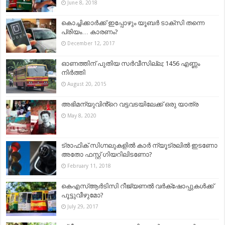
June 8, 2018
കൊച്ചിക്കാര്‍ക്ക് ഇപ്പോഴും യൂബര്‍ ടാക്സി തന്നെ
പ്രിയം… കാരണം?
December 12, 2017
ഓണത്തിന് പുതിയ സര്‍വീസില്ല; 1456 എണ്ണം
നിര്‍ത്തി
August 20, 2015
അഭിമന്യുവിൻ്റെ വട്ടവടയിലേക്ക് ഒരു യാത്ര
May 8, 2020
ട്രാഫിക് സിഗ്നലുകളില്‍ കാര്‍ ന്യൂട്രലില്‍ ഇടണോ
അതോ ഫസ്റ്റ് ഗിയറിലിടണോ?
February 11, 2018
കെഎസ്ആര്‍ടിസി റീജ്യണല്‍ വര്‍ക്‌ഷോപ്പുകള്‍ക്ക്
പൂട്ടുവീഴുമോ?
July 29, 2017