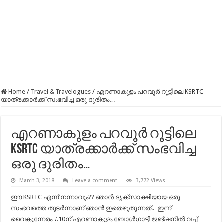
Home
/
Travel & Travelogues
/
എറണാകുളം പറവൂര്‍ റൂട്ടിലെ KSRTC
യാത്രക്കാര്‍ക്ക് സംഭവിച്ച ഒരു ദുരിതം…
എറണാകുളം പറവൂര്‍ റൂട്ടിലെ
KSRTC യാത്രക്കാര്‍ക്ക് സംഭവിച്ച
ഒരു ദുരിതം…
March 3, 2018
Leave a comment
3,772 Views
ഈ KSRTC എന്ന് നന്നാവും?? ഞാൻ ദൃക്‌സാക്ഷിയായ ഒരു
സംഭവത്തെ തുടർന്നാണ് ഞാൻ ഇതെഴുതുന്നത്.. ഇന്ന്
വൈകുന്നേരം 7.10ന് എറണാകുളം ബോൾഗാട്ടി ജങ്ഷനിൽ വച്ച്