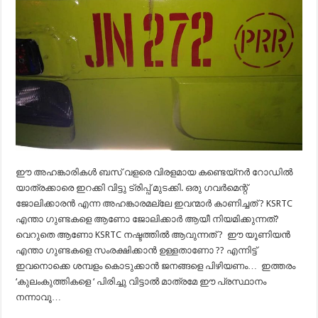
ഈ അഹങ്കാരികൾ ബസ് വളരെ വിരളമായ കണ്ടെയ്നർ റോഡിൽ
യാത്രക്കാരെ ഇറക്കി വിട്ടു ട്രിപ്പ് മുടക്കി. ഒരു ഗവർമെന്റ്
ജോലിക്കാരൻ എന്ന അഹങ്കാരമല്ലേ ഇവന്മാർ കാണിച്ചത് ? KSRTC
എന്താ ഗുണ്ടകളെ ആണോ ജോലിക്കാർ ആയീ നിയമിക്കുന്നത്?
വെറുതെ ആണോ KSRTC നഷ്ടത്തിൽ ആവുന്നത് ? ഈ യൂണിയന്‍
എന്താ ഗുണ്ടകളെ സംരക്ഷിക്കാൻ ഉള്ളതാണോ ?? എന്നിട്ട്
ഇവനൊക്കെ ശമ്പളം കൊടുക്കാൻ ജനങ്ങളെ പിഴിയണം… ഇത്തരം
‘കുലംകുത്തികളെ ‘ പിരിച്ചു വിട്ടാൽ മാത്രമേ ഈ പ്രസ്ഥാനം
നന്നാവൂ…