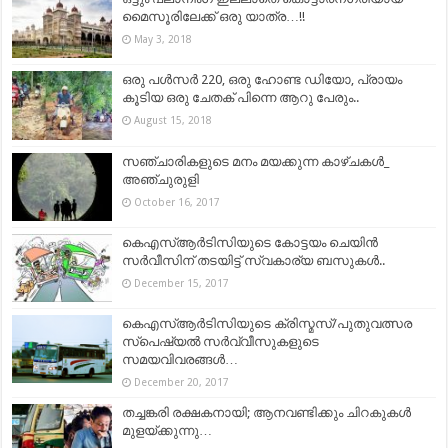
മൈസൂരിലേക്ക് ഒരു യാത്ര…!!
May 3, 2018
ഒരു പൾസർ 220, ഒരു ഹോണ്ട ഡിയോ, പ്രായം
കൂടിയ ഒരു ചേതക് പിന്നെ ആറു പേരും..
August 15, 2018
സഞ്ചാരികളുടെ മനം മയക്കുന്ന കാഴ്ചകള്‍_
അഞ്ചുരുളി
October 16, 2017
കെഎസ്ആര്‍ടിസിയുടെ കോട്ടയം ചെയിൻ
സർവീസിന് തടയിട്ട് സ്വകാര്യ ബസുകൾ..
December 15, 2017
കെഎസ്ആര്‍ടിസിയുടെ ക്രിസ്മസ്/പുതുവത്സര
സ്പെഷ്യല്‍ സര്‍വ്വീസുകളുടെ
സമയവിവരങ്ങള്‍…
December 20, 2017
തച്ചങ്കരി രക്ഷകനായി; ആനവണ്ടിക്കും ചിറകുകൾ
മുളയ്ക്കുന്നു…