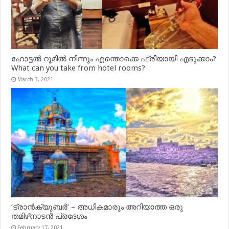
ഹോട്ടൽ റൂമിൽ നിന്നും എന്തൊക്കെ ഫ്രീയായി എടുക്കാം?
What can you take from hotel rooms?
March 3, 2021
‘ട്രാൻക്യുബർ’ – അധികമാരും അറിയാത്ത ഒരു
തമിഴ്‌നാടൻ പ്രദേശം
February 17, 2021