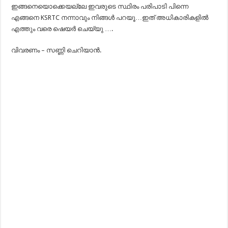
ഇങ്ങനെയൊക്കെയല്ലേ ഇവരുടെ സ്ഥിരം പരിപാടി പിന്നെ
എങ്ങനെ KSRTC നന്നാവും നിങ്ങൾ പറയൂ…ഇത് അധികാരികളിൽ
എത്തും വരെ ഷെയർ ചെയ്യു ….
വിവരണം – സണ്ണി ചെറിയാന്‍.