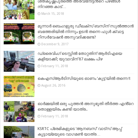
ശ്രീകൃഷ്ണപുരത്തെ അരവിന്ദേട്ടന്‍റെ പഴങ്ങൾ
നിറഞ്ഞ കാട്…
March 15, 2018
മൂന്നാർ ബെംഗളൂരു ഡീലക്‌സ് ബസിന് സുൽത്താൻ
ബത്തേരിയില്‍ നിന്നും ഉടൻ തന്നെ ഫുൾ ക്വാട്ട
റിസർവേഷൻ അനുവദിക്കണ്ടേ?
December 9, 2017
ഡ്രൈവിംഗ് ടെസ്റ്റില്‍ തോറ്റതിന് ആര്‍ടിഎയെ
കളിയാക്കി; യുവാവിന് 87 ലക്ഷം പിഴ
February 11, 2018
കെഎസ്ആര്‍ടിസിയുടെ ഓണം ‘കുട്ട’യിൽ തന്നെ !!
August 26, 2016
ഓർമ്മയിൽ ഒരു പുത്തൻ അനുഭൂതി തീർത്ത എൻ്റെ
തൊള്ളയിരം കണ്ടി യാത്ര..
February 11, 2018
KSRTC പ്രേമികളുടെ ‘ആനബസ്’ വാട്സ് ആപ്പ്
കൂട്ടായ്മയുടെ വാഗമൺ യാത്ര…