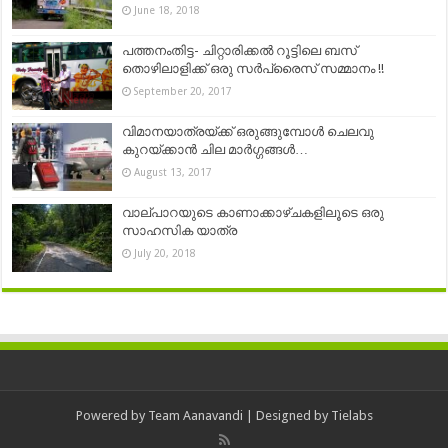
June 18, 2018
പത്തനംതിട്ട- ചിറ്റാരിക്കല്‍ റൂട്ടിലെ ബസ്
തൊഴിലാളിക്ക് ഒരു സര്‍പ്രൈസ് സമ്മാനം !!
September 20, 2017
വിമാനയാത്രയ്ക്ക് ഒരുങ്ങുമ്പോൾ ചെലവു
കുറയ്ക്കാൻ ചില മാർഗ്ഗങ്ങൾ…
August 13, 2017
വാല്പാറയുടെ കാണാക്കാഴ്ചകളിലൂടെ ഒരു
സാഹസിക യാത്ര
July 20, 2018
Powered by
Team Aanavandi
| Designed by
Tielabs