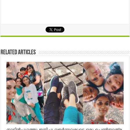
Related Articles
നാട്ടിൻപുറത്തു ജനിച്ചു വളർന്നവരുടെ ഒരു പെൺയാത്ര