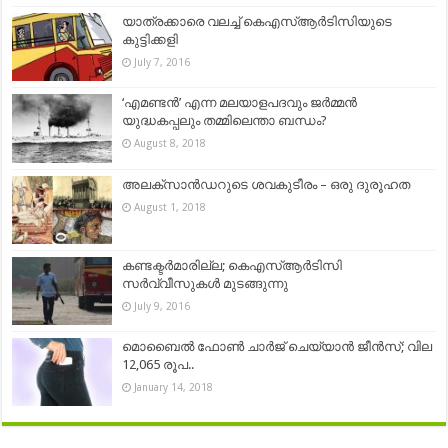
യാത്രക്കാരെ വലച്ച് കെഎസ്ആര്‍ടിസിയുടെ
കുട്ടിക്കളി
July 7, 2016
‘എമണ്ടൻ’ എന്ന മലയാളപദവും ജർമ്മൻ
യുദ്ധകപ്പലും തമ്മിലെന്താ ബന്ധം?
August 8, 2018
അലക്സാൻഡറുടെ ശവകുടീരം – ഒരു ദുരൂഹത
August 1, 2018
കണ്ടക്ടര്‍മാരില്ല; കെഎസ്ആര്‍ടിസി
സര്‍വ്വീസുകള്‍ മുടങ്ങുന്നു
July 9, 2016
മൊബൈൽ ഫോൺ ചാർജ് ചെയ്യാൻ ജീൻസ്; വില
12,065 രൂപ..
January 14, 2018