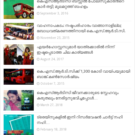
കെഎസ്ആര്‍ടിസി ബസ്സില്‍ പോലിസുകാരന്‍റെ
കാര്‍ തട്ടി; മൂലമറ്റത്ത് ബഹളം
September 3, 2016
വാഹനാപകടം: നഷ്ടപരിഹാരം വാങ്ങാനാളില്ല;
ബോധവത്കരണത്തിനായി കെ.എസ്.ആര്‍.ടി.സി.
November 23, 2015
എയര്‍ഹോസ്റ്റസുമാര്‍ യാത്രക്കാരില്‍ നിന്ന്
ഇഷ്ടപ്പെടാത്ത ചില കാര്യങ്ങള്‍
August 24, 2017
കെ.എസ്‌.ആര്‍.ടി.സിക്ക്‌ 1,300 കോടി വായ്‌പയുമായി
ബാങ്ക്‌ കണ്‍സോര്‍ഷ്യം
October 7, 2015
കെഎസ്ആര്‍ടിസി ജീവനക്കാരുടെ സ്നേഹവും
കരുതലും നേരിട്ടനുഭവിച്ചപ്പോള്‍…
March 27, 2018
ട്രെയിനുകളില്‍ ഇനി റിസർവേഷൻ ചാർട്ട് നഹി
നഹി…
February 18, 2018