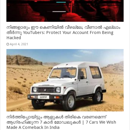
നിങ്ങളാരും ഈ കെണിയിൽ വീഴല്ലേ, വീണാൽ എല്ലാം
തീർന്നു YouTubers: Protect Your Account From Being
Hacked
April 4, 2021
നിർത്തിപ്പോയിട്ടും ആളുകൾ തിരികെ വരണമെന്ന്
ആഗ്രഹിക്കുന്ന 7 കാർ മോഡലുകൾ | 7 Cars We Wish
Made A Comeback In India