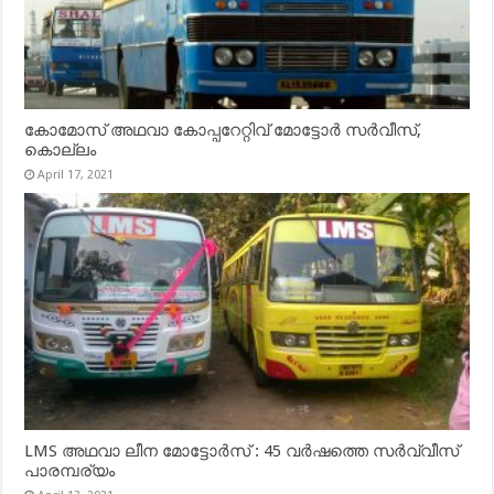
കോമോസ് അഥവാ കോപ്പറേറ്റിവ് മോട്ടോര്‍ സര്‍വീസ്,
കൊല്ലം
April 17, 2021
LMS അഥവാ ലീന മോട്ടോർസ് : 45 വർഷത്തെ സർവ്വീസ്
പാരമ്പര്യം