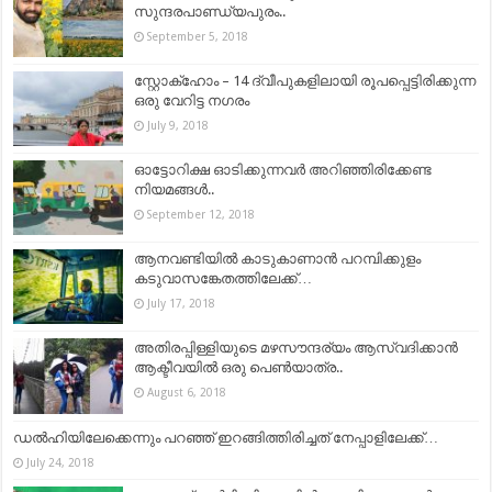
സുന്ദരപാണ്ഡ്യപുരം..
September 5, 2018
സ്റ്റോക്ഹോം – 14 ദ്വീപുകളിലായി രൂപപ്പെട്ടിരിക്കുന്ന
ഒരു വേറിട്ട നഗരം
July 9, 2018
ഓട്ടോറിക്ഷ ഓടിക്കുന്നവർ അറിഞ്ഞിരിക്കേണ്ട
നിയമങ്ങൾ..
September 12, 2018
ആനവണ്ടിയിൽ കാടുകാണാൻ പറമ്പിക്കുളം
കടുവാസങ്കേതത്തിലേക്ക്…
July 17, 2018
അതിരപ്പിള്ളിയുടെ മഴസൗന്ദര്യം ആസ്വദിക്കാൻ
ആക്ടീവയിൽ ഒരു പെൺയാത്ര..
August 6, 2018
ഡൽഹിയിലേക്കെന്നും പറഞ്ഞ് ഇറങ്ങിത്തിരിച്ചത് നേപ്പാളിലേക്ക്…
July 24, 2018