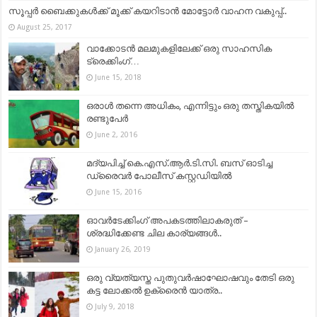
സൂപ്പര്‍ ബൈക്കുകള്‍ക്ക് മൂക്ക് കയറിടാന്‍ മോട്ടോര്‍ വാഹന വകുപ്പ്..
August 25, 2017
വാക്കോടൻ മലമുകളിലേക്ക് ഒരു സാഹസിക
ട്രെക്കിംഗ്…
June 15, 2018
ഒരാൾ തന്നെ അധികം, എന്നിട്ടും ഒരു തസ്തികയിൽ
രണ്ടുപേർ
June 2, 2016
മദ്യപിച്ച് കെ.എസ്.ആര്‍.ടി.സി. ബസ് ഓടിച്ച
ഡ്രൈവര്‍ പോലീസ് കസ്റ്റഡിയില്‍
June 15, 2016
ഓവർടേക്കിംഗ് അപകടത്തിലാകരുത് –
ശ്രദ്ധിക്കേണ്ട ചില കാര്യങ്ങൾ..
January 26, 2019
ഒരു വ്യത്യസ്ത പുതുവർഷാഘോഷവും തേടി ഒരു
കട്ട ലോക്കൽ ഉക്രൈൻ യാത്ര..
July 9, 2018