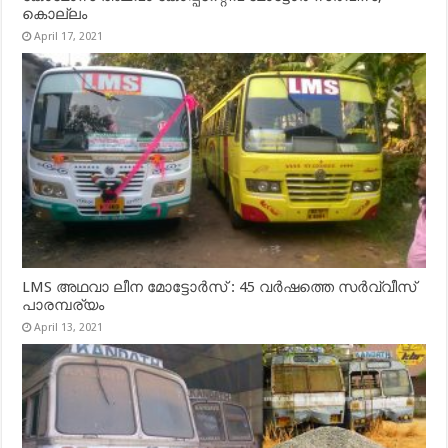
കൊല്ലം
April 17, 2021
LMS അഥവാ ലീന മോട്ടോർസ് : 45 വർഷത്തെ സർവ്വീസ്
പാരമ്പര്യം
April 13, 2021