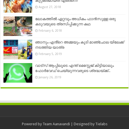
കുറ്റകരമായത് എങ്ങനെ?
August 27, 2018
ലോകത്തില്‍ ഏറ്റവും അധികം ഫാന്‍സുള്ള ഒരു
കടുവയുടെ ത്രസിപ്പിക്കുന്ന കഥ
February 6, 2018
ഞാനും എൻ്റെ അമ്മയും കൂടി മാഞ്ചോല യിലേക്ക്
നടത്തിയ യാത്ര
February 5, 2019
വാട്‌സ് ആപ്പിലൂടെ എന്ത് മെസ്സേജ് കിട്ടിയാലും
ഫോർവേഡ് ചെയ്യുന്നവരുടെ ശ്രദ്ധയ്ക്ക്..
January 26, 2019
Powered by
Team Aanavandi
| Designed by
Tielabs