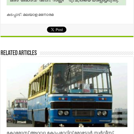
കടപ്പാട് : മലയാള മനോരമ
Related Articles
കോമോസ് അഥവാ കോപ്പറേറ്റിവ് മോട്ടോര്‍ സര്‍വീസ്,