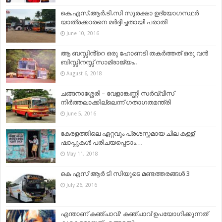
കെ.എസ്.ആർ.ടി.സി സുരക്ഷാ ഉദ്യോഗസ്ഥർ
യാത്രക്കാരനെ മർദ്ദിച്ചതായി പരാതി
June 10, 2016
ആ ബസ്സിൻ്റെ ഒരു ഹോണടി തകർത്തത് ഒരു വൻ
ബിസ്സിനസ്സ് സാമ്രാജ്യം..
August 6, 2018
ചങ്ങനാശ്ശേരി – വേളാങ്കണ്ണി സര്‍വ്വീസ്
നിര്‍ത്തലാക്കില്ലെന്ന് ഗതാഗതമന്ത്രി
June 5, 2016
കേര‌ളത്തിലെ ഏറ്റവും പ്രശസ്തമായ ചില കള്ള്
ഷാ‌‌‌പ്പുകള്‍ പരിചയപ്പെടാം…
May 11, 2018
കെ എസ് ആർ ടി സിയുടെ മണ്ടത്തരങ്ങൾ 3
July 26, 2016
എന്താണ് കഞ്ചാവ്? കഞ്ചാവ് ഉപയോഗിക്കുന്നത്