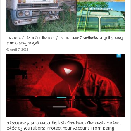
കണ്ടത്ത് ട്രാൻസ്‌പോർട്ട് : പാലക്കാട് ചരിത്രം കുറിച്ച ഒരു
ബസ് ഓപ്പറേറ്റർ
April 7, 2021
നിങ്ങളാരും ഈ കെണിയിൽ വീഴല്ലേ, വീണാൽ എല്ലാം
തീർന്നു YouTubers: Protect Your Account From Being