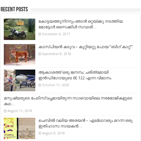
Recent Posts
കോട്ടയത്തുനിന്നും ഞാന്‍ ഒറ്റയ്ക്കു നടത്തിയ
മോട്ടോർ സൈക്കിൾ സവാരി…
December 6, 2017
കാസ്പിയൻ കടുവ – കുറ്റിയറ്റു പോയ ”ബിഗ് കാറ്റ് ”
September 8, 2018
ആകാശത്ത് ഒരു ജനനം; ചരിത്രമായി
ഇൻഡിഗോയുടെ 6E 122 എന്ന വിമാനം
October 11, 2020
മനുഷ്യരുടെ പേടിസ്വപ്നമായിരുന്ന സാവൊയിലെ നരഭോജികളുടെ
കഥ…
August 11, 2018
ചെമ്പിൽ വലിയ അരയൻ – എല്ലാവരും മറന്ന ഒരു
ഇതിഹാസ നായകൻ…
August 8, 2018