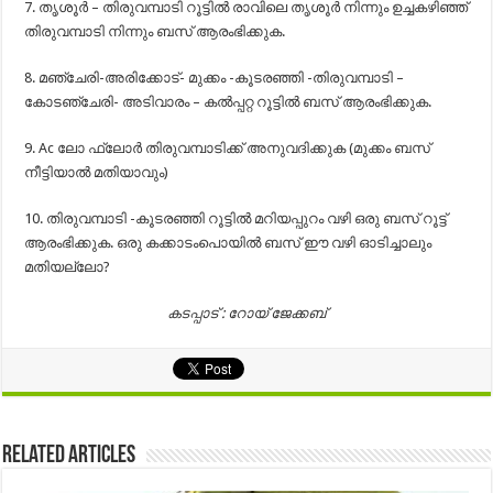
7. തൃശൂർ – തിരുവമ്പാടി റൂട്ടിൽ രാവിലെ തൃശൂർ നിന്നും ഉച്ചകഴിഞ്ഞ്
തിരുവമ്പാടി നിന്നും ബസ് ആരംഭിക്കുക.
8. മഞ്ചേരി-അരിക്കോട്- മുക്കം -കൂടരഞ്ഞി -തിരുവമ്പാടി –
കോടഞ്ചേരി- അടിവാരം – കൽപ്പറ്റ റൂട്ടിൽ ബസ് ആരംഭിക്കുക.
9. Ac ലോ ഫ്ലോർ തിരുവമ്പാടിക്ക് അനുവദിക്കുക (മുക്കം ബസ്
നീട്ടിയാൽ മതിയാവും)
10. തിരുവമ്പാടി -കൂടരഞ്ഞി റൂട്ടിൽ മറിയപ്പുറം വഴി ഒരു ബസ് റൂട്ട്
ആരംഭിക്കുക. ഒരു കക്കാടംപൊയിൽ ബസ് ഈ വഴി ഓടിച്ചാലും
മതിയല്ലോ?
കടപ്പാട് : റോയ് ജേക്കബ്‌
Related Articles