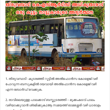
1. തിരുവമ്പാടി -കൂടരഞ്ഞി റൂട്ടിൽ അൽഫോൻസ കോളെജ് വഴി
പോവുന്ന ബസുകളിൽ ദയവായി അൽഫോൻസ കോളെജ് വഴി
എന്ന ബോർഡ് വെക്കുക.
2. രാവിലെയുള്ള പാലക്കാട് ബസ്കൂടരഞ്ഞി – മുക്കംകടവ് പാലം
വഴിയാക്കുവാൻ ശ്രമിക്കുക.(ആ സമയത്ത് ഓമശ്ശേരി വഴി ധാരാളം