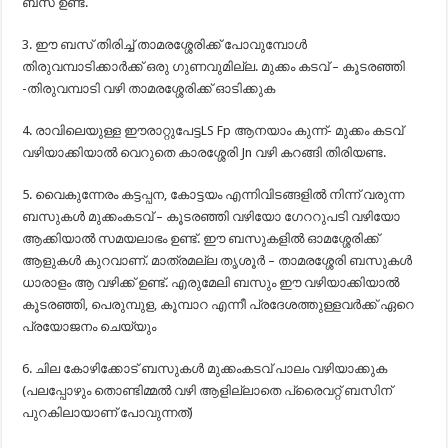
ബസ് ഉണ്ട്.
3. ഈ ബസ് തിരിച്ച് താമരശ്ശേരിക്ക് പോവുമ്പോൾ
തിരുവമ്പാടിക്കാർക്ക് ഒരു ഗുണവുമില്ല. മുക്കം കടവ് – കൂടരഞ്ഞി
-തിരുവമ്പാടി വഴി താമരശ്ശേരിക്ക് ഓടിക്കുക
4. രാവിലെയുള്ള ഈരാറ്റുപേട്ടLS Fp ആനയാം കുന്ന്- മുക്കം കടവ്
വഴിയാക്കിയാൽ വെറുതെ കാരശ്ശേരി Jn വഴി കറങ്ങി തിരിയണ്ട.
5. വൈകുന്നേരം കട്ടപ്പന, കോട്ടയം എന്നിവിടങ്ങളിൽ നിന്ന് വരുന്ന
ബസുകൾ മുക്കംകടവ്‌ – കൂടരഞ്ഞി വഴിയോ ഗേററുപടി വഴിയോ
ആക്കിയാൽ സമയലാഭം ഉണ്ട്. ഈ ബസുകളിൽ ഓമശ്ശേരിക്ക്
ആളുകൾ കുറവാണ്. മാത്രമല്ല തൃശൂർ – താമരശ്ശേരി ബസുകൾ
ധാരാളം ആ വഴിക്ക് ഉണ്ട്. എരുമേലി ബസും ഈ വഴിയാക്കിയാൽ
കൂടരഞ്ഞി, പെരുമ്പുള, കൂമ്പാറ എന്നീ പ്രദേശത്തുള്ളവർക്ക് ഏറെ
പ്രയോജനം ചെയ്യും
6. ചില കോഴിക്കോട് ബസുകൾ മുക്കംകടവ് പാലം വഴിയാക്കുക
(പലപ്പോഴും തൊണ്ടിമ്മൽ വഴി ആളില്ലാതെ പ്രൈവറ്റ് ബസിന്
പുറകിലായാണ് പോവുന്നത്)