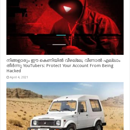
നിങ്ങളാരും ഈ കെണിയിൽ വീഴല്ലേ, വീണാൽ എല്ലാം
തീർന്നു YouTubers: Protect Your Account From Being
Hacked
April 4, 2021