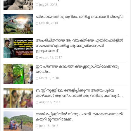
July 25, 2018
ഹിമാലയത്തിനു മുൻപേ ജനിച്ച ഡെക്കാൻ ട്രാപ്പ് !!!
May 18, 2018
അപരിചിതനായ ആ വ്യക്തിയെ എയർപോർട്ടിൽ
സമയത്ത്‌ എത്തിച്ച ആ മനുഷ്യസ്നേഹി
ഇദ്ദേഹമാണ്…
August 13, 2017
ഈ പ്രണയ കാലത്ത് ക്യഷ്ണഗുഡിയിലേക്ക് ഒരു
യാത്ര…
March 6, 2018
ബസ്സിനുള്ളിലെ ഞെട്ടിപ്പിക്കുന്ന അത്യപൂർവ
കാഴ്ചകൾ തുറന്ന് പറഞ്ഞ് ഒരു വനിതാ കണ്ടക്ടർ…
August 6, 2017
അതിരപ്പിള്ളിയിൽ നിന്നും പഴനി, കൊടൈക്കനാൽ
കയറി മൂന്നാറിലേക്ക്..
June 18, 2018