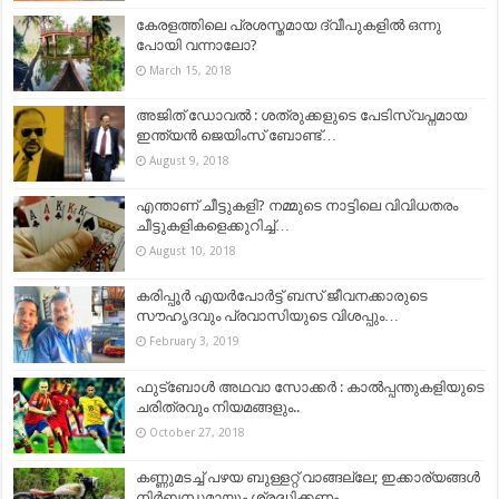
കേരളത്തിലെ പ്രശസ്തമായ ദ്വീപുകളിൽ ഒന്നു
പോയി വന്നാലോ?
March 15, 2018
അജിത് ഡോവൽ : ശത്രുക്കളുടെ പേടിസ്വപ്നമായ
ഇന്ത്യൻ ജെയിംസ് ബോണ്ട്…
August 9, 2018
എന്താണ് ചീട്ടുകളി? നമ്മുടെ നാട്ടിലെ വിവിധതരം
ചീട്ടുകളികളെക്കുറിച്ച്…
August 10, 2018
കരിപ്പൂർ എയർപോർട്ട് ബസ് ജീവനക്കാരുടെ
സൗഹൃദവും പ്രവാസിയുടെ വിശപ്പും…
February 3, 2019
ഫുട്‍ബോൾ അഥവാ സോക്കർ : കാൽപ്പന്തുകളിയുടെ
ചരിത്രവും നിയമങ്ങളും..
October 27, 2018
കണ്ണുമടച്ച് പഴയ ബുള്ളറ്റ് വാങ്ങല്ലേ; ഇക്കാര്യങ്ങള്‍
നിര്‍ബന്ധമായും ശ്രദ്ധിക്കണം