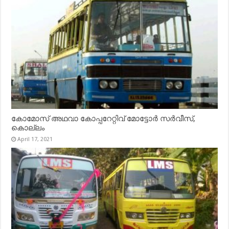
കോമോസ് അഥവാ കോപ്പറേറ്റിവ് മോട്ടോര്‍ സര്‍വീസ്,
കൊല്ലം
April 17, 2021