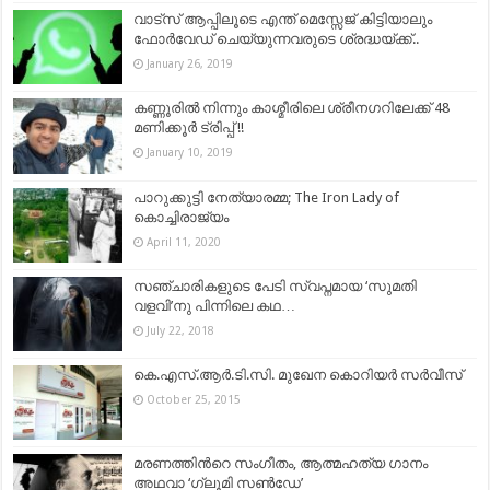
വാട്‌സ് ആപ്പിലൂടെ എന്ത് മെസ്സേജ് കിട്ടിയാലും
ഫോർവേഡ് ചെയ്യുന്നവരുടെ ശ്രദ്ധയ്ക്ക്..
January 26, 2019
കണ്ണൂരിൽ നിന്നും കാശ്മീരിലെ ശ്രീനഗറിലേക്ക് 48
മണിക്കൂർ ട്രിപ്പ് !!
January 10, 2019
പാറുക്കുട്ടി നേത്യാരമ്മ; The Iron Lady of
കൊച്ചിരാജ്യം
April 11, 2020
സഞ്ചാരികളുടെ പേടി സ്വപ്നമായ ‘സുമതി
വളവി’നു പിന്നിലെ കഥ…
July 22, 2018
കെ.എസ്.ആര്‍.ടി.സി. മുഖേന കൊറിയര്‍ സര്‍വീസ്
October 25, 2015
മരണത്തിന്‍റെ സംഗീതം, ആത്മഹത്യ ഗാനം
അഥവാ ‘ഗ്ലൂമി സൺഡേ’