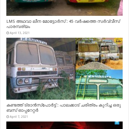
LMS അഥവാ ലീന മോട്ടോർസ് : 45 വർഷത്തെ സർവ്വീസ്
പാരമ്പര്യം
April 13, 2021
കണ്ടത്ത് ട്രാൻസ്‌പോർട്ട് : പാലക്കാട് ചരിത്രം കുറിച്ച ഒരു
ബസ് ഓപ്പറേറ്റർ
April 7, 2021