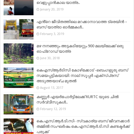
വെളുപ്പാൻകാല യാത്ര..
January 20, 2019
എൻ്റെ ജീവിതത്തിലെ മറക്കാനാവാത്ത ട്രെയിൻ –
ബസ് യാത്രാ ഓർമ്മകൾ..
February 3, 2019
മഴ നനഞ്ഞും അട്ടകടിയേറ്റും 900 മലയിലേക്ക് ഒരു
ഓഫ്‌റോഡ് യാത്ര
June 30, 2018
കെഎസ്ആര്‍ടിസി കോഴിക്കോട് -ബെംഗളൂരു ബസ്
സമയപ്പട്ടികയായി: നാല് സൂപ്പർ എക്സ്പ്രസ്
അടുത്തയാഴ്ച മുതൽ
August 13, 2017
കണ്ണൂർ എയർപോർട്ടിലേക്ക് KURTC യുടെ ചിൽ
സർവ്വീസുകൾ..
February 12, 2019
കെ.എസ്.ആര്‍.ടി.സി- സ്വകാര്യ ബസ് ജീവനക്കാര്‍
തമ്മില്‍ സംഘര്‍ഷം കെ.എസ്.ആര്‍.ടി.സി കണ്ടക്ടര്‍ക്ക്
പരുക്ക്