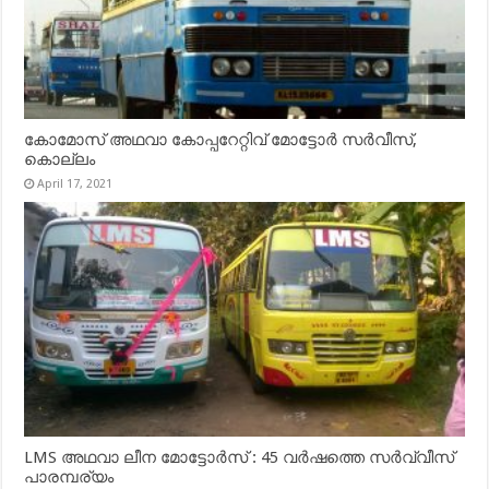
കോമോസ് അഥവാ കോപ്പറേറ്റിവ് മോട്ടോര്‍ സര്‍വീസ്,
കൊല്ലം
April 17, 2021
LMS അഥവാ ലീന മോട്ടോർസ് : 45 വർഷത്തെ സർവ്വീസ്
പാരമ്പര്യം