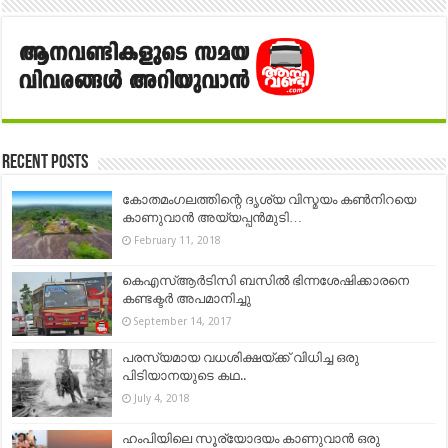
Recent Posts
കോതമംഗലത്തിന്റെ ദൃശ്യ വിസ്മയം കൺനിറയെ
കാണുവാൻ അയ്യപ്പന്‍മുടി…
February 11, 2018
കെഎസ്ആർടിസി ബസിൽ ഭിന്നശേഷിക്കാരനെ
കണ്ടക്ടർ അപമാനിച്ചു
September 14, 2017
പരസ്യമായ വധശിക്ഷയ്ക്ക് വിധിച്ച ഒരു
പിടിയാനയുടെ കഥ..
July 4, 2018
ഹംപിയിലെ സൂര്യോദയം കാണുവാൻ ഒരു