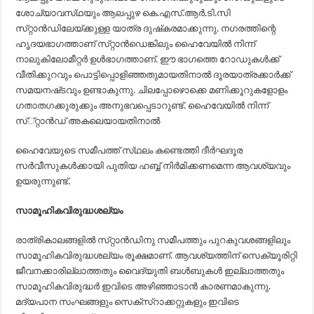
ശോച്യാവസ്‌ഥയും ആലപ്പുഴ കെ.എസ്‌.ആര്‍.ടി.സി
സ്‌റ്റാന്‍ഡിലേയ്‌ക്കുള്ള യാത്ര ദുഷ്‌കരമാക്കുന്നു. നഗരത്തിന്റെ
ഹൃദയഭാഗത്താണ്‌ സ്‌റ്റാന്‍ഡെങ്കിലും ഹൈവേയില്‍ നിന്ന്‌
നാലുകിലോമീറ്റര്‍ ഉള്‍ഭാഗത്താണ്‌. ഈ ഭാഗത്തെ റോഡുകള്‍ക്ക്‌
വീതിക്കുറവും പൊട്ടിപ്പൊളിഞ്ഞതുമായതിനാല്‍ ദൂരയാത്രക്കാര്‍ക്ക്‌
സമയനഷ്‌ടവും ഉണ്ടാകുന്നു. ചിലപ്പോഴൊക്കെ മണിക്കൂറുകളോളം
ഗതാതഗക്കുരുക്കും അനുഭവപ്പെടാറുണ്ട്‌. ഹൈവേയില്‍ നിന്ന്‌
സ്‌്റ്റാന്‍ഡ്‌ അകലെയായതിനാല്‍
ഹൈവേയുടെ സമീപത്ത്‌ സ്‌ഥലം കണ്ടെത്തി ദീര്‍ഘദൂര
സര്‍വീസുകള്‍ക്കായി പുതിയ ഹബ്ബ്‌ നിര്‍മിക്കണമെന്ന ആവശ്യവും
ഉയരുന്നുണ്ട്‌.
സാമൂഹികവിരുദ്ധശല്യം
രാത്രികാലങ്ങളില്‍ സ്‌റ്റാന്‍ഡിനു സമീപത്തും പുറകുവശങ്ങളിലും
സാമൂഹികവിരുദ്ധശല്യം രൂക്ഷമാണ്‌. ആവശ്യത്തിന്‌ സെക്യൂരിറ്റി
ജീവനക്കാരില്ലാത്തതും വൈദ്യുതി ബള്‍ബുകള്‍ ഇല്ലാത്തതും
സാമൂഹികവിരുദ്ധര്‍ ഇവിടെ അഴിഞ്ഞാടാന്‍ കാരണമാകുന്നു.
മദ്യപാന സംഘങ്ങളും സെക്‌സ്‌റാക്കറ്റുകളും ഇവിടെ