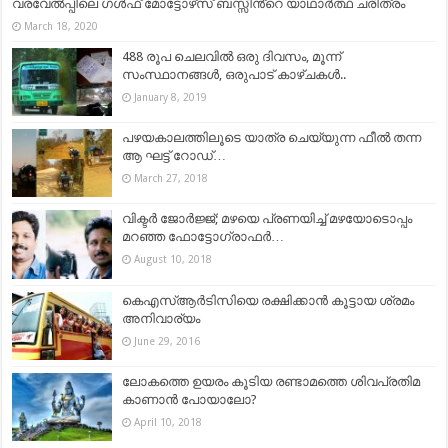
വരവേൽപ്പിലെ ഗൾഫ് മോട്ടോഴ്‌സ് ബസ്സിൻ്റെ യാഥാർത്ഥ ചരിത്രം
March 18, 2020
488 രൂപ ചെലവിൽ ഒരു ദിവസം, മൂന്ന്
സംസ്ഥാനങ്ങൾ, ഒരുപാട് കാഴ്ചകൾ..
January 8, 2019
പഴയകാലത്തിലൂടെ യാത്ര ചെയ്യുന്ന ഫീല്‍ തന്ന
ആ ഘട്ട് റോഡ്‌…
March 27, 2018
വിക്ടർ ജോർജ്ജ്; മഴയെ പ്രണയിച്ച് മഴയോടൊപ്പം
മറഞ്ഞ ഫോട്ടോഗ്രാഫർ…
August 10, 2018
കെഎസ്‌ആർടിസിയെ രക്ഷിക്കാൻ കൂട്ടായ ശ്രമം
അനിവാര്യം
June 29, 2016
ലോകത്തെ ഉയരം കൂടിയ രണ്ടാമത്തെ ശിവപ്രതിമ
കാണാൻ പോയാലോ?
April 10, 2018