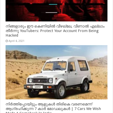
നിങ്ങളാരും ഈ കെണിയിൽ വീഴല്ലേ, വീണാൽ എല്ലാം
തീർന്നു YouTubers: Protect Your Account From Being
Hacked
April 4, 2021
നിർത്തിപ്പോയിട്ടും ആളുകൾ തിരികെ വരണമെന്ന്
ആഗ്രഹിക്കുന്ന 7 കാർ മോഡലുകൾ | 7 Cars We Wish