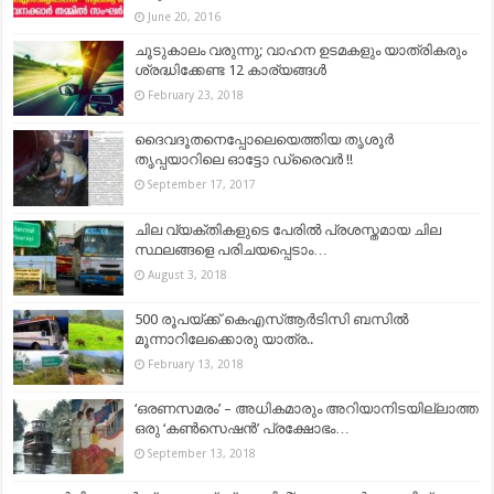
June 20, 2016
ചൂടുകാലം വരുന്നു; വാഹന ഉടമകളും യാത്രികരും
ശ്രദ്ധിക്കേണ്ട 12 കാര്യങ്ങള്‍
February 23, 2018
ദൈവദൂതനെപ്പോലെയെത്തിയ തൃശൂർ
തൃപ്പയാറിലെ ഓട്ടോ ഡ്രൈവർ !!
September 17, 2017
ചില വ്യക്തികളുടെ പേരിൽ പ്രശസ്തമായ ചില
സ്ഥലങ്ങളെ പരിചയപ്പെടാം…
August 3, 2018
500 രൂപയ്ക്ക് കെഎസ്ആർടിസി ബസിൽ
മൂന്നാറിലേക്കൊരു യാത്ര..
February 13, 2018
‘ഒരണസമരം’ – അധികമാരും അറിയാനിടയില്ലാത്ത
ഒരു ‘കൺസെഷൻ’ പ്രക്ഷോഭം…
September 13, 2018