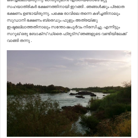
സഹയാത്രികർ ഭക്ഷണത്തിനായി ഇറങ്ങി . ഞങ്ങൾക്കും പ്രഭാത
ഭക്ഷണം ഉണ്ടായിരുന്നു. പക്ഷെ രാവിലെ തന്നെ കഴിച്ചതിനാലും
സുഡാനി ഭക്ഷണം ബ്രെഡും ഫുളും അത്രയ്ക്കു
ഇഷ്ടമല്ലാത്തതിനാലും സന്തോഷപൂർവം നിരസിച്ചു. എന്നിട്ടും
സറൂഖ്‌ ഒരു ബോക്സ് ഡ്രൈ ഫ്രൂട്സ് ഞങ്ങളുടെ വണ്ടിയിലേക്ക്
വാങ്ങി തന്നു .