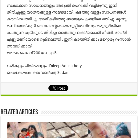
സകലമാന സാധനങ്ങളും അടുക്കി പെറുക്കി വച്ചിരുന്നു ഇനി
തിരിച്ചുള്ള യാത്രക്കുള്ള സമയമായി. കടത്തു വള്ളം സാധനങ്ങൾ
കരയിലെത്തിച്ചു. അത് കഴിഞ്ഞു ഞങ്ങളേം കരയിലെത്തിച്ചു. മൂന്നു
മണിയോട് കൂടി നൈലിന്റെഞ തണുപ്പിൽ നിന്നും മരുഭൂമിയിലെ
കത്തുന്ന ചൂടിലൂടെ തിരിച്ചു ഖാർത്തും ലക്ഷ്യമാക്കി നീങ്ങി, രാത്രി
എട്ടു മണിയോടെ റൂമിലെത്തി , ഇനി കാത്തിരിക്കാം മറ്റൊരു റംസാൻ
അവധിക്കായി.
അകെ ചെലവ് 200 ഡോളർ.
വരികളും ചിത്രങ്ങളും : Dileep Adukathoty
ലൊക്കേഷന്‍ :കസെഞ്ചർ, Sudan
Related Articles