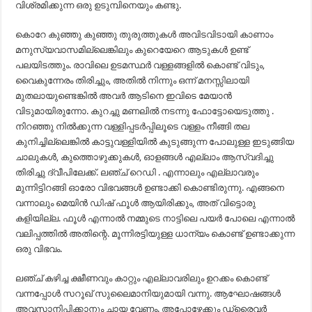
വിശ്രമിക്കുന്ന ഒരു ഉടുമ്പിനെയും കണ്ടു.
കൊറേ കുഞ്ഞു കുഞ്ഞു തുരുത്തുകൾ അവിടവിടായി കാണാം
മനുസ്യവാസമില്ലെങ്കിലും കുറെയേറെ ആടുകൾ ഉണ്ട്
പലയിടത്തും. രാവിലെ ഉടമസ്ഥർ വള്ളങ്ങളിൽ കൊണ്ട് വിടും,
വൈകുന്നേരം തിരിച്ചും, അതിൽ നിന്നും ഒന്ന് മനസ്സിലായി
മുതലായുണ്ടെങ്കിൽ അവർ ആടിനെ ഇവിടെ മേയാൻ
വിടുമായിരുന്നോ. കുറച്ചു മണലിൽ നടന്നു ഫോട്ടോയെടുത്തു .
നിറഞ്ഞു നിൽക്കുന്ന വള്ളിപ്പടർപ്പിലൂടെ വള്ളം നീങ്ങി തല
കുനിച്ചില്ലെങ്കിൽ കാട്ടുവള്ളിയിൽ കുടുങ്ങുന്ന പോലുള്ള ഇടുങ്ങിയ
ചാലുകൾ, കുത്തൊഴുക്കുകൾ, ഓളങ്ങൾ എല്ലാം ആസ്വദിച്ചു
തിരിച്ചു ദ്വീപിലേക്ക്. ലഞ്ച് റെഡി . എന്നാലും എല്ലാവരും
മുന്നിട്ടിറങ്ങി ഓരോ വിഭവങ്ങൾ ഉണ്ടാക്കി കൊണ്ടിരുന്നു. എങ്ങനെ
വന്നാലും മെയിൻ ഡിഷ് ഫൂൾ ആയിരിക്കും, അത് വിട്ടൊരു
കളിയില്ല. ഫൂൾ എന്നാൽ നമ്മുടെ നാട്ടിലെ പയർ പോലെ എന്നാൽ
വലിപ്പത്തിൽ അതിന്റെ. മൂന്നിരട്ടിയുള്ള ധാന്യം കൊണ്ട് ഉണ്ടാക്കുന്ന
ഒരു വിഭവം.
ലഞ്ച് കഴിച്ച ക്ഷീണവും കാറ്റും എല്ലാവരിലും ഉറക്കം കൊണ്ട്
വന്നപ്പോൾ സറൂഖ്‌ സുലൈമാനിയുമായി വന്നു. ആഘോഷങ്ങൾ
അവസാനിപ്പിക്കാനും ചായ വേണം. അപ്പോഴേക്കും ഡ്രൈവർ