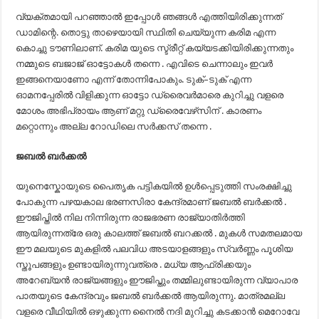
വ്യക്തമായി പറഞ്ഞാൽ ഇപ്പോൾ ഞങ്ങൾ എത്തിയിരിക്കുന്നത്
ഡാമിന്റെ. തൊട്ടു താഴെയായി സ്ഥിതി ചെയ്യുന്ന കരിമ എന്ന
കൊച്ചു ടൗണിലാണ്. കരിമ യുടെ സ്ട്രീറ്റ് കയ്യടക്കിയിരിക്കുന്നതും
നമ്മുടെ ബജാജ് ഓട്ടോകൾ തന്നെ . എവിടെ ചെന്നാലും ഇവർ
ഇങ്ങനെയാണോ എന്ന് തോന്നിപോകും. ടുക്–ടുക് എന്ന
ഓമനപ്പേരിൽ വിളിക്കുന്ന ഓട്ടോ ഡ്രൈവർമാരെ കുറിച്ചു വളരെ
മോശം അഭിപ്രായം ആണ് മറ്റു ഡ്രൈവേഴ്‌സിന് . കാരണം
മറ്റൊന്നും അല്ല റോഡിലെ സർക്കസ് തന്നെ .
ജബൽ ബർക്കൽ
യുനെസ്കോയുടെ പൈതൃക പട്ടികയിൽ ഉൾപ്പെടുത്തി സംരക്ഷിച്ചു
പോകുന്ന പഴയകാല ഭരണസിരാ കേന്ദ്രമാണ് ജബൽ ബർക്കൽ .
ഈജിപ്തിൽ നില നിന്നിരുന്ന രാജഭരണ രാജ്യാതിർത്തി
ആയിരുന്നത്രേ ഒരു കാലത്ത് ജബൽ ബറക്കൽ . മുകൾ സമതലമായ
ഈ മലയുടെ മുകളിൽ പലവിധ അടയാളങ്ങളും സ്വർണ്ണം പൂശിയ
സ്തൂപങ്ങളും ഉണ്ടായിരുന്നുവത്രെ . മധ്യ ആഫ്രിക്കയും
അറേബ്യൻ രാജ്യങ്ങളും ഈജിപ്തും തമ്മിലുണ്ടായിരുന്ന വ്യാപാര
പാതയുടെ കേന്ദ്രവും ജബൽ ബർക്കൽ ആയിരുന്നു. മാത്രമല്ല
വളരെ വീഥിയിൽ ഒഴുക്കുന്ന നൈൽ നദി മുറിച്ചു കടക്കാൻ മെറോവേ