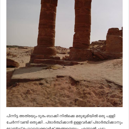
പിന്നിട്ട അത്രയും ദൂരം ബാക്കി നിൽക്കെ മരുഭൂമിയിൽ ഒരു പള്ളി
ചേർന്ന് വണ്ടി ഒതുക്കി . പ്രാർത്ഥിക്കാൻ ഉള്ളവർക്ക് പ്രാർത്ഥിക്കാനും
ടോയ്ലറ്റ് പോവാനുള്ളവർക് അങ്ങനെയും . എന്നാൽ ചുട്ടു