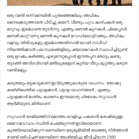
ഒരു വണ്ടി ഒന്ന് മണലിൽ പുതഞ്ഞെങ്കിലും അധികം
മെനക്കെടുത്താതെ പിടിച്ചു കയറി. വീണ്ടും പുറം കാഴ്ചകൾ ഒരു
മാറ്റവും ഇല്ലാതെ തുടർന്നു. എങ്ങും മണൽ കൂനകൾ. ചിലപ്പോൾ
മണൽ കാറ്റ് വന്നു മണൽ കൂനകൾ റോഡിലോട്ടിറങ്ങും. അധികം
വളവും തിരിവുകളും ഇല്ലാത്തതിനാൽ ഓവർ സ്പീഡ്
നിയന്ത്രിക്കാൻ പല സ്ഥലങ്ങളിലും ക്യാമെറകൾ സ്ഥാപിച്ചിട്ടുണ്ട്.
ഒരു ഉറക്കം കഴിഞ്ഞു എഴുന്നേറ്റപ്പോൾ ഈന്തപ്പന തോട്ടം കണ്ടു
തുടങ്ങി അവിടവിടായി മതിലുകളോട് കൂടിയ വീടും മുറ്റത്തു കഴുത
വണ്ടികളും.
കഴുതയും ഒട്ടകവുമാണ് ഇവിടുത്തുകാരുടെ വാഹനം . തോക്കു
കയ്യിലേന്തിയ പട്ടാളക്കാർ, പട്ടാള വാഹനങ്ങൾ , എങ്ങും
പട്ടാളക്കാർ മാത്രം. കാരണം ഈയൊരു പ്രദേശം സുഡാൻ
ആർമിയുടെ കീഴിലാണ്.
സുഡാൻ രാജ്യത്തിന് മൊത്തം വെളിച്ചം പകരാൻ ശേഷിയുള്ള
മെറോവേ ഡാം സ്ഥിതി ചെയ്യുന്നത് ഇവിടെയാണ്.
കുത്തിയൊലിക്കുന്ന നൈലിനെ മരുഭൂമിയിൽ തടഞ്ഞു നിർത്താൻ
വേണ്ടി ഒഴിപ്പിച്ചത് നൈലിനെ ആശ്രയിച്ചു ജീവിച്ചിരുന്ന 2500