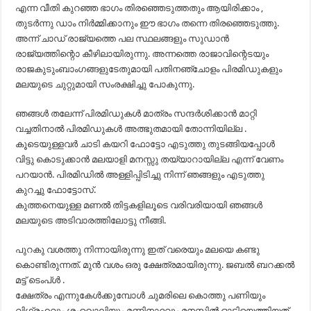
എന്ന വീതി കുറഞ്ഞ ഭാഗം തിരഞ്ഞെടുത്തതും ആയിരിക്കാം ,
തുടർന്നു ഡാം നിർമ്മിക്കാനും ഈ ഭാഗം തന്നെ തിരഞ്ഞെടുത്തു.
അന്ന് ചാഡ് രാജ്യത്തെ പല സ്ഥലങ്ങളും സുഡാൻ
രാജ്യത്തിന്റൊ കീഴിലായിരുന്നു. അന്നത്തെ രാജാവിന്റെടയും
രാജകുടുംബാംഗങ്ങളുടേതുമായി പതിനഞ്ചോളം പിരമിഡുകളും
മലയുടെ ചുറ്റുമായി സംരക്ഷിച്ചു പോകുന്നു.
ഞങ്ങൾ തലേന്ന് പിരമിഡുകൾ മാത്രം സന്ദർശിക്കാൻ മാറ്റി
വച്ചതിനാൽ പിരമിഡുകൾ അത്ഭുതമായി തോന്നിയില്ല .
കൂടെയുള്ളവർ ചാടി കയറി ഫോട്ടോ എടുത്തു തുടങ്ങിയപ്പോൾ
വിട്ടു കൊടുക്കാൻ മലയാളി മനസ്സു തയ്യാറായില്ല എന്ന് വേണം
പറയാൻ. പിരമിഡിൽ അള്ളിപ്പിടിച്ചു നിന്ന് ഞങ്ങളും എടുത്തു
കുറച്ചു ഫോട്ടോസ്.
കുത്തനെയുള്ള മണൽ തിട്ടകളിലൂടെ വരിവരിയായി ഞങ്ങൾ
മലയുടെ അടിവാരത്തിലോട്ടു നീങ്ങി.
പുറകു വശത്തു നിന്നായിരുന്നു ഇത് വരെയും മലയെ കണ്ടു
കൊണ്ടിരുന്നത്. മുൻ വശം ഒരു ക്ഷേത്രമായിരുന്നു. ജബൽ ബറക്കൽ
മട്ട് ടെംപ്ൾ .
ക്ഷേത്രം എന്നുകേൾക്കുമ്പോൾ ചുമരിലെ കൊത്തു പണിയും
വിഗ്രഹവും ശംഖൊലിയും മണിനാദവും മനസ്സിൽ ഓടിയെത്തിയത്