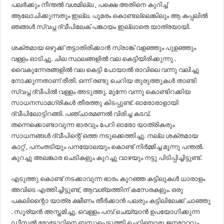
പലർക്കും നീന്തൽ വശമില്ല , പക്ഷെ അതിനെ കുറിച്ച്
ആലോചിക്കുന്നതും ഇല്ല. പൂമരം കൊണ്ടല്ലെങ്കിലും ആ കപ്പലിൽ
ഞങ്ങൾ സ്വപ്ന ദ്വീപിലേക് പങ്കായം ഇല്ലാതെ യാത്രയായി.
ശക്തമായ ഒഴുക്ക് തട്ടാതിരിക്കാൻ സ്രാങ്ക് വളഞ്ഞും പുളഞ്ഞും
വള്ളം ഓടിച്ചു. ചില സ്ഥലങ്ങളിൽ വല കെട്ടിയിരിക്കുന്നു .
വൈകുന്നേരങ്ങളിൽ വല കെട്ടി പോയാൽ രാവിലെ വന്നു വലിച്ചു
നോക്കുന്നതാണ് രീതി. ഒന്ന് രണ്ടു ചെറിയ തുരുത്തുകൾ താണ്ടി
സ്വപ്ന ദ്വീപിൽ വള്ളം അടുത്തു. മുന്നേ വന്നു കൊണ്ടിറക്കിയ
സാധനസാമഗ്രികൾ തീരത്തു കിടപ്പുണ്ട്. ഓരോരാളായി
ദ്വീപിലോട്ടിറങ്ങി. പഞ്ചാരമണൽ വിരിച്ച കടവ്.
തന്നെക്കൊണ്ടാവുന്ന ഭാരവും പേറി ഓരോ യാത്രികരും
സാധനങ്ങൾ ദ്വീപിന്റെ് ഒത്ത നടുക്കെത്തിച്ചു. നല്ല ശക്തമായ
കാറ്റ് , പനംതടിയും പനയോലയും കൊണ്ട് നിർമ്മിച്ച മൂന്നു പന്തൽ.
കുറച്ചു അലങ്കാര ചെടികളും കുറച്ചു വാഴയും നട്ടു പിടിപ്പിച്ചിട്ടുണ്ട്.
എടുത്തു കൊണ്ട് നടക്കാവുന്ന ഭാരം കുറഞ്ഞ കട്ടിലുകൾ ധാരാളം
അവിടെ എത്തിച്ചിട്ടുണ്ട്, ആവശ്യത്തിന് കസേരകളും. ഒരു
പകലിന്റെൊ യാത്ര ക്ഷീണം തീർക്കാൻ പലരും കട്ടിലിലേക്ക് ചാഞ്ഞു
. സൂര്യൻ അസ്തമിച്ചു. വെള്ളം പമ്പ് ചെയ്യാൻ ഉപയോഗിക്കുന്ന
ഡീസൽ മോട്ടോറിനെ ബന്ധപ്പെടുത്തി ചെറിയൊരു ജനറേറ്ററും