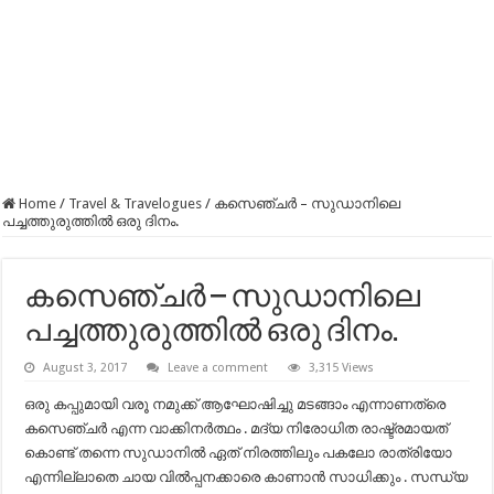
Home
/
Travel & Travelogues
/
കസെഞ്ചർ – സുഡാനിലെ
പച്ചത്തുരുത്തിൽ ഒരു ദിനം.
കസെഞ്ചർ – സുഡാനിലെ
പച്ചത്തുരുത്തിൽ ഒരു ദിനം.
August 3, 2017
Leave a comment
3,315 Views
ഒരു കപ്പുമായി വരൂ നമുക്ക് ആഘോഷിച്ചു മടങ്ങാം എന്നാണത്രെ
കസെഞ്ചർ എന്ന വാക്കിനർത്ഥം . മദ്യ നിരോധിത രാഷ്ട്രമായത്
കൊണ്ട് തന്നെ സുഡാനിൽ ഏത് നിരത്തിലും പകലോ രാത്രിയോ
എന്നില്ലാതെ ചായ വിൽപ്പനക്കാരെ കാണാൻ സാധിക്കും . സന്ധ്യ