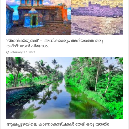
‘ട്രാൻക്യുബർ’ – അധികമാരും അറിയാത്ത ഒരു
തമിഴ്‌നാടൻ പ്രദേശം
February 17, 2021
ആലപ്പുഴയിലെ കാണാകാഴ്ചകൾ തേടി ഒരു യാത്ര