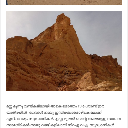
മറ്റു മൂന്നു വണ്ടികളിലായി അകെ മൊത്തം 19 പേരാണ് ഈ
യാത്രയിൽ . ഞങ്ങൾ നാലു ഇന്ത്യക്കാരൊഴികെ ബാക്കി
എല്ലാവരും സുഡാനികൾ. .ഉപ്പു മുതൽ ടെന്റെ വരെയുള്ള സാധന
സാമഗ്രികൾ നാലു വണ്ടികളിലായി നിറച്ചു വച്ചു. സുഡാനികൾ