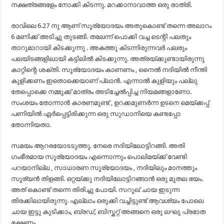
നക്ഷത്രങ്ങളേം നോക്കി കിടന്നു. മറക്കാനാവാത്ത ഒരു രാത്രി.
രാവിലെ 6.27 നു ആണ് സൂര്യോദയം അതുകൊണ്ട് തന്നെ അലാറം
6 മണിക്ക് അടിച്ചു തുടങ്ങി. തലേന്ന് പൊക്കി വച്ച ടെന്റി പലതും
താറുമാറായി കിടക്കുന്നു . അകത്തു കിടന്നിരുന്നവർ പലരും
പലയിടങ്ങളിലായി കട്ടിലിൽ കിടക്കുന്നു. അത്രയ്ക്കുണ്ടായിരുന്നു
കാറ്റിന്റെ ശക്തി. സൂര്യോദയം കാണണം , നൈൽ നദിയിൽ നീന്തി
കുളിക്കണം ഇതൊക്കെയാണ് പ്ലാൻ. എന്നാൽ കുളിയും പല്ലു
തേപ്പൊക്കെ നമ്മുക്ക് മാത്രം അടിച്ചേൽപ്പിച്ച നിയമങ്ങളാണോ.
സംശയം തോന്നാൻ കാരണമുണ്ട് , ഉറക്കമുണർന്ന ഉടനെ മെയ്ക്കപ്പ്
പണിയിൽ ഏർപ്പെട്ടിരിക്കുന്ന ഒരു സുഡാനിയെ കണ്ടപ്പോ
തോന്നിയതാ.
സമയം ആറരയോടടുത്തു. നേരെ നദിയിലോട്ടിറങ്ങി. അതി
ഗംഭീരമായ സൂര്യോദയം എന്നൊന്നും പൊലിമയ്ക്ക് വേണ്ടി
പറയാനില്ല , സാധാരണ സൂര്യോദയം , നദിയിലും മാനത്തും
സൂര്യൻ തിളങ്ങി. ഒറ്റയ്ക്കു നദിയിലോട്ടിറങ്ങാൻ ഒരു മുതല ഭയം.
അത് കൊണ്ട് തന്നെ തിരിച്ചു പോയി. സറൂഖ്‌ ചായ ഇടുന്ന
തിരക്കിലായിരുന്നു. എല്ലാം ഒരുക്കി വച്ചിട്ടുണ്ട് ആവശ്യം പോലെ
ചായ ഇട്ടു കുടിക്കാം, ബ്രഡ്, ബിസ്കറ്റ് അങ്ങനെ ഒരു ലഘു പ്രഭാത
ഭക്ഷണം.