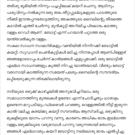
തരിശു ഭൂമിയിൽ നിന്നും പച്ചപ്പിലേക് കയറി ചെന്നു. ആടിനും
പശുവിനും നൽകുന്ന ഒരു തരം തീറ്റപ്പുല്ലുകളുടെ പാടത്തൂടെ
നീങ്ങി ഈന്തപ്പനതോട്ടത്തിനു അകത്തൂടെ നൈലിന്റെു തീരത്തെ
കടവിൽ എത്തി ചേർന്നു. മുൻകൂട്ടി അറിയിച്ച പ്രകാരം കടത്തു
വള്ളം റെഡി ആണ് . ബോട്ട് എന്ന് പറയാൻ പറ്റാത്ത ഒരു
യന്ത്രവൽകൃത വള്ളം.
സകല സാധന സാമഗ്രികളും വണ്ടിയിൽ നിന്നിറക്കി ബോട്ടിൽ
കയറ്റി. സുഡാനി പെൺകുട്ടികൾ മടിച്ചു നിന്നപ്പോൾ ആണ്പിള്ളേര്
ഞങ്ങളോടൊപ്പം ചേർന്ന് കാര്യങ്ങൾ എളുപ്പമാക്കി. ഒരു ബോട്ടിൽ
എല്ലാ സാധനങ്ങളും കുത്തി നിറച്ചു യാത്രയായി. വീണ്ടും ബോട്ട്
വരാനായി കാത്തിരുന്ന സമയത് പലരും നൈലിന്റെ സൗന്ദര്യം
ഒപ്പിയെടുക്കുന്ന തിരക്കിലായിരുന്നു.
നദിയുടെ ഒഴുക്ക് കാഴ്ച്ചയിൽ അനുഭവിച്ചറിയാം. ഒരു
സമാധാനത്തിനു മുതലകൾ ഉണ്ടോ എന്ന് ചോദിച്ചതും ധാരാളം
ഉണ്ടെന്ന മറുപടിയും ഡ്രൈവർ പറഞ്ഞു. വെള്ളത്തിൽ നീട്ടി ഇരുന്ന
കാൽ വലിച്ചു കരയ്ക്കു കയറ്റി സൗന്ദര്യം ആസ്വദിച്ചു. ഒഴുക്കിനു
മുകളിലൂടെ യാനം പറന്നു വന്നു, കാരണം അധികം ഭാരം ഇല്ലാത്ത
വള്ളം ഒഴുക്കിലൂടെ വരുമ്പോൾ പറന്നു വരുന്നതായി തോന്നും.
ഞങ്ങൾ എല്ലാവരും കയറി ബോട്ടിനു നല്ലൊരു ഭാരം ഏൽപ്പിച്ചു.