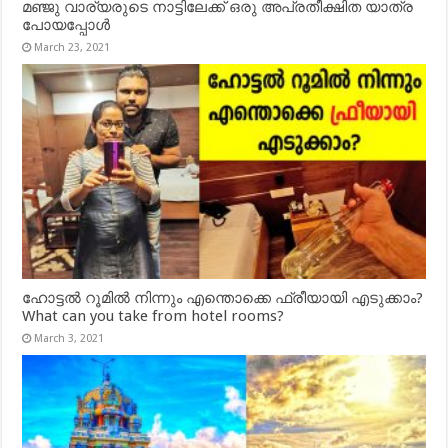
മഞ്ജു വാര്യരുടെ നാട്ടിലേക്ക് ഒരു അപ്രതീക്ഷിത യാത്ര
പോയപ്പോൾ
March 23, 2021
ഹോട്ടൽ റൂമിൽ നിന്നും എന്തൊക്കെ ഫ്രീയായി എടുക്കാം?
What can you take from hotel rooms?
March 3, 2021