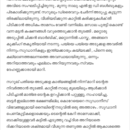
അവിടെ സംഘടിപ്പിച്ചിരുന്നു . മൂന്നു നാലു എൽ ഇ ഡി ബൾബുകളും
പ്രകാശിക്കുന്നുണ്ട്. സറൂഖും ഡ്രൈവറും ചേർന്ന് അടുപ്പു കൂട്ടുന്ന
തിരക്കിലായിരുന്നു. വീശിയടിക്കുന്ന കാറ്റിൽ കരിക്കട്ടകൾക് തീ
പിടിക്കാൻ അധികം താമസം വേണ്ടി വന്നില്ല. മസാല പുരട്ടി കൊണ്ട്
വന്ന മട്ടൻ കഷണങ്ങൾ വറുത്തെടുക്കാൻ തുടങ്ങി . മറ്റൊരു
അടുപ്പിൽ ചിക്കൻ ബാർബിക് , മറ്റൊന്നിൽ പാസ്ത , അങ്ങനെ
കുക്കിംഗ് തകൃതിയായി നടന്നു. പയ്യെ പയ്യെ അടുക്കള അവരിൽ
നിന്നും സുഡാനികളും ഇന്ത്യക്കാരും കയ്യടക്കി , പിന്നെ ഒരു
കല്യാണത്തലേന്നത്തെ അവസ്ഥയായിരുന്നു , ഒന്നും
അറിയാത്തവരും എല്ലാം അറിയുന്നവരും സ്വയം
ദേഹണ്ണക്കാരായി മാറി.
സറൂഖ്‌ പതിയെ അടുക്കള കാര്യങ്ങളിൽ നിന്ന് മാറി ടെന്റത
നിവർത്താൻ തുടങ്ങി. കാറ്റിൽ നാലു മൂലയിലും ആൾക്കാർ
പിടിച്ചാൽ മാത്രേ ടെന്റക ഉറപ്പിക്കാൻ പറ്റുള്ളൂ. സഹായിച്ചു.
ബട്ടർ ഇല്ലാത്ത ഭക്ഷണമില്ല, കൊറേയെറെ സുഡാനീസ്
വിഭവങ്ങളുമായി നൈലിന്റെ് നടുവിൽ ഒരു അത്താഴം . സുഡാനി
പെണ്കുട്ടികളൊക്കെയും ടെന്റെൽ കേറി താമസമാക്കി,
ബാക്കിയുള്ളവർ കട്ടിൽ എടുത്തു വച്ച് ദിശ അറിയാതെ
ദിക്കറിയാതെ ശക്തമായി വീശുന്ന തണുത്ത കാറ്റിൽ ആകാശത്തെ