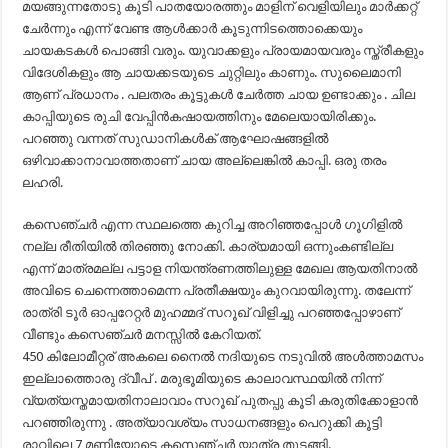
മയങ്ങുന്നതോടു കൂടി പാതയോരത്തും മാളിന് വെളിയിലും മാർക്കറ്റ്
ചേർന്നും എന്ന് വേണ്ട ആൾക്കാർ കൂടുന്നിടത്തൊക്കെയും
ചായകടകൾ പൊങ്ങി വരും. യുവാക്കളും പ്രായമായവരും സ്ത്രീകളും
വിദേശികളും ആ ചായക്കടയുടെ ചുറ്റിലും കാണും. സുലൈമാനി
ആണ് പ്രധാനം . പലതരം കൂട്ടുകൾ ചേർത്ത ചായ ഉണ്ടാക്കും . ചില
കാപ്പിയുടെ രുചി വേപ്പിൻകഷായത്തിനും മേലെയായിരിക്കും.
പറഞ്ഞു വന്നത് സുഡാനികൾക് ആഘോഷങ്ങളിൽ
ഒഴിവാക്കാനാവാത്തതാണ് ചായ അല്ലെങ്കിൽ കാപ്പി. ഒരു തരം
ലഹരി.
കസെഞ്ചർ എന്ന സ്ഥലത്തെ കുറിച്ച അറിഞ്ഞപ്പോൾ ഗൂഗിളിൽ
നല്ല രീതിയിൽ തിരഞ്ഞു നോക്കി. കാര്യമായി ഒന്നുംകണ്ടില്ല
എന്ന് മാത്രമല്ല പട്ടാള നിയന്ത്രണത്തിലുള്ള മേഖല ആയതിനാൽ
അവിടെ ചെന്നെത്താമെന്ന പ്രതീക്ഷയും കുറവായിരുന്നു. തലേന്ന്
രാത്രി ടൂർ ഓപ്പറേറ്റർ മുഹമ്മദ് സറൂഖ്‌ വിളിച്ചു പറഞ്ഞപ്പോഴാണ്
വീണ്ടും കസെഞ്ചർ മനസ്സിൽ കേറിയത്.
450 കിലോമീറ്റര് അകലെ നൈൽ നദിയുടെ നടുവിൽ അൾത്താമസം
ഇല്ലാത്തൊരു ദ്വീപ് . മരുഭൂമിയുടെ കാലാവസ്ഥയിൽ നിന്ന്
വ്യത്യസ്തമായതിനാലാവാം സറൂഖ്‌ പുതപ്പു കൂടി കരുതിക്കോളാൻ
പറഞ്ഞിരുന്നു . അത്യാവശ്യം സാധനങ്ങളും പെറുക്കി കൂട്ടി
രാവിലെ 7 മണിയോടെ കസെഞ്ചർ യാത്ര തുടങ്ങി.