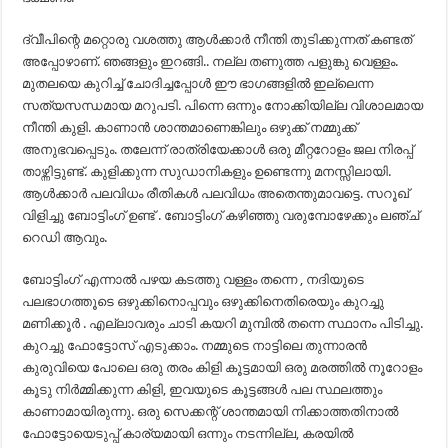
ദ്വീപിന്റെ മറ്റൊരു വശത്തു ആൾക്കാർ നീന്തി തുടിക്കുന്നത് കണ്ടത്
അപ്പോഴാണ്. ഞങ്ങളും ഇറങ്ങി.. നല്ല തണുത്ത പളുങ്കു വെള്ളം.
മുതലയെ കുറിച്ച് ചോദിച്ചപ്പോൾ ഈ ഭാഗങ്ങളിൽ ഇല്ലെന്ന
സത്യസന്ധമായ മറുപടി. പിന്നെ ഒന്നും നോക്കിയില്ല വിശാലമായ
നീന്തി കുളി. കാണാൻ ശാന്തമാണെങ്കിലും ഒഴുക്ക് നമ്മുക്ക്
അനുഭവപ്പെടും. തലേന്ന് രാത്രിയേക്കാൾ ഒരു മീറ്ററോളം ജല നിരപ്പ്
താഴ്ന്നിട്ടുണ്ട്. കുളിക്കുന്ന സുഡാനികളും ഉണ്ടെന്നു മനസ്സിലായി.
ആൾക്കാർ പലവിധം രീതികൾ പലവിധം അതെന്തുമാവട്ടെ. സറൂഖ്‌
വിളിച്ചു ബോട്ടിംഗ് ഉണ്ട് . ബോട്ടിംഗ് കഴിഞ്ഞു വരുമ്പോഴേക്കും ലഞ്ച്
റെഡി ആവും.
ബോട്ടിംഗ് എന്നാൽ പഴയ കടത്തു വള്ളം തന്നെ , നദിയുടെ
പലഭാഗത്തൂടെ ഒഴുക്കിനൊപ്പവും ഒഴുക്കിനെതിരെയും കുറച്ചു
മണിക്കൂർ . എല്ലാവരും ചാടി കയറി മുമ്പിൽ തന്നെ സ്ഥാനം പിടിച്ചു.
കുറച്ചു ഫോട്ടോസ് എടുക്കാം. നമ്മുടെ നാട്ടിലെ തുന്നാരൻ
കുരുവിയെ പോലെ ഒരു തരം കിളി കൂട്ടമായി ഒരു മരത്തിൽ നൂറോളം
കൂടു നിർമ്മിക്കുന്ന കിളി, ഇവയുടെ കൂട്ടങ്ങൾ പല സ്ഥലത്തും
കാണാമായിരുന്നു. ഒരു സെക്കന്റ് ശാന്തമായി നിക്കാത്തതിനാൽ
ഫോട്ടോയെടുപ്പ് കാര്യമായി ഒന്നും നടന്നില്ല, കരയിൽ