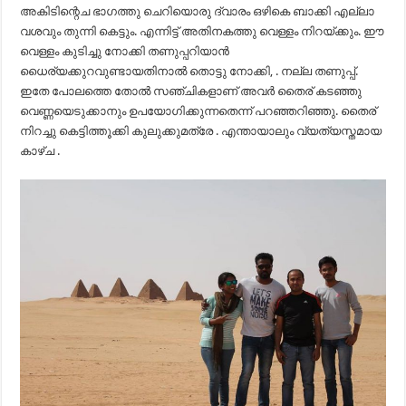
അകിടിന്റെച ഭാഗത്തു ചെറിയൊരു ദ്വാരം ഒഴികെ ബാക്കി എല്ലാ
വശവും തുന്നി കെട്ടും. എന്നിട്ട് അതിനകത്തു വെള്ളം നിറയ്ക്കും. ഈ
വെള്ളം കുടിച്ചു നോക്കി തണുപ്പറിയാൻ
ധൈര്യക്കുറവുണ്ടായതിനാൽ തൊട്ടു നോക്കി, . നല്ല തണുപ്പ്.
ഇതേ പോലത്തെ തോൽ സഞ്ചികളാണ് അവർ തൈര് കടഞ്ഞു
വെണ്ണയെടുക്കാനും ഉപയോഗിക്കുന്നതെന്ന് പറഞ്ഞറിഞ്ഞു. തൈര്
നിറച്ചു കെട്ടിത്തൂക്കി കുലുക്കുമത്രേ . എന്തായാലും വ്യത്യസ്തമായ
കാഴ്ച .