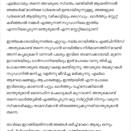
എല്ലാവരും തന്നെ അവരുടെ സ്വന്തം വണ്ടിയിൽ ആയതിനാൽ
ഞങ്ങൾക്ക് മാത്രമേ ഡ്രൈവർ ഉണ്ടായിരുന്നുള്ളു. ഞങ്ങളുടെ
ഡ്രൈവർ ആയിരുന്നു വഴികാട്ടിയും ഗൈഡും . ഖാർത്തും സ്റ്റേറ്റ്
കഴിഞ്ഞാൽ നമ്മൾ എത്തുന്നത് സുഡാനിലെ ഇന്ത്യ
എന്നറിയപ്പെടുന്ന ഒന്തുരുമാൻ എന്ന സ്റ്റേറ്റിലോട്ടാണ്.
ഇന്ത്യക്കാരായിരുന്നത്രെ ഏറ്റവും നല്ല റെയിൽവേ എഞ്ചിനീർസ്
. അതുകൊണ്ട് തന്നെ സുഡാൻ റെയിൽവേ നിർമാണത്തിന് വേണ്ടി
അന്ന് കപ്പലുകേറി വന്നവർ പലരും ഇവിടെ താമസക്കാരായി. മുന്നേ
ഉഗാണ്ടയിലും ടാൻസാനിയയിലും ഇത് പോലെ വന്നു തിരിച്ചു
പോകാത്തവരുടെ തലമുറകളെ കണ്ടിരുന്നു. അവരുടെ തലമുറകൾ
സുഡാനിൽ ജനിച്ചു വളർന്നു ജീവിച്ചു മരിക്കുന്നു. എല്ലാ
ആഘോഷങ്ങളും ആചാരങ്ങളും ഇന്ത്യയിൽ എന്ന പോലെ
ഇവിടെയും കാണാൻ പറ്റും. ഖാർത്തും വച്ച് നോക്കിയാൽ
ഓന്തുരുമാൻ ദൈനംദിന ചെലവുകൾ കുറവാണ്. അതുകൊണ്ട്
തന്നെ ഖാർത്തൂമിൽ എത്തിപ്പെടുന്ന മറ്റു സ്‌റ്റേറ്റിൽ നിന്നും വരുന്ന
സ്വദേശികളും താമസിക്കാൻ തിരഞ്ഞെടുക്കുന്നത് ഓന്തുരുമാൻ
തന്നെ.
രാവിലെ ഇറങ്ങിയതിനാൽ ഞങ്ങൾ ഒഴിച്ച് വേറെ ആരും ഒന്നും
കഴിച്ചില്ലായിരുന്നു. ഓന്തുരുമാൻ എത്തിയതോടെ മറ്റു