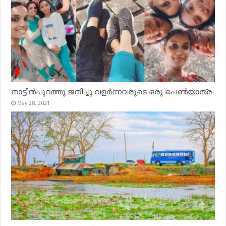
നാട്ടിൻപുറത്തു ജനിച്ചു വളർന്നവരുടെ ഒരു പെൺയാത്ര
May 28, 2021