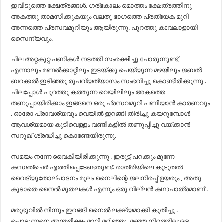
ഇവിടുത്തെ ക്ഷേത്രങ്ങൾ. ഗര്ഭകാലം മൊത്തം ക്ഷേത്രത്തിനു
അകത്തു താമസിക്കുകയും വലതു ഭാഗത്തെ പ്രത്യേക മുറി
അന്നത്തെ പ്രസവമുറിയും ആയിരുന്നു. പുറത്തു കാവലാളായി
സൈന്യവും.
ചില അറ്റകുറ്റ പണികൾ നടത്തി സംരക്ഷിച്ചു പോരുന്നുണ്ട്,
എന്നാലും മണൽക്കാറ്റിലും ഇടയ്ക്കു പെയ്യുന്ന മഴയിലും ജബൽ
ബറക്കൽ ഇടിഞ്ഞു രൂപവ്യത്യാസം സംഭവിച്ചു കൊണ്ടിരിക്കുന്നു .
ചിലപ്പോൾ പുറത്തു കത്തുന്ന വെയിലിലും അകത്തെ
തണുപ്പായിരിക്കാം ഇങ്ങനെ ഒരു പ്രസവമുറി പണിയാൻ കാരണവും
. ഓരോ പ്രാവശ്യവും വെയിൽ ഇറങ്ങി തിരിച്ചു കയറുമ്പോൾ
ആവശ്യമായ കുടിവെള്ളം വണ്ടികളിൽ തണുപ്പിച്ചു വയ്ക്കാൻ
സറൂഖ്‌ ശ്രദ്ധിച്ചു കൊണ്ടേയിരുന്നു.
സമയം നന്നേ വൈകിയിരിക്കുന്നു . ഇരുട്ട് പറക്കും മുന്നേ
കസഞ്ചെർ എത്തിപ്പെടേണ്ടതുണ്ട്. രാത്രിയിലെ കൂടുതൽ
വൈദ്യുതോല്പാദനം മൂലം നൈലിന്റെ ജലനിരപ്പ് ഉയരും , അതു
കൂടാതെ നൈൽ മുതലകൾ എന്നും ഒരു വില്ലൻ കഥാപാത്രമാണ് .
മരുഭൂവിൽ നിന്നും ഇറങ്ങി നൈൽ ലക്ഷ്യമാക്കി കുതിച്ചു .
പൊടുന്നനെ അന്തരീക്ഷം മാറി മറിഞ്ഞു. മഞ്ഞ നിറത്തിലുള്ള