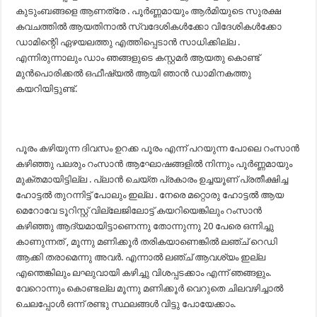
കുടുംബങ്ങളെ ആണത്രേ . പൂർണ്ണമായും ആർമിയുടെ സുരക്ഷ
കവചത്തിൽ ആയതിനാൽ സ്വദേശികൾക്കോ വിദേശികൾക്കോ
ഡാമിന്റെി ഏഴയലത്തു എത്തിപ്പെടാൻ സാധിക്കില്ല .
എന്നിരുന്നാലും ഡാം ഞങ്ങളുടെ കസ്റ്റമർ ആയതു കൊണ്ട്
മുൻപൊരിക്കൽ ഒഫീഷ്യൽ ആയി ഞാൻ ഡാമിനകത്തു
കയറിയിട്ടുണ്ട്.
പൂരം കഴിയുന്ന ദിവസം ഉറക്ക പൂരം എന്ന് പറയുന്ന പോലെ റംസാൻ
കഴിഞ്ഞു പലരും റംസാൻ ആഘോഷങ്ങളിൽ നിന്നും പൂർണ്ണമായും
മുക്തമായിട്ടില്ല . പ്ലാൻ ചെയ്ത പ്രകാരം ഉച്ചയൂണ് പ്രതീക്ഷിച്ച
ഹോട്ടൽ തുറന്നിട്ട് പോലും ഇല്ല . നേരെ മറ്റൊരു ഹോട്ടൽ ആയ
മെറോവേ ടൂറിസ്റ്റ് വില്ലേജിലോട്ട് കയറിയെങ്കിലും റംസാൻ
കഴിഞ്ഞു ആദ്യമായിട്ടാണെന്നു തോന്നുന്നു 20 പേരെ ഒന്നിച്ചു
കാണുന്നത് , മൂന്നു മണിക്കൂർ തരികയാണെങ്കിൽ ലഞ്ച് റെഡി
ആക്കി തരാമെന്നു അവർ. എന്നാൽ ലഞ്ച് ആവശ്യം ഇല്ല
എന്തെങ്കിലും ലഘുവായി കഴിച്ചു വിശപ്പടക്കാം എന്ന് ഞങ്ങളും.
വേറൊന്നും കൊണ്ടല്ല മൂന്നു മണിക്കൂർ വെറുതെ ചിലവഴിച്ചാൽ
ചെലപ്പോൾ ഒന്ന് രണ്ടു സ്ഥലങ്ങൾ വിട്ടു പോയേക്കാം.