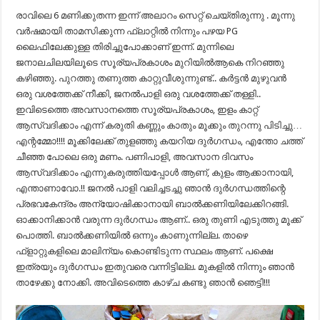
രാവിലെ 6 മണിക്കുതന്ന ഇന്ന് അലാറം സെറ്റ് ചെയ്തിരുന്നു . മൂന്നു
വർഷമായി താമസിക്കുന്ന ഫ്ലാറ്റിൽ നിന്നും പഴയ PG
ലൈഫിലേക്കുള്ള തിരിച്ചുപോക്കാണ് ഇന്ന്. മുന്നിലെ
ജനാലചിലയിലൂടെ സൂര്യപ്രകാശം മുറിയിൽആകെ നിറഞ്ഞു
കഴിഞ്ഞു. പുറത്തു തണുത്ത കാറ്റുവീശുന്നുണ്ട്.. കർട്ടൻ മുഴുവൻ
ഒരു വശത്തേക്ക് നീക്കി, ജനൽപാളി ഒരു വശത്തേക്ക് തള്ളി..
ഇവിടെത്തെ അവസാനത്തെ സൂര്യപ്രകാശം, ഇളം കാറ്റ്
ആസ്വദിക്കാം എന്ന് കരുതി കണ്ണും കാതും മൂക്കും തുറന്നു പിടിച്ചു…
എന്റമ്മോ!!!! മൂക്കിലേക്ക് തുളഞ്ഞു കയറിയ ദുർഗന്ധം, എന്തോ ചത്ത്
ചീഞ്ഞ പോലെ ഒരു മണം. പണിപാളി, അവസാന ദിവസം
ആസ്വദിക്കാം എന്നുകരുത്തിയപ്പോൾ ആണ്, കുളം ആക്കാനായി,
എന്താണാവോ.!! ജനൽ പാളി വലിച്ചടച്ചു ഞാൻ ദുർഗന്ധത്തിന്റെ
പ്രഭവകേന്ദ്രം അന്യോഷിക്കാനായി ബാൽക്കണിയിലേക്കിറങ്ങി.
ഓക്കാനിക്കാൻ വരുന്ന ദുർഗന്ധം ആണ്.. ഒരു തുണി എടുത്തു മൂക്ക്
പൊത്തി. ബാൽക്കണിയിൽ ഒന്നും കാണുന്നില്ല. താഴെ
ഫ്ളാറ്റുകളിലെ മാലിന്യം കൊണ്ടിടുന്ന സ്ഥലം ആണ്. പക്ഷെ
ഇത്രയും ദുർഗന്ധം ഇതുവരെ വന്നിട്ടില്ല. മുകളിൽ നിന്നും ഞാൻ
താഴേക്കു നോക്കി. അവിടെത്തെ കാഴ്ച കണ്ടു ഞാൻ ഞെട്ടി!!!