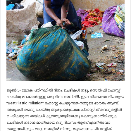
ജൂൺ 5- ലോക പരിസ്ഥിതി ദിനം, ചെടികൾ നട്ടു, സെൽഫി പോസ്റ്റ്
ചെയ്തു മറക്കാൻ ഉള്ള ഒരു ദിനം അല്ല!!!!. ഈ വർഷത്തെ തീം ആയ
“Beat Plastic Pollution” ഹോസ്റ്റ് ചെയുന്നത് നമ്മുടെ ഭാരതം ആണ്.
അപ്പോൾ ദയവു ചെയ്തു ആരും ഒരുലക്ഷം പ്ലാസ്റ്റിക് കവറുകളിൽ
ചെടികയുടെ തയ്‌കൾ കുഞ്ഞുങ്ങളിലേക്കു കൊടുക്കാതിരിക്കുക.
ചെടികൾ നടാൻ മാത്രമായ ഒരു ദിവസം ആണ് എന്ന് അവർ
തെറ്റുദ്ധരിക്കും . മാറ്റം നമ്മളിൽ നിന്നും തുടങ്ങണം. പ്ലാസ്റ്റിക്