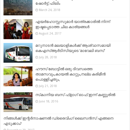
ഷോര്‍ട്ട് ഫിലിം
March 24, 2018
എയര്‍ഹോസ്റ്റസുമാര്‍ യാത്രക്കാരില്‍ നിന്ന്
ഇഷ്ടപ്പെടാത്ത ചില കാര്യങ്ങള്‍
August 24, 2017
മറുനാടൻ മലയാളികൾക്ക് ആശ്വാസമായി
കെഎസ്ആർടിസിയുടെ ‘മാവേലി ബസ്’
July 28, 2018
ഹൗസ് ബോട്ടിൽ ഒരു ദിവസത്തെ
താമസവും,കായൽ കാറ്റും,നല്ല കരിമീൻ
പൊള്ളിച്ചതും,
July 21, 2018
സ്‌കാനിയ ബസ് ഫ്ളാഗ് ഓഫ് ഇന്ന് കണ്ണൂരില്‍
June 18, 2016
നിങ്ങള്‍ക്ക് ഇന്റർനാഷണൽ ഡ്രൈവിംഗ് ലൈസൻസ് എങ്ങനെ
എടുക്കാം?
December 29, 2017