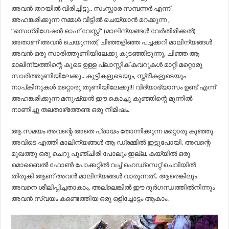
അവൻ തറയിൽ വിരിച്ചിട്ടു.. സംസ്ക്കാര സമ്പന്നർ എന്ന്
അഹങ്കരിക്കുന്ന നമ്മൾ വീട്ടിൽ ചെയ്യാൻ മറക്കുന്ന ,
“സെഗ്രിഗേഷൻ ഓഫ്‌ വേസ്റ്റ്” (മാലിന്യങ്ങൾ വേർതിരിക്കൽ)
അതാണ് അവൻ ചെയുന്നത്, ചീഞ്ഞളിഞ്ഞ പച്ചക്കറി മാലിന്യങ്ങൾ
അവൻ ഒരു സാരിത്തുണിയിലേക്കു കുടഞ്ഞിടുന്നു, ചീഞ്ഞ ആ
മാലിന്യത്തിന്റെ കൂടെ ഉള്ള പ്ലാസ്റ്റിക് കവറുകൾ മാറ്റി മറ്റൊരു
സാരിത്തുണിയിലേക്കു.. കുട്ടികളുടെയും, സ്ത്രീകളുടെയും
നാപ്കിനുകൾ മറ്റൊരു തുണിയിലേക്കു!!! വിദ്യാഭ്യാസം ഉണ്ട് എന്ന്
അഹങ്കരിക്കുന്ന മനുഷ്യൻ ഈ കൊച്ചു കുഞ്ഞിന്റെ മുന്നിൽ
നാണിച്ചു തലതാഴ്‌ത്തേണ്ട ഒരു നിമിഷം.
ആ സമയം അവന്റെ അതെ പ്രായം തോന്നിക്കുന്ന മറ്റൊരു കുഞ്ഞു
അവിടെ എത്തി മാലിന്യങ്ങൾ ആ ഡ്രമ്മിൽ ഇട്ടുപോയി. അവന്റെ
മുഖത്തു ഒരു ചെറു പുഞ്ചിരി പോലും ഇല്ല. കയ്യിൽ ഒരു
മൊബൈൽ ഫോൺ പോക്കറ്റിൽ വച്ച് ഹെഡ്സെറ്റ് ചെവിയിൽ
തിരുകി ആണ് അവൻ മാലിന്യങ്ങൾ വാരുന്നത്.. ആരെങ്കിലും
അവനെ ശീലിപ്പിച്ചതാകാം, അല്ലെങ്കിൽ ഈ ദുർഗന്ധത്തിൽനിന്നും
അവൻ സ്വയം കണ്ടെത്തിയ ഒരു ഒളിച്ചോട്ടം ആകാം.