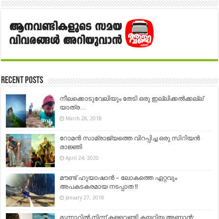
Recent Posts
നീലക്കൊടുവേലിയും തേടി ഒരു ഇല്ലിക്കല്‍ക്കല്ല്
യാത്ര…
March 28, 2018
റോമൻ സാമ്രാജ്യത്തെ വിറപ്പിച്ച ഒരു സിറിയൻ
രാജ്ഞി
April 24, 2020
മൗണ്ട് ഹുയാഷാന്‍ – ലോകത്തെ ഏറ്റവും
അപകടകരമായ നടപ്പാത !!
January 27, 2018
മൂന്നാറിൽ നിന്ന് കള്ളവണ്ടി കയറിയ അണ്ണാൻ;