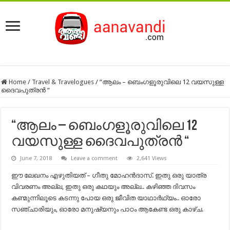
Home
/
Travel & Travelogues
/
“ആലം – ബെംഗളൂരുവിലെ 12 വയസുള്ള
ദൈവപുത്രൻ “
“ആലം – ബെംഗളൂരുവിലെ 12
വയസുള്ള ദൈവപുത്രൻ “
June 7, 2018
Leave a comment
2,641 Views
ഈ ലേഖനം എഴുതിയത് – ഗീതു മോഹൻദാസ്. ഇതു ഒരു യാത്ര
വിവരണം അല്ല, ഇതു ഒരു കഥയും അല്ല.. കഴിഞ്ഞ ദിവസം
കണ്മുന്നിലൂടെ കടന്നു പോയ ഒരു ജീവിത യാഥാർഥ്യം.. ഓരോ
സഞ്ചാരിയും, ഓരോ മനുഷ്യനും പാഠം ആകേണ്ട ഒരു കാഴ്ച.