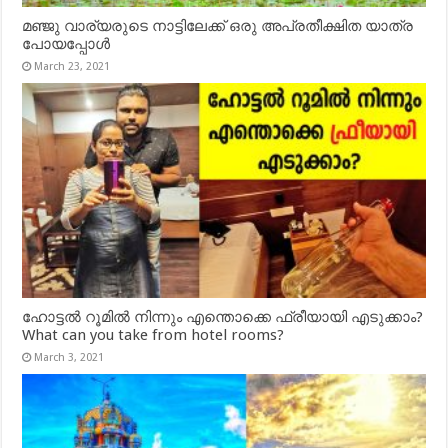
മഞ്ജു വാര്യരുടെ നാട്ടിലേക്ക് ഒരു അപ്രതീക്ഷിത യാത്ര
പോയപ്പോൾ
March 23, 2021
ഹോട്ടൽ റൂമിൽ നിന്നും എന്തൊക്കെ ഫ്രീയായി എടുക്കാം?
What can you take from hotel rooms?
March 3, 2021