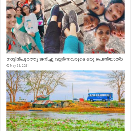
നാട്ടിൻപുറത്തു ജനിച്ചു വളർന്നവരുടെ ഒരു പെൺയാത്ര
May 28, 2021