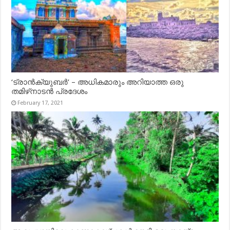
‘ട്രാൻക്യുബർ’ – അധികമാരും അറിയാത്ത ഒരു
തമിഴ്‌നാടൻ പ്രദേശം
February 17, 2021