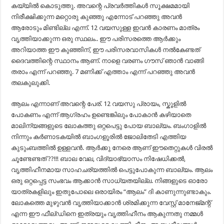
കയ്യിൽ കൊടുത്തു. അവന്റെ പ്രവർത്തികൾ സൂക്ഷമമായി
നിരീക്ഷിക്കുന്ന മറ്റൊരു കുഞ്ഞു എന്നോട് പറഞ്ഞു അവൻ
ആരോടും മിണ്ടില്ല എന്ന്. 12 വയസുള്ള ഇവൻ കാരണം മാത്രം
വൃത്തിയാക്കുന്ന ഒരു സ്ഥലം.. ഈ പരിസരത്തെ ആർക്കും
അറിയാത്ത ഈ കുഞ്ഞിന്, ഈ പരിസരവാസികൾ നൽകേണ്ടത്
ദൈവത്തിന്റെ സ്ഥാനം ആണ്. നാളെ വരണം ഗൗസ് ഞാൻ വാങ്ങി
തരാം എന്ന് പറഞ്ഞു. 7 മണിക്ക് എത്താം എന്ന് പറഞ്ഞു അവൻ
തലകുലുക്കി.
ആലം എന്നാണ് അവന്റെ പേര്. 12 വയസു പ്രായം, സ്കൂളിൽ
പോകണം എന്ന് ആഗ്രഹം ഉണ്ടെങ്കിലും പോകാൻ കഴിയാതെ
മാലിന്യങ്ങളുടെ ലോകത്തു ഒറ്റപെട്ടു പോയ ബാല്യം. ബംഗാളിൽ
നിന്നും കർണാടകയിൽ ബാംഗളൂരിൽ ജോലിതേടി എത്തിയ
കുടുംബത്തിൽ ഉള്ളവൻ. ആർക്കു നേരെ ആണ് ഈതെറ്റുകൾ വിരൽ
ചൂണ്ടേണ്ടത് ??!!! ബാല വേല, വിദ്യാഭ്യാസം നിഷേധിക്കൽ,
വൃത്തിഹീനമായ സാഹചര്യത്തിൽ പെട്ടുപോകുന്ന ബാല്യം. ആലം
ഒരു ഒറ്റപ്പെട്ട സംഭവം ആക്കാൻ സാധ്യതയില്ല. നിങ്ങളുടെ ഓരോ
യാത്രകളിലും ഇതുപോലെ ഒരായിരം “ആലം” ദി കാണുന്നുണ്ടാകും.
ലോകത്തെ മുഴുവൻ വൃത്തിയാക്കാൻ ശ്രമിക്കുന്ന വേസ്റ്റ് മാനേജ്‌മന്റ്
എന്ന ഈ ഫീല്ഡിനെ ഇത്രയും വൃത്തിഹീനം ആകുന്നതു നമ്മൾ