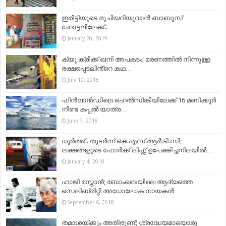
ഇരിട്ടിയുടെ രുചിയറിയുവാൻ ബാബൂസ്
ഹോട്ടലിലേക്ക്..
January 20, 2019
ക്യൂ ക്രീക്ക്‌ ഖനി അപകടം; മരണത്തിൽ നിന്നുള്ള
രക്ഷപ്പെടലിൻ്റെ കഥ…
July 10, 2018
ഫിന്‍ലാന്‍ഡിലെ ഹെല്‍സിങ്കിയിലേക്ക് 16 മണിക്കൂര്‍
നീണ്ട കപ്പൽ യാത്ര…
June 7, 2018
ധൂര്‍ത്ത്.. തുടർന്ന് കെ.എസ്.ആര്‍.ടി.സി;
ലക്ഷങ്ങളുടെ ഫോര്‍ക്ക് ലിഫ്റ്റ് ഉപേക്ഷിച്ചനിലയില്‍…
January 4, 2018
ഹാജി മസ്താന്‍; ബോംബെയിലെ ആദ്യത്തെ
സെലിബ്രിറ്റി അധോലോക നായകന്‍
September 6, 2018
തമാശയ്ക്കും അതിരുണ്ട്; ശ്രദ്ധേയമായൊരു