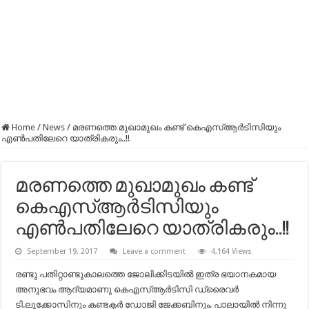
Home
/
News
/
മരണത്തെ മുഖാമുഖം കണ്ട് കെഎസ്ആര്‍ടിസിയും
എൺപതിലേറെ യാത്രികരും..!!
മരണത്തെ മുഖാമുഖം കണ്ട്
കെഎസ്ആര്‍ടിസിയും
എൺപതിലേറെ യാത്രികരും..!!
September 19, 2017
Leave a comment
4,164 Views
രണ്ടു പതിറ്റാണ്ടുകാലത്തെ ജോലിക്കിടയിൽ ഇത്ര ഭയാനകമായ
അനുഭവം ആദ്യമാണു കെഎസ്ആർടിസി ഡ്രൈവർ
ടി.ലൂക്കോസിനും കണ്ടക്ടർ ഡോജി ജേക്കബിനും. പാലായിൽ നിന്നു