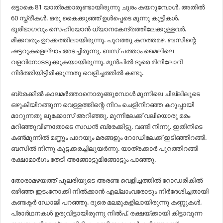
ഒട്ടാകെ 81 യാത്രക്കാരുണ്ടായിരുന്നു ചുരം കയറുമ്പോൾ. അതിൽ
60 സ്ത്രീകൾ. ഒരു കൈക്കുഞ്ഞ് ഉൾപ്പെടെ മൂന്നു കുട്ടികൾ.
ഭൂരിഭാഗവും സെഹിയോൻ ധ്യാനകേന്ദ്രത്തിലേക്കുള്ളവർ.
മിക്കവരും ഉറക്കത്തിലായിരുന്നു. പുറത്തു കനത്തമഴ. ബസിന്റെ
ഷട്ടറുകളെല്ലാം അടച്ചിരുന്നു. ബസ് പത്താം മൈലിലെ
വളവിനോടടുക്കുകയായിരുന്നു. മുൻപിൽ ദൂരെ മിനിലോറി
നിർത്തിയിട്ടിരിക്കുന്നതു വെളിച്ചത്തിൽ കണ്ടു.
ബ്രേക്കിൽ കാലമർത്താനൊരുങ്ങുമ്പോൾ മുന്നിലെ ചില്ലിലൂടെ
ഒഴുകിയിറങ്ങുന്ന വെള്ളത്തിന്റെ നിറം ചെളിനിറഞ്ഞ കറുപ്പായി
മാറുന്നതു ലൂക്കോസ് അറിഞ്ഞു. മുന്നിലേക്ക് വലിയൊരു മരം
മറിഞ്ഞുവീണതോടെ സഡൻ ബ്രേക്കിട്ടു. വണ്ടി നിന്നു. ഇതിനിടെ
കൺമുന്നിൽ മണ്ണും പാറയും മരങ്ങളും റോഡിലേക്ക് ഇടിഞ്ഞിറങ്ങി.
ബസിൽ നിന്നു കൂട്ടക്കരച്ചിലുയർന്നു. യാത്രക്കാർ പുറത്തിറങ്ങി
രക്ഷാമാർഗം തേടി അങ്ങോട്ടുമിങ്ങോട്ടും പാഞ്ഞു.
തോരാമഴയത്ത് പുലരിയുടെ അരണ്ട വെളിച്ചത്തിൽ റോഡരികിൽ
ഒഴിഞ്ഞ ഇടംനോക്കി നിൽക്കാൻ എല്ലാംവരോടും നിർദേശിച്ചതായി
കണ്ടക്ടർ ഡോജി പറഞ്ഞു. ദൂരെ മലമുകളിലായിരുന്നു കണ്ണുകൾ.
പ്രാർഥനകൾ ഉരുവിട്ടായിരുന്നു നിൽപ്. രക്ഷയ്ക്കായി കിട്ടാവുന്ന