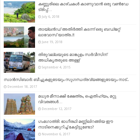
കണ്ണൂരിലെ കാഴ്ചകൾ കാണുവാൻ ഒരു വൺഡേ
ട്രിപ്പ്…
July 6, 2018
തായ്‌ലൻഡ് അതിർത്തി കടന്ന് ഒരു ബഡ്ജറ്റ്
ലാവോസ് യാത്ര..!!
June 19, 2018
തിരുവല്ലയുടെ മാങ്കുളം സര്‍വീസിന്‌
അധികൃതരുടെ അള്ള്‌
September 4, 2015
സാന്‍സിബാര്‍: ബീച്ചുകളുടേയും സുഗന്ധദ്രവ്യങ്ങളുടേയും നാട്..
December 18, 2017
മധുര മീനാക്ഷി ക്ഷേത്രം, ഐതിഹ്യം, മറ്റു
വിവരങ്ങൾ…
December 12, 2017
ഗംഗോത്രി: ഭാഗീരഥി മണ്ണിലിറങ്ങിയ ഈ
നാടിനെക്കുറിച്ച് കേട്ടിട്ടുണ്ടോ?
November 6, 2017