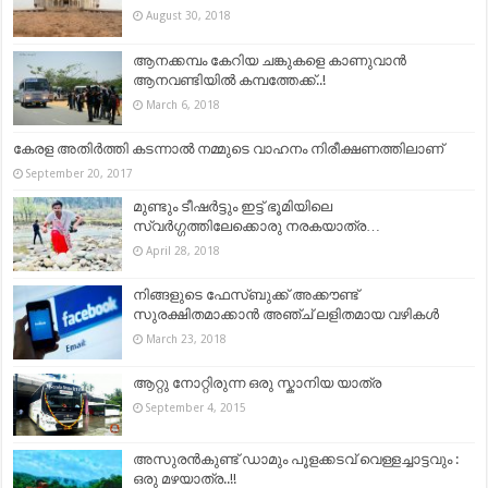
August 30, 2018
ആനക്കമ്പം കേറിയ ചങ്കുകളെ കാണുവാൻ
ആനവണ്ടിയില്‍ കമ്പത്തേക്ക്..!
March 6, 2018
കേരള അതിർത്തി കടന്നാൽ നമ്മുടെ വാഹനം നിരീക്ഷണത്തിലാണ്
September 20, 2017
മുണ്ടും ടീഷര്‍ട്ടും ഇട്ട് ഭൂമിയിലെ
സ്വർഗ്ഗത്തിലേക്കൊരു നരകയാത്ര…
April 28, 2018
നിങ്ങളുടെ ഫേസ്ബുക്ക്‌ അക്കൗണ്ട്‌
സുരക്ഷിതമാക്കാന്‍ അഞ്ച് ലളിതമായ വഴികള്‍
March 23, 2018
ആറ്റു നോറ്റിരുന്ന ഒരു സ്കാനിയ യാത്ര
September 4, 2015
അസുരൻകുണ്ട് ഡാമും പൂളക്കടവ് വെള്ളച്ചാട്ടവും :
ഒരു മഴയാത്ര..!!