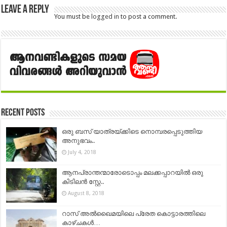
Leave a Reply
You must be
logged in
to post a comment.
Recent Posts
ഒരു ബസ് യാത്രയ്ക്കിടെ നൊമ്പരപ്പെടുത്തിയ
അനുഭവം..
July 4, 2018
ആനപ്രാന്തന്മാരോടൊപ്പം മലക്കപ്പാറയിൽ ഒരു
കിടിലൻ സ്റ്റേ..
August 8, 2018
റാസ് അൽഖൈമയിലെ പ്രേത കൊട്ടാരത്തിലെ
കാഴ്ചകൾ…