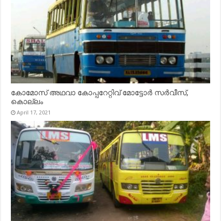
കോമോസ് അഥവാ കോപ്പറേറ്റിവ് മോട്ടോര്‍ സര്‍വീസ്,
കൊല്ലം
April 17, 2021