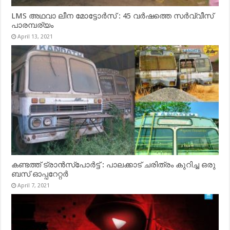
LMS അഥവാ ലീന മോട്ടോർസ് : 45 വർഷത്തെ സർവ്വീസ്
പാരമ്പര്യം
April 13, 2021
കണ്ടത്ത് ട്രാൻസ്‌പോർട്ട് : പാലക്കാട് ചരിത്രം കുറിച്ച ഒരു
ബസ് ഓപ്പറേറ്റർ
April 7, 2021