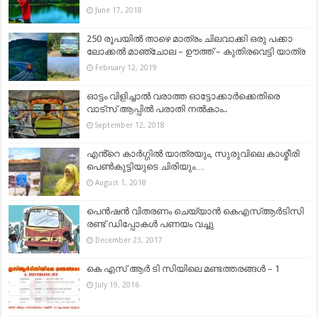
June 17, 2018
250 രൂപയിൽ താഴെ മാത്രം ചിലവാക്കി ഒരു പക്കാ
ലോക്കൽ മാഞ്ചോല – ഊത്ത് – കുതിരവെട്ടി യാത്ര
February 12, 2019
ഓട്ടം വിളിച്ചാൽ വരാത്ത ഓട്ടോക്കാർക്കെതിരെ
വാട്സ് ആപ്പിൽ പരാതി നൽകാം..
September 12, 2018
എൻ്റെ കാർഗ്ഗിൽ യാത്രയും, സുരുവിലെ കാശ്മീരി
പെൺകുട്ടിയുടെ ചിരിയും…
August 1, 2018
പെൻഷൻ വിതരണം ചെയ്യാൻ കെഎസ്ആര്‍ടിസി
രണ്ട് ഡിപ്പോകള്‍ പണയം വച്ചു
December 23, 2017
കെ എസ് ആർ ടി സിയിലെ മണ്ടത്തരങ്ങൾ – 1
July 19, 2016