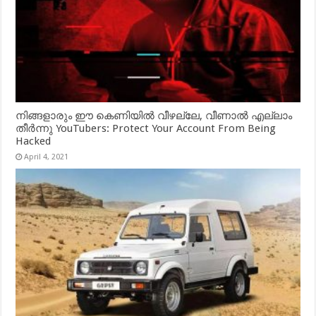
നിങ്ങളാരും ഈ കെണിയിൽ വീഴല്ലേ, വീണാൽ എല്ലാം
തീർന്നു YouTubers: Protect Your Account From Being
Hacked
April 4, 2021