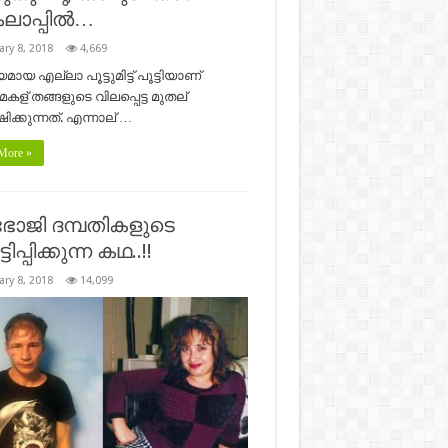
ലാപ്പില്‍…
ary 8, 2018
4,669
ായ എല്ലാ പൂട്ടുമിട്ട് പൂട്ടിയാണ്
കള് തങ്ങളുടെ വിലപ്പെട്ട മുതല്
ിക്കുന്നത്. എന്നാല് …
More »
ോജി ദമ്പതികളുടെ
ിപ്പിക്കുന്ന കഥ..!!
ary 8, 2018
14,099