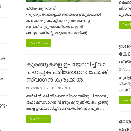
കെഎസ്ആ
ി..
പ്രിയ ആനവണ്ടി
ജീവനക്
സുഹൃത്തുക്കളെ..അരങ്ങൊരുങ്ങുകയായി..
മുഖ്യ
കമ്പക്കാരും കമ്മറ്റിക്കാരും അരക്കെട്ടു
Read 
മുറുക്കിയുടുത്തുകഴിഞ്ഞു.. ഇനി
ഒന്നുചേരലിന്റെ, ആഘോഷത്തിന്റെ …
Read More »
ഇന്
കോട
മാർ
എന്
കു​ര​ങ്ങു​ക​ളെ ഉ​പ​യോ​ഗി​ച്ച്​ വാ​
Febru
ഹ​ന​പ്പു​ക പ​രി​ശോ​ധ​ന: ഫോ​ക്​​
ഗൂഗിള
സ്​​വാ​ഗ​ൻ കുരുക്കിൽ
ാള
പിഴയിട
February 9, 2018
2,268
കാണിച
ബ​ർ​ലി​ൻ: മ​ലി​നീ​ക​ര​ണ വി​വാ​ദ​ത്തി​നു പി​ന്നാ​ലെ,
Read 
ഫോ​ക്​​സ്​​വാ​ഗ​ൻ വീ​ണ്ടും കു​രു​ക്കി​ൽ. ക​ു​ര​ങ്ങു​​
ൂറും
ക​ളെ ഉ​പ​യോ​ഗി​ച്ച്​ വാ​ഹ​ന​ത്തി​​െൻറ പു​ക …
Read More »
ലോ
പെരു