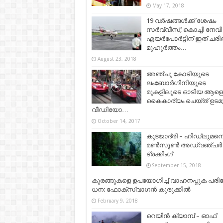
May 17, 2018
19 വർഷങ്ങൾക്ക് ശേഷം
സർവ്വീസ്; കൊച്ചി നേവി
എയർപോർട്ടിന് ഇത് ചരി
മുഹൂർത്തം…
August 23, 2018
അഞ്ചു കോടിയുടെ
ലംബോർഗിനിയുടെ
മുകളിലൂടെ ഓടിയ ആളെ
കൈകാര്യം ചെയ്ത് ഉടമ
വീഡിയോ…
October 14, 2017
കുടജാദ്രി – ഹിഡ്ലുമന
മൺസൂൺ അഡ്വഞ്ചർ
ട്രക്കിംഗ്
September 15, 2018
കു​ര​ങ്ങു​ക​ളെ ഉ​പ​യോ​ഗി​ച്ച്​ വാ​ഹ​ന​പ്പു​ക പ​രി​
ധ​ന: ഫോ​ക്​​സ്​​വാ​ഗ​ൻ കുരുക്കിൽ
February 9, 2018
റെയിൻ ക്യാമ്പ് – ഓഫ്