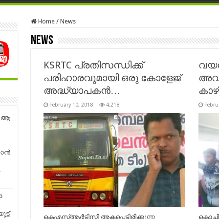
Home
/
News
News
KSRTC പ്രതിസന്ധിക്ക്
വയന
പരിഹാരവുമായി ഒരു കോളേജ്
അവര
അദ്ധ്യാപകന്‍…
കാഴ്
February 10, 2018
4,218
Febru
ായ ആ
കാൻ
.
ഈ
ട്ട്
കെഎസ്ആര്‍ടിസി അകപ്പെട്ടിരിക്കുന്ന
കൊച്ച