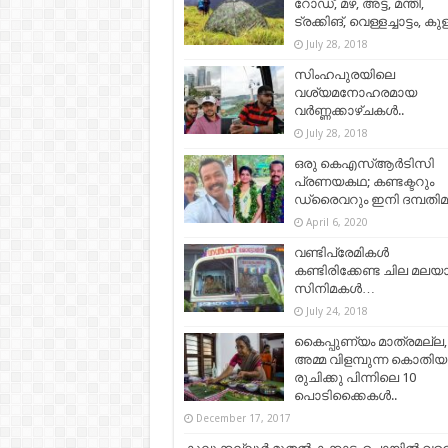
റോഡ്, മഴ, അട്ട, മന്തി,
ട്രക്കിങ്, വെള്ളച്ചാട്ടം, കുള
July 28, 2018
സിംഹപുരയിലെ
വശ്യമനോഹരമായ
വർണ്ണക്കാഴ്ചകൾ..
July 28, 2018
ഒരു കെഎസ്ആർടിസി
പ്രണയകഥ; കണ്ടക്ടറും
ഡ്രൈവറും ഇനി ദമ്പതി
April 6, 2020
വണ്ടിപ്രേമികള്‍
കണ്ടിരിക്കേണ്ട ചില മലയ
സിനിമകള്‍…
July 24, 2018
കൈപ്പുണ്യം മാത്രമല്ല,
അമ്മ വിളമ്പുന്ന കൊതിയ
രുചിക്കു പിന്നിലെ 10
പൊടിക്കൈകൾ..
December 17, 2017