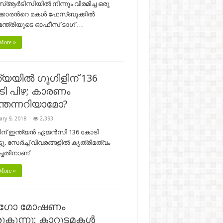
ര്‍ടിസിയില്‍ നിന്നും വിരമിച്ച ഒരു
കാരന്‍റെ മകള്‍ ഫേസ്ബുക്കില്‍
മന്ത്രിയുടെ ഓഫീസ് ടാഗ് …
More »
ത്യയിൽ ഗൂഗിളിന് 136
ി പിഴ; കാരണം
തെന്നറിയാമോ?
ary 9, 2018
2,393
ിന് ഇന്ത്യൻ ഏജൻസി 136 കോടി
്ടു. സേർച്ച് വിവരങ്ങളിൽ കൃത്രിമത്വം
്ചതിനാണ് …
More »
ഗോ മോഷണം
കുന്നു; കാറുടമകള്‍