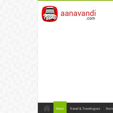
News
Travel & Travelogues
Stor