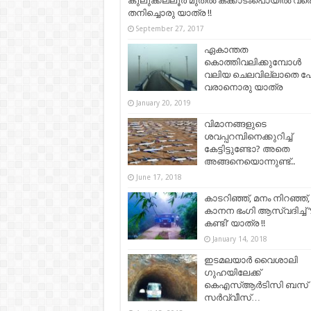
കുലുക്കല്ലൂർ മുതൽ കക്കാടംപൊയിൽ വര
തനിച്ചൊരു യാത്ര !!
September 27, 2017
ഏകാന്തത
കൊത്തിവലിക്കുമ്പോൾ
വലിയ ചെലവില്ലാതെ പ
വരാനൊരു യാത്ര
January 20, 2019
വിമാനങ്ങളുടെ
ശവപ്പറമ്പിനെക്കുറിച്ച്
കേട്ടിട്ടുണ്ടോ? അതെ
അങ്ങനെയൊന്നുണ്ട്..
June 17, 2018
കാടറിഞ്ഞ്, മനം നിറഞ്ഞ്,
കാനന ഭംഗി ആസ്വദിച്ച് ‘
കണ്ടി’ യാത്ര !!
January 14, 2018
ഇടമലയാര്‍ വൈശാലി
ഗുഹയിലേക്ക്
കെഎസ്ആർടിസി ബസ്
സർവ്വീസ്…