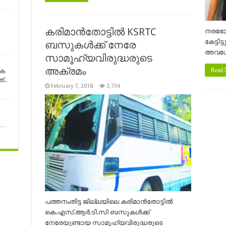
കരിമാന്‍തോട്ടില്‍ KSRTC
നരഭോജ
കേട്ടിട
ബസുകള്‍ക്ക് നേരേ
അവശേഷ
സാമൂഹ്യവിരുദ്ധരുടെ
അക്രമം
Read 
കെ
..
February 7, 2018
3,734
ൾ…
പത്തനംതിട്ട ജില്ലയിലെ കരിമാന്‍തോട്ടില്‍
കെ.എസ്.ആര്‍.ടി.സി ബസുകള്‍ക്ക്
നേരേയുണ്ടായ സാമൂഹ്യവിരുദ്ധരുടെ