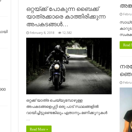
െ
അങ്ക
ഒറ്റയ്ക്ക് പോകുന്ന ബൈക്ക്
Febru
യാത്രക്കാരെ കാത്തിരിക്കുന്ന
സാധ്യമ
അപകടങ്ങള്‍…
കാറുടമ
ോയി
February 8, 2018
12,582
സംരക്ഷ
Read 
നരഭ
ഞെട്ട
Febru
900
ഒറ്റക്ക് യാത്ര ചെയ്യുമ്പോഴുള്ള
അപകടങ്ങളെപ്പറ്റി ഒരു പാട് സ്ഥലങ്ങളിൽ
വായിച്ചിട്ടുണ്ടെങ്കിലും ഏതാനും മണിക്കൂറുകൾ
…
Read More »