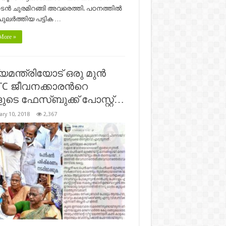
്‍ ചുരമിറങ്ങി അവരെത്തി. പഠനത്തില്‍
പുലര്‍ത്തിയ പട്ടിക …
More »
യമന്ത്രിയോട് ഒരു മുന്‍
TC ജീവനക്കാരന്‍റെ
ുടെ ഫേസ്ബുക്ക് പോസ്റ്റ്…
ary 10, 2018
2,367