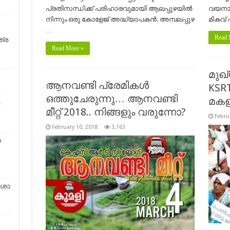
പ്രതിസന്ധിക്ക് പരിഹാരവുമായി ആലപ്പുഴയില്‍
വയനാടന
നിന്നും ഒരു കോളേജ് അദ്ധ്യാപകന്‍. അമ്പലപ്പുഴ
മികവ് 
…
Read 
ത്ര
Read More »
മുഖ്
ആനവണ്ടി പ്രേമികള്‍
KSR
ഒത്തുചേരുന്നു… ആനവണ്ടി
മകള
;
മീറ്റ്‌ 2018.. നിങ്ങളും വരുന്നോ?
Febru
February 10, 2018
3,163
െ
ശോ​