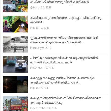
ബ്രിക്ക് ഫീല്‍ഡ് തെരുവിന്റെ കാഴ്ചകൾ
March 26, 2018
അധികമാരും അറിയാത്ത കൂവപ്പാറയിലേക്ക് ഒരു
യാത്ര !!
June 10, 2018
ഇരുപത്തിഅയ്യായിരം ജീവനെടുത്ത മോര്‍വി
അണക്കെട്ട് ദുരന്തം – ഓർമ്മകളിൽ…
January 9, 2019
പിഞ്ചുകുഞ്ഞുമായി പോയ ആംബുലന്‍സിന്
മുന്നില്‍ ദയയില്ലാതെ കാര്‍
October 19, 2017
കൊള്ളക്കാരുള്ള മധ്യപ്രദേശ്-മഹാരാഷ്ട്ര
കാട്ടിൽവെച്ച് രാത്രി കിട്ടിയ പണി…
June 17, 2018
കെഎസ്ആർടിസി ബസിൽ ഭിന്നശേഷിക്കാരനെ
കണ്ടക്ടർ അപമാനിച്ചു
September 14, 2017