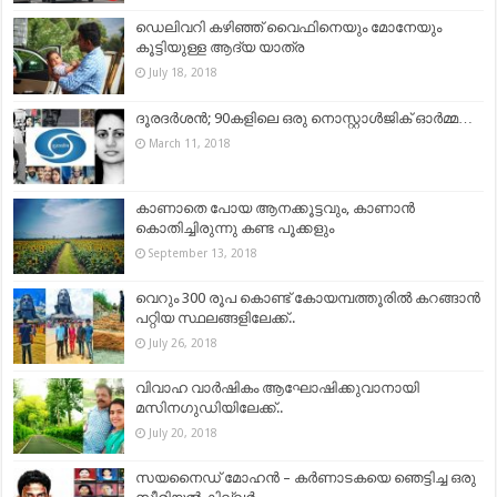
ഡെലിവറി കഴിഞ്ഞ് വൈഫിനെയും മോനേയും
കൂട്ടിയുള്ള ആദ്യ യാത്ര
July 18, 2018
ദൂരദര്‍ശന്‍; 90കളിലെ ഒരു നൊസ്റ്റാള്‍ജിക് ഓര്‍മ്മ…
March 11, 2018
കാണാതെ പോയ ആനക്കൂട്ടവും, കാണാൻ
കൊതിച്ചിരുന്നു കണ്ട പൂക്കളും
September 13, 2018
വെറും 300 രൂപ കൊണ്ട് കോയമ്പത്തൂരില്‍ കറങ്ങാന്‍
പറ്റിയ സ്ഥലങ്ങളിലേക്ക്..
July 26, 2018
വിവാഹ വാര്‍ഷികം ആഘോഷിക്കുവാനായി
മസിനഗുഡിയിലേക്ക്..
July 20, 2018
സയനൈഡ് മോഹൻ – കർണാടകയെ ഞെട്ടിച്ച ഒരു