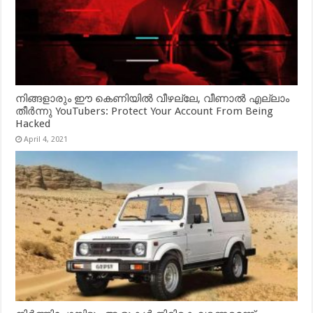
നിങ്ങളാരും ഈ കെണിയിൽ വീഴല്ലേ, വീണാൽ എല്ലാം
തീർന്നു YouTubers: Protect Your Account From Being
Hacked
April 4, 2021