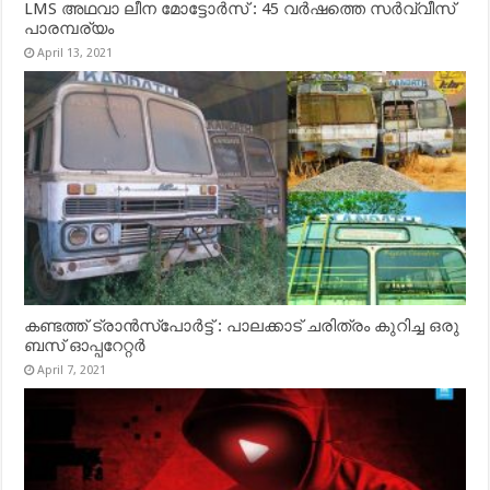
LMS അഥവാ ലീന മോട്ടോർസ് : 45 വർഷത്തെ സർവ്വീസ്
പാരമ്പര്യം
April 13, 2021
കണ്ടത്ത് ട്രാൻസ്‌പോർട്ട് : പാലക്കാട് ചരിത്രം കുറിച്ച ഒരു
ബസ് ഓപ്പറേറ്റർ
April 7, 2021