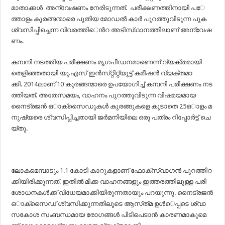
മാ​താ​ക്ക​ൾ അ​ന്വേ​ഷ​ണം നേ​രി​ടു​ന്ന​ത്. പ​രീ​ക്ഷ​ണ​ത്തി​നാ​യി പ​േ​
ത്താ​ളം കു​ര​ങ്ങ​ന്മാ​രെ പു​തി​യ മോ​ഡ​ൽ കാ​ർ പു​റ​ത്തു​വി​ടു​ന്ന പു​ക
ശ്വ​സി​പ്പി​​ച്ചെ​ന്ന വി​വ​ര​ത്തി​​െൻറ അ​ടി​സ്​​ഥാ​ന​ത്തി​ലാ​ണ്​ അ​ന്വേ​ഷ​
ണം.
ക​മ്പ​നി ന​ട​ത്തി​യ പ​രീ​ക്ഷ​ണം മൃ​ഗ​പീ​ഡ​ന​മാ​ണെ​ന്ന്​ വ്യ​ക്ത​മാ​യി
തെ​ളി​ഞ്ഞ​താ​യി യു.​എ​സ്​ ഇ​ൻ​സ്​​റ്റി​റ്റ്യൂ​ട്ട്​ ക​മീ​ഷ​ൻ വ്യ​ക്ത​മാ​
ക്കി. 201​4ലാ​ണ്​ 10 കു​ര​ങ്ങ​ന്മാ​രെ ഉ​പ​യോ​ഗി​ച്ച്​ ക​മ്പ​നി പ​രീ​ക്ഷ​ണം ന​ട​
ത്തി​യ​ത്. അ​തേ​സ​മ​യം, വാ​ഹ​നം പു​റ​ത്തു​വി​ടു​ന്ന വി​ഷ​മ​യ​മാ​യ ​
നൈ​ട്ര​ജ​ൻ ഒാ​ക്​​സൈ​ഡു​ക​ൾ കു​ര​ങ്ങു​ക​ളെ കൂ​ടാ​തെ 25ഒാ​ളം മ​
നു​ഷ്യ​രെ ശ്വ​സി​പ്പി​ച്ച​താ​യി ജ​ർ​മ​നി​യി​ലെ ഒ​രു പ​ത്രം റി​പ്പോ​ർ​ട്ട്​ ചെ​
യ്​​തു.
ലോ​​ക​മെ​മ്പാ​ടും 1.1 കോ​ടി കാ​റു​ക​ളാ​ണ്​ ഫോ​ക്​​സ്​​വാ​ഗ​ൻ പു​റ​ത്തി​റ​
ക്കി​യി​രി​ക്കു​ന്ന​ത്. ഇ​തി​ൽ മി​ക്ക വാ​ഹ​ന​ങ്ങ​ളും ഇ​ത്ത​ര​ത്തി​ലു​ള്ള പ​രി​
ശോ​ധ​ന​ക​ൾ​ക്ക്​ വി​ധേ​യ​മാ​ക്കി​യി​രു​ന്ന​താ​യും പ​റ​യു​ന്നു. നൈ​ട്ര​ജ​ൻ
ഒാ​ക്​​സൈ​ഡ്​ ശ്വ​സി​ക്കു​ന്ന​തി​ലൂ​ടെ ആ​സ്​​ത്​​മ ഉ​ൾ​െ​പ്പ​ടെ ശ്വാ​
സ​കോ​ശ സം​ബ​ന്ധ​മാ​യ രോ​ഗ​ങ്ങ​ൾ പി​ടി​പെ​ടാ​ൻ കാ​ര​ണ​മാ​കു​മെ​