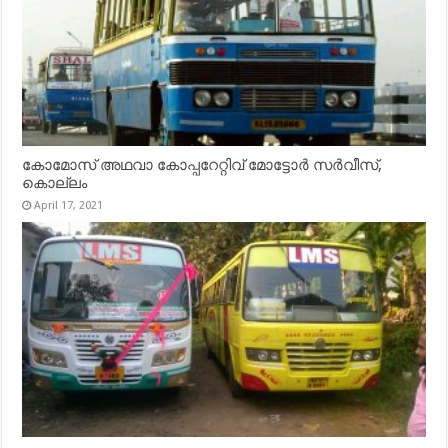
കോമോസ് അഥവാ കോപ്പറേറ്റിവ് മോട്ടോര്‍ സര്‍വീസ്,
കൊല്ലം
April 17, 2021