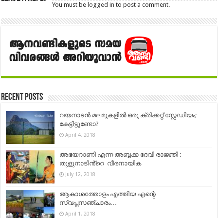
You must be
logged in
to post a comment.
Recent Posts
വയനാടന്‍ മലമുകളില്‍ ഒരു ക്രിക്കറ്റ് സ്റ്റേഡിയം;
കേട്ടിട്ടുണ്ടോ?
April 4, 2018
അഭയറാണി എന്ന അബ്ബക്ക ദേവി രാജ്ഞി :
തുളുനാടിൻ്റെ വീരനായിക
July 12, 2018
ആകാശത്തോളം എത്തിയ എന്റെ
സ്വപ്നസഞ്ചാരം…
April 1, 2018