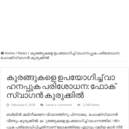
Home
/
News
/
കു​ര​ങ്ങു​ക​ളെ ഉ​പ​യോ​ഗി​ച്ച്​ വാ​ഹ​ന​പ്പു​ക പ​രി​ശോ​ധ​ന:
ഫോ​ക്​​സ്​​വാ​ഗ​ൻ കുരുക്കിൽ
കു​ര​ങ്ങു​ക​ളെ ഉ​പ​യോ​ഗി​ച്ച്​ വാ​
ഹ​ന​പ്പു​ക പ​രി​ശോ​ധ​ന: ഫോ​ക്​​
സ്​​വാ​ഗ​ൻ കുരുക്കിൽ
February 9, 2018
Leave a comment
2,268 Views
ബ​ർ​ലി​ൻ: മ​ലി​നീ​ക​ര​ണ വി​വാ​ദ​ത്തി​നു പി​ന്നാ​ലെ, ഫോ​ക്​​സ്​​വാ​ഗ​ൻ
വീ​ണ്ടും കു​രു​ക്കി​ൽ. ക​ു​ര​ങ്ങു​​ക​ളെ ഉ​പ​യോ​ഗി​ച്ച്​ വാ​ഹ​ന​ത്തി​​െൻറ
പു​ക പ​രി​ശോ​ധി​പ്പി​ച്ച​തി​നാ​ണ്​ ലോ​ക​ത്തി​ലെ ഏ​റ്റ​വും വ​ലി​യ കാ​ർ നി​ർ​