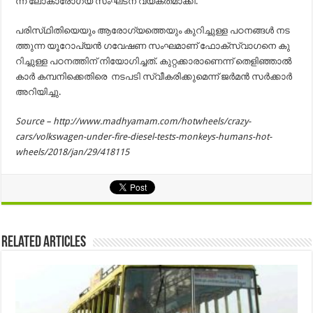
ന്ന്​ ലോ​കാ​രോ​ഗ്യ സം​ഘ​ട​ന വ്യ​ക്ത​മാ​ക്കി.
പ​രി​സ്​​ഥി​തി​യെ​യും ആ​രോ​ഗ്യ​ത്തെ​യും കു​റി​ച്ചു​ള്ള പ​ഠ​ന​ങ്ങ​ൾ ന​ട​
ത്തു​ന്ന യൂ​റോ​പ്യ​ൻ ഗ​വേ​ഷ​ണ സം​ഘ​മാ​ണ്​ ഫോ​ക്​​സ്​​വാ​ഗ​നെ കു​
റി​ച്ചു​ള്ള പ​ഠ​ന​ത്തി​ന്​ നി​യോ​ഗി​ച്ച​ത്. കു​റ്റ​ക്കാ​രാ​ണെ​ന്ന്​ തെ​ളി​ഞ്ഞാ​ൽ
കാ​ർ ക​മ്പ​നി​ക്കെ​തി​രെ ന​ട​പ​ടി സ്വീ​ക​രി​ക്കു​മെ​ന്ന്​ ജ​ർ​മ​ൻ സ​ർ​ക്കാ​ർ
അ​റി​യി​ച്ചു.
Source – http://www.madhyamam.com/hotwheels/crazy-
cars/volkswagen-under-fire-diesel-tests-monkeys-humans-hot-
wheels/2018/jan/29/418115
Related Articles