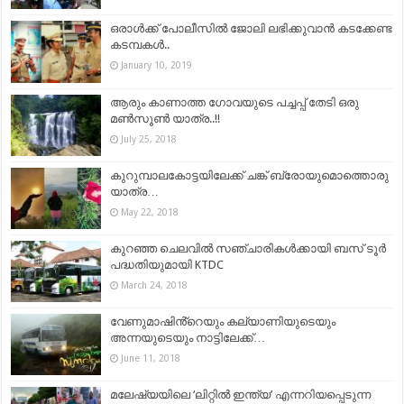
ഒരാൾക്ക് പോലീസിൽ ജോലി ലഭിക്കുവാൻ കടക്കേണ്ട
കടമ്പകൾ..
January 10, 2019
ആരും കാണാത്ത ഗോവയുടെ പച്ചപ്പ്‌ തേടി ഒരു
മൺസൂൺ യാത്ര..!!
July 25, 2018
കുറുമ്പാലകോട്ടയിലേക്ക് ചങ്ക് ബ്രോയുമൊത്തൊരു
യാത്ര…
May 22, 2018
കുറഞ്ഞ ചെലവില്‍ സഞ്ചാരികള്‍ക്കായി ബസ് ടൂര്‍
പദ്ധതിയുമായി KTDC
March 24, 2018
വേണുമാഷിൻ്റെയും കല്യാണിയുടെയും
അന്നയുടെയും നാട്ടിലേക്ക്…
June 11, 2018
മലേഷ്യയിലെ ‘ലിറ്റിൽ ഇന്ത്യ’ എന്നറിയപ്പെടുന്ന