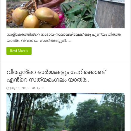
നാളികേരത്തിൻ്റെ നാടായ സലാലയിലേക്ക് ഒരു പുണ്യം തീർത്ത
യാത്ര.. വിവരണം -സമദ് അബ്ദുൽ. …
Read More »
വീരപ്പൻ്റെ ഓർമ്മകളും പേറിക്കൊണ്ട്
എൻ്റെ സത്യമംഗലം യാത്ര..
July 11, 2018
3,290