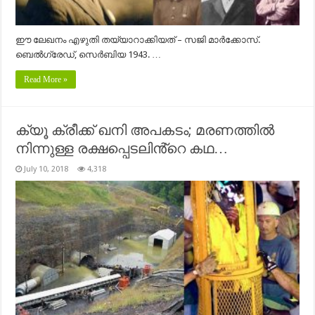
ഈ ലേഖനം എഴുതി തയ്യാറാക്കിയത് – സജി മാർക്കോസ്.
ബെൽഗ്രേഡ്, സെർബിയ 1943. …
Read More »
ക്യൂ ക്രീക്ക്‌ ഖനി അപകടം; മരണത്തിൽ
നിന്നുള്ള രക്ഷപ്പെടലിൻ്റെ കഥ…
July 10, 2018
4,318