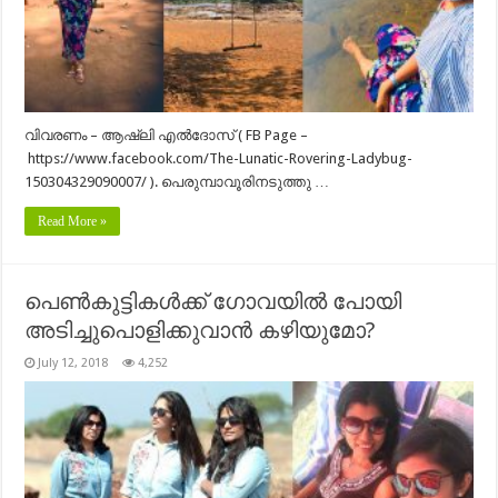
വിവരണം – ആഷ്‌ലി എൽദോസ് ( FB Page –
https://www.facebook.com/The-Lunatic-Rovering-Ladybug-
150304329090007/ ). പെരുമ്പാവൂരിനടുത്തു …
Read More »
പെൺകുട്ടികൾക്ക് ഗോവയിൽ പോയി
അടിച്ചുപൊളിക്കുവാൻ കഴിയുമോ?
July 12, 2018
4,252