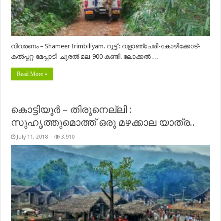
വിവരണം – Shameer Irimbiliyam. റൂട്ട് : വളാഞ്ചേരി-കോഴിക്കോട്-
കൽപ്പറ്റ-മേപ്പാടി-ചൂരൽ മല-900 കണ്ടി. ലോക്കൽ …
Read More »
കൊട്ടിയൂർ – തിരുനെല്ലി :
സുഹൃത്തുമൊത്ത് ഒരു മഴക്കാല യാത്ര..
July 11, 2018
3,910