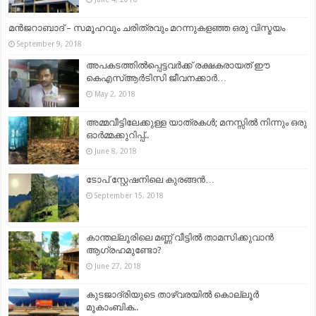
മൻജറാബാദ് – സമൂഹവും ചരിത്രവും മറന്നുകളഞ്ഞ ഒരു വിസ്മയം
September 9, 2018
അപകടത്തില്‍പ്പെട്ടവര്‍ക്ക് രക്ഷകരായത് ഈ
കെഎസ്ആര്‍ടിസി ജീവനക്കാര്‍…
May 2, 2018
അമ്മവീട്ടിലേക്കുള്ള യാത്രകൾ; മനസ്സിൽ നിന്നും ഒരു
ഓർമ്മക്കുറിപ്പ്..
June 8, 2018
ടോപ് സ്റ്റേഷനിലെ കുരങ്ങൻ…
September 15, 2018
കാന്തല്ലൂരിലെ മണ്ണ് വീട്ടിൽ താമസിക്കുവാൻ
ആഗ്രഹമുണ്ടോ?
June 27, 2018
കുടജാദ്രിയുടെ താഴ്വരയിൽ കൊല്ലൂർ
മൂകാംബിക..