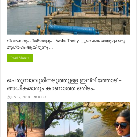
വിവരണവും ചിത്രങ്ങളും – Aashu Thotty. കുറെ കാലമായുള്ള ഒരു
ആഗ്രഹം ആയിരുന്നു …
Read More »
പെരുമ്പാവൂരിനടുത്തുള്ള ഇല്ലിത്തോട് –
അധികമാരും കാണാത്ത ഒരിടം..
July 12, 2018
8,123