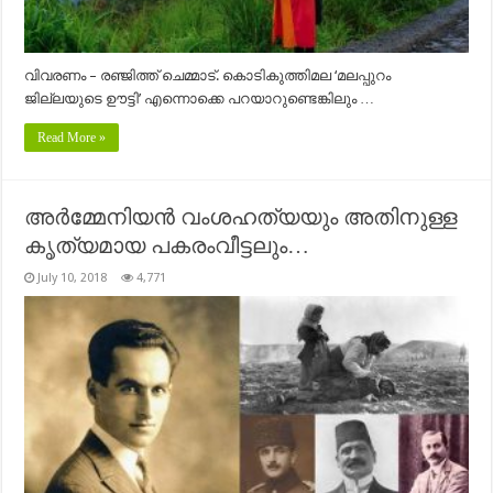
വിവരണം – രഞ്ജിത്ത് ചെമ്മാട്. കൊടികുത്തിമല ‘മലപ്പുറം
ജില്ലയുടെ ഊട്ടി’ എന്നൊക്കെ പറയാറുണ്ടെങ്കിലും …
Read More »
അർമ്മേനിയൻ വംശഹത്യയും അതിനുള്ള
കൃത്യമായ പകരംവീട്ടലും…
July 10, 2018
4,771