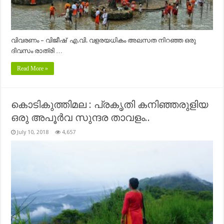
വിവരണം – വിജീഷ് എ.വി. വളരയധികം അലസത നിറഞ്ഞ ഒരു
ദിവസം രാത്രി …
Read More »
കൊടികുത്തിമല : പ്രകൃതി കനിഞ്ഞരുളിയ
ഒരു അപൂർവ സുന്ദര താവളം..
July 10, 2018
4,657