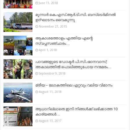
June 11, 2018
മൂന്നാർ കെ.എസ്‌.ആര്‍.ടി.സി. ബസ്‌ടെര്‍മിനല്‍
ഉദ്‌ഘാടനം വൈകുന്നു
November 27, 2015
ആകാശത്തോളം എത്തിയ എന്റെ
സ്വപ്നസഞ്ചാരം…
April 1, 2018
പാവങ്ങളുടെ ഡോക്ടർ പി.സി.ഷാനവാസ്;
അകാലത്തിൽ പൊലിഞ്ഞുപോയ നന്മമരം…
September 9, 2018
മ്രീയ – ലോകത്തിലെ ഏറ്റവും വലിയ വിമാനം
August 11, 2018
ആധാറില്ലാതെ ഇനി നിങ്ങള്‍ക്ക് ലഭിക്കാത്ത 10
കാര്യങ്ങള്‍…
August 13, 2017