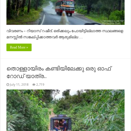
വിവരണം – റിയാസ് റഷീദ്. ഒരിക്കലും പോയിട്ടില്ലാത്ത സ്ഥലങ്ങളെ
മനസ്സിൽ സങ്കല്പ്പിക്കാത്തവർ ആരുമില്ല …
Read More »
തൊള്ളായിരം കണ്ടിയിലേക്കു ഒരു ഓഫ്
റോഡ് യാത്ര..
July 11, 2018
2,719