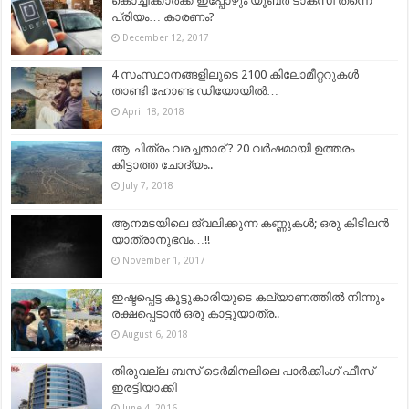
കൊച്ചിക്കാര്‍ക്ക് ഇപ്പോഴും യൂബര്‍ ടാക്സി തന്നെ
പ്രിയം… കാരണം?
December 12, 2017
4 സംസ്ഥാനങ്ങളിലൂടെ 2100 കിലോമീറ്ററുകൾ
താണ്ടി ഹോണ്ട ഡിയോയില്‍…
April 18, 2018
ആ ചിത്രം വരച്ചതാര് ? 20 വർഷമായി ഉത്തരം
കിട്ടാത്ത ചോദ്യം..
July 7, 2018
ആനമടയിലെ ജ്വലിക്കുന്ന കണ്ണുകൾ; ഒരു കിടിലന്‍
യാത്രാനുഭവം…!!
November 1, 2017
ഇഷ്ടപ്പെട്ട കൂട്ടുകാരിയുടെ കല്യാണത്തിൽ നിന്നും
രക്ഷപ്പെടാൻ ഒരു കാട്ടുയാത്ര..
August 6, 2018
തിരുവല്ല ബസ് ടെർമിനലിലെ പാർക്കിംഗ് ഫീസ്‌
ഇരട്ടിയാക്കി
June 4, 2016