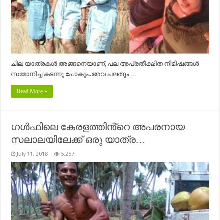
ചില യാത്രകൾ അങ്ങനെയാണ്, പല അപ്രതീക്ഷിത നിമിഷങ്ങൾ
സമ്മാനിച്ച കടന്നു പോകും..അവ പലതും …
Read More »
ഗൾഫിലെ കേരളത്തിൻ്റെ അപരനായ
സലാലയിലേക്ക് ഒരു യാത്ര…
July 11, 2018
5,257