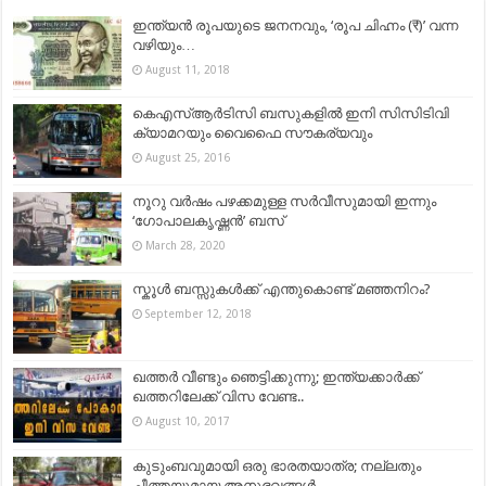
ഇന്ത്യൻ രൂപയുടെ ജനനവും, ‘രൂപ ചിഹ്നം (₹)’ വന്ന
വഴിയും…
August 11, 2018
കെഎസ്ആർടിസി ബസുകളിൽ ഇനി സിസിടിവി
ക്യാമറയും വൈഫൈ സൗകര്യവും
August 25, 2016
നൂറു വർഷം പഴക്കമുള്ള സർവീസുമായി ഇന്നും
‘ഗോപാലകൃഷ്ണൻ’ ബസ്
March 28, 2020
സ്കൂൾ ബസ്സുകൾക്ക് എന്തുകൊണ്ട് മഞ്ഞനിറം?
September 12, 2018
ഖത്തര്‍ വീണ്ടും ഞെട്ടിക്കുന്നു; ഇന്ത്യക്കാര്‍ക്ക്
ഖത്തറിലേക്ക് വിസ വേണ്ട..
August 10, 2017
കുടുംബവുമായി ഒരു ഭാരതയാത്ര; നല്ലതും
ചീത്തയുമായ അനുഭവങ്ങൾ..