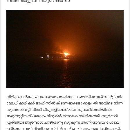
വോൾക്കാർട്ടു കമ്പനിയുടെ നേർക്ക്..!
നിമിഷങ്ങൾക്കകം ഓലമേഞ്ഞതെല്ലാം ചാരമായി.വോൾക്കാർട്ടിന്റെ
മേലധികാരികൾ ഓഫീസിൽ കിടന്ന് ഓടെടാ ഓട്ടം. തീ അവിടെ നിന്ന്
നൃത്തം ചവിട്ടി നീങ്ങി വീടുകളിലേക്ക് പടർന്നു.കൽവത്തിയിലെ
ഇരുന്നൂറ്റിയന്പതോളം വീടുകൾ ഒന്നാകെ ആളിക്കത്തി. സൂര്യൻ
എരിഞ്ഞടങ്ങുമ്പോൾ ചന്ദ്രഭാനു ഒഴുകുന്ന അഗ്നിപർവതം പോലെ
പടിഞ്ഞാറോട്ട് നീങ്ങി.ആസ്പിൻവാൾ കെട്ടിടവും അഗ്നിക്കിരയായി.