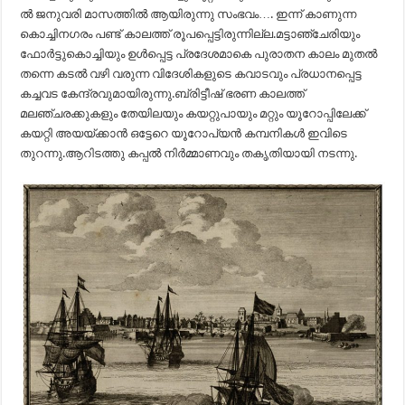
ൽ ജനുവരി മാസത്തിൽ ആയിരുന്നു സംഭവം…. ഇന്ന് കാണുന്ന
കൊച്ചിനഗരം പണ്ട് കാലത്ത് രൂപപ്പെട്ടിരുന്നില്ല.മട്ടാഞ്ചേരിയും
ഫോർട്ടുകൊച്ചിയും ഉൾപ്പെട്ട പ്രദേശമാകെ പുരാതന കാലം മുതൽ
തന്നെ കടൽ വഴി വരുന്ന വിദേശികളുടെ കവാടവും പ്രധാനപ്പെട്ട
കച്ചവട കേന്ദ്രവുമായിരുന്നു.ബ്രിട്ടീഷ് ഭരണ കാലത്ത്
മലഞ്ചരക്കുകളും തേയിലയും കയറ്റുപായും മറ്റും യൂറോപ്പിലേക്ക്
കയറ്റി അയയ്ക്കാൻ ഒട്ടേറെ യൂറോപ്യൻ കമ്പനികൾ ഇവിടെ
തുറന്നു.ആറിടത്തു കപ്പൽ നിർമ്മാണവും തകൃതിയായി നടന്നു.