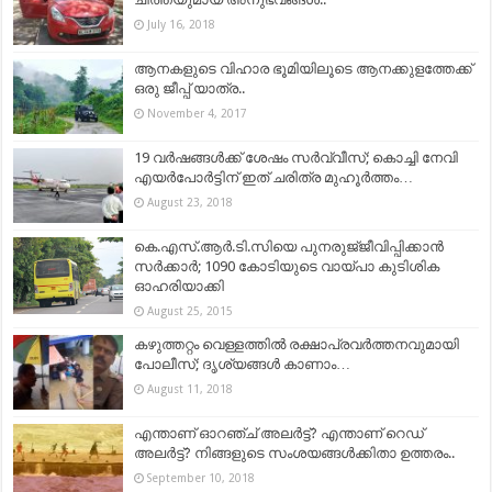
July 16, 2018
ആനകളുടെ വിഹാര ഭൂമിയിലൂടെ ആനക്കുളത്തേക്ക്
ഒരു ജീപ്പ് യാത്ര..
November 4, 2017
19 വർഷങ്ങൾക്ക് ശേഷം സർവ്വീസ്; കൊച്ചി നേവി
എയർപോർട്ടിന് ഇത് ചരിത്ര മുഹൂർത്തം…
August 23, 2018
കെ.എസ്‌.ആര്‍.ടി.സിയെ പുനരുജ്‌ജീവിപ്പിക്കാന്‍
സര്‍ക്കാര്‍; 1090 കോടിയുടെ വായ്‌പാ കുടിശിക
ഓഹരിയാക്കി
August 25, 2015
കഴുത്തറ്റം വെള്ളത്തിൽ രക്ഷാപ്രവർത്തനവുമായി
പോലീസ്; ദൃശ്യങ്ങൾ കാണാം…
August 11, 2018
എന്താണ് ഓറഞ്ച് അലർട്ട്? എന്താണ് റെഡ്
അലർട്ട്? നിങ്ങളുടെ സംശയങ്ങൾക്കിതാ ഉത്തരം..
September 10, 2018