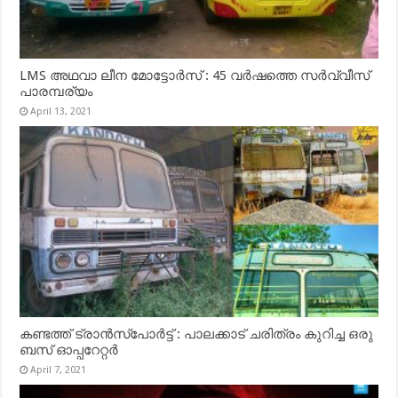
LMS അഥവാ ലീന മോട്ടോർസ് : 45 വർഷത്തെ സർവ്വീസ്
പാരമ്പര്യം
April 13, 2021
കണ്ടത്ത് ട്രാൻസ്‌പോർട്ട് : പാലക്കാട് ചരിത്രം കുറിച്ച ഒരു
ബസ് ഓപ്പറേറ്റർ
April 7, 2021