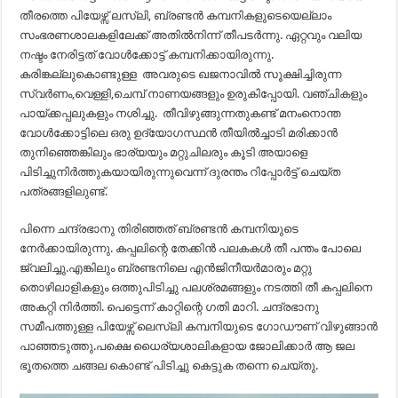
തീരത്തെ പിയേഴ്സ് ലസ്ലി, ബ്രണ്ടന്‍ കമ്പനികളുടെയെല്ലാം
സംഭരണശാലകളിലേക്ക് അതില്‍നിന്ന് തീപടര്‍ന്നു. ഏറ്റവും വലിയ
നഷ്ടം നേരിട്ടത് വോള്‍ക്കോട്ട് കമ്പനിക്കായിരുന്നു.
കരിങ്കല്ലുകൊണ്ടുള്ള അവരുടെ ഖജനാവില്‍ സൂക്ഷിച്ചിരുന്ന
സ്വര്‍ണം,വെള്ളി,ചെമ്പ് നാണയങ്ങളും ഉരുകിപ്പോയി. വഞ്ചികളും
പായ്ക്കപ്പലുകളും നശിച്ചു. തീവിഴുങ്ങുന്നതുകണ്ട് മനംനൊന്ത
വോള്‍ക്കോട്ടിലെ ഒരു ഉദ്യോഗസ്ഥന്‍ തീയില്‍ച്ചാടി മരിക്കാന്‍
തുനിഞ്ഞെങ്കിലും ഭാര്യയും മറ്റുചിലരും കൂടി അയാളെ
പിടിച്ചുനിര്‍ത്തുകയായിരുന്നുവെന്ന് ദുരന്തം റിപ്പോര്‍ട്ട് ചെയ്ത
പത്രങ്ങളിലുണ്ട്.
പിന്നെ ചന്ദ്രഭാനു തിരിഞ്ഞത് ബ്രണ്ടൻ കമ്പനിയുടെ
നേർക്കായിരുന്നു. കപ്പലിന്റെ തേക്കിൻ പലകകൾ തീ പന്തം പോലെ
ജ്വലിച്ചു.എങ്കിലും ബ്രണ്ടനിലെ എൻജിനീയർമാരും മറ്റു
തൊഴിലാളികളും ഒത്തുപിടിച്ചു പലശ്രമങ്ങളും നടത്തി തീ കപ്പലിനെ
അകറ്റി നിർത്തി. പെട്ടെന്ന് കാറ്റിന്റെ ഗതി മാറി. ചന്ദ്രഭാനു
സമീപത്തുള്ള പിയേഴ്സ് ലെസ്ലി കമ്പനിയുടെ ഗോഡൗണ് വിഴുങ്ങാൻ
പാഞ്ഞടുത്തു.പക്ഷെ ധൈര്യശാലികളായ ജോലിക്കാർ ആ ജല
ഭൂതത്തെ ചങ്ങല കൊണ്ട് പിടിച്ചു കെട്ടുക തന്നെ ചെയ്തു.