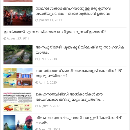
നാല് ദേശക്കാർക്ക് പറയാനുള്ള ഒരു ഉത്സവ
ലഹരിയുടെ കഥ – അണ്ടലൂർക്കാവ് ഉത്സവം
January 11, 2019
ഇസ്രയേല്‍ എന്ന രാജ്യത്തെ വേറിട്ടതാക്കുന്നത് ഇതാണ്..!!
August 23, 2017
ആനച്ചൂര് തേടി പൂയംകൂട്ടിയിലേക്ക് ഒരു സാഹസിക
യാത്ര..
July 16, 2018
കാസർഗോഡ് മെഡിക്കൽ കോളേജ് ‘കോവിഡ്-19’
ആശുപത്രിയായി
April 6, 2020
കെഎസ്ആര്‍ടിസി അധികാരികള്‍ ഈ
അവസ്ഥകള്‍ക്ക് ഒരു മാറ്റം വരുത്തണം…
August 2, 2017
നീലക്കൊടുവേലിയും തേടി ഒരു ഇല്ലിക്കല്‍ക്കല്ല്
യാത്ര…
March 28, 2018