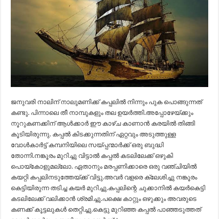
ജനുവരി നാലിന് നാലുമണിക്ക് കപ്പലിൽ നിന്നും പുക പൊങ്ങുന്നത്
കണ്ടു. പിന്നാലെ തീ നാമ്പുകളും തല ഉയർത്തി.അപ്പോഴേയ്ക്കും
നൂറുകണക്കിന് ആൾക്കാർ ഈ കാഴ്ച കാണാൻ കരയിൽ തിങ്ങി
കൂടിയിരുന്നു. കപ്പൽ കിടക്കുന്നതിന് ഏറ്റവും അടുത്തുള്ള
വോൾകാർട്ട് കമ്പനിയിലെ സയ്പ്പന്മാർക്ക് ഒരു ബുദ്ധി
തോന്നി.നങ്കൂരം മുറിച്ചു വിട്ടാൽ കപ്പൽ കടലിലേക്ക് ഒഴുകി
പൊയ്കോളുമല്ലോ. ഏതാനും മരപ്പണിക്കാരെ ഒരു വഞ്ചിയിൽ
കയറ്റി കപ്പലിനടുത്തേയ്ക്ക് വിട്ടു.അവർ വളരെ ക്ലേശിച്ചു നങ്കൂരം
കെട്ടിയിരുന്ന തടിച്ച കയർ മുറിച്ചു.കപ്പലിന്റെ ചുക്കാനിൽ കയർകെട്ടി
കടലിലേക്ക് വലിക്കാൻ ശ്രമിച്ചു.പക്ഷെ കാറ്റും ഒഴുക്കും അവരുടെ
കണക്ക് കൂട്ടലുകൾ തെറ്റിച്ചു.കെട്ടു മുറിഞ്ഞ കപ്പൽ പാഞ്ഞടുത്തത്