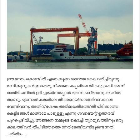
ഈ നേരം കൊണ്ട് തീ ഏറെക്കുറെ ശാന്തത കൈ വരിച്ചിരുന്നു.
മണിക്കൂറുകൾ ഇഴഞ്ഞു നീങ്ങവെ കപ്പലിലെ തീ കെട്ടടങ്ങി.അന്ന്
രാത്രി ചന്ദ്രൻ ഉദിച്ചുയർന്നപ്പോൾ തന്നെ ചന്ദ്രഭാനു കടലിൽ
താണു. എന്നാല്‍ കരയിലെ തീ അണയ്ക്കാന്‍ ദിവസങ്ങള്‍
വേണ്ടിവന്നു. അതിന് ശേഷം അഴീമുഖതീരത്ത് തീ പിടിക്കാത്ത
കെട്ടിടങ്ങൾ മാത്രമേ പാടുള്ളു എന്നു ഗവണ്മെന്റ് ഉത്തരവ്
പുറപ്പെടിവിച്ചു. അങ്ങനെ നമ്മുടെ കൊച്ചി തുറമുഖത്തിനും ഒരു
കാലത്ത് വൻ തീപിടിത്തത്തെ നേരിടേണ്ടിവന്നിട്ടുണ്ടെന്നത്
ചരിത്രം….