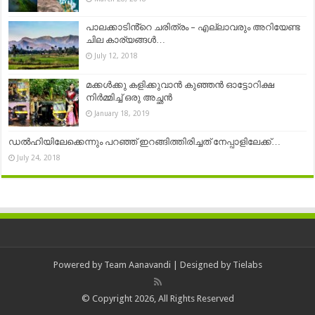
പാലക്കാടിൻ്റെ ചരിത്രം – എല്ലാവരും അറിയേണ്ട
ചില കാര്യങ്ങൾ…
July 12, 2018
മക്കൾക്കു കളിക്കുവാൻ കുഞ്ഞൻ ഓട്ടോറിക്ഷ
നിർമ്മിച്ച് ഒരു അച്ഛൻ
January 18, 2019
ഡൽഹിയിലേക്കെന്നും പറഞ്ഞ് ഇറങ്ങിത്തിരിച്ചത് നേപ്പാളിലേക്ക്…
July 24, 2018
Powered by
Team Aanavandi
| Designed by
Tielabs
© Copyright 2026, All Rights Reserved