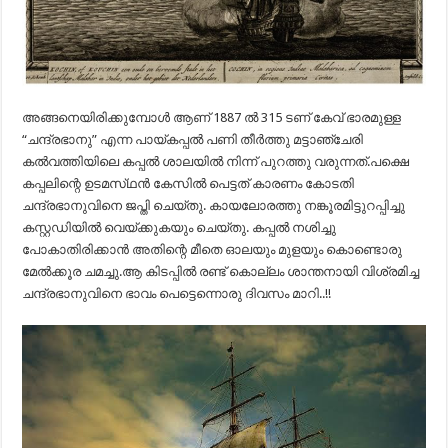
അങ്ങനെയിരിക്കുമ്പോൾ ആണ് 1887 ൽ 315 ടണ് കേവ് ഭാരമുള്ള
“ചന്ദ്രഭാനു” എന്ന പായ്കപ്പൽ പണി തീർത്തു മട്ടാഞ്ചേരി
കൽവത്തിയിലെ കപ്പൽ ശാലയിൽ നിന്ന് പുറത്തു വരുന്നത്.പക്ഷെ
കപ്പലിന്റെ ഉടമസ്‌ഥൻ കേസിൽ പെട്ടത് കാരണം കോടതി
ചന്ദ്രഭാനുവിനെ ജപ്തി ചെയ്തു. കായലോരത്തു നങ്കൂരമിട്ടുറപ്പിച്ചു
കസ്റ്റഡിയിൽ വെയ്ക്കുകയും ചെയ്തു. കപ്പൽ നശിച്ചു
പോകാതിരിക്കാൻ അതിന്റെ മീതെ ഓലയും മുളയും കൊണ്ടൊരു
മേൽക്കൂര ചമച്ചു.ആ കിടപ്പിൽ രണ്ട് കൊല്ലം ശാന്തനായി വിശ്രമിച്ച
ചന്ദ്രഭാനുവിനെ ഭാവം പെട്ടെന്നൊരു ദിവസം മാറി..!!