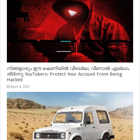
നിങ്ങളാരും ഈ കെണിയിൽ വീഴല്ലേ, വീണാൽ എല്ലാം
തീർന്നു YouTubers: Protect Your Account From Being
Hacked
April 4, 2021