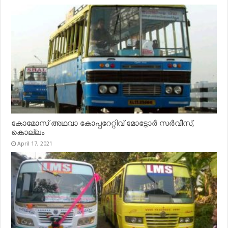
കോമോസ് അഥവാ കോപ്പറേറ്റിവ് മോട്ടോര്‍ സര്‍വീസ്,
കൊല്ലം
April 17, 2021