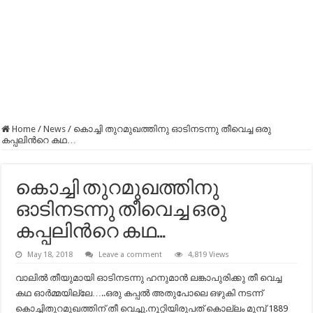
Home
/
News
/
കൊച്ചി തുറമുഖത്തിനു ഓടിനടന്നു തീവെച്ച ഒരു
കപ്പലിന്‍റെ കഥ…
കൊച്ചി തുറമുഖത്തിനു
ഓടിനടന്നു തീവെച്ച ഒരു
കപ്പലിന്‍റെ കഥ…
May 18, 2018
Leave a comment
4,819 Views
വാലിൽ തീയുമായി ഓടിനടന്നു ഹനുമാൻ ലങ്കാപുരിക്കു തീ വെച്ച
കഥ ഓർമ്മയില്ലേ…..ഒരു കപ്പൽ അതുപോലെ ഒഴുകി നടന്ന്
കൊച്ചിതുറമുഖത്തിന് തീ വെച്ചു.നൂറ്റിയിരുപത് കൊല്ലം മുമ്പ് 1889