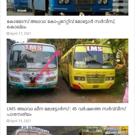
കോമോസ് അഥവാ കോപ്പറേറ്റിവ് മോട്ടോര്‍ സര്‍വീസ്,
കൊല്ലം
April 17, 2021
LMS അഥവാ ലീന മോട്ടോർസ് : 45 വർഷത്തെ സർവ്വീസ്
പാരമ്പര്യം
April 13, 2021