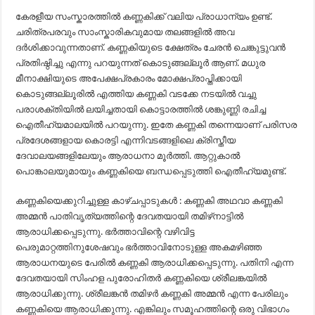
കേരളീയ സംസ്കാരത്തിൽ കണ്ണകിക്ക് വലിയ പ്രാധാന്യം ഉണ്ട്.
ചരിത്രപരവും സാംസ്കാരികവുമായ തലങ്ങളിൽ അവ
ദർശിക്കാവുന്നതാണ്. കണ്ണകിയുടെ ക്ഷേത്രം ചേരൻ ചെങ്കുട്ടുവൻ
പ്രതിഷ്ഠിച്ചു എന്നു പറയുന്നത് കൊടുങ്ങല്ലൂർ ആണ്. മധുര
മീനാക്ഷിയുടെ അപേക്ഷപ്രകാരം മോക്ഷപ്രാപ്തിക്കായി
കൊടുങ്ങല്ലൂരിൽ എത്തിയ കണ്ണകി വടക്കേ നടയിൽ വച്ചു
പരാശക്തിയിൽ ലയിച്ചതായി കൊട്ടാരത്തിൽ ശങ്കുണ്ണി രചിച്ച
ഐതീഹ്യമാലയിൽ പറയുന്നു. ഇതേ കണ്ണകി തന്നെയാണ് പരിസര
പ്രദേശങ്ങളായ കൊരട്ടി എന്നിവടങ്ങളിലെ ക്രിസ്തീയ
ദേവാലയങ്ങളിലേയും ആരാധനാ മൂർത്തി. ആറ്റുകാൽ
പൊങ്കാലയുമായും കണ്ണകിയെ ബന്ധപ്പെടുത്തി ഐതീഹ്യമുണ്ട്.
കണ്ണകിയെക്കുറിച്ചുള്ള കാഴ്ചപ്പാടുകൾ : കണ്ണകി അഥവാ കണ്ണകി
അമ്മൻ പാതിവൃത്യത്തിന്റെ ദേവതയായി തമിഴ്‌നാട്ടിൽ
ആരാധിക്കപ്പെടുന്നു. ഭർത്താവിന്റെ വഴിവിട്ട
പെരുമാറ്റത്തിനുശേഷവും ഭർത്താവിനോടുള്ള അകമഴിഞ്ഞ
ആരാധനയുടെ പേരിൽ കണ്ണകി ആരാധിക്കപ്പെടുന്നു. പതിനി എന്ന
ദേവതയായി സിംഹള പുരോഹിതർ കണ്ണകിയെ ശ്രീലങ്കയിൽ
ആരാധിക്കുന്നു. ശ്രീലങ്കൻ തമിഴർ കണ്ണകി അമ്മൻ എന്ന പേരിലും
കണ്ണകിയെ ആരാധിക്കുന്നു. എങ്കിലും സമൂഹത്തിന്റെ ഒരു വിഭാഗം