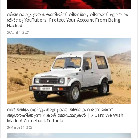
നിങ്ങളാരും ഈ കെണിയിൽ വീഴല്ലേ, വീണാൽ എല്ലാം
തീർന്നു YouTubers: Protect Your Account From Being
Hacked
April 4, 2021
നിർത്തിപ്പോയിട്ടും ആളുകൾ തിരികെ വരണമെന്ന്
ആഗ്രഹിക്കുന്ന 7 കാർ മോഡലുകൾ | 7 Cars We Wish
Made A Comeback In India
March 31, 2021