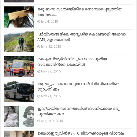
ഒരു ബസ് യാത്രയ്ക്കിടെ നൊമ്പരപ്പെടുത്തിയ
അനുഭവം..
July 4, 2018
പർവ്വതങ്ങളിലെ അദൃശ്യ കൊലയാളി അഥവാ
AMS; എന്താണിത്?
June 12, 2018
കെഎസ്ആര്‍ടിസിയുടെ രക്ഷ പുതിയ
സര്‍ക്കാരിന്‍റെ കൈയില്‍
May 27, 2016
ആലപ്പുഴ – ബെംഗലൂരു സര്‍വ്വീസിനെതിരെ
ഗൂഡനീക്കം
May 21, 2016
ഇന്ത്യയിൽ നടന്ന അവിശ്വസനീയമായ ഒരു
പുനർജന്മ കഥ..
August 9, 2018
ബെംഗളൂരുവില്‍ KSRTC ജീവനക്കാരുടെ വിശ്രമം