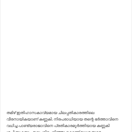
തമിഴ് ഇതിഹാസകാവ്യമായ ചിലപ്പതികാരത്തിലെ
വീരനായികയാണ് കണ്ണകി. നിരപരാധിയായ തന്റെ ഭർത്താവിനെ
വധിച്ച പാണ്ട്യരാജാവിനെ പ്രതികാരമൂർത്തിയായ കണ്ണകി