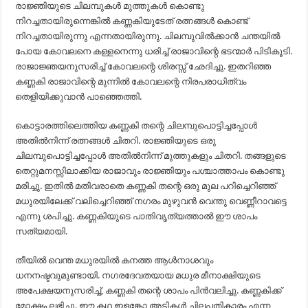
രാജ്ഞിയുടെ ചിലമ്പുകൾ മുത്തുകൾ കൊണ്ടു
നിറച്ചതായിരുന്നെങ്കിൽ കണ്ണകിയുടേത് രത്നങ്ങൾ കൊണ്ട്
നിറച്ചതായിരുന്നു എന്നതായിരുന്നു. ചിലമ്പുവിൽക്കാൻ ചന്തയിൽ
പോയ കോവലനെ കള്ളനെന്നു ധരിച്ച് രാജാവിന്റെ ഭടന്മാർ പിടികൂടി.
രാജാജ്ഞയനുസരിച്ച് കോവലന്റെ ശിരസ്സ് ഛേദിച്ചു. ഇതറിഞ്ഞ
കണ്ണകി രാജാവിന്റെ മുന്നിൽ കോവലന്റെ നിരപരാധിത്വം
തെളിയിക്കുവാൻ പാഞ്ഞെത്തി.
കൊട്ടാരത്തിലെത്തിയ കണ്ണകി തന്റെ ചിലമ്പുപൊട്ടിച്ചപ്പോൾ
അതിൽനിന്ന് രത്നങ്ങൾ ചിതറി. രാജ്ഞിയുടെ ഒരു
ചിലമ്പുപൊട്ടിച്ചപ്പോൾ അതിൽനിന്ന് മുത്തുകളും ചിതറി. തങ്ങളുടെ
തെറ്റുമനസ്സിലാക്കിയ രാജാവും രാജ്ഞിയും പശ്ചാത്താപം കൊണ്ടു
മരിച്ചു. ഇതിൽ മതിവരാതെ കണ്ണകി തന്റെ ഒരു മുല പറിച്ചെറിഞ്ഞ്
മധുരയിലേക്ക് വലിച്ചെറിഞ്ഞ് നഗരം മുഴുവൻ വെന്തു വെണ്ണീറാവട്ടെ
എന്നു ശപിച്ചു. കണ്ണകിയുടെ പാതിവൃത്യത്താൽ ഈ ശാപം
സത്യമായി.
തീയിൽ വെന്ത മധുരയിൽ കനത്ത ആൾനാശവും
ധനനഷ്ടവുമുണ്ടായി. നഗരദേവതയായ മധുര മീനാക്ഷിയുടെ
അപേക്ഷയനുസരിച്ച്, കണ്ണകി തന്റെ ശാപം പിൻ‌വലിച്ചു. കണ്ണകിക്ക്
മോക്ഷം ലഭിച്ചു. ഈ കഥ ഇളങ്കോ അടികൾ ചിലപ്പതികാരം എന്ന