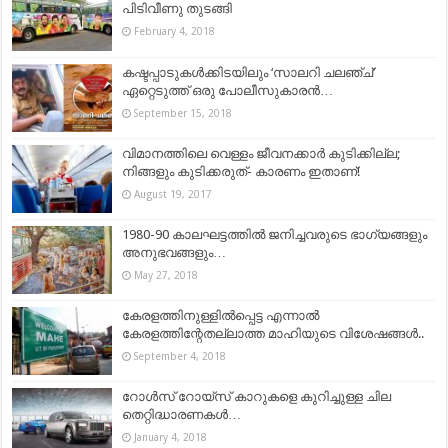
പിടിവീണു തുടങ്ങി
February 4, 2018
കഷ്ടപ്പാടുകൾക്കിടയിലും ‘സാലറി ചലഞ്ച്’
ഏറ്റെടുത്ത് ഒരു പോലീസുകാരൻ…
September 15, 2018
വിമാനത്തിലെ വെള്ളം ജീവനക്കാര്‍ കുടിക്കില്ല;
നിങ്ങളും കുടിക്കരുത്- കാരണം ഇതാണ്!
August 19, 2017
1980-90 കാലഘട്ടത്തിൽ ജനിച്ചവരുടെ ഭാഗ്യങ്ങളും
അനുഭവങ്ങളും…
May 27, 2018
കേരളത്തിനുള്ളിൽപ്പെട്ട എന്നാൽ
കേരളത്തിന്റേതല്ലാത്ത മാഹിയുടെ വിശേഷങ്ങൾ..
September 4, 2018
റോള്‍സ് റോയ്സ് കാറുകളെ കുറിച്ചുള്ള ചില
തെറ്റിദ്ധാരണകള്‍…
January 4, 2018