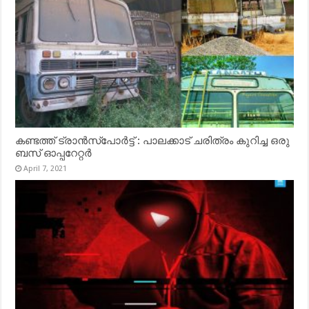
കണ്ടത്ത് ട്രാൻസ്‌പോർട്ട് : പാലക്കാട് ചരിത്രം കുറിച്ച ഒരു
ബസ് ഓപ്പറേറ്റർ
April 7, 2021