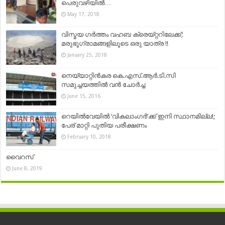
പെരുവഴിയില്‍…
May 17, 2018
വിസ്മയ ഗര്‍ത്തം വഹബ ക്രെയ്റ്ററിലേക്ക്;
മരുഭൂഗ്രാമങ്ങളിലൂടെ ഒരു യാത്ര !!
January 25, 2018
നെയ്യാറ്റിന്‍കര കെ.എസ്.ആർ.ടി.സി
സമുച്ചയത്തിൽ വൻ ചോർച്ച
June 15, 2016
റെയില്‍വേയില്‍ ‘വികലാംഗര്‍’ക്ക് ഇനി സ്ഥാനമില്ല!;
പേര് മാറ്റി പുതിയ പരീക്ഷണം
February 10, 2018
വൈറസ്
June 8, 2019