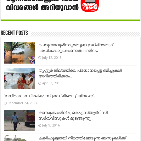
Recent Posts
പെരുമ്പാവൂരിനടുത്തുള്ള ഇല്ലിത്തോട് –
അധികമാരും കാണാത്ത ഒരിടം..
July 12, 2018
തൃശ്ശൂര്‍ ജില്ലയിലെ പ്രധാനപ്പെട്ട ബീച്ചുകള്‍
അറിഞ്ഞിരിക്കാം…
April 3, 2018
‘ഇന്ദിരാഗാന്ധിമല’കടന്ന് ‘ഇഡ്‌ലിമൊട്ട’ യിലേക്ക്..
December 24, 2017
കണ്ടക്ടര്‍മാരില്ല; കെഎസ്ആര്‍ടിസി
സര്‍വ്വീസുകള്‍ മുടങ്ങുന്നു
July 9, 2016
കളര്‍ഫുള്ളായി നിരത്തിലോടുന്ന ബസുകള്‍ക്ക്