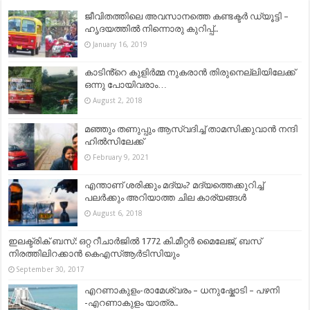
ജീവിതത്തിലെ അവസാനത്തെ കണ്ടക്ടർ ഡ്യൂട്ടി –
ഹൃദയത്തിൽ നിന്നൊരു കുറിപ്പ്..
January 16, 2019
കാടിൻ്റെ കുളിര്‍മ്മ നുകരാന്‍ തിരുനെല്ലിയിലേക്ക്
ഒന്നു പോയിവരാം…
August 2, 2018
മഞ്ഞും തണുപ്പും ആസ്വദിച്ച് താമസിക്കുവാൻ നന്ദി
ഹിൽസിലേക്ക്
February 9, 2021
എന്താണ് ശരിക്കും മദ്യം? മദ്യത്തെക്കുറിച്ച്
പലർക്കും അറിയാത്ത ചില കാര്യങ്ങൾ
August 6, 2018
ഇലക്ട്രിക് ബസ്: ഒറ്റ റീചാർജിൽ 1772 കി.മീറ്റർ മൈലേജ്, ബസ്
നിരത്തിലിറക്കാൻ കെഎസ്ആർടിസിയും
September 30, 2017
എറണാകുളം-രാമേശ്വരം – ധനുഷ്കോടി – പഴനി
-എറണാകുളം യാത്ര..