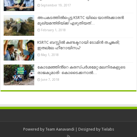
September 19, 2017
അപകടത്തില്‍പ്പെട്ട KSRTC യിലെ യാത്രക്കാരന്‍
മുഖ്യമന്ത്രിയ്ക്ക് എഴുതിയത്…
February 1, 2018
KSRTC ബസ്സില്‍ കണ്ടക്ടറായി ടോമിന്‍ തച്ചങ്കരി;
ഇതല്ലേ ഹീറോയിസം?
May 1, 2018
കോടമഞ്ഞിൻ്റെ കരസ്പർശമേറ്റ മലനിരകളുടെ
രാജകുമാരി- കൊടൈക്കനാൽ…
June 7, 2018
Powered by
Team Aanavandi
| Designed by
Tielabs