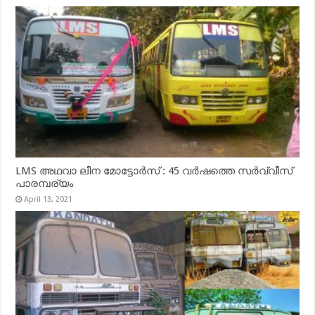
LMS അഥവാ ലീന മോട്ടോർസ് : 45 വർഷത്തെ സർവ്വീസ്
പാരമ്പര്യം
April 13, 2021