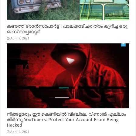
കണ്ടത്ത് ട്രാൻസ്‌പോർട്ട് : പാലക്കാട് ചരിത്രം കുറിച്ച ഒരു
ബസ് ഓപ്പറേറ്റർ
April 7, 2021
നിങ്ങളാരും ഈ കെണിയിൽ വീഴല്ലേ, വീണാൽ എല്ലാം
തീർന്നു YouTubers: Protect Your Account From Being
Hacked
April 4, 2021