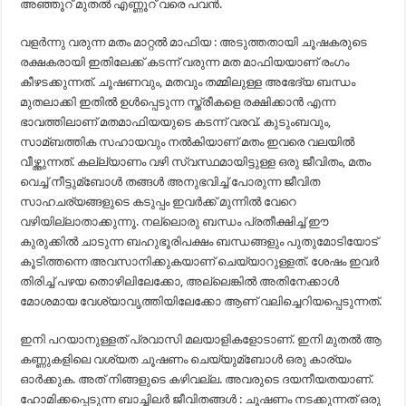
അഞ്ഞൂറ് മുതല്‍ എണ്ണൂറ് വരെ പവന്‍.
വളര്‍ന്നു വരുന്ന മതം മാറ്റല്‍ മാഫിയ : അടുത്തതായി ചൂഷകരുടെ
രക്ഷകരായി ഇതിലേക്ക് കടന്ന് വരുന്ന മത മാഫിയയാണ് രംഗം
കീഴടക്കുന്നത്. ചൂഷണവും, മതവും തമ്മിലുള്ള അഭേദ്യ ബന്ധം
മുതലാക്കി ഇതില്‍ ഉള്‍പ്പെടുന്ന സ്ത്രീകളെ രക്ഷിക്കാന്‍ എന്ന
ഭാവത്തിലാണ് മതമാഫിയയുടെ കടന്ന് വരവ്. കുടുംബവും,
സാമ്ബത്തിക സഹായവും നല്‍കിയാണ് മതം ഇവരെ വലയില്‍
വീഴ്ത്തുന്നത്. കല്ല്യാണം വഴി സ്വസ്ഥമായിട്ടുള്ള ഒരു ജീവിതം, മതം
വെച്ച്‌ നീട്ടുമ്ബോള്‍ തങ്ങള്‍ അനുഭവിച്ച്‌ പോരുന്ന ജീവിത
സാഹചര്യങ്ങളുടെ കടുപ്പം ഇവര്‍ക്ക് മുന്നില്‍ വേറെ
വഴിയില്ലാതാക്കുന്നൂ. നല്ലൊരു ബന്ധം പ്രതീക്ഷിച്ച്‌ ഈ
കുരുക്കില്‍ ചാടുന്ന ബഹുഭൂരിപക്ഷം ബന്ധങ്ങളും പുതുമോടിയോട്
കൂടിത്തന്നെ അവസാനിക്കുകയാണ് ചെയ്യാറുള്ളത്. ശേഷം ഇവര്‍
തിരിച്ച്‌ പഴയ തൊഴിലിലേക്കോ, അല്ലെങ്കില്‍ അതിനേക്കാള്‍
മോശമായ വേശ്യാവൃത്തിയിലേക്കോ ആണ് വലിച്ചെറിയപ്പെടുന്നത്.
ഇനി പറയാനുള്ളത് പ്രവാസി മലയാളികളോടാണ്. ഇനി മുതല്‍ ആ
കണ്ണുകളിലെ വശ്യത ചൂഷണം ചെയ്യുമ്ബോള്‍ ഒരു കാര്യം
ഓര്‍ക്കുക. അത് നിങ്ങളുടെ കഴിവല്ല. അവരുടെ ദയനീയതയാണ്.
ഹോമിക്കപ്പെടുന്ന ബാച്ചിലര്‍ ജീവിതങ്ങള്‍ : ചൂഷണം നടക്കുന്നത് ഒരു