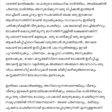
വശത്ത് മാത്രമല്ല ; പൊതുവെ ലൈംഗിക ദാരിദ്ര്യം , അല്ലെങ്കില്‍
പ്രണയ ദാരിദ്ര്യം അനുഭവിക്കുന്ന ഒരു ടിപ്പിക്കല്‍ ഇന്ത്യന്‍
ബാച്ചിലര്‍ പലപ്പോഴും ഈ സംഭവങ്ങള്‍ ഒക്കെ ഒരു ഇടക്കാല
ആശ്വാസത്തിന് വേണ്ടി തുടങ്ങുകയും സാവധാനം ഇതിന്റെ
ചതിക്കുഴികളില്‍ വീഴുകയും ചെയ്യും . പല മലയാളി ബാച്ചിലേഴ്‌സും
ടോക്കണ്‍ കൊടുത്ത് മൂന്നു മാസത്തിനുള്ളില്‍ ലക്ഷക്കണക്കിന്
രൂപയാണ് കൊണ്ട് കളയുക . ഒരു പെണ്‍കുട്ടി ഒരു കസ്റ്റമറെ
ആകര്‍ഷിപ്പിച്ച്‌ ബാറിലേക്ക് വരുത്താന്‍ തുടങ്ങിയാല്‍ ; അവരെ
കൊണ്ട് ടോക്കണ്‍ ഇടീപ്പിക്കാന്‍ പല സൂത്രങ്ങളും ഇവര്‍
പുറത്തെടുക്കും ; പ്രണയം , കഷ്ടപ്പാട് പറഞ്ഞു അനുകമ്ബ
ഉണ്ടാക്കുക , വേറെ കസ്റ്റമേഴ്‌സിനെ കൊണ്ട് ടോക്കണ്‍ ഇടീപ്പിച്ചു
അവന്റെ ഈഗോ വളര്‍ത്തുക അങ്ങനെ അങ്ങനെ അവസാനം ഒരു
വിധം ക്രെഡിറ്റ് കാര്‍ഡുകള്‍ ഒക്കെ ലിമിറ്റ് കഴിയുമ്ബോഴാകും
കസ്റ്റമേഴ്‌സിന് ബോധോദയം ഉണ്ടാകുക.
ഇതിലെ പലകാര്യങ്ങളും അറിയാവുന്നതാണെങ്കിലും വീണ്ടും
വീണ്ടും ഇരകള്‍ ഉണ്ടായിക്കൊണ്ടിരിക്കും. ലൈംഗിക ദാരിദ്ര്യവും,
ഒപ്പം ഒരു പ്രണയം പോലും പാപമായി കരുതുകയും ചെയ്യുന്ന ഒരു
സമൂഹത്തില്‍ നിന്ന് തന്നെയാണ് – അതേ പ്രണയവും , രതിയും
ചൂഷണം ചെയ്യാനായി ഉപയോഗപ്പെടുത്തുന്നത് എന്നുള്ളതാണ്