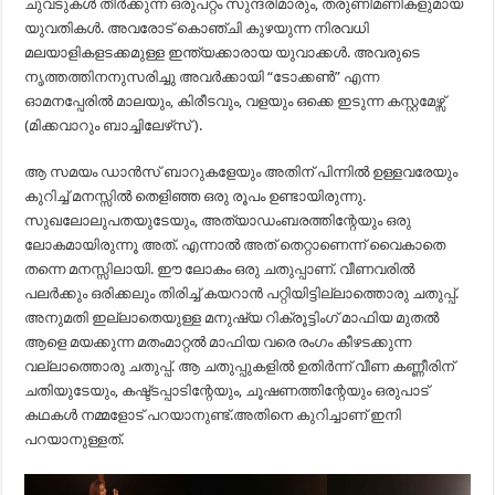
ചുവടുകള്‍ തീര്‍ക്കുന്ന ഒരുപറ്റം സുന്ദരിമാരും, തരുണിമണികളുമായ
യുവതികള്‍. അവരോട് കൊഞ്ചി കുഴയുന്ന നിരവധി
മലയാളികളടക്കമുള്ള ഇന്ത്യക്കാരായ യുവാക്കള്‍. അവരുടെ
നൃത്തത്തിനനുസരിച്ചു അവര്‍ക്കായി “ടോക്കണ്‍” എന്ന
ഓമനപ്പേരില്‍ മാലയും, കിരീടവും, വളയും ഒക്കെ ഇടുന്ന കസ്റ്റമേഴ്സ്
(മിക്കവാറും ബാച്ചിലേഴ്‌സ് ).
ആ സമയം ഡാന്‍സ് ബാറുകളേയും അതിന് പിന്നില്‍ ഉള്ളവരേയും
കുറിച്ച്‌ മനസ്സില്‍ തെളിഞ്ഞ ഒരു രൂപം ഉണ്ടായിരുന്നു.
സുഖലോലുപതയുടേയും, അത്യാഡംബരത്തിന്റേയും ഒരു
ലോകമായിരുന്നൂ അത്. എന്നാല്‍ അത് തെറ്റാണെന്ന് വൈകാതെ
തന്നെ മനസ്സിലായി. ഈ ലോകം ഒരു ചതുപ്പാണ്. വീണവരില്‍
പലര്‍ക്കും ഒരിക്കലും തിരിച്ച്‌ കയറാന്‍ പറ്റിയിട്ടില്ലാത്തൊരു ചതുപ്പ്.
അനുമതി ഇല്ലാതെയുള്ള മനുഷ്യ റിക്രൂട്ടിംഗ് മാഫിയ മുതല്‍
ആളെ മയക്കുന്ന മതംമാറ്റല്‍ മാഫിയ വരെ രംഗം കീഴടക്കുന്ന
വല്ലാത്തൊരു ചതുപ്പ്. ആ ചതുപ്പുകളില്‍ ഉതിര്‍ന്ന് വീണ കണ്ണീരിന്
ചതിയുടേയും, കഷ്ട്ടപ്പാടിന്റേയും, ചൂഷണത്തിന്റേയും ഒരുപാട്
കഥകള്‍ നമ്മളോട് പറയാനുണ്ട്.അതിനെ കുറിച്ചാണ് ഇനി
പറയാനുള്ളത്.