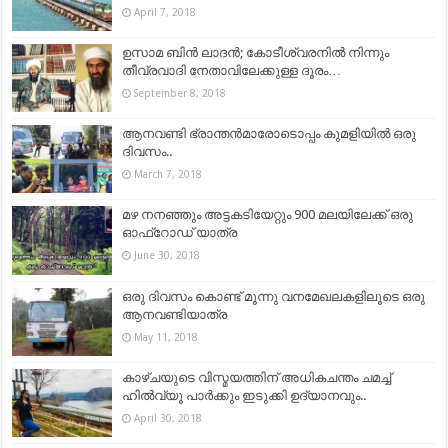
April 7, 2018
ഉസാമ ബിൻ ലാദൻ; കോടീശ്വരനിൽ നിന്നും
തീവ്രവാദി നേതാവിലേക്കുള്ള ദൂരം…
September 8, 2018
ആനവണ്ടി ഭ്രാന്തൻമാരോടൊപ്പം കുമളിയിൽ ഒരു
ദിവസം..
March 7, 2018
മഴ നനഞ്ഞും അട്ടകടിയേറ്റും 900 മലയിലേക്ക് ഒരു
ഓഫ്‌റോഡ് യാത്ര
June 30, 2018
ഒരു ദിവസം കൊണ്ട് മൂന്നു വനമേഖലകളിലൂടെ ഒരു
ആനവണ്ടിയാത്ര
May 11, 2018
കാഴ്ചയുടെ വിസ്മയത്തിന് അധികചന്തം ചമച്ച്
ഹില്‍വ്യൂ പാര്‍ക്കും ഇടുക്കി ഉദ്യാനവും..
April 30, 2018