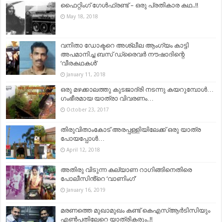
ഫൈറ്റിംഗ്‌ ഗേൾഫ്രണ്ട് – ഒരു പ്രതികാര കഥ..!!
May 18, 2018
വനിതാ ഡോക്ടറെ അശ്ലീല ആംഗ്യം കാട്ടി
അപമാനിച്ച ബസ് ഡ്രൈവർ നൗഷാദിന്റെ
‘വീരകഥകള്‍’
January 11, 2018
ഒരു മഴക്കാലത്തു കുടജാദ്രി നടന്നു കയറുമ്പോൾ…
ഗംഭീരമായ യാത്രാ വിവരണം…
October 23, 2017
തിരുവിതാംകോട് അരപ്പള്ളിയിലേക്ക് ഒരു യാത്ര
പോയപ്പോള്‍…
April 12, 2018
അതിരു വിടുന്ന കല്യാണ റാഗിങ്ങിനെതിരെ
പോലീസിൻ്റെ ‘വാണിംഗ്’
January 16, 2019
മരണത്തെ മുഖാമുഖം കണ്ട് കെഎസ്ആര്‍ടിസിയും
എൺപതിലേറെ യാത്രികരും..!!