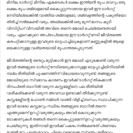
മിനിമം ടാര്‍ഗറ്റ്. മിനിമം ഏകദേശം 8 ലക്ഷം ഇന്ത്യന്‍ രൂപ. വെറും ഒരു
ലക്ഷം രൂപ ശമ്ബളമായി കൈപ്പറ്റുന്നവരായ ഇവര്‍ ഈ ടാര്‍ഗറ്റ്
നേടിയില്ലെങ്കില്‍ വാങ്ങിയ ശമ്ബളമോ, ശമ്ബളത്തിന്റെ പകുതിയോ
തിരിച്ച്‌ നല്‍കേണ്ടി വരും. അല്ലെങ്കില്‍ ഒരു മൂന്ന് മാസം കൂടി
വിസിറ്റിംഗ് വിസയില്‍ അവിടെ തന്നെ ജോലി ചെയ്യേണ്ടതായി
വരും. ഏറെക്കുറെ അപ്രാപ്യമായ ഈ ടാര്‍ഗറ്റ് നേടി ജീവിതത്തെ
കരപറ്റിക്കാനുള്ള ഇവരുടെ ഓട്ടപാച്ചിലുകളാണ് കണ്ണുകളില്‍ ആളെ
മയക്കാനുള്ള വശ്യതയായി രൂപാന്തരപ്പെടുന്നത്.
ജീവിതത്തിന്റെ രണ്ടറ്റം മുട്ടിക്കാന്‍ ഈ ജോലി എടുക്കേണ്ടി വരുന്ന
ഇവര്‍ തങ്ങളുടെ ടാര്‍ഗറ്റ് നേടിയെടുക്കാനുള്ള ഓട്ടപ്പാച്ചിലിനിടയില്‍
നല്ല രീതിയില്‍ ചൂഷണത്തിന് വിധേയരാവുന്നുണ്ട്. തങ്ങളുടെ
ജോലിയുടെ സ്വഭാവം കാരണം ഇവര്‍ക്ക് ടാര്‍ഗറ്റ് തികക്കാന്‍
ദിനംപ്രതി ബാറില്‍ വരുന്ന കസ്റ്റമേഴ്സിനെ പല രീതിയില്‍
വശീകരിക്കേണ്ടി വരുന്ന അവസ്ഥ ഉണ്ടാക്കി തീര്‍ക്കുന്നുണ്ട്.
കസ്റ്റമേഴ്സിന്റെ ഫോണ്‍ നമ്ബര്‍ വാങ്ങി വിളിച്ച്‌ ബന്ധം സ്ഥാപിക്കുന്ന
ഇവര്‍ ഓരോ കസ്റ്റമറും സ്ഥിരം തങ്ങളുടെ ബാറില്‍ തന്നെ
എത്തുമെന്ന് ഉറപ്പ് വരുത്തുകയും അവര്‍ കൊടുക്കുന്ന
ടോക്കണുകള്‍ തങ്ങള്‍ തന്നെ കൈപ്പറ്റുമെന്ന് ഉറപ്പ് വരുത്തുകയും
ചെയ്യുന്നു. ഇതിനായി ഇവര്‍ക്ക് പകരം നല്‍കേണ്ടത് പ്രണയം
മുതല്‍ മറ്റു പലതുമാവാം. ചിലപ്പോഴൊക്കെ സ്വന്തം ശരീരവും