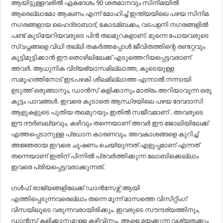
ആയിട്ടുള്ളവരില്‍ ഏകദേശം 90 ശതമാനവും സിനിമയില്‍
ആരെല്ലാമോ ആകണം എന്ന് മോഹിച്ച്‌ ഇന്ത്യയിലെ പഴയ സിനിമ
നഗരങ്ങളായ ഹൈദ്രാബാദ്, കോടമ്ബക്കം, വടപളനി നഗരങ്ങളില്‍
പണ്ട് കുടിയേറിയവരുടെ പിന്‍ തലമുറകളാണ്. മുന്നെ പോയവരുടെ
സ്വപ്നങ്ങളെ വിധി തല്ലി തകര്‍ത്തപ്പോള്‍ ജീവിതത്തിന്റെ രണ്ടറ്റവും
കൂട്ടിമുട്ടിക്കാന്‍ ഈ തൊഴിലിലേക്ക് എടുത്തെറിയപ്പെട്ടവരാണ്
അവര്‍. ആധുനിക വിദ്യഭ്യാസമില്ലാത്ത, കൂടെയുള്ള
സമൂഹത്തിനോട് ഇടപഴകി ശീലമില്ലാത്ത എന്നാല്‍ നന്നായി
ഉടുത്ത് ഒരുങ്ങാനും, ഡാന്‍സ് കളിക്കാനും മാത്രം അറിയാവുന്ന ഒരു
കൂട്ടം പാവങ്ങള്‍. ഇവരെ കൂടാതെ ആന്ധ്രയിലെ പഴയ ദേവദാസി
ആളുകളുടെ പുതിയ തലമുറയും ഇതില്‍ സജീവമാണ് . അവരുടെ
ഈ ദൗര്‍ബല്യവും, കഴിവും തന്നെയാണ് അവര്‍ ഈ ജോലിയിലേക്ക്
എത്തപ്പെടാനുള്ള പ്രധാന കാരണവും. അവകാശങ്ങളെ കുറിച്ച്‌
അജ്ഞരായ ഇവരെ ചൂഷണം ചെയ്യുന്നത് എളുപ്പമാണ് എന്നത്
തന്നെയാണ് ഇതിന് പിന്നില്‍ പ്രവര്‍ത്തിക്കുന്ന ലോബിക്കെല്ലാം
ഇവരെ പ്രിയപ്പെട്ടവരാക്കുന്നത്.
ഗള്‍ഫ് രാജ്യങ്ങളിലേക്ക് ഡാന്‍സേഴ്സ് ആയി
എത്തിപ്പെടുന്നവരെല്ലാം തന്നെ മൂന്ന് മാസത്തെ വിസിറ്റിംഗ്
വിസയിലൂടെ വരുന്നവരായിരിക്കും. ഇവരുടെ സൗന്ദര്യത്തിനും,
ഡാന്‍സ് കളിക്കാനുമുള്ള കഴിവിനും, ആളെ മയക്കുന്ന വശ്യതക്കും