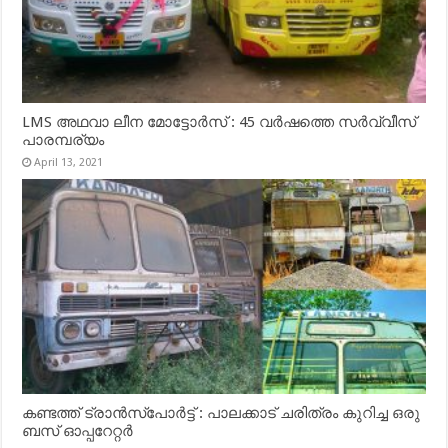
LMS അഥവാ ലീന മോട്ടോർസ് : 45 വർഷത്തെ സർവ്വീസ്
പാരമ്പര്യം
April 13, 2021
കണ്ടത്ത് ട്രാൻസ്‌പോർട്ട് : പാലക്കാട് ചരിത്രം കുറിച്ച ഒരു
ബസ് ഓപ്പറേറ്റർ