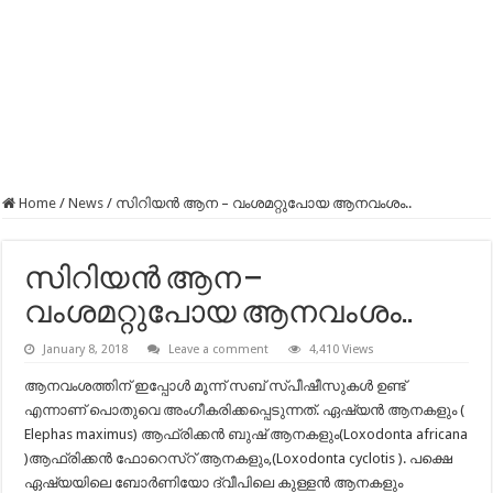
Home
/
News
/
സിറിയൻ ആന – വംശമറ്റുപോയ ആനവംശം..
സിറിയൻ ആന –
വംശമറ്റുപോയ ആനവംശം..
January 8, 2018
Leave a comment
4,410 Views
ആനവംശത്തിന് ഇപ്പോൾ മൂന്ന് സബ് സ്പീഷീസുകൾ ഉണ്ട്
എന്നാണ് പൊതുവെ അംഗീകരിക്കപ്പെടുന്നത്. ഏഷ്യൻ ആനകളും (
Elephas maximus) ആഫ്രിക്കൻ ബുഷ് ആനകളും(Loxodonta africana
)ആഫ്രിക്കൻ ഫോറെസ്റ് ആനകളും,(Loxodonta cyclotis ). പക്ഷെ
ഏഷ്യയിലെ ബോർണിയോ ദ്വീപിലെ കുള്ളൻ ആനകളും