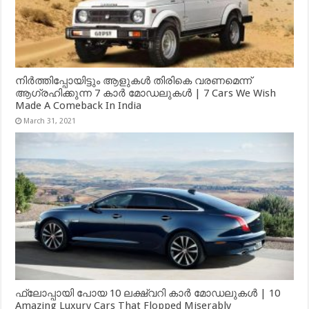
നിർത്തിപ്പോയിട്ടും ആളുകൾ തിരികെ വരണമെന്ന്
ആഗ്രഹിക്കുന്ന 7 കാർ മോഡലുകൾ | 7 Cars We Wish
Made A Comeback In India
March 31, 2021
ഫ്ലോപ്പായി പോയ 10 ലക്ഷ്വറി കാർ മോഡലുകൾ | 10
Amazing Luxury Cars That Flopped Miserably