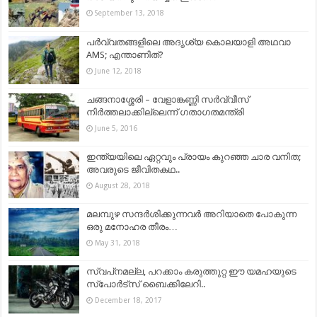
September 13, 2018
പർവ്വതങ്ങളിലെ അദൃശ്യ കൊലയാളി അഥവാ
AMS; എന്താണിത്?
June 12, 2018
ചങ്ങനാശ്ശേരി – വേളാങ്കണ്ണി സര്‍വ്വീസ്
നിര്‍ത്തലാക്കില്ലെന്ന് ഗതാഗതമന്ത്രി
June 5, 2016
ഇന്ത്യയിലെ ഏറ്റവും പ്രായം കുറഞ്ഞ ചാര വനിത;
അവരുടെ ജീവിതകഥ..
August 28, 2018
മലമ്പുഴ സന്ദർശിക്കുന്നവർ അറിയാതെ പോകുന്ന
ഒരു മനോഹര തീരം…
May 31, 2018
സ്വപ്‌നമല്ല, പറക്കാം കരുത്തുറ്റ ഈ യമഹയുടെ
സ്‌പോര്‍ട്‌സ് ബൈക്കിലേറി..
December 18, 2017