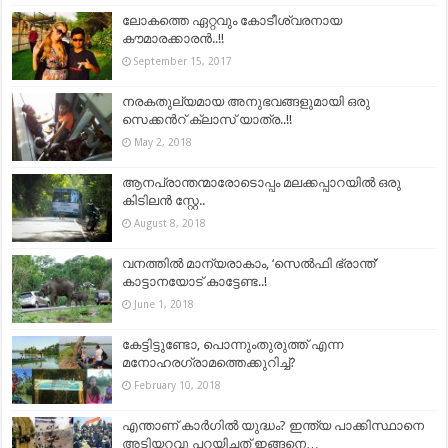
ലോകത്തെ ഏറ്റവും കോടീശ്വരനായ
കൗമാരക്കാരന്‍..!!
September 15, 2017
നരകതുല്യമായ അനുഭവങ്ങളുമായി ഒരു
സെക്കന്‍റ് ക്ലാസ് യാത്ര..!!
May 2, 2018
ആനപ്രാന്തന്മാരോടൊപ്പം മലക്കപ്പാറയിൽ ഒരു
കിടിലൻ സ്റ്റേ..
August 8, 2018
വനത്തിൽ മാന്യരാകാം, ‘സെൽഫി ഭ്രാന്ത്’
കാട്ടാനയോട് കാട്ടേണ്ട..!
June 1, 2018
കേട്ടിട്ടുണ്ടോ, പൊന്നുംതുരുത്ത് എന്ന
മനോഹരഗ്രാമത്തെക്കുറിച്ച്?
February 10, 2018
എന്താണ് കാർഗിൽ യുദ്ധം? ഇന്ത്യ പാക്കിസ്ഥാനെ
അടിയറവു പറയിച്ചത് ഇങ്ങനെ…