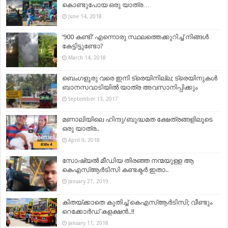
കൊണ്ടുപോയ ഒരു യാത്ര…
June 14, 2018
‘900 കണ്ടി’ എന്നൊരു സ്ഥലത്തെക്കുറിച്ച് നിങ്ങള്‍
കേട്ടിട്ടുണ്ടോ?
March 14, 2018
ബെംഗളൂരു വരെ ഇനി ട്രെയിനില്ല; ട്രെയിനുകള്‍
ബാനസവാടിയില്‍ യാത്ര അവസാനിപ്പിക്കും
September 13, 2017
മണാലിയിലെ ഹിന്ദു/ബുദ്ധമത ക്ഷേത്രങ്ങളിലൂടെ
ഒരു യാത്ര..
April 9, 2018
സോഷ്യൽ മീഡിയ തിരഞ്ഞ നന്മയുള്ള ആ
കെഎസ്ആർടിസി കണ്ടക്ടർ ഇതാ..
January 27, 2019
കിതയ്ക്കാതെ കുതിച്ച് കെഎസ്ആര്‍ടിസി; വീണ്ടും
റെക്കോര്‍ഡ് കളക്ഷന്‍..!!
January 11, 2018