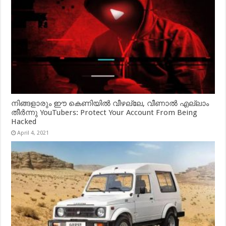
നിങ്ങളാരും ഈ കെണിയിൽ വീഴല്ലേ, വീണാൽ എല്ലാം
തീർന്നു YouTubers: Protect Your Account From Being
Hacked
April 4, 2021