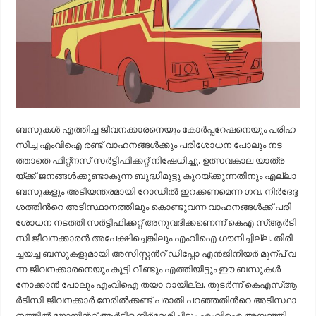
ബ​സു​ക​ൾ എ​ത്തി​ച്ച ജീ​വ​ന​ക്കാ​ര​നെ​യും കോ​ർ​പ്പറേ​ഷ​നെ​യും പ​രി​ഹ​
സി​ച്ച എം​വി​ഐ ര​ണ്ട് വാ​ഹ​ന​ങ്ങ​ൾ​ക്കും പ​രി​ശോ​ധ​ന പോ​ലും ന​ട​
ത്താ​തെ ഫി​റ്റ്ന​സ് സ​ർ​ട്ടി​ഫി​ക്ക​റ്റ് നി​ഷേ​ധി​ച്ചു. ഉ​ത്സ​വ​കാ​ല യാ​ത്ര​
യ്ക്ക് ജ​ന​ങ്ങ​ൾ​ക്കു​ണ്ടാ​കു​ന്ന ബു​ദ്ധി​മു​ട്ടു കു​റ​യ്ക്കു​ന്ന​തി​നും എ​ല്ലാ
ബ​സു​ക​ളും അ​ടി​യ​ന്ത​ര​മാ​യി റോ​ഡി​ൽ ഇ​റ​ക്ക​ണ​മെ​ന്ന ഗ​വ. നി​ർ​ദേ​ദ്ദ​
ശ​ത്തി​ന്‍റെ അ​ടി​സ്ഥാ​ന​ത്തി​ലും കൊ​ണ്ടു​വ​ന്ന വാ​ഹ​ന​ങ്ങ​ൾ​ക്ക് പ​രി​
ശോ​ധ​ന ന​ട​ത്തി സ​ർ​ട്ടി​ഫി​ക്ക​റ്റ് അ​നു​വ​ദി​ക്ക​ണെ​ന്ന് കെഎ സ്ആ​ർ​ടി​
സി ജീ​വ​ന​ക്കാ​ര​ൻ അ​പേ​ക്ഷി​ച്ചെ​ങ്കി​ലും എം​വി​ഐ ഗൗ​നി​ച്ചി​ല്ല. തി​രി​
ച്ച​യ​ച്ച ബ​സു​ക​ളു​മാ​യി അ​സി​സ്റ്റ​ന്‍റ് ഡി​പ്പോ എ​ൻ​ജി​നിയ​ർ മു​ന്പ് വ​
ന്ന ജീ​വ​ന​ക്കാ​ര​നെ​യും കൂ​ട്ടി വീ​ണ്ടും എ​ത്തി​യി​ട്ടും ഈ ​ബ​സു​ക​ൾ
നോ​ക്കാ​ൻ പോ​ലും എം​വി​ഐ തയാ റായി​ല്ല. തുടർന്ന് കെഎസ്ആ​
ർ​ടി​സി ജീ​വ​ന​ക്കാ​ർ നേ​രി​ൽ​ക്ക​ണ്ട് പ​രാ​തി പ​റ​ഞ്ഞ​തി​ന്‍റെ അ​ടി​സ്ഥാ​
ന​ത്തി​ൽ ജോ​യി​ന്‍റ് ആ​ർ​ടി​ഒ നി​ർ​ദേ​ശി​ച്ചി​ട്ടും എം​വി​ഐ അ​യ​ഞ്ഞി​