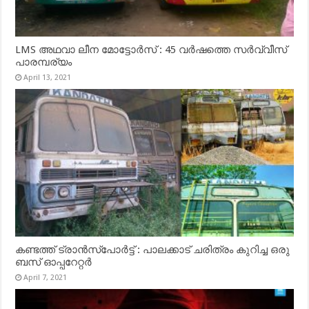
LMS അഥവാ ലീന മോട്ടോർസ് : 45 വർഷത്തെ സർവ്വീസ്
പാരമ്പര്യം
April 13, 2021
കണ്ടത്ത് ട്രാൻസ്‌പോർട്ട് : പാലക്കാട് ചരിത്രം കുറിച്ച ഒരു
ബസ് ഓപ്പറേറ്റർ
April 7, 2021