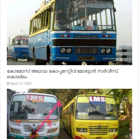
കോമോസ് അഥവാ കോപ്പറേറ്റിവ് മോട്ടോര്‍ സര്‍വീസ്,
കൊല്ലം
April 17, 2021