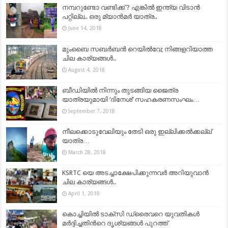
നമ്പറുണ്ടോ വണ്ടിക്ക് ? എങ്കിൽ ഇന്ത്യ വിടാൻ
പറ്റില്ല.. ഒരു മ്യാൻമർ യാത്ര..
June 14, 2018
മുംബൈ സബർബൻ റെയിൽവേ; നിങ്ങളറിയാത്ത
ചില കാര്യങ്ങൾ..
August 4, 2018
ബീഡിയിൽ നിന്നും തുടങ്ങിയ ജൈത്ര
യാത്രയുമായി ‘ദിനേശ്’ സഹകരണസംഘം…
September 7, 2018
നീലക്കൊടുവേലിയും തേടി ഒരു ഇല്ലിക്കല്‍ക്കല്ല്
യാത്ര…
March 28, 2018
KSRTC യെ അടച്ചാക്ഷേപിക്കുന്നവര്‍ അറിയുവാന്‍
ചില കാര്യങ്ങള്‍..
April 1, 2018
കൊച്ചിയില്‍ ടാക്സി ഡ്രൈവറെ യുവതികള്‍
മര്‍ദ്ദിച്ചതിന്‍റെ ദൃശ്യങ്ങള്‍ പുറത്ത്