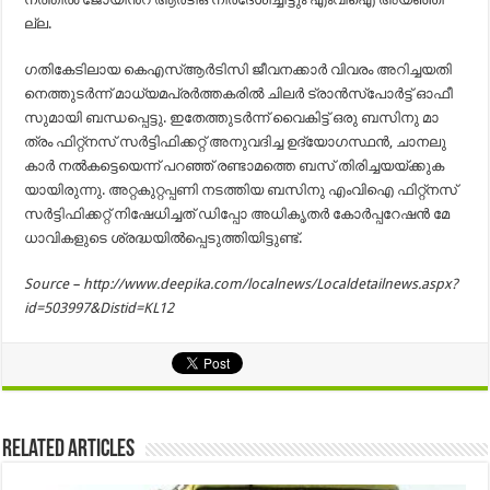
ല്ല.
ഗ​തി​കേ​ടി​ലാ​യ കെഎ​സ്ആ​ർ​ടി​സി ജീ​വ​ന​ക്കാ​ർ വി​വ​രം അ​റി​ച്ച​യ​തി​
നെ​ത്തു​ട​ർ​ന്ന് മാ​ധ്യ​മ​പ്ര​ർ​ത്ത​ക​രി​ൽ ചി​ല​ർ ട്രാ​ൻ​സ്പോ​ർ​ട്ട് ഓ​ഫീ​
സു​മാ​യി ബ​ന്ധ​പ്പെ​ട്ടു. ഇ​തേ​ത്തു​ട​ർ​ന്ന് വൈ​കിട്ട് ഒ​രു ബ​സി​നു മാ​
ത്രം ഫിറ്റ്ന​സ് സ​ർ​ട്ടി​ഫി​ക്ക​റ്റ് അ​നു​വ​ദി​ച്ച ഉ​ദ്യോ​ഗ​സ്ഥ​ൻ, ചാ​ന​ലു​
കാ​ർ ന​ൽ​ക​ട്ടെ​​യെന്ന് പ​റ​ഞ്ഞ് ര​ണ്ടാ​മ​ത്തെ ബ​സ് തി​രി​ച്ച​യയ്ക്കു​ക​
യാ​യി​രു​ന്നു. അ​റ്റ​കു​റ്റ​പ്പ​ണി ന​ട​ത്തി​യ ബ​സി​നു എം​വി​ഐ ഫി​റ്റ്ന​സ്
സ​ർ​ട്ടി​ഫി​ക്ക​റ്റ് നി​ഷേ​ധി​ച്ച​ത് ഡി​പ്പോ അ​ധി​കൃ​ത​ർ കോ​ർ​പ്പ​റേ​ഷ​ൻ മേ​
ധാ​വി​ക​ളു​ടെ ശ്ര​ദ്ധ​യി​ൽ​പ്പെ​ടു​ത്തി​യി​ട്ടു​ണ്ട്.
Source – http://www.deepika.com/localnews/Localdetailnews.aspx?
id=503997&Distid=KL12
Related Articles