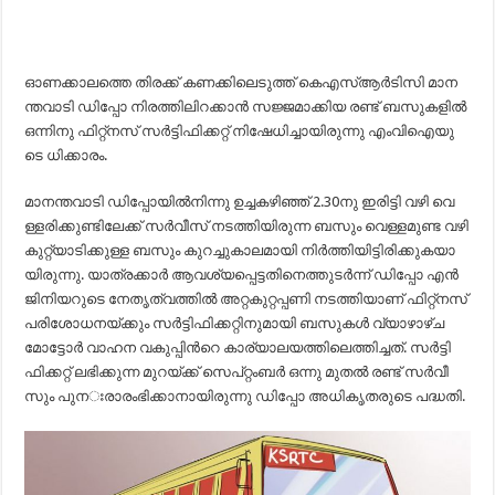
ഓ​ണ​ക്കാ​ല​ത്തെ തി​ര​ക്ക് ക​ണ​ക്കി​ലെ​ടു​ത്ത് കെഎസ്ആ​ർ​ടി​സി മാ​ന​
ന്ത​വാ​ടി ഡി​പ്പോ നി​ര​ത്തി​ലി​റ​ക്കാ​ൻ സ​ജ്ജ​മാ​ക്കി​യ ര​ണ്ട് ബ​സു​ക​ളി​ൽ
ഒ​ന്നി​നു ഫി​റ്റ്ന​സ് സ​ർ​ട്ടി​ഫി​ക്ക​റ്റ് നി​ഷേ​ധി​ച്ചാ​യി​രു​ന്നു എം​വി​ഐ​യു​
ടെ ധി​ക്കാ​രം.
മാ​ന​ന്ത​വാ​ടി ഡി​പ്പോ​യി​ൽ​നി​ന്നു ഉ​ച്ച​ക​ഴി​ഞ്ഞ് 2.30നു ​ഇ​രി​ട്ടി വ​ഴി വെ​
ള്ള​രി​ക്കു​ണ്ടി​ലേ​ക്ക് സ​ർ​വീ​സ് ന​ട​ത്തി​യി​രു​ന്ന ബ​സും വെ​ള്ള​മു​ണ്ട വ​ഴി
കു​റ്റ്യാ​ടി​ക്കു​ള്ള ബ​സും കു​റ​ച്ചു​കാ​ല​മാ​യി നി​ർ​ത്തി​യി​ട്ടി​രി​ക്കുകയാ​
യി​രു​ന്നു. യാ​ത്ര​ക്കാ​ർ ആ​വ​ശ്യ​പ്പെ​ട്ട​തി​നെ​ത്തു​ട​ർ​ന്ന് ഡിപ്പോ ​എ​ൻ​
ജി​നിയ​റു​ടെ നേ​തൃ​ത്വ​ത്തി​ൽ അ​റ്റ​കു​റ്റ​പ്പ​ണി ന​ട​ത്തി​യാ​ണ് ഫി​റ്റ്ന​സ്
പ​രി​ശോ​ധ​ന​യ്ക്കും സ​ർ​ട്ടി​ഫി​ക്ക​റ്റി​നു​മാ​യി ബ​സു​ക​ൾ വ്യാ​ഴാ​ഴ്ച
മോ​ട്ടോ​ർ വാ​ഹ​ന വ​കു​പ്പി​ന്‍റെ കാ​ര്യാ​ല​യ​ത്തി​ലെ​ത്തി​ച്ച​ത്. സ​ർ​ട്ടി​
ഫി​ക്ക​റ്റ് ല​ഭി​ക്കു​ന്ന മു​റ​യ്ക്ക് സെ​പ്റ്റം​ബ​ർ ഒ​ന്നു മു​ത​ൽ ര​ണ്ട് സ​ർ​വീ​
സും പു​ന​ഃരാ​രം​ഭി​ക്കാ​നാ​യി​രു​ന്നു ഡി​പ്പോ അ​ധി​കൃ​ത​രു​ടെ പ​ദ്ധ​തി.