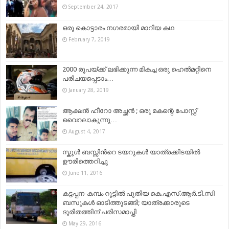
September 24, 2017
ഒരു കൊട്ടാരം നഗരമായി മാറിയ കഥ
February 7, 2019
2000 രൂപയ്ക്ക് ലഭിക്കുന്ന മികച്ച ഒരു ഹെൽമറ്റിനെ
പരിചയപ്പെടാം…
January 28, 2019
ആക്ഷൻ ഹീറോ അച്ഛൻ ; ഒരു മകന്റെ പോസ്റ്റ്
വൈറലാകുന്നു…
August 4, 2017
സ്കൂൾ ബസ്സിന്‍റെ ടയറുകൾ യാത്രക്കിടയിൽ
ഊരിത്തെറിച്ചു
June 11, 2016
കട്ടപ്പന-കമ്പം റൂട്ടിൽ പുതിയ കെ.എസ്.ആർ.ടി.സി
ബസുകൾ ഓടിത്തുടങ്ങി; യാത്രക്കാരുടെ
ദുരിതത്തിന് പരിസമാപ്തി
May 29, 2016