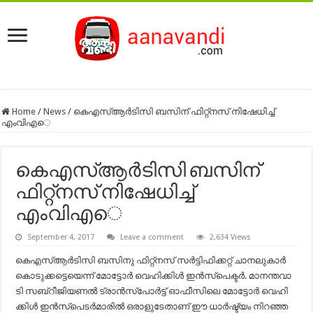
Home
/
News
/
കെഎസ്ആർടിസി ബസിന് ഫിറ്റ്നസ് നിഷേധിച്ച്
എംവിഎെ
കെഎസ്ആർടിസി ബസിന്
ഫിറ്റ്നസ് നിഷേധിച്ച്
എംവിഎെ
September 4, 2017
Leave a comment
2,634 Views
കെഎസ്ആ​ർ​ടി​സി ബ​സി​നു ഫി​റ്റ്ന​സ് സ​ർ​ട്ടി​ഫി​ക്ക​റ്റ് ചാ​ന​ലു​കാ​ർ
കൊ​ടു​ക്ക​ട്ടെ​യെ​ന്ന് മോ​ട്ടോ​ർ വെ​ഹി​ക്കി​ൾ ഇ​ൻ​സ്പെ​ക്ട​ർ. മാ​ന​ന്ത​വാ​
ടി സ​ബ്റീ​ജി​യ​ണ​ൽ ട്രാ​ൻ​സ്പോ​ർ​ട്ട് ഓ​ഫീ​സി​ലെ മോ​ട്ടോ​ർ വെ​ഹി​
ക്കി​ൾ ഇ​ൻ​സ്പെ​ട​ർ​മാ​രി​ൽ ഒ​രാ​ളു​ടേ​താ​ണ് ഈ ​ധാ​ർ​ഷ്ട്യം നിറഞ്ഞ