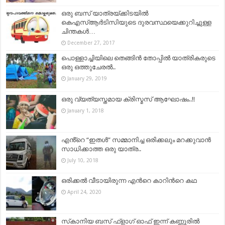
ഒരു ബസ് യാത്രയ്ക്കിടയില്‍
കെഎസ്ആര്‍ടിസിയുടെ ദുരവസ്ഥയെക്കുറിച്ചുള്ള
ചിന്തകള്‍…
December 27, 2017
പൊള്ളാച്ചിയിലെ തെങ്ങിൻ തോപ്പിൽ യാത്രികരുടെ
ഒരു ഒത്തുചേരൽ..
January 29, 2019
ഒരു വ്യത്യസ്തമായ ക്രിസ്മസ് ആഘോഷം..!!
January 1, 2018
എൻ്റെ “ഇതൾ” സമ്മാനിച്ച ഒരിക്കലും മറക്കുവാൻ
സാധിക്കാത്ത ഒരു യാത്ര..
July 10, 2018
ഒരിക്കൽ വീടായിരുന്ന എന്‍റെ കാറിന്‍റെ കഥ
April 24, 2020
സ്‌കാനിയ ബസ് ഫ്ളാഗ് ഓഫ് ഇന്ന് കണ്ണൂരില്‍