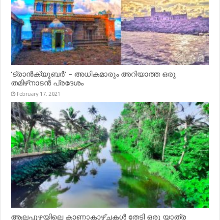
‘ട്രാൻക്യുബർ’ – അധികമാരും അറിയാത്ത ഒരു
തമിഴ്‌നാടൻ പ്രദേശം
February 17, 2021
ആലപ്പുഴയിലെ കാണാകാഴ്ചകൾ തേടി ഒരു യാത്ര