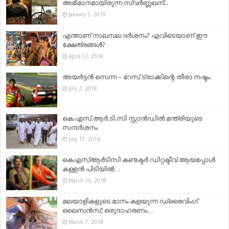
അഭിമാനമായിരുന്ന സ്വർണ്ണഖനി..
January 5, 2019
എന്താണ് നാലമ്പല ദര്‍ശനം? എവിടെയാണ് ഈ
ക്ഷേത്രങ്ങള്‍?
April 12, 2018
അയർട്ടൻ സെന്ന – റേസ്‌ ട്രാക്കിന്റെ തീരാ നഷ്ടം.
July 2, 2018
കെ.എസ്.ആർ.ടി.സി സ്റ്റാൻഡിൽ മന്ത്രിയുടെ
സന്ദർശനം
July 17, 2016
കെഎസ്ആര്‍ടിസി കണ്ടക്ടര്‍ ഡിറ്റക്ടീവ് ആയപ്പോള്‍
കള്ളന്‍ പിടിയില്‍…
March 26, 2018
മലയാളികളുടെ മാനം കളയുന്ന ഡ്രൈവിംഗ്
ലൈസന്‍സ്; ഒരുദാഹരണം…
March 7, 2018