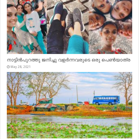
നാട്ടിൻപുറത്തു ജനിച്ചു വളർന്നവരുടെ ഒരു പെൺയാത്ര
May 28, 2021