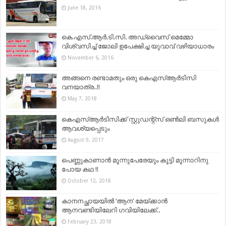
June 18, 2016
കെ.എസ്‌.ആര്‍.ടി.സി. അഡ്വൈസ് മെമ്മോ
വിശ്വസിച്ച്‌ ജോലി ഉപേക്ഷിച്ച യുവാവ്‌ വഴിയാധാരം
November 6, 2016
അങ്ങനെ രണ്ടാമതും ഒരു കെഎസ്ആർടിസി
വനയാത്ര..!!
May 7, 2018
കെഎസ്ആര്‍ടിസിക്ക് സ്റ്റുഡന്റ്‌സ് ഒണ്‍ലി ബസുകള്‍
ആവശ്യപ്പെടും
August 9, 2017
പെണ്ണുകാണാൻ മൂന്നുപേരേയും കൂട്ടി മൂന്നാറിനു
പോയ കഥ !!
October 12, 2018
കാനനച്ഛായയിൽ ‘ആന’ മേയ്ക്കാൻ
ആനവണ്ടിയിലേറി ഗവിയിലേക്ക്..
February 23, 2018