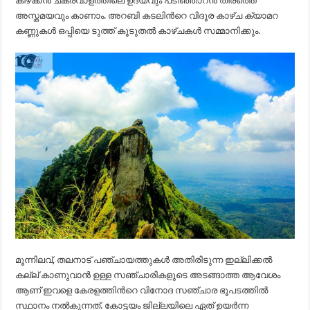
കിഴക്കന്‍ ചക്രവാളത്തിലെ ഉദയവും പടിഞ്ഞാറന്‍ തീരത്തെ
അസ്തമയവും കാണാം. അറബി കടലിന്‍റെ വിദൂര കാഴ്ച ക്യാമറ
കണ്ണുകള്‍ ഒപ്പിയെ ടുത്ത് കൂടുതല്‍ കാഴ്ചകള്‍ സമ്മാനിക്കും.
മൂന്നിലവ്, തലനാട് പഞ്ചായത്തുകള്‍ അതിരിടുന്ന ഇല്ലിക്കല്‍
കല്ല്‌ കാണുവാന്‍ ഉള്ള സഞ്ചാരികളുടെ അടങ്ങാത്ത ആവേശം
ആണ് ഇവളെ കേരളത്തിന്‍റെ വിനോദ സഞ്ചാര ഭൂപടത്തില്‍
സ്ഥാനം നല്‍കുന്നത്. കോട്ടയം ജില്ലയിലെ ഏത് ഉയര്‍ന്ന