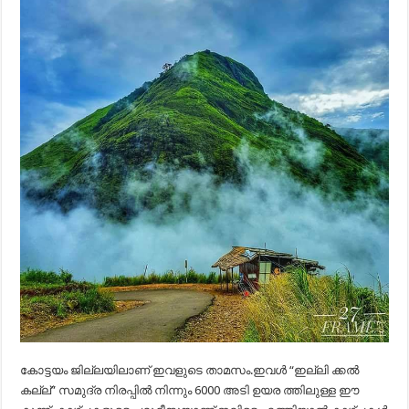
കോട്ടയം ജില്ലയിലാണ് ഇവളുടെ താമസം.ഇവള്‍ “ഇല്ലി ക്കല്‍
കല്ല്‌” സമുദ്ര നിരപ്പില്‍ നിന്നും 6000 അടി ഉയര ത്തിലുള്ള ഈ