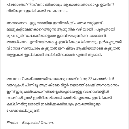
പ്രദേശത്ത് നിന്ന് നോക്കിയാലും ആകാശത്തോടൊപ്പം ഉയര്‍ന്ന്
നില്ക്കുന്ന ഇല്ലി ക്കല്‍ മല കാണാം.
അവഗണന ഏറ്റു വാങ്ങിയ ഇന്നിവള്‍ക്ക് പത്തര മാറ്റ് ഉണ്ട് .
മലമുകളിലേക്ക് കാറെത്തുന്ന ആധുനിക വഴിയായി . പുതുതായി
രൂപം ടൂറിസം കേന്ദ്രങ്ങളായ ഇലവീഴാപൂഞ്ചിറ ,വാഗമണ്‍,
തങ്ങൾപാറ എന്നിവയ്ക്കൊപ്പം ഇല്ലിക്കകല്ലിനെയും ഉൾപ്പെടുത്തി
വിനോദ സഞ്ചാരം കൂടുതല്‍ ജന കീയം ആക്കിയതോടെ കൂടുതല്‍
ആളുകള്‍ ഇല്ലിക്കല്‍ കല്ല്‌ കീഴടക്കാന്‍ എത്തി തുടങ്ങി.
തലാനാട് പഞ്ചായത്തിലെ മേലടുക്കത്ത് നിന്നു 22 ഹെയർപിൻ
വളവുകൾ പിന്നിട്ടു ആറ് കിലോ മീറ്റർ ഉയരത്തിലേക്ക് അനായാസം
ഇന്ന് ഇരുചക്രവാഹനങ്ങൾ ഉൾപ്പേടെയുള്ള വാഹനങ്ങളിൽ
സഞ്ചരിച്ചാൽ ഇല്ലിക്കൽ താഴ്വരയിൽ എത്താം. ഇല്ലിക്കൽ
കല്ലിനഭിമുഖമായി ഇല്ലിക്കകല്ലോളം ഉയരത്തിലുള്ള
പേഴക്കകല്ലുമുണ്ട്.
Photos – Respected Owners