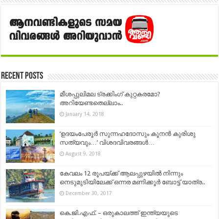
Recent Posts
മീശപ്പുലിമല ട്രക്കിംഗ് കുറ്റകരമോ?
അറിയേണ്ടതെല്ലാം..
January 14, 2018
‘ഉദയംപേരൂർ സുന്നഹദോസും കൂനൻ കുരിശു
സത്യവും…’ വിശദവിവരങ്ങൾ…
August 9, 2018
കേവലം 12 രൂപയ്ക്ക് ആലപ്പുഴയിൽ നിന്നും
നെടുമുടിയിലേക്ക് ഒന്നര മണിക്കൂർ ബോട്ട് യാത്ര..
December 30, 2017
കെ.ജി.എഫ്. – ഒരുകാലത്ത് ഇന്ത്യയുടെ