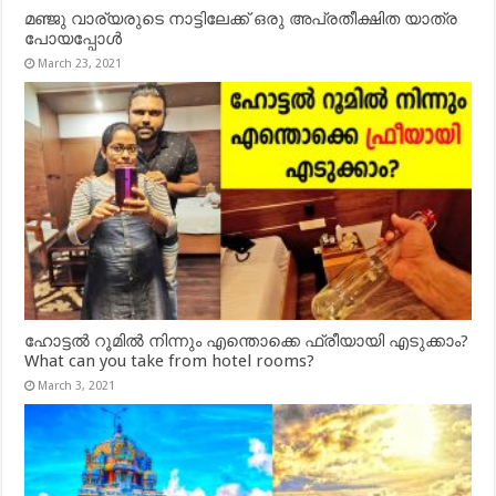
മഞ്ജു വാര്യരുടെ നാട്ടിലേക്ക് ഒരു അപ്രതീക്ഷിത യാത്ര
പോയപ്പോൾ
March 23, 2021
ഹോട്ടൽ റൂമിൽ നിന്നും എന്തൊക്കെ ഫ്രീയായി എടുക്കാം?
What can you take from hotel rooms?
March 3, 2021