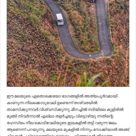
ഈ മലയുടെ ഏതൊക്കെയോ ഭാഗങ്ങളില്‍ അത്യപൂര്‍വമായി
കാണുന്ന നീലക്കൊടുവേലി ഉണ്ടെന്ന് താഴ്വരയില്‍
താമസിക്കുന്നവര്‍ വിശ്വസിക്കുന്നു .മീനച്ചില്‍ നദിയിലെ കുളിരില്‍
മുങ്ങി നിവര്‍ന്നാല്‍ എല്ലാ തളര്‍ച്ചയും വിട്ടൊഴിയു ന്നതിന്റെ.
രഹസ്യം നീല കൊടിവേലിയുടെ ഇലകളില്‍ തട്ടി വരുന്ന ജലം
ആണെന്ന് പറയുന്നു. മലയുടെ മുകളില്‍ നിന്നും നോക്കിയാല്‍ അങ്ങ്