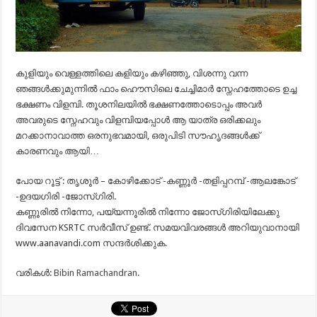
കുളിയും വെള്ളത്തിലെ കളിയും കഴിഞ്ഞു, വിശന്നു വന്ന
ഞങ്ങൾക്കുമുന്നിൽ ഫാം ഹൌസിലെ ചേച്ചിമാർ സ്നേഹത്തോടെ ഉച്ച
ഭക്ഷണം വിളമ്പി. തൂശനിലയിൽ ഭക്ഷണത്തോടൊപ്പം അവർ
അവരുടെ സ്നേഹവും വിളമ്പിയപ്പോൾ ആ യാത്ര ഒരിക്കലും
മറക്കാനാവാത്ത ഒരനുഭവമായി, ഒരുപിടി സൗഹൃദങ്ങൾക്ക്
കാരണവും ആയി…
പോയ റൂട്ട് : തൃശൂർ – കോഴിക്കോട് -കണ്ണൂർ -തളിപ്പറമ്പ് -ആലങ്കോട്
-ഉദയഗിരി -ജോസ്‌ഗിരി.
കണ്ണൂരിൽ നിന്നോ, പയ്യന്നൂരിൽ നിന്നോ ജോസ്‌ഗിരിയിലേക്കു
ദിവസേന KSRTC സർവീസ് ഉണ്ട്. സമയവിവരങ്ങള്‍ അറിയുവാനായി
www.aanavandi.com സന്ദര്‍ശിക്കുക.
വരികൾ:
Bibin Ramachandran
.