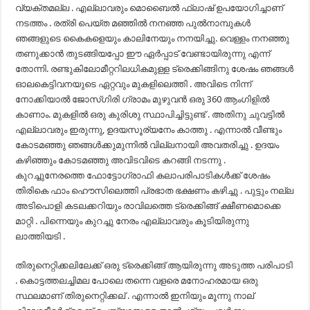
വ്യക്തമല്ല . എല്ലാവരും മൊബൈൽ ഫ്ലാഷ് ഉപയോഗിച്ചാണ്
നടത്തം . രത്രി പെയ്ത മഞ്ഞിൽ നനഞ്ഞ പുൽനാമ്പുകൾ
ഞങ്ങളുടെ കൈകളെയും കാലിനേയും നനയിച്ചു. വെള്ളം നനഞ്ഞു
തണുക്കാൻ തുടങ്ങിയപ്പോ ഈ ഏർപ്പാട് വേണ്ടായിരുന്നു എന്ന്
തോന്നി. രണ്ടുകിലോമീറ്ററിലധികമുള്ള ട്രെക്കിങ്ങിനു ശേഷം ഞങ്ങൾ
ഓലകെട്ടിവനയുടെ ഏറ്റവും മുകളിലെത്തി . അവിടെ നിന്ന്
നോക്കിയാൽ ജോസ്‌ഗിരി ഗ്രാമം മുഴുവൻ ഒരു 360 ആംഗിളിൽ
കാണാം. മുകളിൽ ഒരു കുരിശു സ്ഥാപിച്ചിട്ടുണ്ട് . അതിനു ചുവട്ടിൽ
എല്ലാവരും ഇരുന്നു, ഉദയസൂര്യനേം കാത്തു . എന്നാൽ വീണ്ടും
കോടമഞ്ഞു ഞങ്ങൾക്കുമുന്നിൽ വില്ലനായി അവതരിച്ചു . ഉദയം
കഴിഞ്ഞും കോടമഞ്ഞു അവിടവിടെ കറങ്ങി നടന്നു .
കുറച്ചുനേരത്തെ ഫോട്ടോഗ്രാഫി കലാപരിപാടികൾക്ക് ശേഷം
തിരികെ ഫാം ഹൌസിലെത്തി പ്രഭാത ഭക്ഷണം കഴിച്ചു . പുട്ടും നല്ല
അടിപൊളി കടലക്കറിയും രാവിലത്തെ ട്രെക്കിങ്ങ് ക്ഷീണമൊക്കെ
മാറ്റി . പിന്നെയും കുറച്ചു നേരം എല്ലാവരും കൂടിയിരുന്നു
ലാത്തിയടി .
തിരുനെറ്റിക്കലിലേക്ക് ഒരു ട്രെക്കിങ്ങ് ആയിരുന്നു അടുത്ത പരിപാടി
. കൊട്ടത്തലച്ചിമല പോലെ തന്നെ വളരെ മനോഹരമായ ഒരു
സ്ഥലമാണ് തിരുനെറ്റിക്കല് . എന്നാൽ ഇനിയും മൂന്നു നാല്