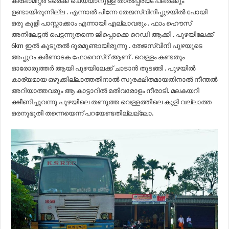
കിലോമീറ്റർ ട്രെക്ക് ചെയ്യാനുള്ള താൽപ്പര്യം പലർക്കും
ഉണ്ടായിരുന്നില്ല . എന്നാൽ പിന്നേ തേജസ്വിനിപ്പുഴയിൽ പോയി
ഒരു കുളി പാസ്സാക്കാം എന്നായി എല്ലാവരും . ഫാം ഹൌസ്
അനിലേട്ടൻ പെട്ടന്നുതന്നെ ജീപ്പൊക്കെ റെഡി ആക്കി . പുഴയിലേക്ക്
6km ഇൽ കൂടുതൽ ദൂരമുണ്ടായിരുന്നു . തേജസ്വിനി പുഴയുടെ
അപ്പുറം കർണാടക ഫോറെസ്റ് ആണ് . വെള്ളം കണ്ടതും
ഓരോരുത്തർ ആയി പുഴയിലേക്ക് ചാടാൻ തുടങ്ങി . പുഴയിൽ
കാര്യമായ ഒഴുക്കില്ലാത്തതിനാൽ സുരക്ഷിതമായതിനാൽ നീന്തൽ
അറിയാത്തവരും ആ കാട്ടാറിൽ മതിവരോളം നീരാടി. മലകയറി
ക്ഷീണിച്ചുവന്നു പുഴയിലെ തണുത്ത വെള്ളത്തിലെ കുളി വല്ലാത്ത
ഒരനുഭൂതി തന്നെയെന്ന് പറയേണ്ടതില്ലല്ലോ.