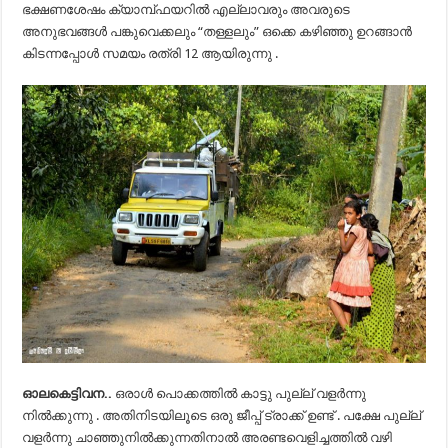
ഭക്ഷണശേഷം ക്യാമ്പ്ഫയറിൽ എല്ലാവരും അവരുടെ
അനുഭവങ്ങൾ പങ്കുവെക്കലും “തള്ളലും” ഒക്കെ കഴിഞ്ഞു ഉറങ്ങാൻ
കിടന്നപ്പോൾ സമയം രത്രി 12 ആയിരുന്നു .
ഓലകെട്ടിവന..
ഒരാൾ പൊക്കത്തിൽ കാട്ടു പുല്ല് വളർന്നു
നിൽക്കുന്നു . അതിനിടയിലൂടെ ഒരു ജീപ്പ് ട്രാക്ക് ഉണ്ട് . പക്ഷേ പുല്ല്
വളർന്നു ചാഞ്ഞുനിൽക്കുന്നതിനാൽ അരണ്ടവെളിച്ചത്തിൽ വഴി