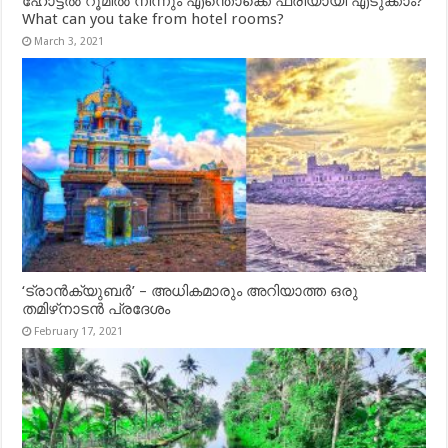
ഹോട്ടൽ റൂമിൽ നിന്നും എന്തൊക്കെ ഫ്രീയായി എടുക്കാം?
What can you take from hotel rooms?
March 3, 2021
‘ട്രാൻക്യുബർ’ – അധികമാരും അറിയാത്ത ഒരു
തമിഴ്‌നാടൻ പ്രദേശം
February 17, 2021