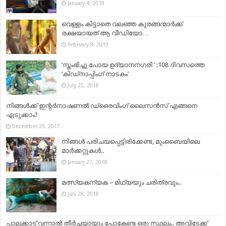
January 4, 2018
വെള്ളം കിട്ടാതെ വലഞ്ഞ കുരങ്ങന്മാർക്ക്
രക്ഷയായത് ആ വീഡിയോ…
February 8, 2019
‘സ്തംഭിച്ചു പോയ ഉദ്യാനനഗരി ‘ :108 ദിവസത്തെ
‘കിഡ്നാപ്പിംഗ് നാടകം’
July 25, 2018
നിങ്ങള്‍ക്ക് ഇന്റർനാഷണൽ ഡ്രൈവിംഗ് ലൈസൻസ് എങ്ങനെ
എടുക്കാം?
December 29, 2017
നിങ്ങള്‍ പരിചയപ്പെട്ടിരിക്കേണ്ട, മുംബൈയിലെ
മാര്‍ക്കറ്റുകള്‍..
January 27, 2018
മത്സ്യകന്യക – മിഥ്യയും ചരിത്രവും..
July 28, 2018
പാലക്കാട്‌ വന്നാല്‍ തീര്‍ച്ചയായും പോകേണ്ട ഒരു സ്ഥലം.. അവിടേക്ക്