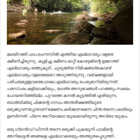
മലയിറങ്ങി ഫാം ഹൌസിൽ എത്തിയ എല്ലാവരും വളരെ
ക്ഷീണിച്ചിരുന്നു . കുളിച്ചു ക്ഷീണം മാറ്റി കോട്ടേജിന്റെ ഉമ്മറത്ത്
എല്ലാവരും ഒത്തുകൂടി . ചുരുങ്ങിയ നിമിഷങ്ങൾകൊണ്ട്
എല്ലാവരും വളരെയേറെ അടുത്തിരുന്നു . വര്ഷങ്ങളായി
പരിചയമുള്ളവരെപോലെ എല്ലാവരും പെരുമാറിയിരുന്നത്.
പരസ്പരം കളിയാക്കിയും , യാത്ര അനുഭവങ്ങൾ പറഞ്ഞും സമയം
പോയതറിഞ്ഞില്ല . പുറത്തെ കനൽ കൂട്ടത്തിൽ എരിയുന്ന,
ബാര്ബിക്യു ചിക്കന്റെ ഗന്ധം അന്തരീക്ഷത്തിലൂടെ
ഒഴുക്കുവന്നപ്പോഴാണ് ഭക്ഷണം കഴിക്കണമെന്ന ചിന്ത തന്നെ പലരിലും
ഉണർന്നത് . പിന്നേ അറിയാലോ യുദ്ധമായിരുന്നു അവിടെ യുദ്ധം.
ഒരു ഗ്രാൻഡ് ഡിന്നർ തന്നെ ഒരുക്കി പുകയൂനി ഫാമിന്റെ
അനിലേട്ടൻ ഞങ്ങളെ എല്ലാവരെയും അത്ഭുതപ്പെടുത്തി .