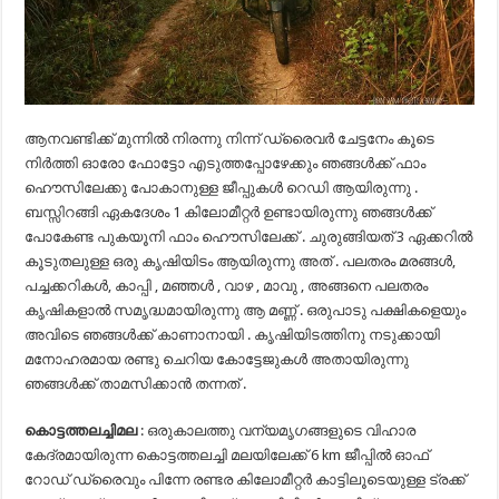
ആനവണ്ടിക്ക് മുന്നിൽ നിരന്നു നിന്ന് ഡ്രൈവർ ചേട്ടനേം കൂടെ
നിർത്തി ഓരോ ഫോട്ടോ എടുത്തപ്പോഴേക്കും ഞങ്ങൾക്ക് ഫാം
ഹൌസിലേക്കു പോകാനുള്ള ജീപ്പുകൾ റെഡി ആയിരുന്നു .
ബസ്സിറങ്ങി ഏകദേശം 1 കിലോമീറ്റർ ഉണ്ടായിരുന്നു ഞങ്ങൾക്ക്
പോകേണ്ട പുകയൂനി ഫാം ഹൌസിലേക്ക് . ചുരുങ്ങിയത് 3 ഏക്കറിൽ
കൂടുതലുള്ള ഒരു കൃഷിയിടം ആയിരുന്നു അത് . പലതരം മരങ്ങൾ,
പച്ചക്കറികൾ, കാപ്പി , മഞ്ഞൾ , വാഴ , മാവു , അങ്ങനെ പലതരം
കൃഷികളാൽ സമൃദ്ധമായിരുന്നു ആ മണ്ണ് . ഒരുപാടു പക്ഷികളെയും
അവിടെ ഞങ്ങൾക്ക് കാണാനായി . കൃഷിയിടത്തിനു നടുക്കായി
മനോഹരമായ രണ്ടു ചെറിയ കോട്ടേജുകൾ അതായിരുന്നു
ഞങ്ങൾക്ക് താമസിക്കാൻ തന്നത് .
കൊട്ടത്തലച്ചിമല
: ഒരുകാലത്തു വന്യമൃഗങ്ങളുടെ വിഹാര
കേദ്രമായിരുന്ന കൊട്ടത്തലച്ചി മലയിലേക്ക് 6 km ജീപ്പിൽ ഓഫ്
റോഡ് ഡ്രൈവും പിന്നേ രണ്ടര കിലോമീറ്റർ കാട്ടിലൂടെയുള്ള ട്രക്ക്