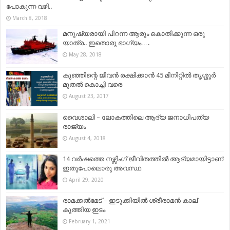
പോകുന്ന വഴി..
March 8, 2018
മനുഷ്യരായി പിറന്ന ആരും കൊതിക്കുന്ന ഒരു
യാത്ര.. ഇതൊരു ഭാഗ്യം….
May 28, 2018
കുഞ്ഞിന്റെ ജീവൻ രക്ഷിക്കാൻ 45 മിനിറ്റിൽ തൃശ്ശൂർ
മുതൽ കൊച്ചി വരെ
August 23, 2017
വൈശാലി – ലോകത്തിലെ ആദ്യ ജനാധിപത്യ
രാജ്യം
August 4, 2018
14 വർഷത്തെ നഴ്സിംഗ് ജീവിതത്തിൽ ആദ്യമായിട്ടാണ്
ഇതുപോലൊരു അവസ്ഥ
April 29, 2020
രാമക്കല്‍മേട് – ഇടുക്കിയിൽ ശ്രീരാമന്‍ കാല്
കുത്തിയ ഇടം
February 1, 2021