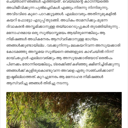
ചെയ്താണ് ഞങ്ങൾ എത്തിയത് . വെയിലിന്റെ കാഠിന്യത്തെ
അധിജീവിക്കുന്ന പുൽച്ചെടികൾ എങ്ങും നിരന്നു നിന്നിരുന്നു.
അവിടവിടെ കുറെ പാറക്കൂട്ടങ്ങൾ. എല്ലാവരും അതിനുമുകളിൽ
കയറി ഫോട്ടോ എടുപ്പ് തുടങ്ങി. അധികം താമസിക്കും മുന്നേ
ദിവാകരൻ അസ്തമിക്കാനുള്ള തയ്യാറെടുപ്പുകൾ തുടങ്ങിയിരുന്നു .
മനോഹരമായ ഒരു സൂര്യാസ്തമയം ആയിരുന്നെങ്കിലും ആ
നിമിഷങ്ങൾ അധികനേരം ആസ്വദിക്കാനുള്ള ഭാഗ്യം
ഞങ്ങൾക്കുണ്ടായില്ല . വടക്കുനിന്നും മലകയറിവന്ന അസൂയക്കാരി
കോടമഞ്ഞു അസ്തമയ സൂര്യനെ ഞങ്ങളുടെ കാഴ്ചയിൽ നിന്ന്
മായ്ചപ്പോൾ എല്ലാവര്ക്കും ആ അസൂയക്കാരിയോട് ഒരൽപം
പിണക്കം തോന്നിയെങ്കിലും, ട്രെക്കിങ്ങ് കഴിഞ്ഞു ക്ഷീണിച്ചിരിക്കുന്നു
ഞങ്ങൾക്ക് കുളിരുകൊണ്ടുവന്ന അവളെ ഏതു സഞ്ചരിക്കാണ്
ഇഷ്ടമില്ലാത്തത്. കുറച്ചുനേരം ആ മനോഹര നിമിഷങ്ങൾ
ആസ്വദിച്ചു ഞങ്ങൾ തിരിച്ചു നടന്നു.