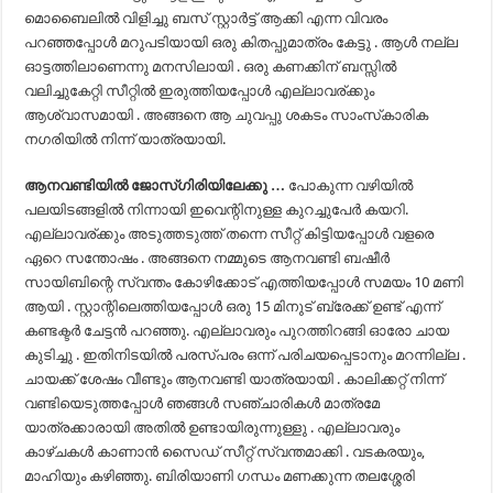
മൊബൈലിൽ വിളിച്ചു ബസ് സ്റ്റാർട്ട് ആക്കി എന്ന വിവരം
പറഞ്ഞപ്പോൾ മറുപടിയായി ഒരു കിതപ്പുമാത്രം കേട്ടു . ആൾ നല്ല
ഓട്ടത്തിലാണെന്നു മനസിലായി . ഒരു കണക്കിന് ബസ്സിൽ
വലിച്ചുകേറ്റി സീറ്റിൽ ഇരുത്തിയപ്പോൾ എല്ലാവര്ക്കും
ആശ്വാസമായി . അങ്ങനെ ആ ചുവപ്പു ശകടം സാംസ്‌കാരിക
നഗരിയിൽ നിന്ന് യാത്രയായി.
ആനവണ്ടിയിൽ ജോസ്‌ഗിരിയിലേക്കു …
പോകുന്ന വഴിയിൽ
പലയിടങ്ങളിൽ നിന്നായി ഇവെന്റിനുള്ള കുറച്ചുപേർ കയറി.
എല്ലാവര്ക്കും അടുത്തടുത്ത് തന്നെ സീറ്റ് കിട്ടിയപ്പോൾ വളരെ
ഏറെ സന്തോഷം . അങ്ങനെ നമ്മുടെ ആനവണ്ടി ബഷീർ
സായിബിന്റെ സ്വന്തം കോഴിക്കോട് എത്തിയപ്പോൾ സമയം 10 മണി
ആയി . സ്റ്റാന്റിലെത്തിയപ്പോൾ ഒരു 15 മിനുട് ബ്രേക്ക് ഉണ്ട് എന്ന്
കണ്ടക്ടർ ചേട്ടൻ പറഞ്ഞു. എല്ലാവരും പുറത്തിറങ്ങി ഓരോ ചായ
കുടിച്ചു . ഇതിനിടയിൽ പരസ്പരം ഒന്ന് പരിചയപ്പെടാനും മറന്നില്ല .
ചായക്ക്‌ ശേഷം വീണ്ടും ആനവണ്ടി യാത്രയായി . കാലിക്കറ്റ് നിന്ന്
വണ്ടിയെടുത്തപ്പോൾ ഞങ്ങൾ സഞ്ചാരികൾ മാത്രമേ
യാത്രക്കാരായി അതിൽ ഉണ്ടായിരുന്നുള്ളു . എല്ലാവരും
കാഴ്ചകൾ കാണാൻ സൈഡ് സീറ്റ് സ്വന്തമാക്കി . വടകരയും,
മാഹിയും കഴിഞ്ഞു. ബിരിയാണി ഗന്ധം മണക്കുന്ന തലശ്ശേരി