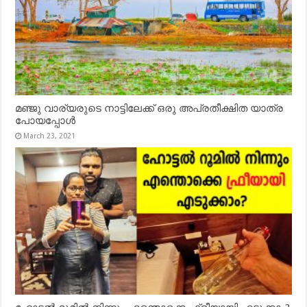
മഞ്ജു വാര്യരുടെ നാട്ടിലേക്ക് ഒരു അപ്രതീക്ഷിത യാത്ര
പോയപ്പോൾ
March 23, 2021