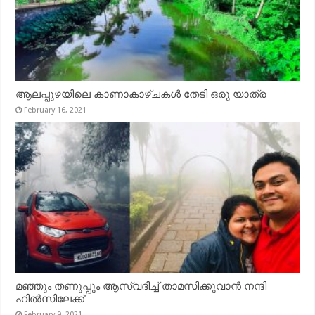
ആലപ്പുഴയിലെ കാണാകാഴ്ചകൾ തേടി ഒരു യാത്ര
February 16, 2021
മഞ്ഞും തണുപ്പും ആസ്വദിച്ച് താമസിക്കുവാൻ നന്ദി
ഹിൽസിലേക്ക്
February 9, 2021