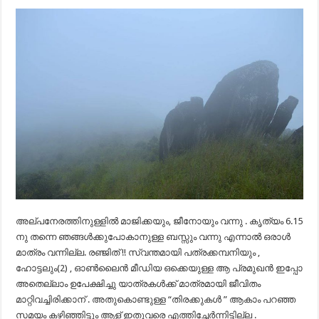
അല്പനേരത്തിനുള്ളിൽ മാജിക്കയും, ജീനോയും വന്നു . കൃത്യം 6.15
നു തന്നെ ഞങ്ങൾക്കുപോകാനുള്ള ബസ്സും വന്നു എന്നാൽ ഒരാൾ
മാത്രം വന്നില്ല. രഞ്ജിത് !! സ്വന്തമായി പത്രക്കമ്പനിയും ,
ഹോട്ടലും(2) , ഓൺലൈൻ മീഡിയ ഒക്കെയുള്ള ആ പ്രമുഖൻ ഇപ്പോ
അതെല്ലാം ഉപേക്ഷിച്ചു യാത്രകൾക്ക് മാത്രമായി ജീവിതം
മാറ്റിവച്ചിരിക്കാന് . അതുകൊണ്ടുള്ള “തിരക്കുകൾ ” ആകാം പറഞ്ഞ
സമയം കഴിഞ്ഞിട്ടും ആള് ഇതുവരെ എത്തിച്ചേർന്നിട്ടില്ല .