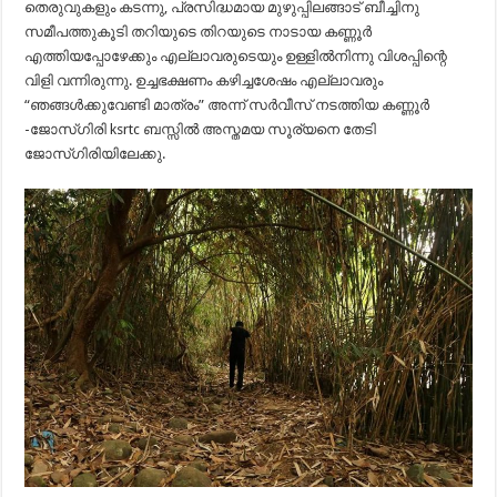
തെരുവുകളും കടന്നു, പ്രസിദ്ധമായ മുഴുപ്പിലങ്ങാട് ബീച്ചിനു
സമീപത്തുകൂടി തറിയുടെ തിറയുടെ നാടായ കണ്ണൂർ
എത്തിയപ്പോഴേക്കും എല്ലാവരുടെയും ഉള്ളിൽനിന്നു വിശപ്പിന്റെ
വിളി വന്നിരുന്നു. ഉച്ചഭക്ഷണം കഴിച്ചശേഷം എല്ലാവരും
“ഞങ്ങൾക്കുവേണ്ടി മാത്രം” അന്ന് സർവീസ് നടത്തിയ കണ്ണൂർ
-ജോസ്‌ഗിരി ksrtc ബസ്സിൽ അസ്തമയ സൂര്യനെ തേടി
ജോസ്‌ഗിരിയിലേക്കു.