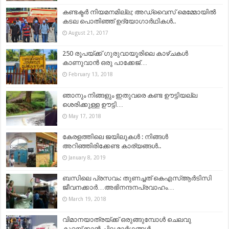
കണ്ടക്ടര്‍ നിയമനമില്ല; അഡ്വൈസ് മെമ്മോയില്‍
കടല പൊതിഞ്ഞ് ഉദ്യോഗാര്‍ഥികള്‍..
August 21, 2017
250 രൂപയ്ക്ക് ഗുരുവായൂരിലെ കാഴ്ചകള്‍
കാണുവാന്‍ ഒരു പാക്കേജ്…
February 13, 2018
ഞാനും നിങ്ങളും ഇതുവരെ കണ്ട ഊട്ടിയല്ല
ശെരിക്കുള്ള ഊട്ടി…
May 17, 2018
കേരളത്തിലെ ജയിലുകൾ : നിങ്ങൾ
അറിഞ്ഞിരിക്കേണ്ട കാര്യങ്ങൾ..
January 8, 2019
ബസിലെ പ്രസവം: തുണച്ചത് കെഎസ്ആർടിസി
ജീവനക്കാർ…അഭിനന്ദനപ്രവാഹം…
March 19, 2018
വിമാനയാത്രയ്ക്ക് ഒരുങ്ങുമ്പോൾ ചെലവു
കുറയ്ക്കാൻ ചില മാർഗ്ഗങ്ങൾ…