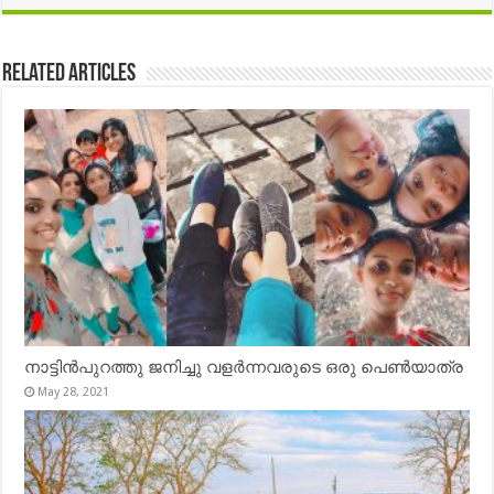
Related Articles
നാട്ടിൻപുറത്തു ജനിച്ചു വളർന്നവരുടെ ഒരു പെൺയാത്ര
May 28, 2021