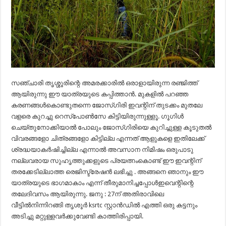
സഞ്ചാരി തൃശ്ശൂരിന്റെ അമരക്കാരിൽ ഒരാളായിരുന്ന രഞ്ജിത്ത്
ആയിരുന്നു ഈ യാത്രയുടെ കപ്പിത്താൻ. മുകളിൽ പറഞ്ഞ
കരണങ്ങൾകൊണ്ടുതന്നെ ജോസ്‌ഗിരി ഇവന്റിന് തുടക്കം മുതലേ
വളരെ കുറച്ചു റെസ്പോൺസേ കിട്ടിയിരുന്നുള്ളൂ. ഗൂഗിൾ
ചെയ്തുനോക്കിയാൽ പോലും ജോസ്‌ഗിരിയെ കുറിച്ചുള്ള കൂടുതൽ
വിവരങ്ങളോ ചിത്രങ്ങളോ കിട്ടില്ല എന്നത് ആളുകളെ ഇതിലേക്ക്
ശ്രദ്ധയാകർഷിച്ചില്ല എന്നാൽ അവസാന നിമിഷം ഒരുപാടു
നല്ലവരായ സുഹൃത്തുക്കളുടെ പ്രയത്നംകൊണ്ട് ഈ ഇവന്റിന്
തരക്കേടില്ലാത്ത രെജിസ്ട്രേഷൻ ലഭിച്ചു . അങ്ങനെ ഞാനും ഈ
യാത്രയുടെ ഭാഗമാകാം എന്ന് തീരുമാനിച്ചപ്പോൾഇവെന്റിന്റെ
തലേദിവസം ആയിരുന്നു. ജനു : 27ന് അതിരാവിലെ
വീട്ടിൽനിന്നിറങ്ങി തൃശൂർ ksrtc സ്റ്റാൻഡിൽ എത്തി ഒരു കട്ടനും
അടിച്ചു മറ്റുള്ളവർക്കുവേണ്ടി കാത്തിരിപ്പായി.