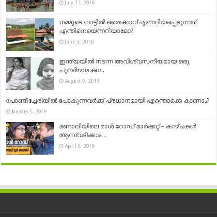
July 11, 2018
നമ്മുടെ നാട്ടിൽ തൈക്കാവ് എന്നറിയപ്പെടുന്നത്
എന്തിനെയെന്നറിയാമോ?
June 3, 2018
ഇന്ത്യയിൽ നടന്ന അവിശ്വസനീയമായ ഒരു
പുനർജന്മ കഥ..
August 9, 2018
പോണ്ടിച്ചേരിയിൽ പോകുന്നവർക്ക് പ്രധാനമായി എന്തൊക്കെ കാണാം?
January 5, 2019
മണാലിയിലെ മാൾ റോഡ് മാർക്കറ്റ് – കാഴ്ചകള്‍
ആസ്വദിക്കാം…
April 6, 2018