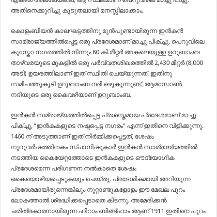
അതിനെക്കുറിച്ചു കൂടുതലായി മനസ്സിലാക്കാം.
കൊളംബിയൻ കാലഘട്ടത്തിനു മുൻപുണ്ടായിരുന്ന ഇൻകൻ
സാമ്രാജ്യത്തിൽപ്പെട്ട ഒരു പ്രദേശമാണ്‌ മാച്ചു പിക്ച്ചു. പെറുവിലെ
കുസ്കോ നഗരത്തിൽ നിന്നും 80 കി.മീറ്റർ അകലെയുള്ള ഉറുബാംബ
താഴ്വരയുടെ മുകളിൽ ഒരു പർവ്വതശിഖരത്തിൽ 2,430 മീറ്റർ (8,000
അടി) ഉയരത്തിലാണ്‌ ഇത് സ്ഥിതി ചെയ്യുന്നത്. ഇതിനു
സമീപത്തുകൂടി ഉറുബാംബ നദി ഒഴുകുന്നുണ്ട്, ആമസോൺ
നദിയുടെ ഒരു കൈവഴിയാണ്‌ ഉറുബാംബ.
ഇൻകൻ സമ്രാജ്യത്തിൽപ്പെട്ട പ്രശസ്തമായ പ്രദേശമാണ്‌ മാച്ചു
പിക്ച്ചു, “ഇൻകകളുടെ നഷ്ടപ്പെട്ട നഗരം” എന്ന് ഇതിനെ വിളിക്കുന്നു.
1460 ന്‌ അടുത്താണ്‌ ഇത് നിർമ്മിക്കപ്പെട്ടത്, ശേഷം
നൂറുവർഷത്തിനകം സ്പാനിഷുകാർ ഇൻകൻ സാമ്രാജ്യത്തിൽ
നടത്തിയ കൈയേറ്റത്തോടെ ഇൻകകളുടെ ഔദ്യോഗിക
പ്രദേശമെന്ന പരിഗണന നൽകാതെ ശേഷം
കൈയൊഴിയപ്പെടുകയും ചെയ്തു. പ്രദേശികമായി അറിയുന്ന
പ്രദേശമായിരുന്നെങ്കിലും നൂറ്റാണ്ടുകളോളം ഈ മേഖല പുറം
ലോകത്താൽ ശ്രദ്ധിക്കപ്പെടാതെ കിടന്നു. അമേരിക്കൻ
ചരിത്രകാരനായിരുന്ന ഹിറാം ബിങ്ങ്ഹാം ആണ്‌ 1911 ഇതിനെ പുറം