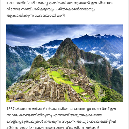
ലോകത്തിന് പരിചയപ്പെടുത്തിയത്. അന്നുമുതൽ ഈ പ്രദേശം
വിനോദ സഞ്ചാരികളേയും ചരിത്രകാരൻമാരേയും
ആകർഷിക്കുന്ന മേഖലയായി മാറി.
1867 ൽ തന്നെ ജർമ്മൻ വ്യാപാരിയായ ഓഗസ്റ്റോ ബേൺസ് ഈ
സ്ഥലം കണ്ടെത്തിയിരുന്നു എന്നാണ്‌ അടുത്തകാലത്തെ
വെളിപ്പെടുത്തലുകൾ നൽകുന്ന സൂചന. അതുപോലെ ബ്രിട്ടീഷ്
ക്രിസ്തുമത പ്രചാകരനായ തോമസ് പേയ്നെ, ജർമ്മൻ