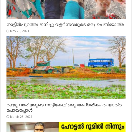
നാട്ടിൻപുറത്തു ജനിച്ചു വളർന്നവരുടെ ഒരു പെൺയാത്ര
May 28, 2021
മഞ്ജു വാര്യരുടെ നാട്ടിലേക്ക് ഒരു അപ്രതീക്ഷിത യാത്ര
പോയപ്പോൾ
March 23, 2021