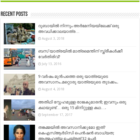
Recent Posts
ദുബായിൽ നിന്നും അർമേനിയയിലേക്ക് ഒരു
അവധിക്കാലയാത്ര…
August 3, 2018
ബസ് യാത്രയില്‍ മാത്രമെന്തിന് സ്ത്രീകള്‍ക്കീ
വേര്‍തിരിവ്?
July 13, 2016
9 വർഷം മുൻപത്തെ ഒരു യാത്രയുടെ
അവസാനം..മറ്റൊരു യാത്രയുടെ തുടക്കം..
August 4, 2018
അതിഥി സ്നേഹമുള്ള രാജകുമാരൻ; ഇവനും ഒരു
കഥയുണ്ട്… ഒരു 15 മിനിറ്റുള്ള കഥ….
September 17, 2017
തങ്കമ്മയില്‍ അവസാനിക്കുമോ ഇത്?
കെഎസ്ആര്‍ടിസി പെന്‍ഷന്‍ ബാധ്യത;
ആത്മഹത്യ ചെയ്തത് 32 പേര്‍