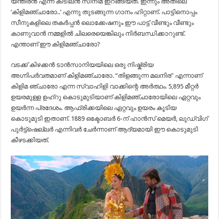
യന്തിരൻ എന്ന കിടിലൻ സിനിമ ഇറങ്ങിയത്. ഇന്നും അതിലെ
‘കിളിമഞ്ചാരോ..’ എന്നു തുടങ്ങുന്ന ഗാനം ഹിറ്റാണ്. പാട്ടിനൊപ്പം
സീനുകളിലെ തകർപ്പൻ ലൊക്കേഷനും ഈ പാട്ട് വീണ്ടും വീണ്ടും
കാണുവാൻ നമ്മളിൽ ചിലരെയെങ്കിലും നിർബന്ധിക്കാറുണ്ട്.
എന്താണ് ഈ കിളിമഞ്ചാരോ?
വടക്ക് കിഴക്കൻ ടാൻസാനിയയിലെ ഒരു നിഷ്ക്രിയ
അഗ്നിപർവതമാണ് കിളിമഞ്ചാരോ. “തിളങ്ങുന്ന മലനിര” എന്നാണ്
കിളിമ ഞ്ചാരോ എന്ന സ്വാഹിളി വാക്കിന്റെ അർത്ഥം. 5,895 മീറ്റർ
ഉയരമുള്ള ഉഹ്റു കൊടുമുടിയാണ് കിളിമഞ്ചാരോയിലെ ഏറ്റവും
ഉയർന്ന പ്രദേശം. ആഫ്രിക്കയിലെ ഏറ്റവും ഉയരം കൂടിയ
കൊടുമുടി ഇതാണ്. 1889 ഒക്ടോബർ 6-ന് ഹാൻ‍സ് മെയർ, ലുഡ്‌വിഗ്
പുർട്ട്‌ഷെല്ലർ എന്നിവർ ചേർന്നാണ് ആദ്യമായി ഈ കൊടുമുടി
കീഴടക്കിയത്.