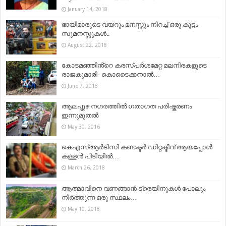
January 14, 2018
ഭായിമാരുടെ വയറും മനസ്സും നിറച്ച് ഒരു കൂട്ടം
സുമനസ്സുകൾ..
August 22, 2018
കോടമഞ്ഞിൻ്റെ കരസ്പർശമേറ്റ മലനിരകളുടെ
രാജകുമാരി- കൊടൈക്കനാൽ…
June 7, 2018
ആലപ്പുഴ നഗരത്തിൽ ഗതാഗത പരിഷ്കരണം
ഇന്നുമുതൽ
May 30, 2016
കെഎസ്ആര്‍ടിസി കണ്ടക്ടര്‍ ഡിറ്റക്ടീവ് ആയപ്പോള്‍
കള്ളന്‍ പിടിയില്‍…
March 26, 2018
ആത്മാവിനെ വണങ്ങാൻ ട്രെയിനുകള്‍ പോലും
നിർത്തുന്ന ഒരു സ്ഥലം…
May 10, 2018