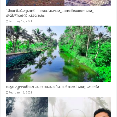
‘ട്രാൻക്യുബർ’ – അധികമാരും അറിയാത്ത ഒരു
തമിഴ്‌നാടൻ പ്രദേശം
February 17, 2021
ആലപ്പുഴയിലെ കാണാകാഴ്ചകൾ തേടി ഒരു യാത്ര
February 16, 2021