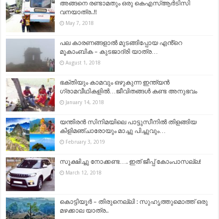
അങ്ങനെ രണ്ടാമതും ഒരു കെഎസ്ആർടിസി
വനയാത്ര..!!
May 7, 2018
പല കാരണങ്ങളാൽ മുടങ്ങിപ്പോയ എൻ്റെ
മൂകാംബിക – കുടജാദ്രി യാത്ര…
August 1, 2018
ഭക്തിയും കാമവും ഒഴുകുന്ന ഇന്ത്യൻ
ഗ്രാമവീഥികളിൽ…ജീവിതങ്ങള്‍ കണ്ട അനുഭവം
January 14, 2018
യന്തിരൻ സിനിമയിലെ പാട്ടുസീനിൽ തിളങ്ങിയ
കിളിമഞ്ചാരോയും മാച്ചു പിച്ചുവും…
February 3, 2019
സൂക്ഷിച്ചു നോക്കണ്ട…. ഇത് ജീപ്പ് കോംപാസല്ല!
March 12, 2018
കൊട്ടിയൂർ – തിരുനെല്ലി : സുഹൃത്തുമൊത്ത് ഒരു
മഴക്കാല യാത്ര..