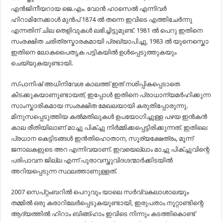
എൻജിനീയറായ ജെ.എം. വോൻ ഹാസെൽ എന്നിവർ
ഹിറാമിനേക്കാൾ മുൻപ് 1874 ൽ തന്നെ ഇവിടെ എത്തിചേർന്നു
എന്നതിന്‌ ചില തെളിവുകൾ ലഭിച്ചിട്ടുമുണ്ട്. 1981 ൽ പെറു ഇതിനെ
സം‌രക്ഷിത ചരിത്രസ്മാരകമായി പ്രഖ്യാപിച്ചു, 1983 ൽ യുനെസ്കൊ
ഇതിനെ ലോകപൈതൃക പട്ടികയിൽ ഉൾപ്പെടുത്തുകയും
ചെയ്യുകയുണ്ടായി.
സ്പാനിഷ് അധിനിവേശ കാലത്ത് ഇത് നശിപ്പികപ്പെടാതെ
കിടക്കുകയാണുണ്ടായത്, ഇപ്പോൾ ഇതിനെ പ്രാധാന്യമർഹിക്കുന്ന
സാംസ്കാരികമായ സം‌രക്ഷിത മേഖലയായി കരുതിപ്പോരുന്നു.
മിനുസപ്പെടുത്തിയ കൽമതിലുകൾ ഉപയോഗിച്ചുള്ള പഴയ ഇൻകൻ
കാല രീതിയിലാണ്‌ മാച്ചു പിക്ച്ചു നിർമ്മിക്കപ്പെട്ടിരിക്കുന്നത്. ഇതിലെ
പ്രധാന കെട്ടിടങ്ങൾ ഇൻതിഹൊതാന, സൂര്യക്ഷേത്രം, മൂന്ന്
ജനാലകളുടെ അറ എന്നിവയാണ്‌. ഇവയെല്ലാം മാച്ചു പിക്ച്ചുവിന്റെ
പരിപാവന ജില്ല എന്ന് പുരാവസ്തുവിദഗ്ദന്മാർക്കിടയിൽ
അറിയപ്പെടുന്ന സ്ഥലത്താണുള്ളത്.
2007 സെപ്റ്റംബറിൽ പെറുവും യാലെ സർവ്വകലാശാലയും
തമ്മിൽ ഒരു കരാറിലേർപ്പെടുകയുണ്ടായി, ഇരുപതാം നൂറ്റാണ്ടിന്റെ
ആദ്യത്തിൽ ഹിറാം ബിങ്ങ്ഹാം ഇവിടെ നിന്നും കടത്തികൊണ്ട്