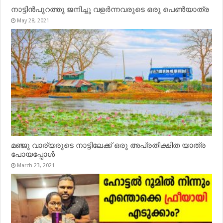
നാട്ടിൻപുറത്തു ജനിച്ചു വളർന്നവരുടെ ഒരു പെൺയാത്ര
May 28, 2021
മഞ്ജു വാര്യരുടെ നാട്ടിലേക്ക് ഒരു അപ്രതീക്ഷിത യാത്ര
പോയപ്പോൾ
March 23, 2021