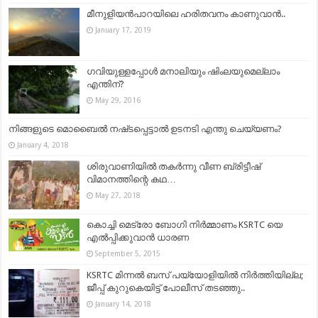
മീനുളിയൻപാറയിലെ ഹരിതവനം കാണുവാൻ..
January 17, 2019
ഗവിയുള്ളപ്പോള്‍ മനാലിയും ഷിംലയുമെല്ലാം
എന്തിന്?
May 29, 2016
നിങ്ങളുടെ മൊബൈല്‍ നഷ്‌ടപ്പെട്ടാല്‍ ഉടനടി എന്തു ചെയ്യണം?
January 4, 2018
ശിരുവാണിയിൽ തകർന്നു വീണ ബ്രിട്ടീഷ്
വിമാനത്തിന്റെ കഥ…
May 27, 2018
കൊച്ചി മെട്രോ ബോഗി നിർമ്മാണം KSRTC യെ
എൽപ്പിക്കുവാൻ ധാരണ
September 5, 2015
KSRTC മിന്നല്‍ ബസ്‌ പയ്യോളിയില്‍ നിര്‍ത്തിയില്ല;
ജീപ്പ് കുറുകെയിട്ട് പോലീസ് തടഞ്ഞു..
January 14, 2018