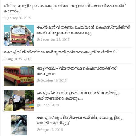
വീടിനു മുകളിലൂടെ പോകുന്ന വിമാനങ്ങളുടെ വിവരങ്ങൾ ഫോണിൽ
കാണാം..
January 30, 2019
പെൻഷൻ വിതരണം ചെയ്യാൻ കെഎസ്ആര്‍ടിസി
രണ്ട് ഡിപ്പോകള്‍ പണയം വച്ചു
December 23, 2017
കൊച്ചിയില്‍ നിന്ന് നവംബര്‍ മുതല്‍ ഉല്ലാസക്കപ്പല്‍ സര്‍വീസ്..!!
August 25, 2017
ഒരു നല്ല – വ്യത്യസ്ഥ കെഎസ്ആർടിസി
അനുഭവം
October 19, 2015
രണ്ടു പ്രവാസികളുടെ വയനാടൻ യാത്രയും
കരിന്തണ്ടൻ്റെ കഥയും…
June 5, 2018
കെഎസ്ആർടിസിയുടെ തരികിട; വേഗപ്പൂട്ടിനു
ബദൽ ആണിപ്പൂട്ട്
August 9, 2016