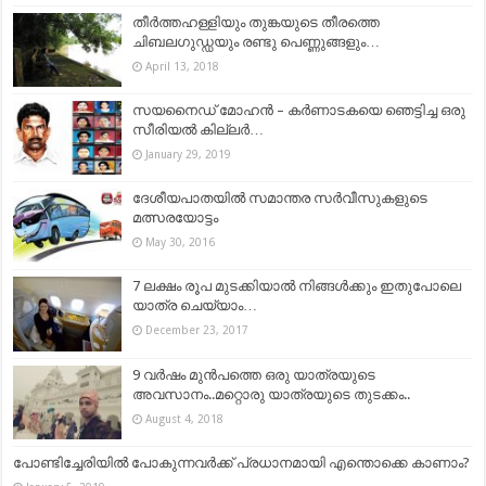
തീർത്തഹള്ളിയും തുങ്കയുടെ തീരത്തെ
ചിബലഗുഡ്ഡയും രണ്ടു പെണ്ണുങ്ങളും…
April 13, 2018
സയനൈഡ് മോഹൻ – കർണാടകയെ ഞെട്ടിച്ച ഒരു
സീരിയൽ കില്ലർ…
January 29, 2019
ദേശീയപാതയില്‍ സമാന്തര സര്‍വീസുകളുടെ
മത്സരയോട്ടം
May 30, 2016
7 ലക്ഷം രൂപ മുടക്കിയാൽ നിങ്ങൾക്കും ഇതുപോലെ
യാത്ര ചെയ്യാം…
December 23, 2017
9 വർഷം മുൻപത്തെ ഒരു യാത്രയുടെ
അവസാനം..മറ്റൊരു യാത്രയുടെ തുടക്കം..
August 4, 2018
പോണ്ടിച്ചേരിയിൽ പോകുന്നവർക്ക് പ്രധാനമായി എന്തൊക്കെ കാണാം?