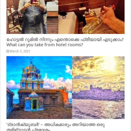
ഹോട്ടൽ റൂമിൽ നിന്നും എന്തൊക്കെ ഫ്രീയായി എടുക്കാം?
What can you take from hotel rooms?
March 3, 2021
‘ട്രാൻക്യുബർ’ – അധികമാരും അറിയാത്ത ഒരു
തമിഴ്‌നാടൻ പ്രദേശം