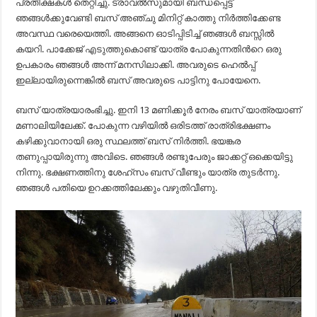
പ്രതീക്ഷകള്‍ തെറ്റിച്ചു. ട്രാവല്‍സുമായി ബന്ധപ്പെട്ട്
ഞങ്ങള്‍ക്കുവേണ്ടി ബസ് അഞ്ചു മിനിറ്റ് കാത്തു നിര്‍ത്തിക്കേണ്ട
അവസ്ഥ വരെയെത്തി. അങ്ങനെ ഓടിപ്പിടിച്ച് ഞങ്ങള്‍ ബസ്സില്‍
കയറി. പാക്കേജ് എടുത്തുകൊണ്ട് യാത്ര പോകുന്നതിന്‍റെ ഒരു
ഉപകാരം ഞങ്ങള്‍ അന്ന് മനസിലാക്കി. അവരുടെ ഹെല്‍പ്പ്
ഇല്ലായിരുന്നെങ്കില്‍ ബസ് അവരുടെ പാട്ടിനു പോയേനെ.
ബസ് യാത്രയാരംഭിച്ചു. ഇനി 13 മണിക്കൂര്‍ നേരം ബസ് യാത്രയാണ്
മണാലിയിലേക്ക്. പോകുന്ന വഴിയില്‍ ഒരിടത്ത് രാത്രിഭക്ഷണം
കഴിക്കുവാനായി ഒരു സ്ഥലത്ത് ബസ് നിര്‍ത്തി. ഭയങ്കര
തണുപ്പായിരുന്നു അവിടെ. ഞങ്ങള്‍ രണ്ടുപേരും ജാക്കറ്റ് ഒക്കെയിട്ടു
നിന്നു. ഭക്ഷണത്തിനു ശേഹ്സം ബസ് വീണ്ടും യാത്ര തുടര്‍ന്നു.
ഞങ്ങള്‍ പതിയെ ഉറക്കത്തിലേക്കും വഴുതിവീണു.