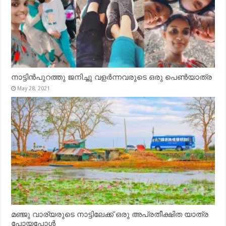
നാട്ടിൻപുറത്തു ജനിച്ചു വളർന്നവരുടെ ഒരു പെൺയാത്ര
May 28, 2021
മഞ്ജു വാര്യരുടെ നാട്ടിലേക്ക് ഒരു അപ്രതീക്ഷിത യാത്ര
പോയപ്പോൾ