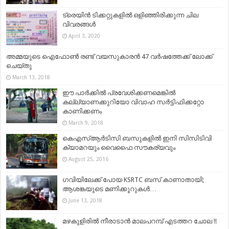
ട്രെയിൻ ടിക്കറ്റുകളിൽ ഒളിഞ്ഞിരിക്കുന്ന ചില
വിവരങ്ങൾ
April 3, 2020
അമ്മയുടെ ഐഫോണ്‍ രണ്ട് വയസുകാരന്‍ 47 വര്‍ഷത്തേക്ക് ലോക്ക്
ചെയ്തു
March 13, 2018
ഈ പാര്‍ക്കില്‍ പ്രവേശിക്കണമെങ്കില്‍
കല്ല്യാണക്കുറിയോ വിവാഹ സര്‍ട്ടിഫിക്കറ്റോ
കാണിക്കണം
March 9, 2018
കെഎസ്ആർടിസി ബസുകളിൽ ഇനി സിസിടിവി
ക്യാമറയും വൈഫൈ സൗകര്യവും
August 25, 2016
ഗവിയിലേക്ക് പോയ KSRTC ബസ് കാണാതായി;
ആശങ്കയുടെ മണിക്കൂറുകൾ…
June 13, 2018
മഴകുളിരിൽ നീരാടാൻ മാലപറമ്പ് എടത്തറ ചോല !!