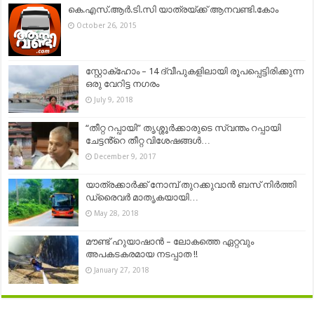
കെ.എസ്.ആര്‍.ടി.സി യാത്രയ്ക്ക് ആനവണ്ടി.കോം
October 26, 2015
സ്റ്റോക്ഹോം – 14 ദ്വീപുകളിലായി രൂപപ്പെട്ടിരിക്കുന്ന
ഒരു വേറിട്ട നഗരം
July 9, 2018
“തീറ്റ റപ്പായി” തൃശ്ശൂർക്കാരുടെ സ്വന്തം റപ്പായി
ചേട്ടൻ്റെ തീറ്റ വിശേഷങ്ങൾ…
December 9, 2017
യാത്രക്കാർക്ക് നോമ്പ് തുറക്കുവാൻ ബസ് നിർത്തി
ഡ്രൈവർ മാതൃകയായി…
May 28, 2018
മൗണ്ട് ഹുയാഷാന്‍ – ലോകത്തെ ഏറ്റവും
അപകടകരമായ നടപ്പാത !!
January 27, 2018