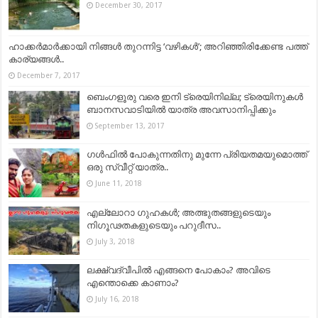
December 30, 2017
ഹാക്കര്‍മാര്‍ക്കായി നിങ്ങള്‍ തുറന്നിട്ട ‘വഴികള്‍’; അറിഞ്ഞിരിക്കേണ്ട പത്ത്
കാര്യങ്ങള്‍..
December 7, 2017
ബെംഗളൂരു വരെ ഇനി ട്രെയിനില്ല; ട്രെയിനുകള്‍
ബാനസവാടിയില്‍ യാത്ര അവസാനിപ്പിക്കും
September 13, 2017
ഗൾഫിൽ പോകുന്നതിനു മുന്നേ പ്രിയതമയുമൊത്ത്
ഒരു സ്വീറ്റ് യാത്ര..
June 11, 2018
എല്ലോറാ ഗുഹകൾ; അത്ഭുതങ്ങളുടെയും
നിഗൂഢതകളുടെയും പറുദീസ..
July 3, 2018
ലക്ഷ്വദ്വീപിൽ എങ്ങനെ പോകാം? അവിടെ
എന്തൊക്കെ കാണാം?
July 16, 2018