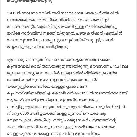
കയറ്റിയയ്ക്കുമായിരുന്നു.
1908 ല്‍ മോണോ റയില്‍ മാറി നാരോ ഗേജ് പാതകള്‍ നിലവില്‍
വന്നതോടെ യഥാര്‍ത്ഥ ട്രയിനിന്റെ കാലമായി. ലൈറ്റ് സ്റ്റീം
ലോക്കോമോട്ടീവ് എഞ്ചിനുപയോഗിച്ചുള്ള ട്രയിനായിരുന്നു
ഇവിടെ സര്‍വ്വീസ് നടത്തിയിരുന്നത്. പഴയ കല്‍ക്കരി എഞ്ചിന്‍
തന്നെ. മൂന്നാറിനും ടോപ്പ് സ്റ്റേഷനുമിടയ്ക്ക് മധുപ്പട്ടി, പലാര്‍
സ്റ്റേഷനുകളും പ്രവര്‍ത്തിച്ചിരുന്നു.
ഏതൊരു മുന്നേറ്റത്തിനും ഒരവസാനം ഉണ്ടെന്നതുപോലെ
കുണ്ടളവാലി റെയില്‍വേയ്ക്കുമുണ്ടായിരുന്നു ഒരവസാനം. 1924ലെ
ജൂലൈ ഓഗസ്റ്റ് മാസങ്ങളില്‍ കേരളത്തില്‍ തിമിര്‍ത്തുപെയ്ത
പേമാരിയായിരുന്നു കുണ്ടളവാലിയുടെ അന്തകന്‍.
‘തൊണ്ണൂറ്റിയൊമ്പതിലെ വെള്ളപ്പൊക്ക’മെന്ന്
കുപ്രസിദ്ധിയാര്‍ജ്ജിച്ച (കൊല്ലവര്‍ഷം 1099 ല്‍ നടന്നതിനാലാണ്
ആ പേര് വന്നത്) ഈ പ്രളയം മൂന്നാറിനെ ഒന്നാകെ
നശിപ്പിച്ചുകളഞ്ഞു. കൂട്ടത്തില്‍ കുണ്ടളവാലിയും. സമുദ്രനിരപ്പില്‍
നിന്നും 6500 അടി ഉയരത്തിലുള്ള മൂന്നാറിനെ വരെ ആ
വെള്ളപ്പൊക്കം ബാധിച്ചു എന്നു പറയുമ്പോള്‍ പ്രളയത്തിന്റെ
കാഠിന്യം ഊഹിക്കാവുന്നതേയുള്ളൂ. അത്രയും വലിയൊരു
വെള്ളപ്പൊക്കം മലയാള നാട് അതിനു മുന്നും പിമ്പും