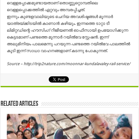
വെള്ളപ്പോക്കമുണ്ടായതാണ് തൊണ്ണൂറ്റൊമ്പതിലെ
വെള്ളപ്പൊക്കത്തിൽ ഏറ്റവും അമ്പരപ്പിച്ചത്.
ഇന്നും കുണ്ടളവാലിയുടെ ചെറിയ അവശിഷ്ടങ്ങള്‍ മൂന്നാര്‍
യാത്രയ്ക്കിടയില്‍ കാണാന്‍ കഴിയും. ഇന്നത്തെ ടാറ്റാ ടീ
ലിമിറ്റഡിന്റെ ഹൗസിംഗ് റീജീയണല്‍ ഓഫീസായി ഉപയോഗിക്കുന്ന
കെട്ടടമാണ് പണ്ടത്തെ മൂന്നാര്‍ റയില്‍വേ സ്റ്റേഷന്‍. ഇന്ന്
അലുമിനിയം പാലമെന്നു പറയുന്ന പണ്ടത്തെ റയില്‍വേ പാലത്തില്‍
കൂടി ഇന്ന് സാധാ വാഹനങ്ങളാണ് കടന്നു പോകുന്നത്.
Source – http://trip2nature.com/moonnar-kundalavaley-rail-service/
Related Articles