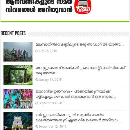
Recent Posts
മലബാറിന്‍റെ മണ്ണിലൂടെ ഒരു അഡാറ് മഴ യാത്ര…
July 23, 2018
മനസ്സുകൊണ്ട് ആഗ്രഹിച്ച സൈലന്റ് വാലിയിലേക്ക്
ഒരു യാത്ര..!!
January 11, 2018
ഭഗോറിയ ഉൽസവം – പ്രണയിക്കുന്നവർക്ക്
ഒളിച്ചോട്ടം ഒഴിവാക്കി ഒന്നാകുവാൻ ഒരവസരം…
September 6, 2018
കര്‍ണ്ണാടകയിലെ കുക്കി സുബ്രഹ്മണ്യ
ക്ഷേത്രത്തെക്കുറിച്ചുള്ള വിശേഷങ്ങള്‍ അറിയാം…
December 12, 2017