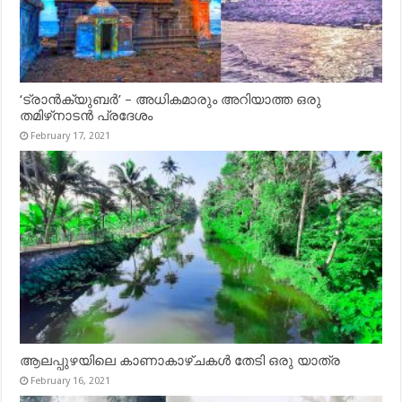
‘ട്രാൻക്യുബർ’ – അധികമാരും അറിയാത്ത ഒരു
തമിഴ്‌നാടൻ പ്രദേശം
February 17, 2021
ആലപ്പുഴയിലെ കാണാകാഴ്ചകൾ തേടി ഒരു യാത്ര
February 16, 2021