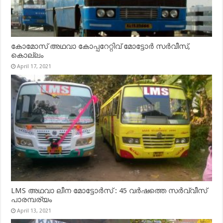
കോമോസ് അഥവാ കോപ്പറേറ്റിവ് മോട്ടോര്‍ സര്‍വീസ്,
കൊല്ലം
April 17, 2021
LMS അഥവാ ലീന മോട്ടോർസ് : 45 വർഷത്തെ സർവ്വീസ്
പാരമ്പര്യം
April 13, 2021