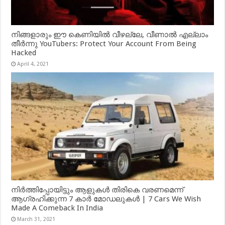
നിങ്ങളാരും ഈ കെണിയിൽ വീഴല്ലേ, വീണാൽ എല്ലാം
തീർന്നു YouTubers: Protect Your Account From Being
Hacked
April 4, 2021
നിർത്തിപ്പോയിട്ടും ആളുകൾ തിരികെ വരണമെന്ന്
ആഗ്രഹിക്കുന്ന 7 കാർ മോഡലുകൾ | 7 Cars We Wish
Made A Comeback In India
March 31, 2021