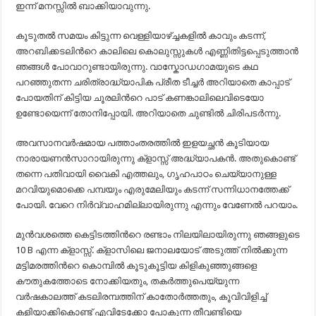
ഇന്ന് മനസ്സില്‍ ബാക്കിയാവുന്നു.
കൂടുതല്‍ സമയം കിട്ടുന്ന വെള്ളിയാഴ്ച്ചകളില്‍ കാവും കടന്ന്,
അറബിക്കടലിന്‍റെ കാലിലെ കൊലുസ്സുകള്‍ എണ്ണിതിട്ടപ്പെടുത്താന്‍
ഞങ്ങള്‍ പോവാറുണ്ടായിരുന്നു. വാസ്കോഡഗാമയുടെ കഥ
പറഞ്ഞുതന്ന ചരിത്രാദ്ധ്യാപിക പ്രീത ടീച്ചര്‍ അറിയാതെ കാപ്പാട്
പോയതിന് കിട്ടിയ ചൂരലിന്‍റെ പാട് കണങ്കാലിലെവിടെയോ
ഉണ്ടോയെന്ന് തോനിപ്പോയി. അറിയാതെ ചുണ്ടില്‍ ചിരിപടര്‍ന്നു.
അവസാനവര്‍ഷമായ പത്താംതരത്തില്‍ ഇളയച്ഛന്‍ കൂടിയായ
നാരായണന്‍സാറായിരുന്നു ക്ളാസ്സ് അദ്ധ്യാപകന്‍. അതുകൊണ്ട്
തന്നെ പതിവായി വൈകി എത്തലും, ഗൃഹപാഠം ചെയ്യാനുള്ള
മറവിയുമൊക്കെ പമ്പയും എരുമേലിയും കടന്ന് സന്നിധാനത്തേക്ക്
പോയി. വേറെ നിര്‍വ്വാഹമില്ലായിരുന്നു എന്നും വേണേല്‍ പറയാം.
മുന്‍വശത്തെ കെട്ടിടത്തിന്‍റെ രണ്ടാം നിലയിലായിരുന്നു ഞങ്ങളുടെ
10 B എന്ന ക്ളാസ്സ്. ക്ളാസിലെ ജനാലയോട് അടുത്ത് നില്‍ക്കുന്ന
മട്ടിമരത്തിന്‍റെ കൊമ്പില്‍ കൂടുകൂട്ടിയ കിളികുഞ്ഞുങ്ങളെ
കൗതുകത്തോടെ നോക്കിയതും, തകര്‍ത്തുപെയ്യുന്ന
വര്‍ഷകാലത്ത് കടലിരമ്പത്തിന് കാതോര്‍ത്തതും, കൂവിവിളിച്ച്
കളിയാക്കികൊണ്ട് എവിടേക്കോ പോകുന്ന തീവണ്ടിയെ