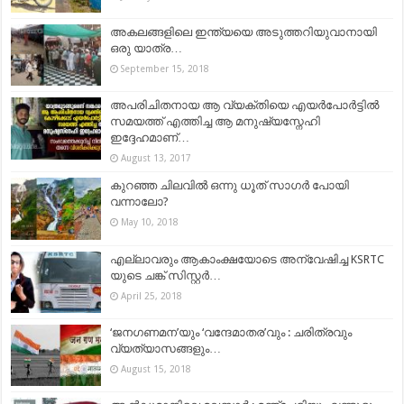
അകലങ്ങളിലെ ഇന്ത്യയെ അടുത്തറിയുവാനായി
ഒരു യാത്ര…
September 15, 2018
അപരിചിതനായ ആ വ്യക്തിയെ എയർപോർട്ടിൽ
സമയത്ത്‌ എത്തിച്ച ആ മനുഷ്യസ്നേഹി
ഇദ്ദേഹമാണ്…
August 13, 2017
കുറഞ്ഞ ചിലവിൽ ഒന്നു ധൂത് സാഗർ പോയി
വന്നാലോ?
May 10, 2018
എല്ലാവരും ആകാംക്ഷയോടെ അന്വേഷിച്ച KSRTC
യുടെ ചങ്ക് സിസ്റ്റർ…
April 25, 2018
‘ജനഗണമന’യും ‘വന്ദേമാതര’വും : ചരിത്രവും
വ്യത്യാസങ്ങളും…
August 15, 2018