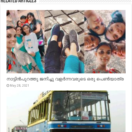
Related Articles
നാട്ടിൻപുറത്തു ജനിച്ചു വളർന്നവരുടെ ഒരു പെൺയാത്ര
May 28, 2021