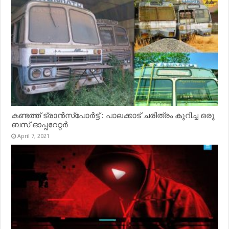
കണ്ടത്ത് ട്രാൻസ്‌പോർട്ട് : പാലക്കാട് ചരിത്രം കുറിച്ച ഒരു
ബസ് ഓപ്പറേറ്റർ
April 7, 2021