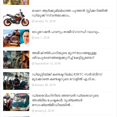
വേറെ ആര്‍ക്കുമില്ലാത്ത പുത്തന്‍ സ്റ്റിക്കറിങ്ങില്‍
ഡ്യൂക്ക് സ്വന്തമാക്കാം..
January 19, 2018
ഓപ്പറേഷൻ പവനും രാജീവ്‌ ഗാന്ധി വധവും…
July 1, 2018
അമീഷ് ത്രിപാഠിയുടെ മൂന്ന് ഭാഗങ്ങളുള്ള
ശിവപുരാണങ്ങളെക്കുറിച്ച് കേട്ടിട്ടുണ്ടോ?
September 12, 2018
ഡ്യൂട്ടിയ്ക്ക് കണ്ടക്ടറില്ല; KSRTC സർവ്വീസ്
മുടക്കാതെ കണ്ടക്ടറുടെ റോളിൽ എ.ടി.ഒ..
January 28, 2019
ഡ്രൈവിംഗിനിടെ ഞരമ്പന്‍ ഡ്രൈവറുടെ
അശ്ലീല ചേഷ്ടകള്‍; ദൃശ്യങ്ങള്‍
സോഷ്യല്‍മീഡിയയില്‍…
January 8, 2018