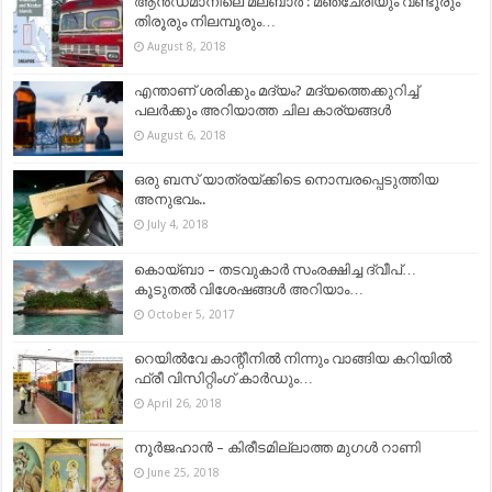
ആൻഡമാനിലെ മലബാർ : മഞ്ചേരിയും വണ്ടൂരും
തിരൂരും നിലമ്പൂരും…
August 8, 2018
എന്താണ് ശരിക്കും മദ്യം? മദ്യത്തെക്കുറിച്ച്
പലർക്കും അറിയാത്ത ചില കാര്യങ്ങൾ
August 6, 2018
ഒരു ബസ് യാത്രയ്ക്കിടെ നൊമ്പരപ്പെടുത്തിയ
അനുഭവം..
July 4, 2018
കൊയ്‌ബാ – തടവുകാർ സംരക്ഷിച്ച ദ്വീപ്…
കൂടുതല്‍ വിശേഷങ്ങള്‍ അറിയാം…
October 5, 2017
റെയില്‍വേ കാന്റീനില്‍ നിന്നും വാങ്ങിയ കറിയില്‍
ഫ്രീ വിസിറ്റിംഗ് കാര്‍ഡും…
April 26, 2018
നൂർജഹാൻ – കിരീടമില്ലാത്ത മുഗൾ റാണി
June 25, 2018