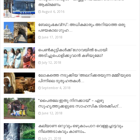
ആക്രമണം
August 6, 2016
ബേലുംകേവ്സ് : അധികമാരും അറിയാത്ത ഒരു
പഴയകാല ഗുഹ…
June 17, 2018
പെൺകുട്ടികൾക്ക് ഗോവയിൽ പോയി
അടിച്ചുപൊളിക്കുവാൻ കഴിയുമോ?
July 12, 2018
ലോകത്തെ നടുക്കിയ ‘അലറിക്കരയുന്ന മമ്മി’യുടെ
പിന്നിലെ ദുരൂഹതകൾ…
September 4, 2018
“പൈതലേ ഇതു നിനക്കായ്” – ഏഴു
സുഹൃത്തുക്കളുടെ സാഹസിക ട്രെക്കിംഗ്…
June 12, 2018
കല്യാണ ഒറുവും ഒഴുകാംപാറ വെള്ളച്ചാട്ടവും
നീലത്തടാകവും കാണാം..
July 21, 2018