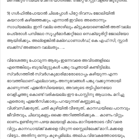
മണിക്കുര്‍ സമയം വേണം യാത്രക്ക്. ടിക്കറ്റ് റേറ്റും വളരെ കൂടുതല്‍.
9) ഗള്‍ഫില്‍പോയാല്‍ ചിലപ്പോള്‍ പിറ്റേ ദിവസം ജോലിയില്‍
കയറാന്‍ കഴിഞ്ഞേക്കും. എന്നാല്‍ ഇവിടെ അതൊന്നും
സാധ്യമല്ല. ഇനി വല്ല തൊഴിലും കിട്ടുകയാണെങ്കില്‍ അത് വല്ല
പെട്രോള്‍ പമ്പിലോ സൂപ്പര്‍മാര്‍ക്കറ്റിലോ സെക്യൂരിറ്റി ജോലിയോ
ആയിരിക്കും. അല്ളെങ്കില്‍ മക്ഡൊണാള്‍ഡ്, കെ എഫ് സി, സ്റ്റാര്‍
ബക്ക്സ് അങ്ങനെ വല്ലതും…..
വിദേശത്തു പോവുന്ന ആരും ഇന്നേവരെ അവിടങ്ങളിലെ
എന്തെങ്കിലും ബുദ്ധിമുട്ടുകള്‍ പങ്കു വച്ചതായി കണ്ടിട്ടില്ല.
സ്വര്‍ഗത്തില്‍ സ്വര്‍ഗകുമാരിമാരോടൊപ്പം കഴിയുന്ന എന്ന
ഭാവത്തിലാണ് എല്ലാവരും അനുഭവങ്ങള്‍ പങ്കു വക്കുന്നതായി
കാണുന്നത്. ഏജൻസിയെയോ, അവരുടെ തട്ടിപ്പിനെയോ
വെളിച്ചത്തു കൊണ്ട് വരികയല്ല ഈ പോസ്റ്റിനു ആധാരം. മറിച്ചു
ഏതൊരു ഏജൻസിക്കാരും പറയുന്നത് കണ്ണുമടച്ചു
വിശ്വസിക്കരുത്.. ചതി കുഴിയിൽ വീഴരുത്.. കാനഡയിലെ പഠനവും
ജീവിതവും, ചിലവുകളും ഒക്കെ അറിഞ്ഞിരിക്കുക… കാണം വിറ്റും
ഓണം ഉണ്ടിരുന്ന പഴയ മലയാളി കാലം മാറിയതോടെ വീട് വരെ
വിറ്റും കാനഡായ്ക്ക് മക്കളെ വിടുന്ന സ്റ്റൈലിലേക്ക് മാറി..മക്കളെ
വിട്ടോ.. അതിനു ഒന്നും കുഴപ്പമില്ല. അല്പം വിവേകത്തോടെയും,