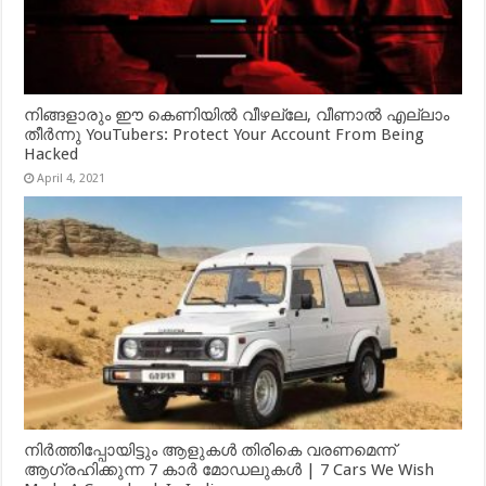
നിങ്ങളാരും ഈ കെണിയിൽ വീഴല്ലേ, വീണാൽ എല്ലാം
തീർന്നു YouTubers: Protect Your Account From Being
Hacked
April 4, 2021
നിർത്തിപ്പോയിട്ടും ആളുകൾ തിരികെ വരണമെന്ന്
ആഗ്രഹിക്കുന്ന 7 കാർ മോഡലുകൾ | 7 Cars We Wish