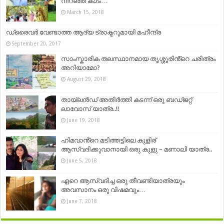
നിറഞ്ഞ കാട്…
March 15, 2018
ഡ്രൈവര്‍ വേണ്ടാത്ത ആദ്യ ട്രാക്ടറുമായി മഹീന്ദ്ര
September 20, 2017
സാംസ്കാരിക തലസ്ഥാനമായ തൃശ്ശൂരിൻ്റെ ചരിത്രം
അറിയാമോ?
August 29, 2018
തായ്‌ലൻഡ് അതിർത്തി കടന്ന് ഒരു ബഡ്ജറ്റ്
ലാവോസ് യാത്ര..!!
June 19, 2018
ഹിമവാൻ്റെ മടിത്തട്ടിലെ കുളിര്
ആസ്വദിക്കുവാനായി ഒരു കുളു – മണാലി യാത്ര..
June 5, 2018
ഏറെ ആസ്വദിച്ച ഒരു തീവണ്ടിയാത്രയും
അവസാനം ഒരു വിഷമവും…
June 7, 2018