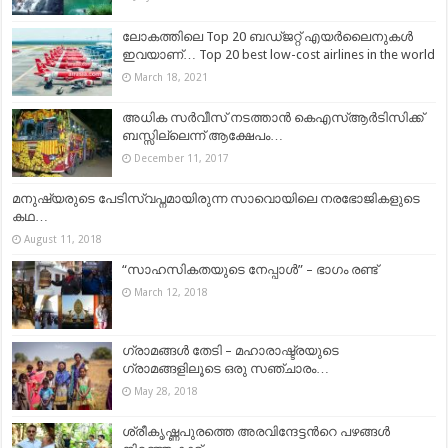
ലോകത്തിലെ Top 20 ബഡ്‌ജറ്റ്‌ എയർലൈനുകൾ
ഇവയാണ്… Top 20 best low-cost airlines in the world
March 18, 2021
അധിക സര്‍വീസ് നടത്താന്‍ കെഎസ്ആര്‍ടിസിക്ക്
ബസ്സില്ലെന്ന് ആക്ഷേപം…
December 11, 2017
മനുഷ്യരുടെ പേടിസ്വപ്നമായിരുന്ന സാവൊയിലെ നരഭോജികളുടെ
കഥ…
August 11, 2018
“സാഹസികതയുടെ നേപ്പാൾ” – ഭാഗം രണ്ട്
March 12, 2018
ഗ്രാമങ്ങൾ തേടി – മഹാരാഷ്ട്രയുടെ
ഗ്രാമങ്ങളിലൂടെ ഒരു സഞ്ചാരം…
May 28, 2018
ശ്രീകൃഷ്ണപുരത്തെ അരവിന്ദേട്ടന്‍റെ പഴങ്ങൾ