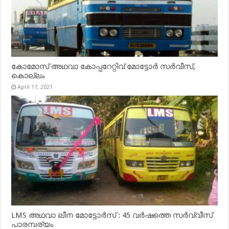
കോമോസ് അഥവാ കോപ്പറേറ്റിവ് മോട്ടോര്‍ സര്‍വീസ്,
കൊല്ലം
April 17, 2021
LMS അഥവാ ലീന മോട്ടോർസ് : 45 വർഷത്തെ സർവ്വീസ്
പാരമ്പര്യം