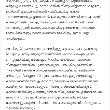
തന്നെ കണ്ണും പൂട്ടി ഒരു ചാട്ടമാണ്. ഏജന്റ് പറയുന്നതെല്ലാം
കണ്ണടച്ചു വിശ്വസിച്ചു, കാനഡായിൽ നിന്നും കിട്ടുന്ന ഡോളേഴ്‌സ്,
ഇന്ത്യൻ രൂപയുമായി കൺവെർട്ട് ചെയ്തു , മക്കൾ
പഠനത്തോടൊപ്പം ഉണ്ടാക്കാൻ പോകുന്ന ലക്ഷങ്ങൾ സ്വപ്നം കണ്ട്,
കിടക്കുന്ന കിടപ്പാടവും, സ്ഥലവും ബാങ്കിലോ, ബ്ലെയ്ഡിലോ
പണയപ്പെടുത്തി, മക്കളെ കാനഡായ്ക്കു അയയ്ക്കുന്ന ഓരോ
മാതാപിതാക്കളും, ഓരോ കാനഡാ മോഹിയും ഈ പോസ്റ്റ്
വായിക്കുക…
ഞാൻ മുൻപ് പല തവണ പറഞ്ഞിട്ടുള്ളത് പോലെ പാലും, തേനും,
ഡോളറും, ഒന്നും ഒഴുകുന്ന രാജ്യമല്ല കാനഡ. കഷ്ടപ്പെടാൻ
മനസ്സുള്ളവർക്കു രക്ഷപ്പെടാൻ പറ്റിയ രാജ്യമാണ് കാനഡ.
നിങ്ങളുടെ ബാങ്കിൽ ചുമ്മാതെ കുറെ പണം കിടപ്പുണ്ടെങ്കിൽ,
നിങ്ങൾക്ക് മക്കളെ കാനഡയിലേക്കു അയയ്ക്കാം. അല്ലാതെ
ഒരിക്കലും നിങ്ങളുടെ കിടപ്പാടം പണയം വെച്ച് കുഞ്ഞുങ്ങളെ
കാനഡയ്ക്ക് അയയ്ച്ചു, മോനോ, മോളോ കാനഡായിൽ ജോലി
ചെയ്തു പണയഭാരം മാറ്റുമെന്ന് ആരും വ്യാമോഹിക്കരുത്..
കാനഡായിലേക്കു പറഞ്ഞു വിടാൻ നിയുക്തരായ ഏജന്റന്മാർ പല
മോഹന സുന്ദര കാര്യങ്ങളും പറയുമ്പോൾ നിങ്ങൾ പല
കാര്യങ്ങളും ആലോചിക്കണം… അത് അവരുടെ ബിസിനസ്സാണ്..
നമ്മൾക്ക് ജീവിതവും…