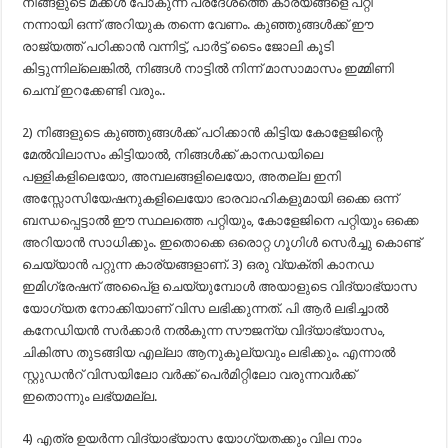
നിങ്ങളുടെ മക്കൾ പോകുന്ന പ്രദേശത്തെ കാര്യങ്ങളെ പറ്റി
നന്നായി ഒന്ന് അറിയുക തന്നെ വേണം. കുഞ്ഞുങ്ങൾക്ക് ഈ
രാജ്യത്ത് പഠിക്കാൻ വന്നിട്ട്, പാർട്ട് ടൈം ജോലി കൂടി
കിട്ടുന്നില്ലെങ്കിൽ, നിങ്ങൾ നാട്ടിൽ നിന്ന് മാസാമാസം ഇമ്മിണി
ചെമ്പ് ഇറക്കേണ്ടി വരും..
2) നിങ്ങളുടെ കുഞ്ഞുങ്ങൾക്ക് പഠിക്കാൻ കിട്ടിയ കോളേജിന്റെ
മേൽവിലാസം കിട്ടിയാൽ, നിങ്ങൾക്ക് കാനഡയിലെ
പള്ളികളിലെയോ, അമ്പലങ്ങളിലെയോ, അതല്ല ഇനി
അസ്സോസിയേഷനുകളിലെയോ ഭാരവാഹികളുമായി ഒക്കെ ഒന്ന്
ബന്ധപ്പെട്ടാൽ ഈ സ്ഥലത്തെ പറ്റിയും, കോളേജിനെ പറ്റിയും ഒക്കെ
അറിയാൻ സാധിക്കും. ഇതൊക്കെ ഒരൊറ്റ ഗൂഗിൾ സെർച്ചു കൊണ്ട്
ചെയ്യാൻ പറ്റുന്ന കാര്യങ്ങളാണ്. 3) ഒരു വ്യക്തി കാനഡ
ഇമിഗ്രേഷന് അപൈ്ള ചെയ്യുമ്പോള്‍ അയാളുടെ വിദ്യാഭ്യാസ
യോഗ്യത നോക്കിയാണ് വിസ ലഭിക്കുന്നത്. പി ആര്‍ ലഭിച്ചാല്‍
കനേഡിയന്‍ സര്‍ക്കാര്‍ നല്‍കുന്ന സൗജന്യ വിദ്യാഭ്യാസം,
ചികിത്സ തുടങ്ങിയ എല്ലാ ആനുകൂല്യവും ലഭിക്കും. എന്നാല്‍
സ്റ്റുഡന്‍റ് വിസയിലോ വര്‍ക്ക് പെര്‍മിറ്റിലോ വരുന്നവര്‍ക്ക്
ഇതൊന്നും ലഭ്യമല്ല.
4) എത്ര ഉയര്‍ന്ന വിദ്യാഭ്യാസ യോഗ്യതക്കും വില നാം