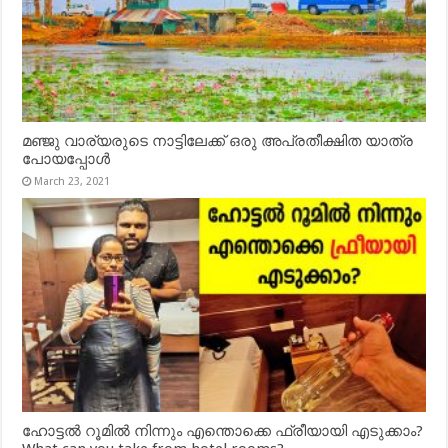
മഞ്ജു വാര്യരുടെ നാട്ടിലേക്ക് ഒരു അപ്രതീക്ഷിത യാത്ര
പോയപ്പോൾ
March 23, 2021
ഹോട്ടൽ റൂമിൽ നിന്നും എന്തൊക്കെ ഫ്രീയായി എടുക്കാം?