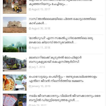
കുഞ്ഞനിയനും ചേച്ചിയും…
August 15, 2017
റാസ് അൽഖൈമയിലെ പ്രേത കൊട്ടാരത്തിലെ
കാഴ്ചകൾ…
August 30, 2018
‘മാൽഗുഡി’ എന്ന സങ്കൽപ്പ ഗ്രാമത്തിലെ ഒരു
മഴക്കാല ക്യാമ്പ് അനുഭവങ്ങൾ…
August 11, 2018
മലബാറിലേക്ക് കൂടുതല്‍ ലോഫ്ളോര്‍
ബസുകളുമായി കെഎസ്ആര്‍ടിസി
July 7, 2016
പൊറോട്ടയും പെയിന്റും – രണ്ടുകൊല്ലത്തോളം
എൻ്റെ ജീവൻ നിലനിർത്തിയ ഭക്ഷണം
January 10, 2019
നല്ല ജീവനക്കാരനും വില്ലന്‍ ജീവനക്കാരനും ഒരേ
ബസ്സില്‍ ഡ്യൂട്ടിയെടുത്തപ്പോള്‍….
July 29, 2017