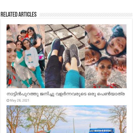
Related Articles
നാട്ടിൻപുറത്തു ജനിച്ചു വളർന്നവരുടെ ഒരു പെൺയാത്ര
May 28, 2021