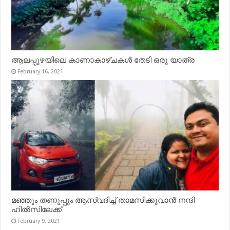
ആലപ്പുഴയിലെ കാണാകാഴ്ചകൾ തേടി ഒരു യാത്ര
February 16, 2021
മഞ്ഞും തണുപ്പും ആസ്വദിച്ച് താമസിക്കുവാൻ നന്ദി
ഹിൽസിലേക്ക്
February 9, 2021