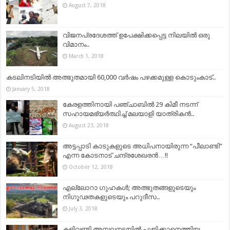
August 7, 2018
വിജനപ്രദേശത്ത് ഉപേക്ഷിക്കപ്പെട്ട നിലയില്‍ ഒരു
വിമാനം..
March 1, 2018
കടലിനടിയില്‍ അത്ഭുതമായി 60,000 വര്‍ഷം പഴക്കമുള്ള കൊടുംകാട്..
January 5, 2018
കേരളത്തിനായി പഞ്ചാബിൽ 29 കിമീ നടന്ന്
സഹായമഭ്യർത്ഥിച്ച് മലയാളി യാത്രികൻ..
August 23, 2018
അട്ടപ്പാടി കാടുകളുടെ അധിപനായിരുന്ന “പീലാണ്ടി”
എന്ന കോടനാട് ചന്ദ്രശേഖരൻ…!!
October 12, 2018
എല്ലോറാ ഗുഹകൾ; അത്ഭുതങ്ങളുടെയും
നിഗൂഢതകളുടെയും പറുദീസ..
July 3, 2018
കളിവണ്ടി അമ്പലനടയില്‍ പൂജിക്കാനെത്തിയ