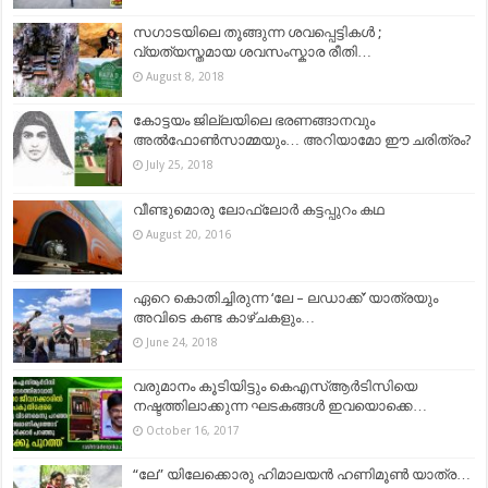
സഗാടയിലെ തൂങ്ങുന്ന ശവപ്പെട്ടികൾ ;
വ്യത്യസ്തമായ ശവസംസ്കാര രീതി…
August 8, 2018
കോട്ടയം ജില്ലയിലെ ഭരണങ്ങാനവും
അല്‍ഫോണ്‍സാമ്മയും… അറിയാമോ ഈ ചരിത്രം?
July 25, 2018
വീണ്ടുമൊരു ലോഫ്ലോര്‍ കട്ടപ്പുറം കഥ
August 20, 2016
ഏറെ കൊതിച്ചിരുന്ന ‘ലേ – ലഡാക്ക്’ യാത്രയും
അവിടെ കണ്ട കാഴ്ചകളും…
June 24, 2018
വരുമാനം കൂടിയിട്ടും കെഎസ്ആര്‍ടിസിയെ
നഷ്ടത്തിലാക്കുന്ന ഘടകങ്ങള്‍ ഇവയൊക്കെ…
October 16, 2017
“ലേ” യിലേക്കൊരു ഹിമാലയൻ ഹണിമൂൺ യാത്ര…