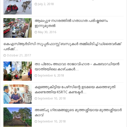
July 2, 2018
ആലപ്പുഴ നഗരത്തിൽ ഗതാഗത പരിഷ്കരണം
ഇന്നുമുതൽ
May 30, 2016
കെഎസ്ആര്‍ടിസി സൂപ്പര്‍ഫാസ്റ്റ് ബസുകൾ തമ്മിലിടിച്ച് ഡ്രൈവര്‍ക്ക്
പരിക്ക്…
October 21, 2017
താ പ്രോം അഥവാ രാജാവിഹാര – കംബോഡിയൻ
യാത്രയിലെ കാഴ്ചകൾ…
September 6, 2018
കളഞ്ഞുകിട്ടിയ പേഴ്‌സിന്റെ ഉടമയെ കത്തെഴുതി
കണ്ടെത്തിയ KSRTC കണ്ടക്ടർ…
September 10, 2018
അഞ്ചു ഗ്രാമങ്ങളുടെ മുത്തശ്ശിയായ മുത്തശ്ശിയാർ
കാവ്
September 10, 2018