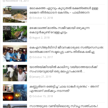
November 14, 2017
ലോകത്തെ ഏറ്റവും കൂടുതൽ ക്ഷേത്രങ്ങൾ ഉള്ള
ജൈന തീർത്ഥാടന കേന്ദ്രം – പാലിത്താന
October 12, 2018
മഴക്കാലത്ത് മാത്രം സജീവമായി ഒഴുകുന്ന
കൊട്ടൻകുണ്ട് വെള്ളച്ചാട്ടം
August 2, 2018
കെഎസ്ആർടിസി ജീവനക്കാരുടെ സത്യസന്ധത:
യാത്രക്കാരന് നഷ്ടപ്പെട്ട പണം തിരികെ ലഭിച്ചു
October 16, 2017
യാത്രയ്ക്കിടയിൽ കാലിനു വയ്യാത്തയാൾക്ക്
സഹായവുമായി ഒരു മലപ്പുറംകാരൻ…
January 27, 2019
കണ്ണൂരിനെ ഞെട്ടിച്ച ‘ചാല ടാങ്കർ ദുരന്തം’ – അന്ന്
എന്താണ് ശരിക്കും നടന്നത്?
October 15, 2018
സാന്തയുടെ വണ്ടിയിലൊരു സ്വപ്ന സഞ്ചാരം !