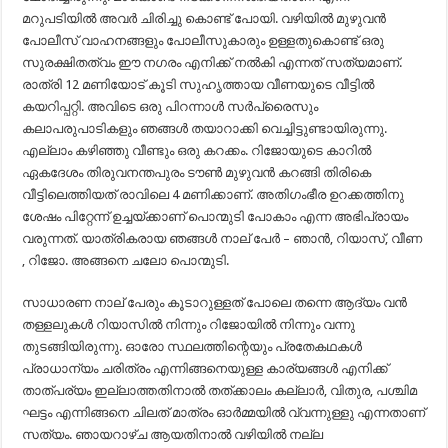
മറുപടിയിൽ അവർ ചിരിച്ചു കൊണ്ട് പോയി. വഴിയിൽ മുഴുവൻ
പോലീസ് വാഹനങ്ങളും പോലീസുകാരും ഉള്ളതുകൊണ്ട് ഒരു
സുരക്ഷിതത്വം ഈ നഗരം എനിക്ക് നൽകി എന്നത് സത്യമാണ്.
രാത്രി 12 മണിയോട് കൂടി സുഹൃത്തായ വീണയുടെ വീട്ടിൽ
കയറിപ്പറ്റി. അവിടെ ഒരു പിറന്നാൾ സർപ്രൈസും
കലാപരുപാടികളും ഞങ്ങൾ തയാറാക്കി വെച്ചിട്ടുണ്ടായിരുന്നു.
എല്ലാം കഴിഞ്ഞു വീണ്ടും ഒരു കറക്കം. റിജോയുടെ കാറിൽ
ഏകദേശം തിരുവനന്തപുരം ടൗൺ മുഴുവൻ കറങ്ങി തിരികെ
വീട്ടിലെത്തിയത് രാവിലെ 4 മണിക്കാണ്‌. അതിഗംഭീര ഉറക്കത്തിനു
ശേഷം പിറ്റേന്ന് ഉച്ചയ്ക്കാണ് പൊന്മുടി പോകാം എന്ന അഭിപ്രായം
വരുന്നത്. യാത്രികരായ ഞങ്ങൾ നാല് പേർ – ഞാൻ, റിയാസ്, വീണ
, റിജോ. അങ്ങനെ ചലോ പൊന്മുടി.
സാധാരണ നാല് പേരും കൂടാറുള്ളത് പോലെ തന്നെ ആദ്യം വൻ
തള്ളലുകൾ റിയാസിൽ നിന്നും റിജോയിൽ നിന്നും വന്നു
തുടങ്ങിയിരുന്നു. ഓരോ സ്ഥലത്തിന്റെയും പ്രതേകഥകൾ
പ്രാധാന്യം ചരിത്രം എന്നിങ്ങനെയുള്ള കാര്യങ്ങൾ എനിക്ക്
താത്പര്യം ഇല്ലാത്തതിനാൽ തത്ക്കാലം കല്ലാർ, വിതുര, പശ്ചിമ
ഘട്ടം എന്നിങ്ങനെ ചിലത് മാത്രം ഓർമ്മയിൽ വ്വന്നുള്ളു എന്നതാണ്
സത്യം. ഞായറാഴ്ച ആയതിനാൽ വഴിയിൽ നല്ല