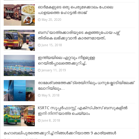
ഓർമകളുടെ ഒരു പെരുമഴക്കാലം പോലെ
പാളയത്തെ ഹോട്ടൽ താജ്
May 20, 2020
ബസ് യാത്രക്കാരിയുടെ കളഞ്ഞുപോയ പഴ്സ്
തിരികെ ലഭിക്കുവാൻ കാരണമായത്..
June 15, 2018
ഇന്ത്യയിലെ ഏറ്റവും നീളമുള്ള
റെയിൽപ്പാലത്തെക്കുറിച്ച്..
January 11, 2019
രാമേശ്വരത്തേക്ക് ട്രെയിനിലും ധനുഷ്കോടിയിലേക്ക്
ലോറിയിലും…
May 9, 2018
KSRTC സൂപ്പര്‍ഫാസ്റ്റ്, എക്‌സ്പ്രസ് ബസുകളില്‍
ഇനി നിന്ന് യാത്ര ചെയ്യാം
June 8, 2018
മഹാബലിപുരത്തെക്കുറിച്ച്‌ നിങ്ങള്‍ക്കറിയാത്ത 9 കാര്യങ്ങള്‍