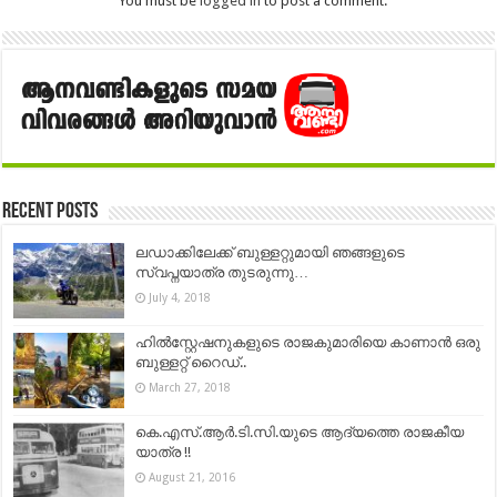
You must be
logged in
to post a comment.
Recent Posts
ലഡാക്കിലേക്ക് ബുള്ളറ്റുമായി ഞങ്ങളുടെ
സ്വപ്നയാത്ര തുടരുന്നു…
July 4, 2018
ഹിൽസ്റ്റേഷനുകളുടെ രാജകുമാരിയെ കാണാൻ ഒരു
ബുള്ളറ്റ് റൈഡ്..
March 27, 2018
കെ.എസ്‌.ആര്‍.ടി.സി.യുടെ ആദ്യത്തെ രാജകീയ
യാത്ര !!
August 21, 2016