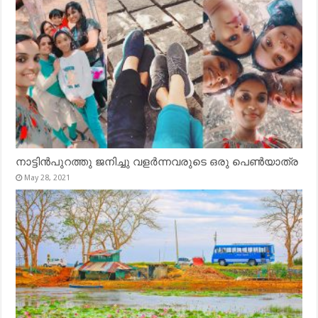
നാട്ടിൻപുറത്തു ജനിച്ചു വളർന്നവരുടെ ഒരു പെൺയാത്ര
May 28, 2021