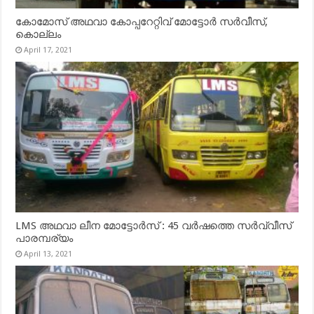
കോമോസ് അഥവാ കോപ്പറേറ്റിവ് മോട്ടോര്‍ സര്‍വീസ്,
കൊല്ലം
April 17, 2021
LMS അഥവാ ലീന മോട്ടോർസ് : 45 വർഷത്തെ സർവ്വീസ്
പാരമ്പര്യം
April 13, 2021