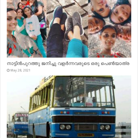
നാട്ടിൻപുറത്തു ജനിച്ചു വളർന്നവരുടെ ഒരു പെൺയാത്ര
May 28, 2021