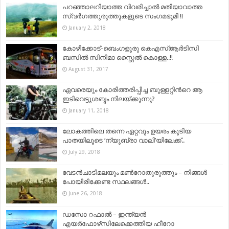
പറഞ്ഞാലറിയാത്ത വിവരിച്ചാല്‍ മതിയാവാത്ത
സ്വര്‍ഗത്തുരുത്തുകളുടെ സംഗമഭൂമി !!
January 2, 2018
കോഴിക്കോട്-ബെംഗളൂരു കെഎസ്ആര്‍ടിസി
ബസിൽ സിനിമാ സ്റ്റൈല്‍ കൊള്ള..!!
August 31, 2017
ഏവരെയും കോരിത്തരിപ്പിച്ച ബുള്ളറ്റിന്‍റെ ആ
ഇടിവെട്ടുശബ്ദം നിലയ്ക്കുന്നു?
January 11, 2018
ലോകത്തിലെ തന്നെ ഏറ്റവും ഉയരം കൂടിയ
പാതയിലൂടെ ‘ന്യൂബ്രാ വാലി’യിലേക്ക്..
July 29, 2018
വേടൻചാടിമലയും മൺറോതുരുത്തും – നിങ്ങൾ
പോയിരിക്കേണ്ട സ്ഥലങ്ങൾ..
June 26, 2018
ഡസോ റഫാൽ – ഇന്ത്യൻ
എയർഫോഴ്‌സിലേക്കെത്തിയ ഹീറോ