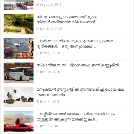
August 6, 2018
നിഗൂഢതകളുടെ മാമ്മാത്ത് ഗുഹ;
നിങ്ങള്‍ക്കറിയാത്ത വിശേഷങ്ങള്‍…
March 16, 2018
കാൽനടയാത്രക്കാരുടെ എറണാകുളത്തെ
ദുരിതങ്ങൾ… ഒരു അനുഭവകഥ…
January 10, 2018
സ്‌കാനിയ ബസ് ഫ്ളാഗ് ഓഫ് ഇന്ന് കണ്ണൂരില്‍
June 18, 2016
മനുഷ്യൻ അന്റാർട്ടിക്ക അന്വേഷിച്ചു പോയ കഥ
അഥവാ ചരിത്രം…
June 11, 2018
കാശ്മീരിലെ ദാൽ തടാകം – ശികാരകൾ ഓളം
തുള്ളുന്ന ഒഴുകുന്ന മാർക്കറ്റുകൾ !
June 7, 2018