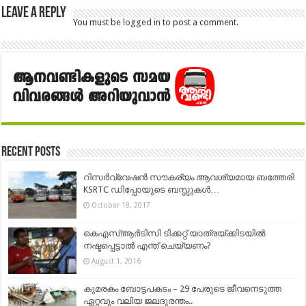
Leave a Reply
You must be
logged in
to post a comment.
Recent Posts
റിസര്‍വ്വേഷന്‍ സൗകര്യം ആവശ്യമായ ബത്തേരി
KSRTC ഡിപ്പോയുടെ ബസ്സുകള്‍…
October 18, 2017
കെഎസ്ആര്‍ടിസി ടിക്കറ്റ് യാത്രയ്ക്കിടയിൽ
നഷ്ടപ്പെട്ടാൽ എന്ത് ചെയ്യണം?
August 1, 2016
കുമരകം ബോട്ടപകടം – 29 പേരുടെ ജീവനെടുത്ത
ഏറ്റവും വലിയ ജലദുരന്തം..