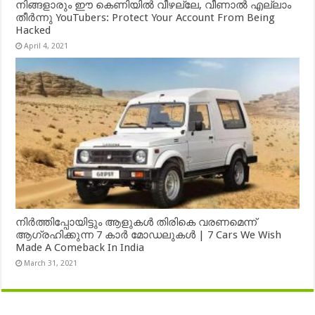
നിങ്ങളാരും ഈ കെണിയിൽ വീഴല്ലേ, വീണാൽ എല്ലാം
തീർന്നു YouTubers: Protect Your Account From Being
Hacked
April 4, 2021
നിർത്തിപ്പോയിട്ടും ആളുകൾ തിരികെ വരണമെന്ന്
ആഗ്രഹിക്കുന്ന 7 കാർ മോഡലുകൾ | 7 Cars We Wish
Made A Comeback In India
March 31, 2021