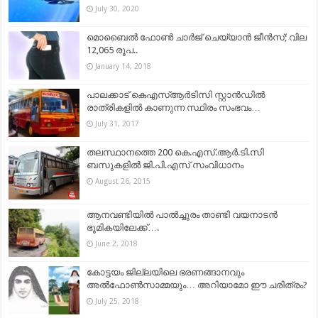
July 30, 2020
മൊബൈൽ ഫോൺ ചാർജ് ചെയ്യാൻ ജീൻസ്; വില
12,065 രൂപ..
January 14, 2018
പാലക്കാട്‌ കെഎസ്ആര്‍ടിസി സ്റ്റാന്‍ഡില്‍
രാത്രികളില്‍ കാണുന്ന സ്ഥിരം സംഭവം…
July 31, 2017
തലസ്ഥാനത്തെ 200 കെ.എസ്.ആര്‍.ടി.സി
ബസുകളില്‍ ജി.പി.എസ് സംവിധാനം
August 26, 2015
ആനവണ്ടിയിൽ പാൽച്ചുരം താണ്ടി വയനാടൻ
ഭൂമികയിലേക്ക്….
June 2, 2018
കോട്ടയം ജില്ലയിലെ ഭരണങ്ങാനവും
അല്‍ഫോണ്‍സാമ്മയും… അറിയാമോ ഈ ചരിത്രം?
July 25, 2018