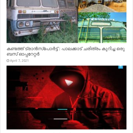
കണ്ടത്ത് ട്രാൻസ്‌പോർട്ട് : പാലക്കാട് ചരിത്രം കുറിച്ച ഒരു
ബസ് ഓപ്പറേറ്റർ
April 7, 2021