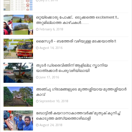
ഒറ്റയ്ക്കൊരു പോക്ക്.. ഒടുക്കത്തെ excitement !!..
അറ്റമില്ലാത്ത കാഴ്ചകൾ……
February 6, 2018
മൈസൂർ – ബത്തേരി വഴിയുള്ള മടക്കയാത്ര !!
August 14, 2016
തുടർ ഡ്രൈവിങ്ങിന് ആളില്ല; സ്കാനിയ
യാത്രക്കാര്‍ പെരുവഴിയിലായി
June 17, 2016
അഞ്ചു ഗ്രാമങ്ങളുടെ മുത്തശ്ശിയായ മുത്തശ്ശിയാർ
കാവ്
September 10, 2018
ബോട്ടില്‍ കയറാനാകാത്തവര്‍ക്ക് മുതുക് കുനിച്ച്
കൊടുത്ത മത്സ്യത്തൊഴിലാളി
August 24, 2018