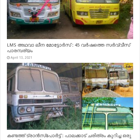
LMS അഥവാ ലീന മോട്ടോർസ് : 45 വർഷത്തെ സർവ്വീസ്
പാരമ്പര്യം
April 13, 2021
കണ്ടത്ത് ട്രാൻസ്‌പോർട്ട് : പാലക്കാട് ചരിത്രം കുറിച്ച ഒരു