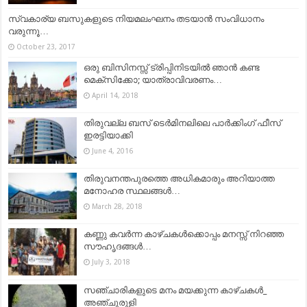
സ്വകാര്യ ബസുകളുടെ നിയമലംഘനം തടയാന്‍ സംവിധാനം
വരുന്നൂ…
October 23, 2017
ഒരു ബിസിനസ്സ് ട്രിപ്പിനിടയില്‍ ഞാന്‍ കണ്ട
മെക്സിക്കോ; യാത്രാവിവരണം…
April 14, 2018
തിരുവല്ല ബസ് ടെർമിനലിലെ പാർക്കിംഗ് ഫീസ്‌
ഇരട്ടിയാക്കി
June 4, 2016
തിരുവനന്തപുരത്തെ അധികമാരും അറിയാത്ത
മനോഹര സ്ഥലങ്ങള്‍…
March 28, 2018
കണ്ണു കവർന്ന കാഴ്ചകൾക്കൊപ്പം മനസ്സ് നിറഞ്ഞ
സൗഹൃദങ്ങൾ…
July 3, 2018
സഞ്ചാരികളുടെ മനം മയക്കുന്ന കാഴ്ചകള്‍_
അഞ്ചുരുളി