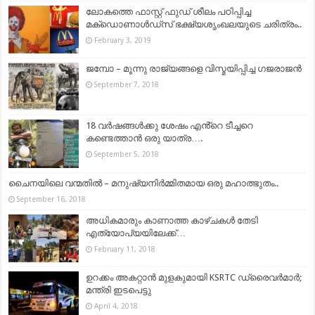
ലോകത്തെ ഫാസ്റ്റ് ഫുഡ് ശീലം പഠിപ്പിച്ച
മക്‌ഡൊണാൾഡ്സ് ഭക്ഷ്യശൃംഖലയുടെ ചരിത്രം..
February 3, 2019
ജമ്പോ – മൂന്നു രാജ്യങ്ങളെ വിസ്മയിപ്പിച്ച ഗജരാജന്‍
September 7, 2018
18 വർഷങ്ങൾക്കു ശേഷം എൻ്റെ ടീച്ചറെ
കണ്ടെത്താൻ ഒരു യാത്ര….
September 5, 2018
ചൈനയിലെ വന്മതില്‍ – മനുഷ്യനിർമ്മിതമായ ഒരു മഹാത്ഭുതം..
September 16, 2018
അധികമാരും കാണാത്ത കാഴ്ചകള്‍ തേടി
എത്യോപ്യയിലേക്ക്…
February 11, 2018
ഉറക്കം അകറ്റാൻ മുളകുമായി KSRTC ഡ്രൈവർമാർ;
മന്ത്രി ഇടപെട്ടു
April 4, 2018