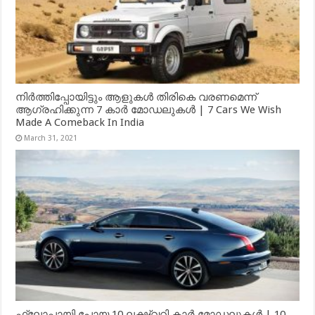
നിർത്തിപ്പോയിട്ടും ആളുകൾ തിരികെ വരണമെന്ന്
ആഗ്രഹിക്കുന്ന 7 കാർ മോഡലുകൾ | 7 Cars We Wish
Made A Comeback In India
March 31, 2021
ഫ്ലോപ്പായി പോയ 10 ലക്ഷ്വറി കാർ മോഡലുകൾ | 10