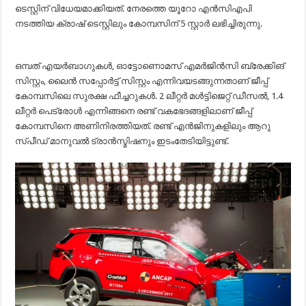
ടെസ്റ്റിന് വിധേയമാക്കിയത്. നേരത്തെ യൂറോ എന്‍സിഎപി
നടത്തിയ ക്രാഷ് ടെസ്റ്റിലും കോമ്പസിന് 5 സ്റ്റാർ ലഭിച്ചിരുന്നു.
ഒമ്പത് എയർബാഗുകൾ, ഓട്ടോണൊമസ് എമർജിൻസി ബ്രേക്കിങ്
സിസ്റ്റം, ലൈൻ സപ്പോർട്ട് സിസ്റ്റം എന്നിവയടങ്ങുന്നതാണ് ജീപ്പ്
കോമ്പസിലെ സുരക്ഷ ഫീച്ചറുകൾ. 2 ലീറ്റര്‍ മള്‍ട്ടിജെറ്റ് ഡീസല്‍, 1.4
ലീറ്റര്‍ പെട്രോള്‍ എന്നിങ്ങനെ രണ്ട് വകഭേദങ്ങളിലാണ് ജീപ്പ്
കോമ്പസിനെ അണിനിരത്തിയത്. രണ്ട് എൻജിനുകളിലും ആറു
സ്പീഡ് മാനുവല്‍ ട്രാന്‍സ്മിഷനും ഇടംതേടിയിട്ടുണ്ട്.