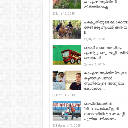
കെഎസ്ആർടിസി
നിർത്തിവെച്ചു…
June 15, 2018
പ്രകൃതിയുടെ ലോകാത്ഭ
തേടി ഒരു ആഫ്രിക്കൻ യ
!!
July 28, 2018
ഒരാൾ തന്നെ അധികം,
എന്നിട്ടും ഒരു തസ്തികയി
രണ്ടുപേർ
June 2, 2016
കെഎസ്ആർടിസിയുടെ
കുഞ്ഞുപെങ്ങൾ
ആതിരയുടെ അനുഭവം
കേൾക്കാം…
June 11, 2018
റെയില്‍വേയില്‍
‘വികലാംഗര്‍’ക്ക് ഇനി
സ്ഥാനമില്ല!; പേര് മാറ്റി
പുതിയ പരീക്ഷണം
February 10, 2018