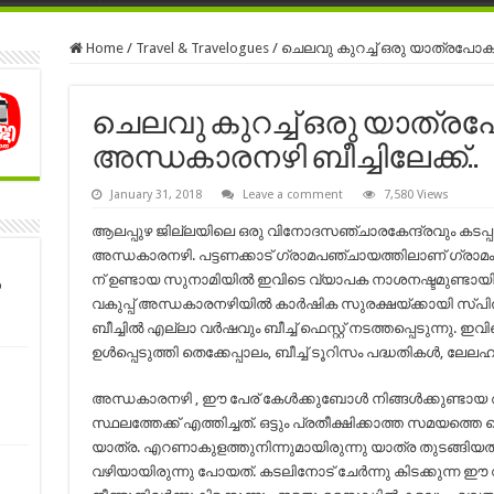
Home
/
Travel & Travelogues
/
ചെലവു കുറച്ച് ഒരു യാത്രപോകാം
ചെലവു കുറച്ച് ഒരു യാത്ര
അന്ധകാരനഴി ബീച്ചിലേക്ക്..
January 31, 2018
Leave a comment
7,580 Views
ആലപ്പുഴ ജില്ലയിലെ ഒരു വിനോദസഞ്ചാരകേന്ദ്രവും കടപ്
അന്ധകാരനഴി. പട്ടണക്കാട് ഗ്രാമപഞ്ചായത്തിലാണ് ഗ്രാമം
ന് ഉണ്ടായ സുനാമിയിൽ ഇവിടെ വ്യാപക നാശനഷ്ടമുണ്ടായി
ന
വകുപ്പ് അന്ധകാരനഴിയിൽ കാർഷിക സുരക്ഷയ്ക്കായി സ്പിൽവേ
ബീച്ചിൽ എല്ലാ വർഷവും ബീച്ച് ഫെസ്റ്റ് നടത്തപ്പെടുന്നു
ഉൾപ്പെടുത്തി തെക്കേപ്പാലം, ബീച്ച് ടൂറിസം പദ്ധതികൾ, ലേലഹാൾ
അന്ധകാരനഴി , ഈ പേര് കേൾക്കുബോൾ നിങ്ങൾക്കുണ്ട
സ്ഥലത്തേക്ക് എത്തിച്ചത്. ഒട്ടും പ്രതീക്ഷിക്കാത്ത സമയത്തെ
യാത്ര. എറണാകുളത്തുനിന്നുമായിരുന്നു യാത്ര തുടങ്ങിയത്
വഴിയായിരുന്നു പോയത്. കടലിനോട് ചേർന്നു കിടക്കുന്ന 