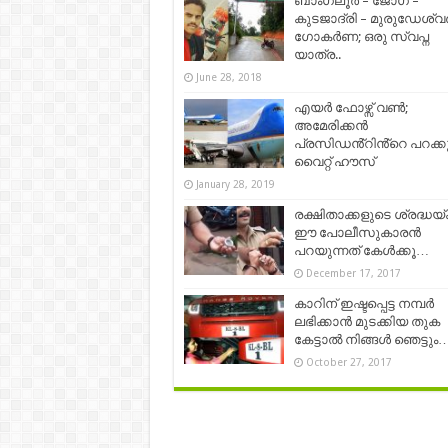
ബാംഗ്ലൂർ – ജോഗ് –
കുടജാദ്രി – മുരുഡേശ്വ
ഗോകർണ; ഒരു സ്വപ്ന
യാത്ര..
June 28, 2018
എയർ ഫോഴ്സ് വൺ;
അമേരിക്കൻ
പ്രസിഡൻ്റിൻ്റെ പറക്ക
വൈറ്റ് ഹൗസ്
January 28, 2019
രക്ഷിതാക്കളുടെ ശ്രദ്ധയ്ക്
ഈ പോലീസുകാരൻ
പറയുന്നത് കേൾക്കൂ…
December 17, 2017
കാറിന് ഇഷ്ടപ്പെട്ട നമ്പർ
ലഭിക്കാൻ മുടക്കിയ തുക
കേട്ടാൽ നിങ്ങൾ ഞെട്ടും
October 27, 2017