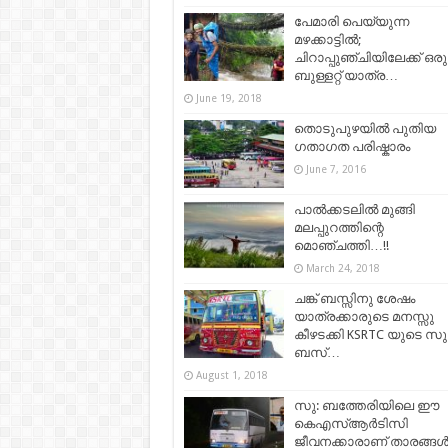
പേമാരി പെയ്യുന്ന
മഴക്കാട്ടിൽ;
ചിറാപ്പുഞ്ചിയിലേക്ക് ഒരു
ബുള്ളറ്റ് യാത്ര…
June 19, 2018
തൊടുപുഴയിൽ പുതിയ
ഗതാഗത പരിഷ്കാരം
June 7, 2016
പാൽക്കടലിൽ മുങ്ങി
മലപ്പുറത്തിന്റെ
മൊഞ്ചത്തി…!!
March 24, 2018
ചങ്ക് ബസ്സിനു ശേഷം
യാത്രക്കാരുടെ മനസ്സു
കീഴടക്കി KSRTC യുടെ സുന
ബസ്…
August 1, 2018
സു: ബത്തേരിയിലെ ഈ
കെഎസ്ആര്‍ടിസി
ജീവനക്കാരാണ് താരങ്ങള്