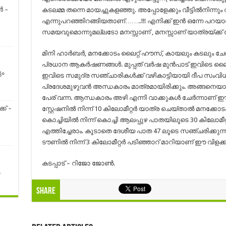
ർ –
കടലമ്മ തന്നെ മായച്ചുകളഞ്ഞു. അപ്പോളേക്കും വീട്ടിൽനിന്നും 
എന്നുപറഞ്ഞിറങ്ങിയതാണ്……..!!! എനിക്ക് ഇന്‍ ഒന്നേ പറയ
സമയവുമൊന്നുമല്ലടോ മനസ്സാണ് , മനസ്സാണ് യാത്രയ്ക്ക് വ
മിനി ഹാർബർ, മനക്കോടം ലൈറ്റ് ഹൗസ്, കായലും കടലും ചേ
പ്രധാന ആകർഷണങ്ങൾ. മുപ്പത് വർഷ മുൻപാട് ഇവിടെ ലൈറ്റ് 
ും
ഇവിടെ സമുദ്ര സഞ്ചാരികൾക്ക് വഴികാട്ടിയായി ദീ‌പ സംവിധ
പ്രദേശമുഴുവൻ അന്ധകാരം മാത്രമായിരിക്കും. അങ്ങനെയ
പേര് വന്ന. ആന്ധകാരം അഴി എന്നി വാക്കുകൾ ചേ‌ർന്നാണ് 
ക് –
സ്റ്റേഷനിൽ നിന്ന് 10 കിലോമീറ്റർ യാത്ര ചെയ്താൽ മനക്കോടം
കൊച്ചിയിൽ നിന്ന് കൊച്ചി ആലപ്പുഴ പാതയിലൂടെ 30 കിലോമീറ
എത്തിച്ചേരാം. കൂടാതെ ദേശീയ പാത 47 ലൂടെ സഞ്ചരിക്കുന്നവർ
ടൗണിൽ നിന്ന് 3 കിലോമീറ്റർ പടിഞ്ഞാറ് മാറിയാണ് ഈ വിളക്ക
കടപ്പാട് – റിജോ ജോണ്‍.
…
Share