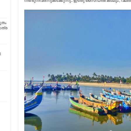
നീണ്ടുനിവർന്നുകിടക്കുന്നു.. ഇടതു സൈഡിൽ കടലും , വ
ുതം
ാത്ര
ൽ