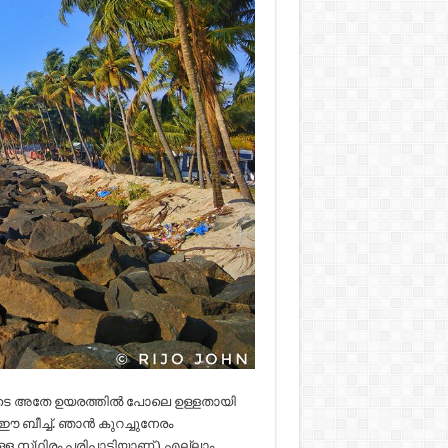
മ്മുടെ അതേ ഉയരത്തിൽ പോലെ ഉള്ളതായി
ഈ ബീച്ച്. ഞാൻ കുറച്ചുനേരം
ള സ്‌ഥിരം പരിപാടിയാണ് ) എല്ലാം