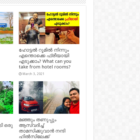
ഹോട്ടൽ റൂമിൽ നിന്നും
എന്തൊക്കെ ഫ്രീയായി
എടുക്കാം? What can you
take from hotel rooms?
March 3, 2021
മഞ്ഞും തണുപ്പും
ി ഒരു
ആസ്വദിച്ച്
താമസിക്കുവാൻ നന്ദി
ഹിൽസിലേക്ക്