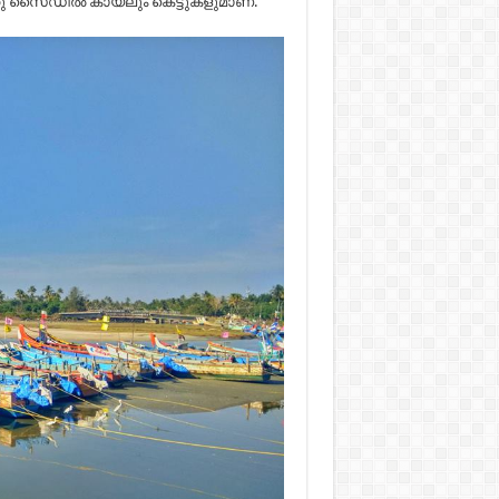
ലതു സൈഡിൽ കായലും കെട്ടുകളുമാണ്.