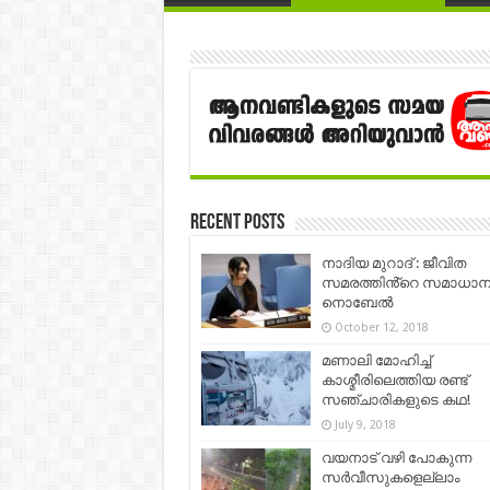
Recent Posts
നാദിയ മുറാദ് : ജീവിത
സമരത്തിൻ്റെ സമാധാ
നൊബേൽ
October 12, 2018
മണാലി മോഹിച്ച്
കാശ്മീരിലെത്തിയ രണ്ട്
സഞ്ചാരികളുടെ കഥ!
July 9, 2018
വയനാട് വഴി പോകുന്ന
സർവീസുകളെല്ലാം