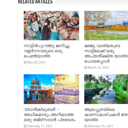
Related Articles
നാട്ടിൻപുറത്തു ജനിച്ചു
മഞ്ജു വാര്യരുടെ
വളർന്നവരുടെ ഒരു
നാട്ടിലേക്ക് ഒരു
പെൺയാത്ര
അപ്രതീക്ഷിത യാത്ര
പോയപ്പോൾ
May 28, 2021
March 23, 2021
‘ട്രാൻക്യുബർ’ –
ആലപ്പുഴയിലെ
അധികമാരും അറിയാത്ത
കാണാകാഴ്ചകൾ തേട
ഒരു തമിഴ്‌നാടൻ പ്രദേശം
യാത്ര
February 17, 2021
February 16, 2021