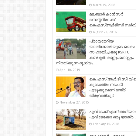
March 19, 2018
മലബാര്‍ കാന്‍സര്‍
സെന്ററിലേക്ക്
കെഎസ്ആര്‍ടിസി സര്‍വ
August 21, 2016
പ്രായമേറിയ
യാത്രക്കാരിയുടെ കൈപിടി
സഹായിച്ച് ഒരു KSRTC
കണ്ടക്ടർ; കണ്ണും മനസ്സും
നിറയ്ക്കുന്ന ദൃശ്യം…
April 10, 2019
കെ.എസ്.ആര്‍.ടി.സി യി
കൂടോത്രം നടപടി
എടുക്കുമെന്ന് മന്ത്രി
തിരുവഞ്ചൂര്‍
November 27, 2015
എവിടേക്ക് എന്ന് അറിയ
എവിടേക്കോ ഒരു യാത്ര…
February 15, 2018