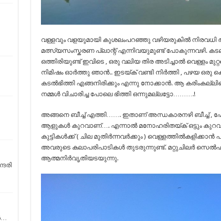
വള്ളവും വളയുമായി കുശലംപറഞ്ഞു വഴിയരുകിൽ നിരവധി 
മത്സ്യസംസ്കരണ പ്ലാന്റ് എന്നിവയുമുണ്ട് പോകുന്നവഴി. 
ഒത്തിരിയുണ്ട് ഇവിടെ , ഒരു വലിയ തിര അടിച്ചാൽ വെള്ളം മുറ്റ
നിമിഷം ഓർത്തു ഞാൻ.. ഇടയ്ക് വണ്ടി നിർത്തി , പഴയ ഒരു ക
കടൽഭിത്തി എങ്ങനിരിക്കും എന്നു നോക്കാൻ. ആ കരിംകല്ലി
നമ്മൾ വിചാരിച്ച പോലെ ഭിത്തി ഒന്നുമല്ലട്ടോ……….!
അങ്ങനെ ബീച്ച് എത്തി……. ഇതാണ് അന്ധകാരനഴി ബീച്ച് 
ആളുകൾ കുറവാണ്…. എന്നാൽ മനോഹരിതയ്ക് ഒട്ടും കുറവുമി
കുട്ടികൾക്ക് ( ചില മുതിർന്നവർക്കും ) വെള്ളത്തിൽകളിക്കാൻ 
അവരുടെ കലാപരിപാടികൾ തുടരുന്നുണ്ട്. മറ്റുചിലർ സെൽ
ആത്മനിർവൃതിയടയുന്നു.
്ദരി
‍…