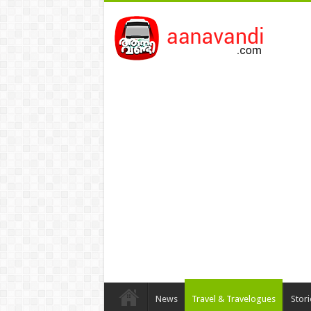
News
Travel & Travelogues
Stor