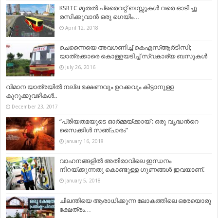
KSRTC മുതല്‍ പ്രൈവറ്റ് ബസ്സുകള്‍ വരെ ഓടിച്ചു
രസിക്കുവാൻ ഒരു ഗെയിം…
April 12, 2018
ചെന്നൈയെ അവഗണിച്ച് കെഎസ്ആര്‍ടിസി;
യാത്രക്കാരെ കൊള്ളയടിച്ച് സ്വകാര്യ ബസുകള്‍
July 26, 2016
വിമാന യാത്രയിൽ നല്ല ഭക്ഷണവും ഉറക്കവും കിട്ടാനുള്ള
കുറുക്കുവഴികൾ..
December 23, 2017
“പ്രിയതമയുടെ ഓർമ്മയ്ക്കായ് : ഒരു വൃദ്ധന്‍റെ
സൈക്കിള്‍ സഞ്ചാരം”
January 16, 2018
വാഹനങ്ങളില്‍ അതിരാവിലെ ഇന്ധനം
നിറയ്ക്കുന്നതു കൊണ്ടുള്ള ഗുണങ്ങള്‍ ഇവയാണ്.
January 5, 2018
ചിലന്തിയെ ആരാധിക്കുന്ന ലോകത്തിലെ ഒരേയൊരു
ക്ഷേത്രം…