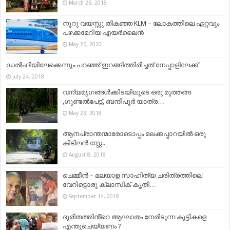
March 26, 2018
നൂറു വയസ്സു തികഞ്ഞ KLM – ലോകത്തിലെ ഏറ്റവും
പഴക്കമേറിയ എയർലൈൻ
May 26, 2020
ഡൽഹിയിലേക്കെന്നും പറഞ്ഞ് ഇറങ്ങിത്തിരിച്ചത് നേപ്പാളിലേക്ക്…
July 24, 2018
വന്യമൃഗങ്ങള്‍ക്കിടയിലൂടെ ഒരു മുത്തങ്ങ
,ഗുണ്ടൽപേട്ട്, ബന്ദിപൂർ യാത്ര…
May 23, 2018
ആനപ്രാന്തന്മാരോടൊപ്പം മലക്കപ്പാറയിൽ ഒരു
കിടിലൻ സ്റ്റേ..
August 8, 2018
ചെമ്മീൻ – മലയാള സാഹിത്യ ചരിത്രത്തിലെ
വേറിട്ടൊരു ക്ലാസിക് കൃതി…
September 14, 2018
ദുരിതത്തിൻ്റെ ആഘാതം നേരിടുന്ന കുട്ടികളെ
എന്തുചെയ്യണം ?