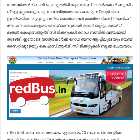
മാനേജ്മെന്‍റ് ചെവി കൊടുത്തിരിക്കുകയാണ്. ഓൺലൈൻ ബുക്കിം​
ഗ് എളുപ്പമാക്കുക എന്ന ലക്ഷ്യത്തോടെ കെ.എസ്.ആർ.ടി.സി
ഇന്ത്യയിലെ ഏറ്റവും വലിയ ഓൺലൈൻ യാത്രാ ടിക്കറ്റ് ബുക്കിം​ഗ്
സേവന ദാതാക്കളായ റെഡ് ബസുമായി കരാർ ഒപ്പിട്ടു. മെയ് 21
മുതൽ കെഎസ്ആർടിസി ടിക്കറ്റുകൾ റെഡ് ബസിൽ ലഭ്യമായി
തുടങ്ങി. ഇതോടെ യാത്രകാർക്ക് റെഡ് ബസ് ആപ്പിലൂടേയും വെബ്
സൈറ്റിലൂടേയും കെ.എസ്.ആർ.ടി.സി ടിക്കറ്റുകൾ ബുക്ക് ചെയ്യാം.
നിലവില്‍ കര്‍ണാടക അടക്കം ഏകദേശം 20 സംസ്ഥാനങ്ങളിലെ
സ്റ്റേറ്റ് ട്രാൻസ്‌പോർട്ട് കോര്‍പ്പറേഷനുകള്‍ റെഡ്ബസുമായി