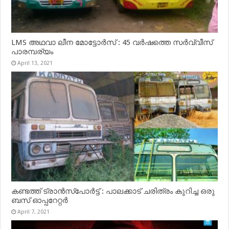
LMS അഥവാ ലീന മോട്ടോർസ് : 45 വർഷത്തെ സർവ്വീസ്
പാരമ്പര്യം
April 13, 2021
കണ്ടത്ത് ട്രാൻസ്‌പോർട്ട് : പാലക്കാട് ചരിത്രം കുറിച്ച ഒരു
ബസ് ഓപ്പറേറ്റർ
April 7, 2021