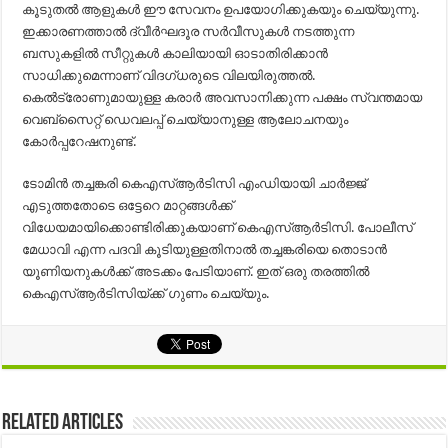
കൂടുതൽ ആളുകൾ ഈ സേവനം ഉപയോഗിക്കുകയും ചെയ്യുന്നു.
ഇക്കാരണത്താല്‍ ദ്വീർഘദൂര സർവീസുകൾ നടത്തുന്ന
ബസുകളിൽ സീറ്റുകൾ കാലിയായി ഓടാതിരിക്കാൻ
സാധിക്കുമെന്നാണ് വിദഗ്ധരുടെ വിലയിരുത്തൽ.
കെൽട്രോണുമായുള്ള കരാർ അവസാനിക്കുന്ന പക്ഷം സ്വന്തമായ
വെബ്‌സൈറ്റ് ഡെവലപ്പ് ചെയ്യാനുള്ള ആലോചനയും
കോർപ്പറേഷനുണ്ട്.
ടോമിന്‍ തച്ചങ്കരി കെഎസ്ആര്‍ടിസി എംഡിയായി ചാര്‍ജ്ജ്
എടുത്തതോടെ ഒട്ടേറെ മാറ്റങ്ങള്‍ക്ക്
വിധേയമായിക്കൊണ്ടിരിക്കുകയാണ് കെഎസ്ആര്‍ടിസി. പോലീസ്
മേധാവി എന്ന പദവി കൂടിയുള്ളതിനാല്‍ തച്ചങ്കരിയെ തൊടാന്‍
യൂണിയനുകള്‍ക്ക് അടക്കം പേടിയാണ്. ഇത് ഒരു തരത്തില്‍
കെഎസ്ആര്‍ടിസിയ്ക്ക് ഗുണം ചെയ്യും.
Related Articles