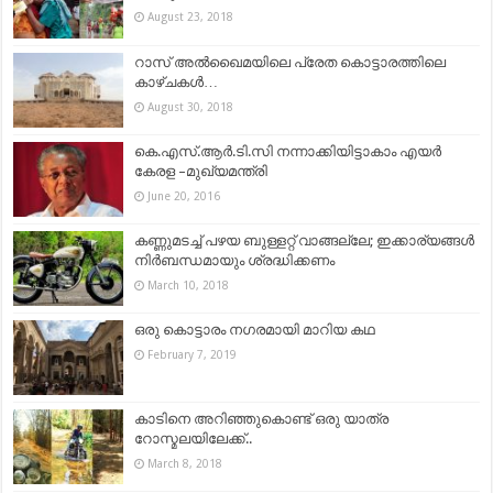
August 23, 2018
റാസ് അൽഖൈമയിലെ പ്രേത കൊട്ടാരത്തിലെ
കാഴ്ചകൾ…
August 30, 2018
കെ.എസ്.ആര്‍.ടി.സി നന്നാക്കിയിട്ടാകാം എയര്‍
കേരള –മുഖ്യമന്ത്രി
June 20, 2016
കണ്ണുമടച്ച് പഴയ ബുള്ളറ്റ് വാങ്ങല്ലേ; ഇക്കാര്യങ്ങള്‍
നിര്‍ബന്ധമായും ശ്രദ്ധിക്കണം
March 10, 2018
ഒരു കൊട്ടാരം നഗരമായി മാറിയ കഥ
February 7, 2019
കാടിനെ അറിഞ്ഞുകൊണ്ട് ഒരു യാത്ര
റോസ്മലയിലേക്ക്..
March 8, 2018