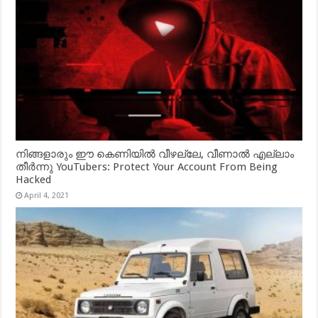
നിങ്ങളാരും ഈ കെണിയിൽ വീഴല്ലേ, വീണാൽ എല്ലാം
തീർന്നു YouTubers: Protect Your Account From Being
Hacked
April 4, 2021