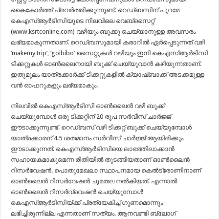
കൈകോർത്ത് പ്രവർത്തിക്കുന്നുണ്ട്. റെഡ്ബസിന് പുറമേ
കെഎസ്ആർടിസിയുടെ നിലവിലെ വെബ്‌സൈറ്റ്
(www.ksrtconline.com) വഴിയും ബുക്കു ചെയ്യാനുള്ള അവസരം
ലഭ്യമാകുന്നതാണ്. റെഡ്ബസുമായി കരാറിൽ ഏർപ്പെടുന്നത് വഴി
‘makemy trip’, ‘goibibo’ സൈറ്റുകൾ വഴിയും ഇനി കെഎസ്ആർടിസി
ടിക്കറ്റുകൾ ഓൺലൈനായി ബുക്ക് ചെയ്യുവാൻ കഴിയുന്നതാണ്.
ഇതുമൂലം യാത്രക്കാര്‍ക്ക് ടിക്കറ്റുകളില്‍ ക്യാഷ്ബാക്ക് അടക്കമുള്ള
വന്‍ ഓഫറുകളും ലഭ്യമാകും.
നിലവിൽ കെഎസ്ആർടിസി ഓൺലൈൻ വഴി ബുക്ക്
ചെയ്യുമ്പോൾ ഒരു ടിക്കറ്റിന് 20 രൂപ സർവീസ് ചാർജ്ജ്
ഈടാക്കുന്നുണ്ട്. റെഡ്ബസ് വഴി ടിക്കറ്റ് ബുക്ക് ചെയ്യുമ്പോൾ
യാത്രക്കാരന് 4.5 ശതമാനം സർവീസ് ചാർജ്ജ് ആയിരിക്കും
ഈടാക്കുന്നത്. കെഎസ്ആർടിസിയെ ലാഭത്തിലാക്കാൻ
സഹായകമാകുമെന്ന രീതിയിൽ തുടങ്ങിയതാണ് ഓൺലൈൻ
റിസർവേഷൻ. പൊതുമേഖലാ സ്ഥാപനമായ കെൽട്രോണിനാണ്
ഓൺലൈൻ റിസർവേഷൻ ചുമതല നൽകിയത്. എന്നാല്‍
ഓണ്‍ലൈന്‍ റിസര്‍വ്വെഷന്‍ ചെയ്യുമ്പോള്‍
കെഎസ്ആര്‍ടിസിയ്ക്ക് പ്രത്യേകിച്ച് ഗുണമൊന്നും
ലഭിച്ചിരുന്നില്ല എന്നതാണ് സത്യം. ആനവണ്ടി ബ്ലോഗ്‌