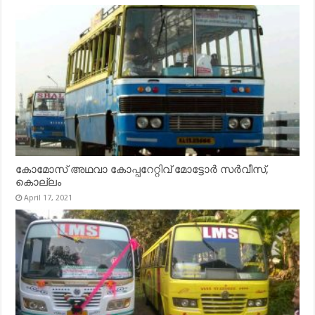
കോമോസ് അഥവാ കോപ്പറേറ്റിവ് മോട്ടോര്‍ സര്‍വീസ്,
കൊല്ലം
April 17, 2021