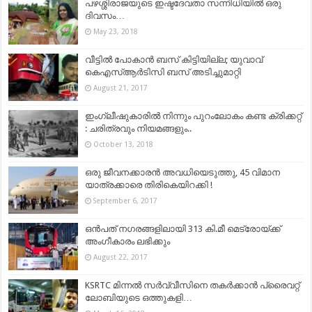
പഴശ്ശിരാജയുടെ ഇഷ്ടദേവതാ സന്നിധിയിൽ ഒരു
ദിവസം…
May 23, 2018
വീട്ടില്‍ പോകാന്‍ ബസ് കിട്ടിയില്ല; യുവാവ്
കെഎസ്ആര്‍ടിസി ബസ് അടിച്ചുമാറ്റി
August 21, 2017
ഇംഗ്ലീഷുകാരിൽ നിന്നും പുറംലോകം കണ്ട ക്രിക്കറ്റ്
: ചരിത്രവും നിയമങ്ങളും..
October 13, 2018
ഒരു ജീവനക്കാരൻ അവധിയെടുത്തു, 45 വിമാന
യാത്രക്കാരെ തിരികെയിറക്കി !
September 6, 2017
ഒന്‍പത് നഗരങ്ങളിലായി 313 കി.മീ മെട്രോയ്ക്ക്
അംഗീകാരം ലഭിക്കും
August 22, 2017
KSRTC മിന്നൽ സർവ്വീസിനെ തകർക്കാൻ പ്രൈവറ്റ്
ലോബിയുടെ ഒത്തുകളി…