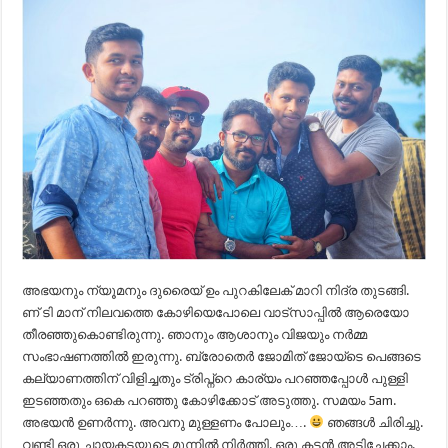
അഭയനും ന്യൂമനും ദുരൈയ് ഉം പുറകിലേക് മാറി നിദ്ര തുടങ്ങി.
ണ് ടി മാന് നിലവത്തെ കോഴിയെപോലെ വാട്സാപ്പിൽ ആരെയോ
തീരഞ്ഞുകൊണ്ടിരുന്നു. ഞാനും ആശാനും വിജയും നർമ്മ
സംഭാഷണത്തിൽ ഇരുന്നു. ബ്രോതെർ ജോമിത് ജോയ്ടെ പെങ്ങടെ
കല്യാണത്തിന് വിളിച്ചതും ട്രിപ്ന്റെ കാര്യം പറഞ്ഞപ്പോൾ പുള്ളി
ഇടഞ്ഞതും ഒകെ പറഞ്ഞു കോഴിക്കോട് അടുത്തു. സമയം 5am.
അഭയൻ ഉണർന്നു. അവനു മുള്ളണം പോലും….
ഞങ്ങൾ ചിരിച്ചു.
വണ്ടി ഒരു ചായകടയുടെ മുന്നിൽ നിർത്തി. ഒരു കട്ടൻ അടിച്ചേക്കാം.