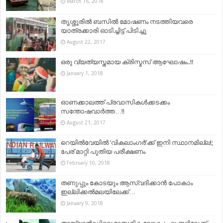
March 16, 2018
തൃശ്ശൂരില്‍ ബസില്‍ മോഷണം നടത്തിയവരെ
യാത്രക്കാരി ഓടിച്ചിട്ട് പിടിച്ചു
August 22, 2017
ഒരു വ്യത്യസ്തമായ ക്രിസ്മസ് ആഘോഷം..!!
January 1, 2018
ഓണക്കാലത്ത് പ്രവാസികൾക്കടക്കം
സന്തോഷവാർത്ത…!!
August 21, 2017
റെയില്‍വേയില്‍ ‘വികലാംഗര്‍’ക്ക് ഇനി സ്ഥാനമില്ല!;
പേര് മാറ്റി പുതിയ പരീക്ഷണം
February 10, 2018
തണുപ്പും കോടയും ആസ്വദിക്കാന്‍ പോകാം
ഇല്ലിക്കൽമലയിലേക്ക്…
January 9, 2018