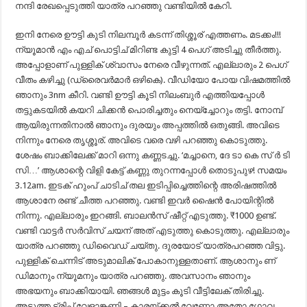
നന്ദി രേഖപ്പെടുത്തി യാത്ര പറഞ്ഞു വണ്ടിയിൽ കേറി.
ഇനി നേരെ ഊട്ടി കുടി നിലമ്പൂർ കടന്ന് തിശ്ശൂര് എത്തണം. മടക്കം!!!
ന്യൂമാൻ എം എച് പൊട്ടിച്‌ മിറിണ്ട കുട്ടി 4 പെഗ് അടിച്ചു തീർത്തു.
അപ്പോളാണ് പുള്ളിക് ശ്വാസം നേരെ വീഴുന്നത്. എല്ലാരും 2 പെഗ്
വീതം കഴിച്ചു (ഡ്രൈവർമാർ ഒഴികെ). വീഡിയോ പോയ വിഷമത്തിൽ
ഞാനും 3nm കീറി. വണ്ടി ഊട്ടി കൂടി നിലംബുർ എത്തിയപ്പോൾ
തട്ടുകടയിൽ കയറി ചിക്കൻ പൊരിച്ചതും നെയ്ച്ചോറും തട്ടി. നോമ്പ്
ആയിരുന്നതിനാൽ ഞാനും ദുരയും അപ്പത്തിൽ ഒതുങ്ങി. അവിടെ
നിന്നും നേരെ തൃശ്ശൂര്. അവിടെ വരെ വഴി പറഞ്ഞു കൊടുത്തു.
ശേഷം ബാക്കിലേക്ക് മാറി ഒന്നു കണ്ണടച്ചു. ‘മച്ചാനെ, ദേ ടാ കെ സ് ർ ടി
സി…’ ആശാന്റെ വിളി കേട്ട് കണ്ണു തുറന്നപ്പോൾ തൊടുപുഴ! സമയം
3.12am. ഇടക് ഹുംപ് ചാടിച് തല ഇടിപ്പിച്ചെത്തിന്റെ അരിഷത്തിൽ
ആശാനേ രണ്ട് ചീത്ത പറഞ്ഞു. വണ്ടി ഇവർ ഷൈൻ പോയിന്റിൽ
നിന്നു. എല്ലാരും ഇറങ്ങി. ബാലൻസ് ഷീറ്റ് എടുത്തു. ₹1000 ഉണ്ട്.
വണ്ടി വാട്ടർ സർവിസ് ചയന് അത് എടുത്തു കൊടുത്തു. എല്ലാരും
യാത്ര പറഞ്ഞു ഡിവൈഡ് ചയ്തു. ദുരയോട് യാത്രപറഞ്ഞ വിട്ടു.
പുള്ളിക് ചെന്നിട് അടുമാലിക് പോകാനുള്ളതാണ്. ആശാനും ണ്
ഡിമാനും ന്യൂമനും യാത്ര പറഞ്ഞു. അവസാനം ഞാനും
അഭയനും ബാക്കിയായി. ഞങ്ങൾ മുട്ടം കൂടി വീട്ടിലേക് തിരിച്ചു.
അടുത്ത ട്രിപ്പ് വേളാങ്കണ്ണി – കാരയ്ക്കൽ വേണോ അതോ ഗോവ