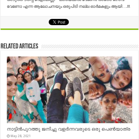
വേണോ എന്ന ആലോചനയും ഒരുപിടി നല്ല ഓർമകളും ആയി….!!!
Related Articles
നാട്ടിൻപുറത്തു ജനിച്ചു വളർന്നവരുടെ ഒരു പെൺയാത്ര
May 28, 2021