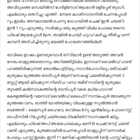
ഇറങ്ങി ഹാൻഡി ക്രാഫ്റ്റ് സെക്ഷണിലേക് ഞങ്ങൾ വലിഞ്ഞു.
അവിടുത്തെ സെയിൽസ് ഗേർള്നോട് ആശാൻ ഒളിപ്പേര് തുടഗി.
എല്ലാരും തെറിച്ചു എത്തി . നേരെ കാശിനാദാനിൽ ചെന്നപ്പോൾ
റൂം ഇല്ല. അമ്പലവയൽ ചെന്നു ദോഹയിൽ ചെക്ക് ഇൻ ചയത് 3
ഇൻ 1 റൂം എടുത്തു. സരിക്കും ഒരു കുഞ്ഞ് വില്ല പോലെ തന്നെ.
ഫ്രഷ് ആയപ്പോൾ 8pm. താജിൽ പോയി ഫുഡ് കഴിച്ചു തീരിച്ച വന്ന്
കമ്പനി അടിചിച്ചിരുന്നു മയങ്ങി പോയതറഞ്ഞില്ല!!!
രാവിലെ ഉറക്കം ഉണരുമ്പോൾ ണ് ടിമാൻ ഉണ്ട് അടുത്ത്. അവൻ
നേരം വെളുത്തതൊന്നും അറിഞ്ഞിട്ടില്ല. ഇന്നാണ് വൈൽഡ് ഹണ്ട്
പറഞ്ഞിരിക്കുന്നത്. തോൽപെട്ട്ടിയും നാഗർഹോഗിലും ഒഴിവാക്കി
മുതുമല-മുത്തങ്ങ-ബന്ദിപൂർ ആണ് സെലക്ട് ചയതിരിക്കുന്നത്. 3
സ്റ്റേറ്റ് ആയി കിടക്കുന്ന നിബിഡ വനം! തമിഴ് നാടിന്റെ മുതുമല
തുടങ്ങി കര്ണാടകത്തിന്റെ ബന്ദിപൂർ വരെ. മധ്യഫാഗത്
കേരളത്തിന്റെ വയനാട് വൈൽഡ് ലൈഫ്റ് സന്കചുരി അടങ്ങുന്ന
മുത്തങ്ങ വനം. രാത്രി യാത്രയ്ക്കു വിലക്കുള്ള സുൽത്താൻ
ബത്തേരി – മൈസൂർ ഹൈവേ. രാവിലെ 8നു എൻങ്കിലും ഫോറെസ്റ്റ്
ഓഫീസിൽ റിപ്പോർട്ട് ചയ്താലെ ട്രക്കിങ്‌ന് സാനക്ഷൻ കിട്ടു.
എല്ലാരും ഫ്രഷ് അപ് അയപോലെകും മണി 8! ചെക്ക് ഔട്ട് ചയത്
വണ്ടി എടുത്തു. മുതങ്ങായിൽ ചെന്നപ്പോൾ വെളുപ്പിന് വന്നവർക്
പോലും പാസ്സ് ഇല്ല. ഇനി 11 മണിക് എത്തിയാൽ 3ന്റെ പാസ്സ് കിട്ടും.