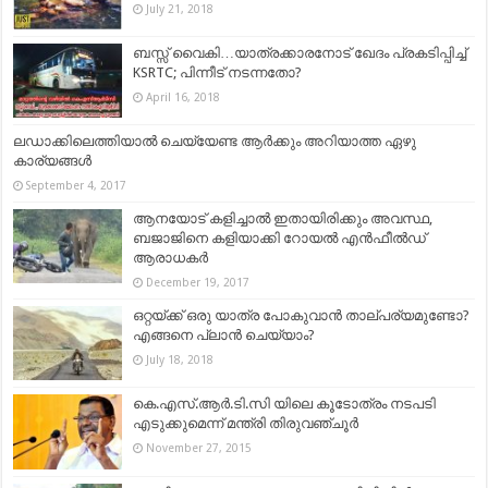
July 21, 2018
ബസ്സ് വൈകി…യാത്രക്കാരനോട് ഖേദം പ്രകടിപ്പിച്ച്
KSRTC; പിന്നീട് നടന്നതോ?
April 16, 2018
ലഡാക്കിലെത്തിയാല്‍ ചെയ്യേണ്ട ആര്‍ക്കും അറിയാത്ത ഏഴു
കാര്യങ്ങള്‍
September 4, 2017
ആനയോട് കളിച്ചാൽ ഇതായിരിക്കും അവസ്ഥ,
ബജാജിനെ കളിയാക്കി റോയൽ എൻഫീൽഡ്
ആരാധകർ
December 19, 2017
ഒറ്റയ്ക്ക് ഒരു യാത്ര പോകുവാന്‍ താല്പര്യമുണ്ടോ?
എങ്ങനെ പ്ലാന്‍ ചെയ്യാം?
July 18, 2018
കെ.എസ്.ആര്‍.ടി.സി യിലെ കൂടോത്രം നടപടി
എടുക്കുമെന്ന് മന്ത്രി തിരുവഞ്ചൂര്‍
November 27, 2015