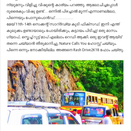
ന്യൂമനും വിളിച്ചു വിഷുന്റെ കാര്യം പറഞ്ഞു. ആലോചിച്ചപ്പോൾ
ദുരൈകും വിഷു ഉണ്ട്… ഒന്നിൽ പിഴച്ചാൽ മൂന്ന് എന്നാണല്ലോ,
പിന്നെയും പോസ്ടപൊൻഡ്……………
മേയ് 11th-14th സെക്കന്റ് സാറ്ർഢ്യ കൂടി ഫിക്സഡ്. ഇനി എന്ത്
കുലുക്കം ഉണ്ടായാലും പോയിരിക്കും, കട്ടായം പിടിച്ചു! ഒരു മാസം
ഗ്യാപ്.. സ്കെച്ച് റൂട്ട് മാപ് എല്ലാം റെഡി ആക്കി. ഒരു ഇവന്റ് ആയിട്
തന്നെ ചയ്യാൻ തീരുമാനിച്ചു. Nature Calls You ഹോസ്റ്റ് ചയ്യും.
പിന്നെ ഒന്നും നോക്കിയില്ല. അങ്ങനെ Rash Drive2K18 ഫോം ചയ്തു.