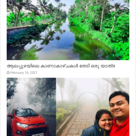
ആലപ്പുഴയിലെ കാണാകാഴ്ചകൾ തേടി ഒരു യാത്ര
February 16, 2021