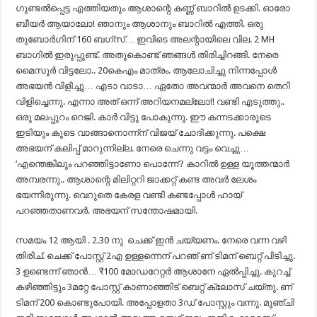
ഗുണ്ടൽപ്പെട്ട എത്തിയതും ആശാന്റെ കണ്ണ്‌ ബാറിൽ ഉടക്കി. ഓരോ
ബീയർ ആയാലോ! ഞാനും ആശാനും ബാറിൽ എത്തി. ഒരു
തുബോർഗിന് 160 ബഗ്‌സ്… ഇവിടെ അലന്റായിലെ വില. 2 MH
ബാഗിൽ ഇരുപ്പുണ്ട്. അതുകൊണ്ട് ഞങ്ങൾ തിരിച്ചിറങ്ങി. നേരെ
മൈസൂർ വിട്ടലോ.. 20കെഎം മാത്രം. ആലോചിച്ചു നിന്നപ്പോൾ
അഭയൻ വിളിച്ചു… എടാ വാടാ… ഏതോ അവന്മാർ അവനെ തെറി
വിളിച്ചെന്നു. എന്നാ അത് ഒന്ന് അറിയനമല്ലോ!! വണ്ടി എടുത്തു..
ഒരു മലപ്പുറം റെജി. കാർ വിട്ടു പോകുന്നു. ഈ കന്നടക്കാരുടെ
ഇടിയും കൂടെ വാങ്ങാനൊന്ന്ന് വിജയ് ചോദിക്കുന്നു. പക്ഷെ
അഭയന് കലിപ്പ് മാറുന്നില്ല. നേരെ ചെന്നു വട്ടം വെച്ചു…
‘എന്തെങ്കിലും പറഞ്ഞിട്ടാണോ പൊന്നേ’? കാറിൽ ഉള്ള യൂത്തന്മാർ
അമ്പരന്നു.. ആശാന്റെ മിലിറ്ററി ജാക്കറ്റ് കണ്ട അവർ ലേശം
ഭയന്നിരുന്നു. വെറുതെ കേരള വണ്ടി കണ്ടപ്പോൾ ഹായ്
പറഞ്ഞതാണവർ. അഭയന് സന്തോഷമായി.
സമയം 12 ആയി . 2.30 നു ചെക്ക് ഇൻ ചയ്യണം. നേരെ വന്ന വഴി
തിരിച്. ചെക്ക് പോസ്റ്റ് 2എ ഉള്ളന്നെന് പറഞ് ണ് ടിമന് ബെറ്റ് പിടിച്ചു.
3 ഉണ്ടെന്ന് ഞാൻ… ₹100 മോഡറേറ്റർ ആശാനേ ഏൽപ്പിച്ചു. കുറച്ച്
കഴിഞ്ഞിട്ടും 3മറ്റേ പോസ്റ്റ് കാണാഞ്ഞിട് ബെറ്റ് ക്ലോസ് ചയ്തു. ണ്
ടിമന് 200 കൊണ്ടുപോയി. അപ്പോളതാ 3ഡ് പോസ്റ്റും വന്നു. മൂഞ്ചി