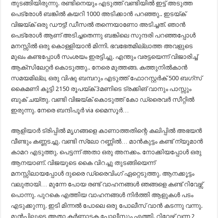
തുടങ്ങിയിരുന്നു. രണ്ടിനെയും എടുത്ത് വണ്ടിയിൽ ഇട്ട് അടുത്ത
പെട്രോൾ ബങ്കിൽ കയറി 1000 അടിക്കാൻ പറഞ്ഞു.. ഇടയ്ക്
വിജയ്ക് ഒരു ഡൗട്ട്! ഡീസൽ തന്നെയാണോ അടിച്ചത്. ഞാൻ
പെട്രോൾ ആണ് അടിച്ചതെന്നു ബങ്കിലെ സുന്ദരി പറഞ്ഞപ്പോൾ
മനസ്സിൽ ഒരു കൊള്ളിയാൻ മിന്നി. ഭവഭേതമില്ലാത്ത അവളുടെ
മുഖം കണ്ടപ്പോൾ സംശയം ഇരട്ടിച്ചു. എന്തും വരട്ടയെന്ന് വിജാരിച്ച്
ആക്സിലേറ്റർ കൊടുത്തു.. നേരെ മുത്തങ്ങ. കത്തുനിൽകാൻ
സമയമില്ല, ഒരു വിഷു ബമ്പറും എടുത്ത് ഫോറസ്റ്റർക് 500 ബഗ്‌സ്
കൈമണി കൂട്ടി 2150 രൂപയ്ക് 3മണിടെ ട്രക്കിങ് വാനും പാസ്സും
ബുക് ചയ്തു. വണ്ടി വിജയ്ക് കൊടുത്ത് കോ ഡ്രൈവർ സീറ്റിൽ
ഇരുന്നു. നേരെ ബന്ദിപൂർ via മൈസൂർ…
ആളിയാർ ട്രിപ്പിൽ മൃഗങ്ങളെ കാണാത്തതിന്റെ കലിപ്പിൽ അഭയൻ
വീണ്ടും കണ്ണടച്ചു. വണ്ടി സ്ലോ റണ്ണിൽ… മാൻകുട്ടം കണ്ട് ന്യൂമാൻ
കാമറ എടുത്തു. പെട്ടന്ന് അതാ ഒരു അനക്കം. നോക്കിയപ്പോൾ ഒരു
ആനയാണ്. വിജയുടെ കൈ വിറച്ചു തുടങ്ങിയെന്ന്
മനസ്സിലായപ്പോൾ ദുരൈ ഡ്രൈവിംഗ് ഏറ്റെടുത്തു. ആനക്കൂട്ടം
വലുതായി… മുന്നേ പോയ രണ്ട് വാഹനങ്ങൾ ഞങ്ങളെ കണ്ട് റിവേഴ്സ്
പൊന്നു. പുറകെ എത്തിയ വാഹനങ്ങൾ നിർത്തി ആളുകൾ പടം
എടുക്കുന്നു. ഇടി മിന്നൽ പോലെ ഒരു പോലീസ് വാൻ കടന്നു വന്നു.
മുൻപിലൂടെ അതാ കർണാടക പോലീസും എത്തി. റിവേഴ്സ് വന്ന 2