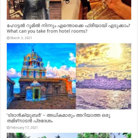
ഹോട്ടൽ റൂമിൽ നിന്നും എന്തൊക്കെ ഫ്രീയായി എടുക്കാം?
What can you take from hotel rooms?
March 3, 2021
‘ട്രാൻക്യുബർ’ – അധികമാരും അറിയാത്ത ഒരു
തമിഴ്‌നാടൻ പ്രദേശം
February 17, 2021