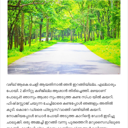
വഴില് ആകെ ചെളി ആയതിനാൽ ഞൻ ഇറങ്ങിയില്ല. എല്ലാരും
പോയി. 2 മിനിറ്റു കഴിജില്ല ആശാൻ തിരിച്ചെത്തി. മഴയാണ്
പോലും!!! ഞാനും ആശാ നും അടുത്ത കണ്ട സ്പാ യിൽ കയറി.
ഫിഷ് മസ്സാജ് ചയുന്ന ചേച്ചിമാരെ കണ്ടപ്പോൾ ഞങ്ങളും അതിൽ
കൂടി. കൊറേ ഡ്രൈ ഫ്രൂട്ടസ് വാങ്ങി വണ്ടിയിൽ കയറി.
നോക്കിയപ്പോൾ ഡോർ പോയി അടുത്ത കാറിന്റെ ഡോർ ഇടിച്ചു
ചാലുക്കി. ഒരു അമ്മച്ചി ഇറങ്ങി വന്നു പൂരത്തെറി! മറുസൈഡിലുടെ