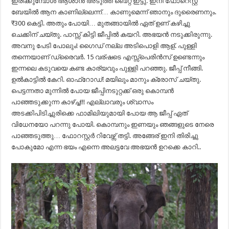
ഇരിക്കുമ്പോൾ ആശാൻ അടുത്ത ബെറ്റ് ഇട്ടു. ഇനി ഫോറെസ്റ്റ്
ബേയിൽ ആന കാണില്ലെന്ന്… കാണുമെന്ന് ഞാനും ദുരൈണനും.
₹300 കെട്ടി. അതും പോയി… മുതങ്ങായിൽ ഏത് ഉണ് കഴിച്ചു
ചെക്കിന് ചയ്തു. പാസ്സ് കിട്ടി ജീപ്പിൽ കയറി. അഭയൻ നടുക്കിരുന്നു.
അവനു പേടി പോലും! ഗൈഡ് നല്ല അടിപൊളി ആള്. പുള്ളി
തന്നെയാണ് ഡ്രൈവർ. 15 വര്ഷടെ എസ്സ്‌പെരിൻസ് ഉണ്ടെന്നും
ഇന്നലെ കടുവയെ കണ്ട കാര്യവും പുള്ളി പറഞ്ഞു. ജീപ്പ് നീങ്ങി.
ഉൽകാട്ടിൽ കേറി. ഓഫ്‌റോഡ്! മയിലും മാനും ക്രോസ് ചയ്തു.
പെട്ടന്നതാ മുന്നിൽ പോയ ജീപ്പിനടുറ്റക്ക് ഒരു കൊമ്പൻ
പാഞ്ഞടുക്കുന്ന കാഴ്ച്ച!!! എല്ലാവരും ശ്വാസം
അടക്കിപിടിച്ചുരിക്കെ ഫാമിലിയുമായി പോയ ആ ജീപ്പ് ഏത്
വിധേനയോ പറന്നു പോയി. കൊമ്പനും ഇണയും ഞങ്ങളുടെ നേരെ
പാഞ്ഞടുത്തു… ഫോറസ്റ്റർ റിവേഴ്സ് തട്ടി. അങ്ങേര് ഇനി തിരിച്ചു
പോകുമോ എന്ന ഭയം എന്നെ അലട്ടവേ അഭയൻ ഉറക്കെ കാറി..