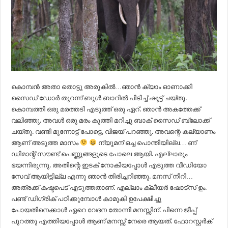
കൊമ്പൻ അതാ തൊട്ടു അരുകിൽ…ഞാൻ ക്യാം ഓണാക്കി
സൈഡ് ഡോർ തുറന്ന് ബുൾ ബാറിൽ പിടിച്ച് ഷൂട്ട് ചയ്തു.
കൊമ്പത്തി ഒരു മരത്തടി എടുത്ത് ഒരു ഏറ്. ഞാൻ അകത്തേക്ക്
വലിഞ്ഞു. അവൾ ഒരു മരം കുത്തി മറിച്ചു ബാക് സൈഡ് ബ്ലോക്ക്
ചയ്തു. വണ്ടി മുന്നോട്ട് പോട്ടെ, വിജയ് പറഞ്ഞു. അവന്റെ കല്യാണം
ആണ് അടുത്ത മാസം
ന്യൂമന് ഒച്ച പൊന്തിയില്ല… ണ്
ഡിമാന്റ് സൗണ്ട് പെണ്ണുങ്ങളുടെ പോലെ ആയി. എല്ലാരും
ഭയന്നിരുന്നു. അതിന്റെ ഇടക് നോകിയപ്പോൾ എടുത്ത വീഡിയോ
സേവ് ആയിട്ടില്ല എന്നു ഞാൻ തിരിച്ചറിഞ്ഞു. മനസ് നീറി…
അത്രക്ക് കഷ്ടപെട് എടുത്തതാണ്. എല്ലാം ക്ലീയർ ഷോട്‌സ് ഉം.
പണ്ട് ഡിഗ്രിക് പഠിക്കുമ്പോൾ കാമുകി ഉപേക്ഷിച്ചു
പോയതിനെക്കാൾ ഏറെ വേദന തോന്നി മനസ്സിന്. പിന്നെ ജീപ്പ്
പുറത്തു എത്തിയപ്പോൾ ആണ് മനസ്സ് നേരെ ആയത്. ഫോറസ്റ്റർക്