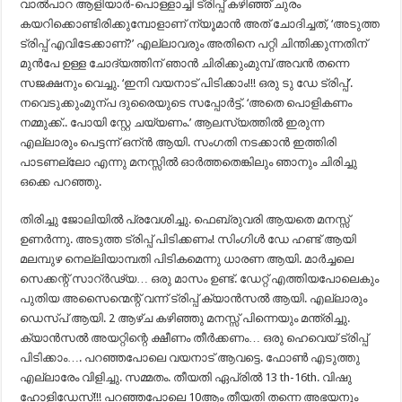
വാൽപാറ ആളിയാർ-പൊള്ളാച്ചി ട്രിപ്പ് കഴിഞ്ഞ് ചുരം
കയറിക്കൊണ്ടിരിക്കുമ്പോളാണ് ന്യൂമാൻ അത് ചോദിച്ചത്, ‘അടുത്ത
ട്രിപ്പ് എവിടേക്കാണ്?’ എല്ലാവരും അതിനെ പറ്റി ചിന്തിക്കുന്നതിന്
മുൻപേ ഉള്ള ചോദ്യത്തിന് ഞാൻ ചിരിക്കുംമുമ്പ് അവൻ തന്നെ
സജക്ഷനും വെച്ചു. ‘ഇനി വയനാട് പിടിക്കാം!!! ഒരു ടു ഡേ ട്രിപ്പ്’.
നവെടുക്കുംമുന്പ ദുരൈയുടെ സപ്പോർട്ട്. ‘അതെ പൊളികണം
നമ്മുക്ക്.. പോയി സ്റ്റേ ചയ്യണം.’ ആലസ്യത്തിൽ ഇരുന്ന
എല്ലാരും പെട്ടന്ന് ഒന്ൻ ആയി. സംഗതി നടക്കാൻ ഇത്തിരി
പാടണല്ലോ എന്നു മനസ്സിൽ ഓർത്തതെങ്കിലും ഞാനും ചിരിച്ചു
ഒക്കെ പറഞ്ഞു.
തിരിച്ചു ജോലിയിൽ പ്രവേശിച്ചു. ഫെബ്രുവരി ആയതെ മനസ്സ്
ഉണർന്നു. അടുത്ത ട്രിപ്പ് പിടിക്കണം! സിംഗിൾ ഡേ ഹണ്ട് ആയി
മലമ്പുഴ നെല്ലിയാമ്പതി പിടികമെന്നു ധാരണ ആയി. മാർച്ചലെ
സെക്കന്റ് സാറ്ർഢ്യ… ഒരു മാസം ഉണ്ട്. ഡേറ്റ് എത്തിയപോലെകും
പുതിയ അസൈന്മെന്റ് വന്ന്‌ ട്രിപ്പ് ക്യാൻസൽ ആയി. എല്ലാരും
ഡെസ്പ് ആയി. 2 ആഴ്ച കഴിഞ്ഞു മനസ്സ് പിന്നെയും മന്ത്രിച്ചു.
ക്യാൻസൽ അയറ്റിന്റെ ക്ഷീണം തീർക്കണം… ഒരു ഹെവെയ് ട്രിപ്പ്
പിടിക്കാം…. പറഞ്ഞപോലെ വയനാട് ആവട്ടെ. ഫോൺ എടുത്തു
എല്ലാരേം വിളിച്ചു. സമ്മതം. തീയതി ഏപ്രിൽ 13 th-16th. വിഷു
ഹോളിഡേസ്!!! പറഞ്ഞപോലെ 10ആം തീയതി തന്നെ അഭയനും