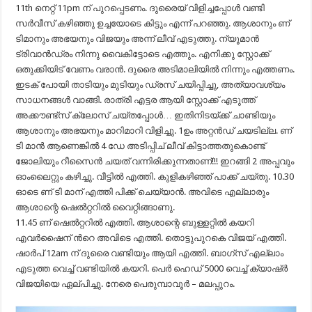
11th നെറ്റ് 11pm ന് പുറപ്പെടണം. ദുരൈയ് വിളിച്ചപ്പോൾ വണ്ടി
സർവീസ് കഴിഞ്ഞു ഉച്ചയോടെ കിട്ടും എന്ന് പറഞ്ഞു. ആശാനും ണ്
ടിമാനും അഭയനും വിജയും അന്ന് ലീവ് എടുത്തു. ന്യൂമാൻ
ട്രിവാൻഡ്രം നിന്നു വൈകിട്ടോടെ എത്തും. എനിക്കു സ്റ്റോക്ക്
ഒതുക്കിയിട് വേണം വരാൻ. ദുരൈ അടിമാലിയിൽ നിന്നും എത്തണം.
ഇടക് പോയി താടിയും മുടിയും ഡ്രസ് ചയിപ്പിച്ചു, അത്യാവശ്യം
സാധനങ്ങൾ വാങ്ങി. രാത്രി എട്ടര ആയി സ്റ്റോക്ക് എടുത്ത്
അക്കൗണ്ട്സ് ക്ലോസ് ചയ്തപ്പോൾ… ഇതിനിടയ്ക്ക് ചാണ്ടിയും
ആശാനും അഭയനും മാറിമാറി വിളിച്ചു. 1ഉം അറ്റൻഡ് ചയടില്ല. ണ്
ടി മാൻ ആണെങ്കിൽ 4 ഡേ അടിപ്പിച് ലീവ് കിട്ടാത്തതുകൊണ്ട്
ജോലിയും റീസൈൻ ചയത് വന്നിരിക്കുന്നതാണ്‌!!! ഇറങ്ങി 2 അപ്പവും
ഓംലൈറ്റും കഴിച്ചു. വീട്ടിൽ എത്തി. കുളികഴിഞ്ഞ് പാക്ക് ചയ്തു. 10.30
ഓടെ ണ് ടി മാന് എത്തി പിക്ക് ചെയ്യാൻ. അവിടെ എല്ലാരും
ആശാന്റെ ഷെൽറ്ററിൽ വൈറ്റിങ്ങാണു.
11.45 ണ് ഷെൽറ്ററിൽ എത്തി. ആശാന്റെ ബുള്ളറ്റിൽ കയറി
എവർഷൈന് ൻറെ അവിടെ എത്തി. തൊട്ടുപുറകെ വിജയ് എത്തി.
ഷാർപ് 12am ന് ദുരൈ വണ്ടിയും ആയി എത്തി. ബാഗ്‌സ് എല്ലാം
എടുത്ത വെച്ച് വണ്ടിയിൽ കയറി. പെർ ഹെഡ് 5000 വെച്ച് ക്യാഷ്ർ
വിജയിയെ ഏല്പിച്ചു. നേരെ പെരുമ്പാവൂർ – മലപ്പുറം.