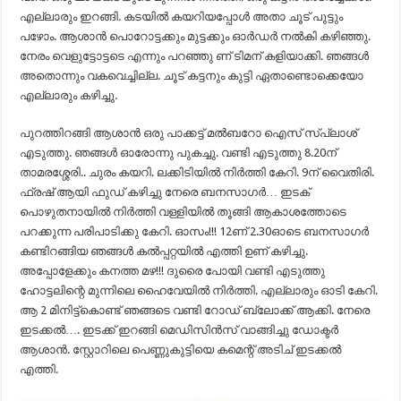
എല്ലാരും ഇറങ്ങി. കടയിൽ കയറിയപ്പോൾ അതാ ചൂട് പുട്ടും
പഴോം. ആശാൻ പൊറോട്ടക്കും മുട്ടക്കും ഓർഡർ നൽകി കഴിഞ്ഞു.
നേരം വെളുട്ടോട്ടടെ എന്നും പറഞ്ഞു ണ് ടിമന് കളിയാക്കി. ഞങ്ങൾ
അതൊന്നും വകവെച്ചില്ല. ചൂട് കട്ടനും കുട്ടി ഏതാണ്ടൊക്കെയോ
എല്ലാരും കഴിച്ചു.
പുറത്തിറങ്ങി ആശാൻ ഒരു പാക്കട്ട് മൽബറോ ഐസ് സ്പ്ലാശ്
എടുത്തു. ഞങ്ങൾ ഓരോന്നു പുകച്ചു. വണ്ടി എടുത്തു 8.20ന്
താമരശ്ശേരി.. ചുരം കയറി. ലക്കിടിയിൽ നിർത്തി കേറി. 9ന് വൈതിരി.
ഫ്രഷ് ആയി ഫുഡ് കഴിച്ചു നേരെ ബനസാഗർ… ഇടക്
പൊഴുതനായിൽ നിർത്തി വള്ളിയിൽ തൂങ്ങി ആകാശത്തോടെ
പറക്കുന്ന പരിപാടിക്കു കേറി. ഓസം!!! 12ണ് 2.30ഓടെ ബനസാഗർ
കണ്ടിറങ്ങിയ ഞങ്ങൾ കൽപ്പറ്റയിൽ എത്തി ഉണ് കഴിച്ചു.
അപ്പോളേക്കും കനത്ത മഴ!!! ദുരൈ പോയി വണ്ടി എടുത്തു
ഹോട്ടലിന്റെ മുന്നിലെ ഹൈവേയിൽ നിർത്തി. എല്ലാരും ഓടി കേറി.
ആ 2 മിനിട്ട്കൊണ്ട് ഞങ്ങടെ വണ്ടി റോഡ് ബ്ലോക്ക് ആക്കി. നേരെ
ഇടക്കൽ…. ഇടക്ക് ഇറങ്ങി മെഡിസിൻസ് വാങ്ങിച്ചു ഡോക്ടർ
ആശാൻ. സ്റ്റോറിലെ പെണ്ണുകുട്ടിയെ കമെന്റ് അടിച് ഇടക്കൽ
എത്തി.