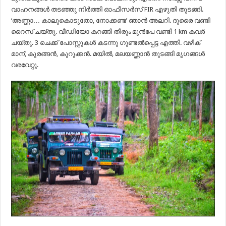
വാഹനങ്ങൾ തടഞ്ഞു നിർത്തി ഓഫീസർസ് FIR എഴുതി തുടങ്ങി.
‘അണ്ണാ… കാലുകൊടുതോ, നോക്കണ്ട’ ഞാൻ അലറി. ദുരൈ വണ്ടി
റൈസ് ചയ്തു. വീഡിയോ കറങ്ങി തീരും മുൻപേ വണ്ടി 1 km കവർ
ചയ്തു. 3 ചെക്ക് പോസ്റ്റുകൾ കടന്നു ഗുണ്ടൽപ്പെട്ട എത്തി. വഴിക്
മാന്, കുരങ്ങൻ, കുറുക്കൻ. മയിൽ, മലയണ്ണാൻ തുടങ്ങി മൃഗങ്ങൾ
വരവേറ്റു.