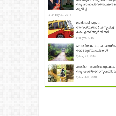
ഒരു സഹപ്രവർത്തകന്‍റ
കുറിപ്പ്
January 30, 2018
മഞ്ചേരിയുടെ
ആവശ്യങ്ങൾ വിസ്മരിച്ച്
കെ.എസ്.ആർ.ടി.സി
July 9, 2016
പൊടിയക്കാല, ചാത്തൻക
മൊട്ടമൂട് യാത്രകൾ
May 23, 2016
കാടിനെ അറിഞ്ഞുകൊണ്ട
ഒരു യാത്ര റോസ്മലയിലേക്
March 8, 2018