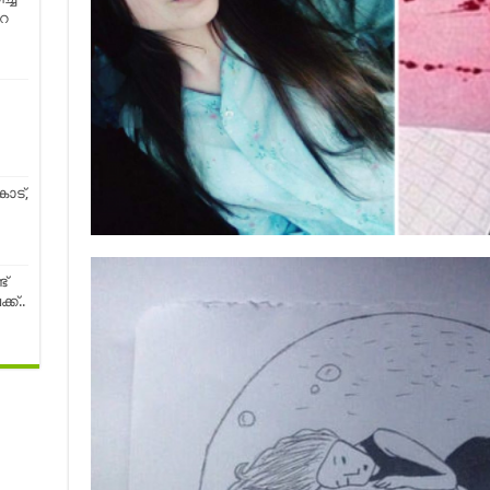
െ
ോട്,
്
ക്..