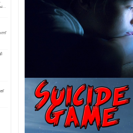
…
ഴ്ച…
്ന്
ടി
ത്