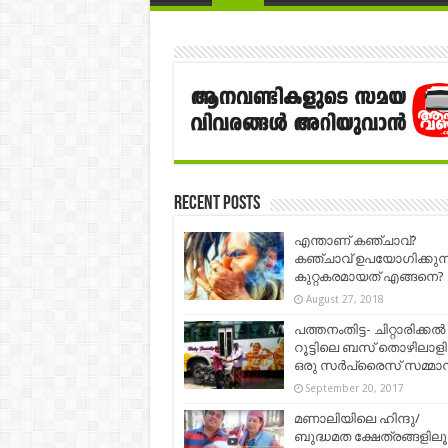
Recent Posts
എന്താണ് കഞ്ചാവ്?
കഞ്ചാവ് ഉപയോഗിക്കുന്
കുറ്റകരമായത് എങ്ങനെ?
August 27, 2018
പത്തനംതിട്ട- ചിറ്റാരിക്കല്‍
റൂട്ടിലെ ബസ് തൊഴിലാളിക
ഒരു സര്‍പ്രൈസ് സമ്മാനം
September 20, 2017
മണാലിയിലെ ഹിന്ദു/
ബുദ്ധമത ക്ഷേത്രങ്ങളില