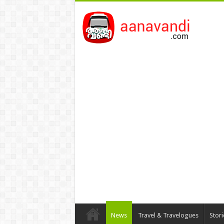
News
Travel & Travelogues
Stor