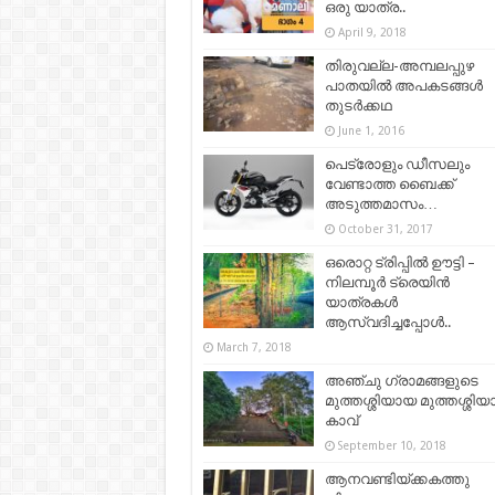
ഒരു യാത്ര..
April 9, 2018
തിരുവല്ല-അമ്പലപ്പുഴ
പാതയില്‍ അപകടങ്ങള്‍
തുടര്‍ക്കഥ
June 1, 2016
പെട്രോളും ഡീസലും
വേണ്ടാത്ത ബൈക്ക്
അടുത്തമാസം…
October 31, 2017
ഒരൊറ്റ ട്രിപ്പില്‍ ഊട്ടി –
നിലമ്പൂർ ട്രെയിൻ
യാത്രകൾ
ആസ്വദിച്ചപ്പോള്‍..
March 7, 2018
അഞ്ചു ഗ്രാമങ്ങളുടെ
മുത്തശ്ശിയായ മുത്തശ്ശിയ
കാവ്
September 10, 2018
ആനവണ്ടിയ്ക്കകത്തു