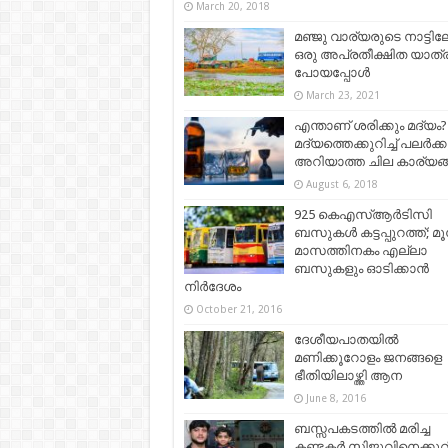
March 20, 2018
മഞ്ജു വാര്യരുടെ നാട്ടിലേ
ഒരു അപ്രതീക്ഷിത യാത്
പോയപ്പോൾ
March 23, 2021
എന്താണ് ശരിക്കും മദ്യം?
മദ്യത്തെക്കുറിച്ച് പലർക്ക
അറിയാത്ത ചില കാര്യങ
August 6, 2018
925 കെഎസ്ആർടിസി
ബസുകൾ കട്ടപ്പുറത്ത്; മൂന
മാസത്തിനകം എല്ലാ
ബസുകളും ഓടിക്കാൻ
നിർദേശം
October 21, 2016
ദേശീയപാതയില്‍
മണിക്കൂറോളം ജനങ്ങളെ
ഭീതിയിലാഴ്ത്തി ആന
June 8, 2016
ബസ്സപകടത്തില്‍ മരിച്ച
കണ്ടക്ടർ സിജുവിനെക്കുറിച