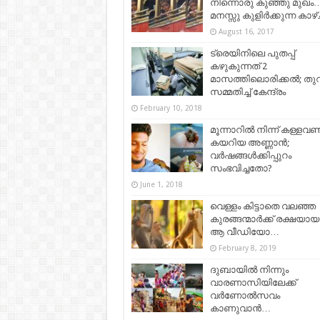
നിന്നൊരു കുഞ്ഞു മുഖം
മനസ്സു കുളിര്‍ക്കുന്ന കാ
August 16, 2017
ട്രെയിനിലെ പുതപ്പ്
കഴുകുന്നത് 2
മാസത്തിലൊരിക്കൽ; തുറന
സമ്മതിച്ച് കേന്ദ്രം
February 10, 2018
മൂന്നാറിൽ നിന്ന് കള്ളവണ്
കയറിയ അണ്ണാൻ;
വർഷങ്ങൾക്കിപ്പുറം
സംഭവിച്ചതോ?
June 1, 2018
വെള്ളം കിട്ടാതെ വലഞ്ഞ
കുരങ്ങന്മാർക്ക് രക്ഷയായ
ആ വീഡിയോ…
February 8, 2019
ദുബായില്‍ നിന്നും
വാരണാസിയിലേക്ക്
വര്‍ണോല്‍സവം
കാണുവാന്‍…