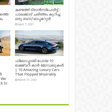
കണ്ടത്ത് ട്രാൻസ്‌പോർട്ട് :
ഷത്തെ
പാലക്കാട് ചരിത്രം കുറിച്ച
യം
ഒരു ബസ് ഓപ്പറേറ്റർ
April 7, 2021
ഫ്ലോപ്പായി പോയ 10
ലക്ഷ്വറി കാർ മോഡലുകൾ
| 10 Amazing Luxury Cars
ർ
That Flopped Miserably
 We
March 31, 2021
k In