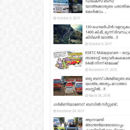
ഡീലക്സ് ബസ്;
യാത്രക്കാരുടെ പരാതികള
കേള്‍ക്കാം…
October 2, 2017
130 ഹെയര്‍പിന്‍ വളവുക
1400 കി.മീ, മൂന്ന് ദിവസം; 
കിടിലന്‍ യാത്ര…!!
October 9, 2017
KSRTC Malappuram – ഓട്ട
താഴോട്ട്; ഒരുവര്‍ഷംകൊണ്
64ല്‍ നിന്ന് 43ലേക്ക്
November 27, 2015
ഒരു ബസ് പ്രേമിയുടെ 
യാത്ര..അതും മറാത്താ
ബസ്സില്‍…!!
March 28, 2018
ഗർഭിണിയാണോ? ബസിൽ സീറ്റുണ്ട്..
December 24, 2017
ആനവണ്ടി
ഭ്രാന്തൻമാരോടൊപ്പം