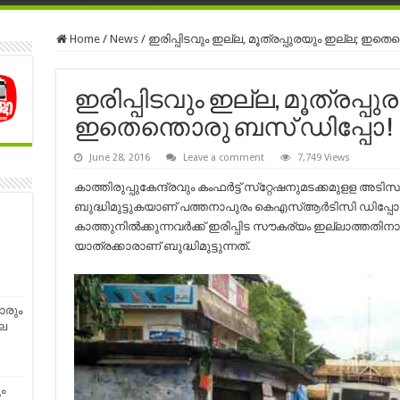
Home
/
News
/
ഇരിപ്പിടവും ഇല്ല, മൂത്രപ്പുരയും ഇല്ല; ഇതെ
ഇരിപ്പിടവും ഇല്ല, മൂത്രപ്പു
ഇതെന്തൊരു ബസ് ഡിപ്പോ !
June 28, 2016
Leave a comment
7,749 Views
കാത്തിരുപ്പുകേന്ദ്രവും കംഫര്‍ട്ട് സ്‌റ്റേഷനുമടക്കമുളള 
ബുദ്ധിമുട്ടുകയാണ് പത്തനാപുരം കെഎസ്ആര്‍ടിസി ഡിപ്പ
കാത്തുനില്‍ക്കുന്നവര്‍ക്ക് ഇരിപ്പിട സൗകര്യം ഇല്ലാത്തതി
യാത്രക്കാരാണ് ബുദ്ധിമുട്ടുന്നത്.
ാരും
ല
ം