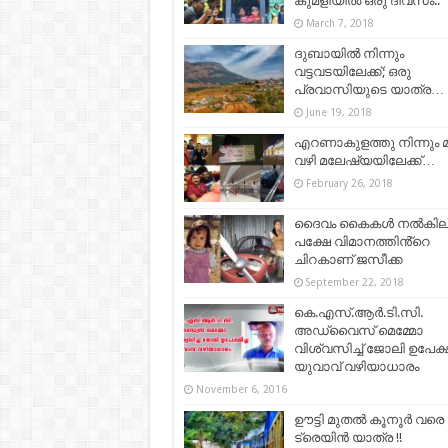
കുമളിയിൽ ഒരു ദിവസം..
March 7, 2018
ദുബായിൽ നിന്നും
വട്ടവടയിലേക്ക്; ഒരു
പ്രവാസിയുടെ യാത്ര…
June 19, 2018
എറണാകുളത്തു നിന്നും 
വഴി മലേഷ്യയിലേക്ക്…
February 26, 2018
ദൈവം കൈകൾ നൽകില്
പക്ഷേ വിമാനത്തിൻ്റെ
ചിറകാണ് ജസീക്ക
September 22, 2018
കെ.എസ്‌.ആര്‍.ടി.സി.
അഡ്വൈസ് മെമ്മോ
വിശ്വസിച്ച്‌ ജോലി ഉപേക്ഷ
യുവാവ്‌ വഴിയാധാരം
November 6, 2016
ഊട്ടി മുതൽ കൂനൂർ വരെ 
ട്രെയിൻ യാത്ര !!