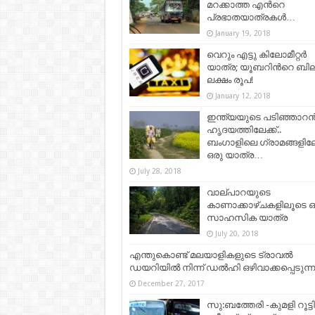
മറക്കാത്ത എന്‍റെ
പ്രഭാതയാത്രകള്‍…
January 19, 2018
വെറും എട്ടു കിലോമീറ്റർ
യാത്ര; യൂബറിന്‍റെ ബില്
ലക്ഷം രൂപ!
January 12, 2018
ഇന്ത്യയുടെ പടിഞ്ഞാറ
ഹൃദയത്തിലേക്ക്..
ബംഗാളിലെ ഗ്രാമങ്ങളിലേക
ഒരു യാത്ര…
July 28, 2018
വാല്പാറയുടെ
കാണാക്കാഴ്ചകളിലൂടെ ഒ
സാഹസിക യാത്ര
July 20, 2018
എന്തുകൊണ്ട് മലയാളികളുടെ ട്രാവൽ
ഡയറിയിൽ നിന്ന് ഡൽഹി ഒഴിവാക്കപ്പെടുന്നു
December 27, 2017
സു:ബത്തേരി -കുമളി റൂട്ട