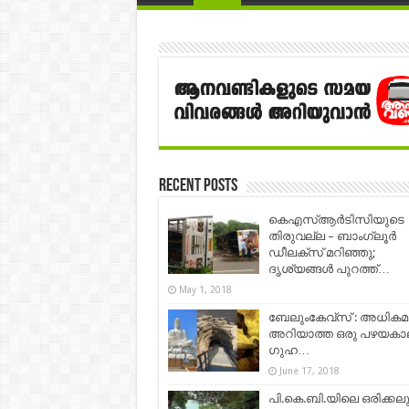
Recent Posts
കെഎസ്ആര്‍ടിസിയുടെ
തിരുവല്ല – ബാംഗ്ലൂര്‍
ഡീലക്സ് മറിഞ്ഞു;
ദൃശ്യങ്ങള്‍ പുറത്ത്…
May 1, 2018
ബേലുംകേവ്സ് : അധികമ
അറിയാത്ത ഒരു പഴയകാ
ഗുഹ…
June 17, 2018
പി.കെ.ബി.യിലെ ഒരിക്കലു