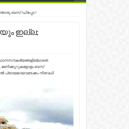
ന്തൊരു ബസ് ഡിപ്പോ !
രയും ഇല്ല;
അടിസ്ഥാനസൗകര്യങ്ങളില്ലാതെ
ോ. മണിക്കൂറുകളോളം ബസ്
നാല്‍ പ്രായമായവരടക്കം നിരവധി