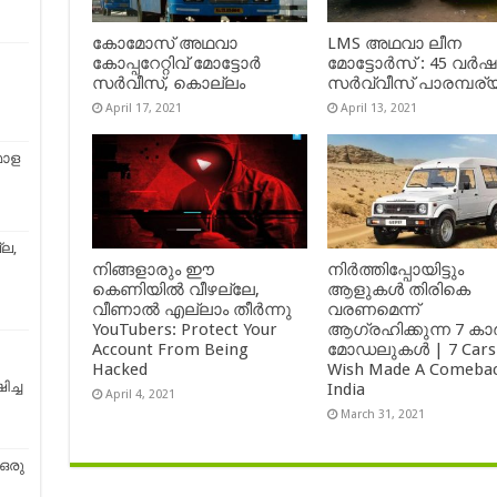
കോമോസ് അഥവാ
LMS അഥവാ ലീന
കോപ്പറേറ്റിവ് മോട്ടോര്‍
മോട്ടോർസ് : 45 വർ
സര്‍വീസ്, കൊല്ലം
സർവ്വീസ് പാരമ്പര്
April 17, 2021
April 13, 2021
മാള
ല,
നിങ്ങളാരും ഈ
നിർത്തിപ്പോയിട്ടും
കെണിയിൽ വീഴല്ലേ,
ആളുകൾ തിരികെ
വീണാൽ എല്ലാം തീർന്നു
വരണമെന്ന്
YouTubers: Protect Your
ആഗ്രഹിക്കുന്ന 7 കാ
Account From Being
മോഡലുകൾ | 7 Cars
Hacked
Wish Made A Comebac
ിച്ച
India
April 4, 2021
March 31, 2021
ഒരു