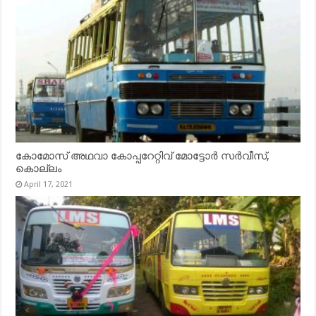
കോമോസ് അഥവാ കോപ്പറേറ്റിവ് മോട്ടോര്‍ സര്‍വീസ്,
കൊല്ലം
April 17, 2021