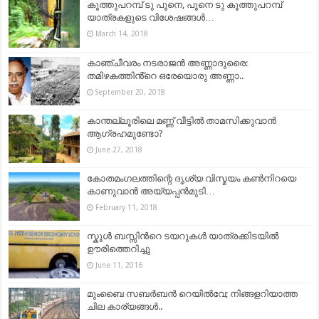
കൂത്തുപറമ്പ് ടു പൂനെ, പൂനെ ടു കൂത്തുപറമ്പ്
യാത്രകളുടെ വിശേഷങ്ങള്‍…
March 14, 2018
കാഞ്ചീവരം നടരാജന്‍ അണ്ണാദുരൈ:
തമിഴകത്തിൻ്റെ ഒരേയൊരു അണ്ണാ..
September 20, 2018
കാന്തല്ലൂരിലെ മണ്ണ് വീട്ടിൽ താമസിക്കുവാൻ
ആഗ്രഹമുണ്ടോ?
June 27, 2018
കോതമംഗലത്തിന്റെ ദൃശ്യ വിസ്മയം കൺനിറയെ
കാണുവാൻ അയ്യപ്പന്‍മുടി…
February 11, 2018
സ്കൂൾ ബസ്സിന്‍റെ ടയറുകൾ യാത്രക്കിടയിൽ
ഊരിത്തെറിച്ചു
June 11, 2016
മുംബൈ സബർബൻ റെയിൽവേ; നിങ്ങളറിയാത്ത
ചില കാര്യങ്ങൾ..