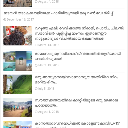
August 4, 2018
ഇടയന്‍ തടാകക്കരയിലേക്ക് ഫാമിലിയുമായി ഒരു വണ്‍ ഡേ ട്രിപ്പ്…
December 16, 2017
വറുത്ത എലി, വേവിക്കാത്ത നീരാളി, പൊരിച്ച ചിലന്തി,
സ്രാവിന്റെ പുളിപ്പിച്ച മാംസം; ഇതാണ് ഈ
നാട്ടുകാരുടെ വിചിത്രമായ ഭക്ഷണങ്ങള്‍
March 14, 2018
രാമസേതു മുനമ്പിലേക്ക് ജീവിതത്തിൽ ആദ്യമായി
ഫാമിലിയുമായി…
March 19, 2018
ഒരു അസുരനായ് ‘ബാണാസുര’ അതിൻ്റെ നിറം
മാറിയ ദിനം..
July 5, 2018
സൗത്ത് ഇന്ത്യയിലെ കാശ്മീരിലൂടെ ഒരു മഴക്കാല
പഠനയാത്ര..
August 1, 2018
കാസർഗോഡ് മെഡിക്കൽ കോളേജ് ‘കോവിഡ്-19’