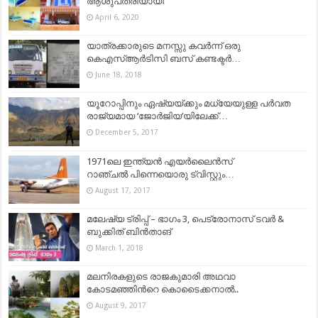
ആശുപത്രിയായി
April 6, 2020
യാത്രക്കാരുടെ മനസ്സു കവർന്ന് ഒരു
കെഎസ്ആർടിസി ബസ് കണ്ടക്ടർ…
June 18, 2018
യൂറോപ്പിനും ഏഷ്യയ്ക്കും മധ്യേയുള്ള പർവത
രാജ്യമായ ‘ജോർജിയ’യിലേക്ക്…
December 5, 2017
1971ലെ ഇന്ത്യന്‍ എയര്‍ലൈന്‍സ്‌
റാഞ്ചല്‍ പിന്നെയൊരു ട്വിസ്റ്റും…
August 17, 2017
മലേഷ്യ ട്രിപ്പ് – ഭാഗം 3, പെട്രോനാസ് ടവർ &
ബുക്കിത് ബിൻതാങ്
March 1, 2018
മലനിരകളുടെ രാജകുമാരി അഥവാ
കോടമഞ്ഞിന്‍റെ കൊടൈക്കനാല്‍..
August 9, 2017