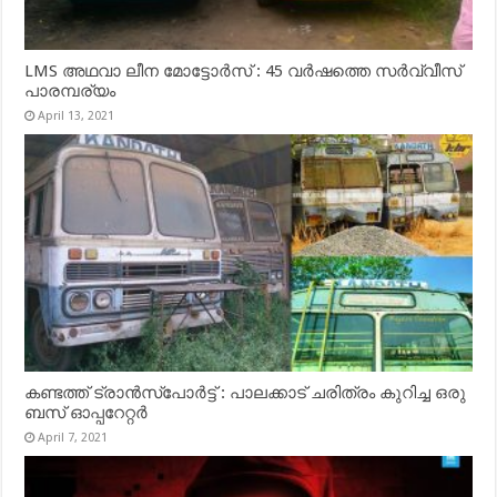
LMS അഥവാ ലീന മോട്ടോർസ് : 45 വർഷത്തെ സർവ്വീസ്
പാരമ്പര്യം
April 13, 2021
കണ്ടത്ത് ട്രാൻസ്‌പോർട്ട് : പാലക്കാട് ചരിത്രം കുറിച്ച ഒരു
ബസ് ഓപ്പറേറ്റർ
April 7, 2021