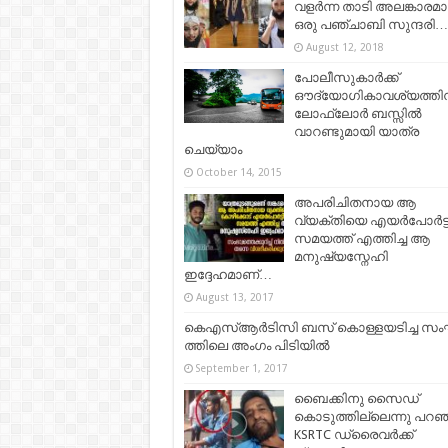
വളർന്ന താടി അലങ്കാരമാക
ഒരു പഞ്ചാബി സുന്ദരി…
August 12, 2018
പോലീസുകാര്‍ക്ക്
ഔദ്യോഗികാവശ്യത്തിന
ലോഫ്‌ലോര്‍ ബസ്സില്‍
വാറണ്ടുമായി യാത്ര
ചെയ്യാം
October 14, 2015
അപരിചിതനായ ആ
വ്യക്തിയെ എയർപോർട്
സമയത്ത്‌ എത്തിച്ച ആ
മനുഷ്യസ്നേഹി
ഇദ്ദേഹമാണ്…
August 13, 2017
കെഎസ്ആര്‍ടിസി ബ​സ് കൊ​ള്ള​യ​ടി​ച്ച സം​
ത്തി​ലെ അം​ഗം പി​ടി​യി​ൽ
September 1, 2017
ബൈക്കിനു സൈഡ്
കൊടുത്തില്ലെന്നു പറഞ്
KSRTC ഡ്രൈവര്‍ക്ക്