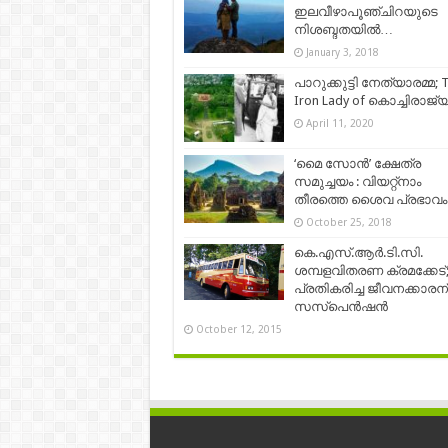
ഇലവീഴാപൂഞ്ചിറയുടെ
നിശബ്ദതയിൽ…
January 3, 2018
പാറുക്കുട്ടി നേത്യാരമ്മ; 
Iron Lady of കൊച്ചിരാജ്
April 11, 2020
‘മൈ സോന്‍’ ക്ഷേത്ര
സമുച്ചയം : വിയറ്റ്നാം
തീരത്തെ ശൈവ പ്രഭാവം
October 25, 2018
കെ.എസ്.ആര്‍.ടി.സി.
ശമ്പളവിതരണ ക്രമക്കേട്
പ്രതികരിച്ച ജീവനക്കാരന്
സസ്‌പെന്‍ഷന്‍
October 12, 2015