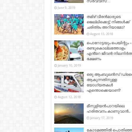
സർവ്വീസ്…
June 9, 2019
തമിഴ് വീരന്‍മാരുടെ
ജെല്ലിക്കെട്ട്; നിങ്ങൾക്ക്
ചരിത്രം അറിയാമോ?
August 13, 2018
പൊറോട്ടയും പെയിന്റും –
രണ്ടുകൊല്ലത്തോളം
എൻ്റെ ജീവൻ നിലനിർത്
ഭക്ഷണം
January 10, 2019
ഒരു ആംബുലൻസ് ഡ്ര
ആകുന്നതിനുള്ള
യോഗ്യതകൾ
എന്തൊക്കെയാണ്?
August 12, 2018
മീനുളിയൻപാറയിലെ
ഹരിതവനം കാണുവാൻ..
January 17, 2019
കോടമഞ്ഞിൽ പൊതിഞ്