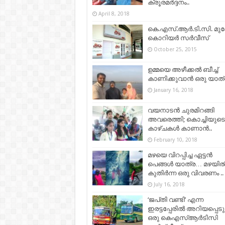
ക്രൂരമര്‍ദ്ദനം..
April 8, 2018
കെ.എസ്.ആര്‍.ടി.സി. മു
കൊറിയര്‍ സര്‍വീസ്
October 25, 2015
ഉമ്മയെ അഴീക്കല്‍ ബീച്ച്
കാണിക്കുവാന്‍ ഒരു യാത
January 16, 2018
വയനാടന്‍ ചുരമിറങ്ങി
അവരെത്തി; കൊച്ചിയുടെ
കാഴ്ചകള്‍ കാണാന്‍..
February 10, 2018
മഴയെ വിറപ്പിച്ച ഏട്ടൻ
പെങ്ങൾ യാത്ര… മഴയി
കുതിർന്ന ഒരു വിവരണം ..
July 16, 2018
‘ജപ്‌തി വണ്ടി’ എന്ന
ഇരട്ടപ്പേരിൽ അറിയപ്പെടു
ഒരു കെഎസ്ആർടിസി