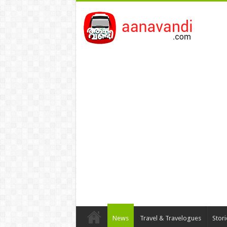
News
Travel & Travelogues
Stor