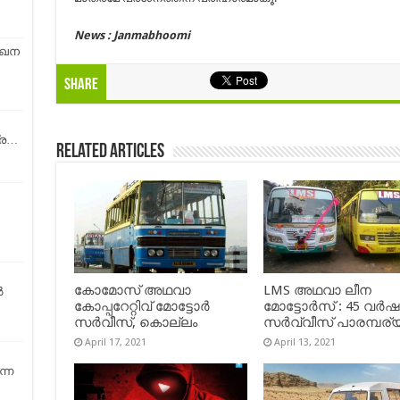
News : Janmabhoomi
ഖേന
Share
്ര…
Related Articles
കോമോസ് അഥവാ
LMS അഥവാ ലീന
ൽ
കോപ്പറേറ്റിവ് മോട്ടോര്‍
മോട്ടോർസ് : 45 വർ
സര്‍വീസ്, കൊല്ലം
സർവ്വീസ് പാരമ്പര്
April 17, 2021
April 13, 2021
ന്ന