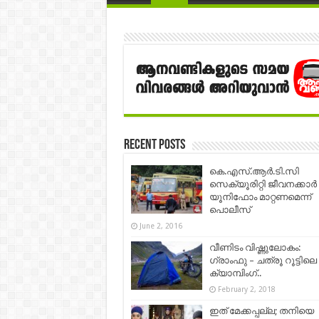
Recent Posts
കെ.എസ്.ആര്‍.ടി.സി
സെക്യൂരിറ്റി ജീവനക്കാര്‍
യൂനിഫോം മാറ്റണമെന്ന്
പൊലീസ്
June 2, 2016
വീണിടം വിഷ്ണുലോകം:
ഗ്രാംഫു – ചത്രൂ റൂട്ടിലെ
ക്യാമ്പിംഗ്..
February 2, 2018
ഇത് മേക്കപ്പല്ല; തനിയെ